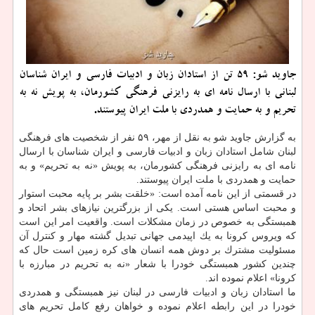
جاوید شو: 59 تن از استادان زبان و ادبیات فارسی و ایران شناسان
لبنانی با ارسال نامه ای به رایزنی فرهنگی كشورمان، به پویش نه به
تحریم و به حمایت و همدردی با ملت ایران پیوستند.
به گزارش جاوید شو به نقل از مهر، ۵۹ نفر از شخصیت های فرهنگی
لبنان شامل استادان زبان و ادبیات فارسی و ایران شناسان با ارسال
نامه ای به رایزنی فرهنگی كشورمان، به پویش «نه به تحریم» و به
حمایت و همدردی با ملت ایران پیوستند.
در قسمتی از این نامه آمده است: «خلقت بشر بر پایه محبت استوار
و محبت اساس هستی است. یكی از بزرگترین نیازهای بشر اتحاد و
همبستگی به خصوص در زمان مشكلات است. واقعیت امر این است
كه ویروس كرونا به یك اپیدمی جهانی تبدیل گشته مهار و كنترل آن
مسئولیت مشترك بر دوش همه انسان های كره زمین است حال كه
چندین كشور همبستگی خودرا با شعار «نه به تحریم در مبارزه با
كرونا» اعلام نموده اند.
ما استادان زبان و ادبیات فارسی در لبنان نیز همبستگی و همدردی
خودرا در این رابطه اعلام نموده و خواهان رفع كامل تحریم های