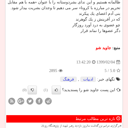
ظالمانه هستیم و این ندای بشردوستانه را با عنوان «همه با هم مقابل
تحریم در مبارزه با كرونا» سر می دهیم تا وجدان بشریت بیدار شود.
بنی آدم اعضای یك پیكرند
كه در آفرینش ز یك گوهرند
چو عضوی به درد آورد روزگار
دگر عضوها را نماند قرار
منبع:
جاوید شو
1399/02/04
13:42:20
2895
/ 5
5.0
تگهای خبر:
ادبیات
,
فرهنگ
این پست جاوید شو را پسندیدید؟
(0)
(1)
تازه ترین مطالب مرتبط
برگزاری مراسم بزرگداشت سالروز بازدید رهبر شهید از پژوهشگاه رویان