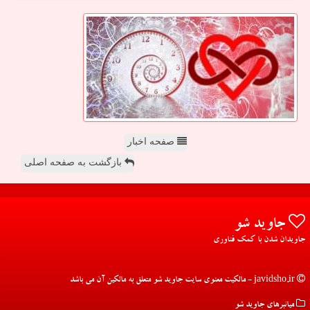
صفحه اخبار
بازگشت به صفحه اصلی
جاوید شو
جاویدان شدن با کمک فناوری
javidsho.ir - مالکیت معنوی سایت جاوید شو متعلق به مالکین آن می باشد
میانبرهای جاوید شو