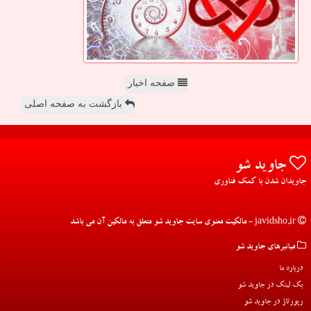
صفحه اخبار
بازگشت به صفحه اصلی
جاوید شو
جاویدان شدن با کمک فناوری
javidsho.ir - مالکیت معنوی سایت جاوید شو متعلق به مالکین آن می باشد
میانبرهای جاوید شو
درباره ما
بک لینک در جاوید شو
رپورتاژ در جاوید شو