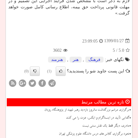
لازم به ذكر است با مشخص شدن فرآیند اجرایی این تصمیم و در
مهلت قانونی پرداخت حق بیمه، اطلاع رسانی كامل صورت خواهد
گرفت.»
1399/01/27
23:09:05
3602
/ 5
5.0
تگهای خبر:
فرهنگ
,
هنر
,
هنرمند
این پست جاوید شو را پسندیدید؟
(0)
(1)
تازه ترین مطالب مرتبط
برگزاری مراسم بزرگداشت سالروز بازدید رهبر شهید از پژوهشگاه رویان
گدایی تأیید در اینستاگرام و ایکس، عزت را می کشد
مادری، دیگر فقط یک نقش سنتی نیست
نحوه برگزاری کلاس های درس دانشگاه علوم پزشکی تهران