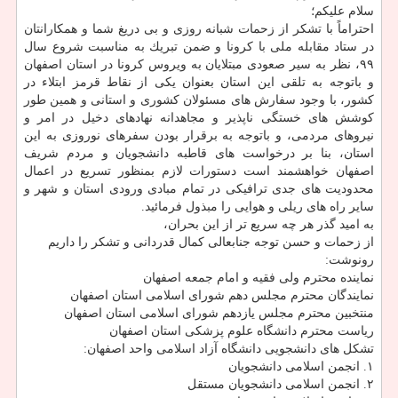
سلام علیكم؛
احتراماً با تشكر از زحمات شبانه روزی و بی دریغ شما و همكارانتان
در ستاد مقابله ملی با كرونا و ضمن تبریك به مناسبت شروع سال
۹۹، نظر به سیر صعودی مبتلایان به ویروس كرونا در استان اصفهان
و باتوجه به تلقی این استان بعنوان یكی از نقاط قرمز ابتلاء در
كشور، با وجود سفارش های مسئولان كشوری و استانی و همین طور
كوشش های خستگی ناپذیر و مجاهدانه نهادهای دخیل در امر و
نیروهای مردمی، و باتوجه به برقرار بودن سفرهای نوروزی به این
استان، بنا بر درخواست های قاطبه دانشجویان و مردم شریف
اصفهان خواهشمند است دستورات لازم بمنظور تسریع در اعمال
محدودیت های جدی ترافیكی در تمام مبادی ورودی استان و شهر و
سایر راه های ریلی و هوایی را مبذول فرمائید.
به امید گذر هر چه سریع تر از این بحران،
از زحمات و حسن توجه جنابعالی كمال قدردانی و تشكر را داریم
رونوشت:
نماینده محترم ولی فقیه و امام جمعه اصفهان
نمایندگان محترم مجلس دهم شورای اسلامی استان اصفهان
منتخبین محترم مجلس یازدهم شورای اسلامی استان اصفهان
ریاست محترم دانشگاه علوم پزشكی استان اصفهان
تشكل های دانشجویی دانشگاه آزاد اسلامی واحد اصفهان:
۱. انجمن اسلامی دانشجویان
۲. انجمن اسلامی دانشجویان مستقل