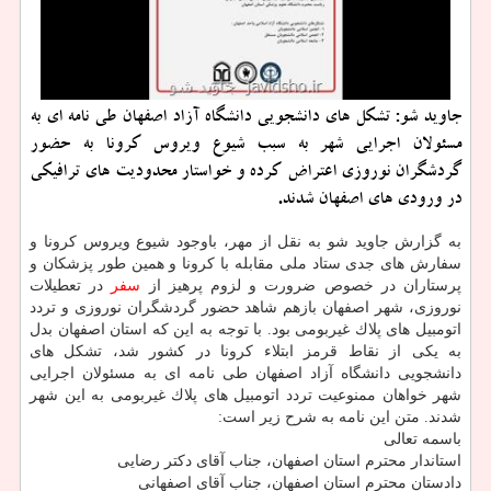
جاوید شو: تشكل های دانشجویی دانشگاه آزاد اصفهان طی نامه ای به
مسئولان اجرایی شهر به سبب شیوع ویروس كرونا به حضور
گردشگران نوروزی اعتراض كرده و خواستار محدودیت های ترافیكی
در ورودی های اصفهان شدند.
به گزارش جاوید شو به نقل از مهر، باوجود شیوع ویروس كرونا و
سفارش های جدی ستاد ملی مقابله با كرونا و همین طور پزشكان و
پرستاران در خصوص ضرورت و لزوم پرهیز از
سفر
در تعطیلات
نوروزی، شهر اصفهان بازهم شاهد حضور گردشگران نوروزی و تردد
اتومبیل های پلاك غیربومی بود. با توجه به این كه استان اصفهان بدل
به یكی از نقاط قرمز ابتلاء كرونا در كشور شد، تشكل های
دانشجویی دانشگاه آزاد اصفهان طی نامه ای به مسئولان اجرایی
شهر خواهان ممنوعیت تردد اتومبیل های پلاك غیربومی به این شهر
شدند. متن این نامه به شرح زیر است:
باسمه تعالی
استاندار محترم استان اصفهان، جناب آقای دكتر رضایی
دادستان محترم استان اصفهان، جناب آقای اصفهانی