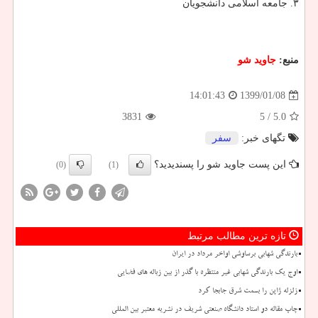
۳. جامعه اسلامی دانشجویان
منبع:
جاوید شو
1399/01/08
14:01:43
3831
/ 5
5.0
تگهای خبر:
سفر
این پست جاوید شو را پسندیدید؟
(0)
(1)
تازه ترین مطالب مرتبط
بارندگی شهابی برساوشی اواخر مرداد در ایران
اوج یک بارندگی شهابی غیر منتظره با گذر از بین زباله های فضایی
زلزله ژاپن را بسمت شرق جابجا کرد
چاپ مقاله دو استاد دانشگاه صنعتی شریف در نشریه معتبر بین المللی