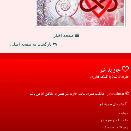
صفحه اخبار
بازگشت به صفحه اصلی
جاوید شو
جاویدان شدن با کمک فناوری
javidsho.ir - مالکیت معنوی سایت جاوید شو متعلق به مالکین آن می باشد
میانبرهای جاوید شو
درباره ما
بک لینک در جاوید شو
رپورتاژ در جاوید شو