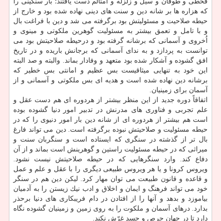
قحطی و طوفان و سیل و زلزله و امثالم دست یافتند؛ بار سنگینی را
كه هزاره ها بر شانه دین و سنت های دینی نهاده شده بود و خارج از
حیطه صلاحیت و مسئولیتش بود برگرفته می شد و دین با فراغت بال
و با تامل و تعمق بیشتر به مسئولیت گوهرین ملكوتی و مینوی و
اُخروی و آسمانی كه برشانه گرفته بود و درحیطه صلاحیتش بود می
توانست به پردازد و به ندای آسمانی كه برجانش باریده و در تاریخ
افق گشوده و آشكار شده بود متعهد و وفادار بماند. والبته و صد البته
این خود به تنهایی میثاقیست بس عظیم و امانتی بس خطیر كه
برشانه دین نهاده شده است و هدیه ای بس ملكوتی و آسمانی و از
آسمان برای زمینیان.
اتفاقاً دوره جدید از این منظر بیشتر از هردوره ای هم دست عقل و
علم تجربی و فناوری های مدرنش در تدبیر امور دنیا گشوده بوده
است هم بیشتر از هردوره ای از شانه دین بار امور دنیوی را كه در
حیطه مسئولیت و صلاحیتش نبوده برگرفته است. دین می تواند فارغ
بال تر از گذشته در سنگری كه ایستاده است و سنگربان سنت و
میراثی كه در حیطه مسئولیت راستین و گوهرینش است بماند و از آن
دفاع كند. وارد سنگرهایی كه در حیطه صلاحیتش نیست نشود.
ویروس كرونا و یا هر ویروس طبیعی دیگری را با عقل و علم و عمل
و قاعده و قانون طبیعت می توان مهار كرد. لیكن دین هم در سنگر
خود می تواند فرهنگ و ایمان و اخلاق و ادب نیك زیستن را به آدمیان
بیاموزد و بدهد و آنها را از افتادن در دام فریبكاری های دنیا برحذر
بدارد. درهای آسمان و ملكوت را به روی زمین و زمینیان گشوده نگاه
دارد تا در جهان حرص و حسد غرّش نكند.