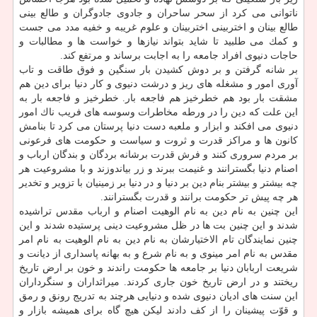
ناتوانی می كرد از سحر ساحران و جادوی جادوگران و طالع بینی
طالع بینان و اختربینی اختربینان و علوم غریبه و خفیه مدد می جست
و كمك می طلبید تا شاید بتواند نیازها و خواست ها و مطالبات و
حاجات دنیوی افراد جامعه را به اجابت برساند و مرتفع كند.
بر شانه گرفتن و بر دوش كشیدن بار سنگین و فوق طاقت و تاب
آوری امور و مشغله های ریز و درشت دنیوی و كار دنیا برای دین هم
مشقت بار بود هم خطرخیز هم فاجعه بار. خطرخیز و فاجعه بار به
این علت كه دین را در ورطه مخاطرات وسوسه های فریب ناك امور
دنیوی می افكند و ابزار و ملعبه دست دنیا پرستان می كرد تا بنامش
كانون ها و مراكز قدرت و ثروت و سیاست و حكومت های فرعونی
بر مردم سروری كنند و فرش قدرت برشانه بردگان و بندگان ارباب و
اصنام دنیا بگسترانند و غنیمت ببرند و زر بیاندوزند و با مشروعیت هر
چه بیشتر و بیشتر بنام دین بر دنیا و در دنیا بر زمینیان با تزویر و تخدیر
هر چه پیش تر حكومت برانند و قدرت بگسترانند.
این چنین به نام دین به نام الوهیت اصنام و ارباب مقدس تراشیده
شدند و این چنین بت ها در ظل مشروعیت دینی پرستیده شدند و این
چنین نمایندگان تام الاختیارشان به نام دین به نام الوهیت به نام امر
مقدس به نام امر مینوی و به نام شرع و به بهانه پاسداری از دیانت و
شریعت اربابان دنیا بر جامعه ها حكومت راندند و خون بر ارض تاریخ
ریختند و در ارض تاریخ خون جاری كردند. میراثداران و سنگرداران
این سنت های ادیان دنیوی شده و دنیایی هرچند به تدریج رونق و رمق
و قوّت پیشینان را از كف دادند لیكن هیچ گاه برای همیشه بازار و