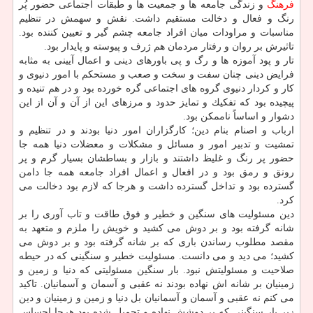
فرهنگ
و زندگی جامعه ها و جمعیت ها و طبقات اجتماعی حضور پُر
رنگ و فعال و دخالت مستقیم داشت. نقش و سهمش در تنظیم
مناسبات و مراودات میان افراد جامعه چشم گیر و تعیین كننده بود.
تاثیرش بر روان و رفتار مردمان هم ژرف و پیوسته و پایدار بود.
تار و پود آموزه ها و رگ و پی باورهای دینی و اعمال آیینی به مثابه
فرایض دینی چنان سفت و سخت و صعب و مستحكم با امور دنیوی و
كار و كردار دنیوی گروه های اجتماعی گره خورده بود و در هم تنیده و
پیچیده بود كه تفكیك و تمایز حدود و مرزهای این از آن و آن از این
دشوار و اساساً ناممكن بود.
ارباب و اصنام بنام دین؛ كارگزاران امور دنیا بودند و در تنظیم و
تمشیت و تدبیر امور و مسائل و مشكلات و معضلات دنیا همه جا
حضور پر رنگ و غلیظ داشتند و بازار و بساطشان بسیار گرم و پر
رونق و رمق بود و در افعال و اعمال افراد جامعه همه جا دامن
گسترده بود و تداخل گسترده داشت و هرجا كه لازم بود دخالت می
كرد.
دین مسئولیت های سنگین و خطیر و فوق طاقت و تاب آوری را بر
شانه گرفته بود و بر دوش می كشید و خویش را ملزم و متعهد به
مقصد مطلوب رساندن باری كه بر شانه گرفته بود و بر دوش می
كشید؛ می دید و می دانست. مسئولیت خطیر و سنگینی كه در حیطه
صلاحیت و مسئولیتش نبود. بار سنگین مسئولیتی كه دنیا و زمین و
زمینیان بر شانه اش نهاده بودند نه عقبی و آسمان و آسمانیان. تاكید
می كنم نه عقبی و آسمان و آسمانیان بل دنیا و زمین و زمینیان و دین
زیر بار سنگینی كه بر دوشش نهاده و تحمیل شده بود هرجا احساس