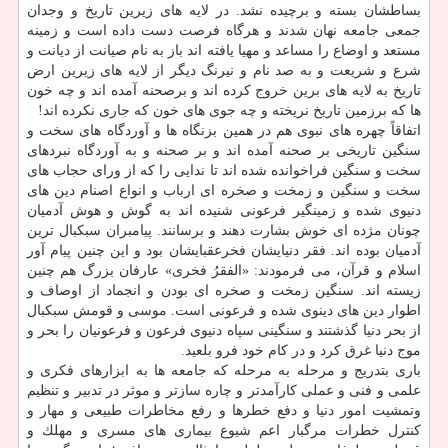
بساطشان بسته و برچیده نشد. در لایه های زیرین تاریخ و وجدان
جمعی جامعه نهان شدند و هرگاه فرصت دست داده است و زمینه
مستعد و اوضاع را مساعد و مهیا یافته اند باز به نام صیانت از دیانت و
شرع و شریعت و به صد نام و نیرنگ دیگر از لایه های زیرین ارض
تاریخ به لایه های برین خروج كرده اند و برصحنه آمده اند و چه خون
ها كه برزمین تاریخ نریخته و چه جوی های خون كه جاری نكرده اند!
اتفاقاً چهره های نبوی هم در همین بزنگاه ها و آوردگاه های سخت و
سنگین تاریخی بر صحنه آمده اند و بر صحنه و به آوردگاه نبردهای
سخت و سنگین فراخوانده شده اند تا ندایی را كه از ورای حجاب های
سخت و سنگین و زمخت و صخره ای ارباب و انواع اصنام دین های
دنیوی شده و زمینگیر فرعونی شنیده اند به گوش و هوش آدمیان
چونان مژده ای خوش بشارت دهند و برسانند. پیامبران سبكبال ترین
آدمیان بوده اند. فقر دنیایشان فخرعقبایشان بود و این چنین پیام آور
اسلام و قرآن، می فرمودند: «الفقرُ فخری» عارفان بزرگ هم چنین
زیسته اند. سنگین زمخت و صخره ای بودن و انجماد از اوصاف و
اطوار دین های دینوی شده و فرعونی است. موسی و قومش سبكبال
از بحر دنیا گذشتند و سنگینی سپاه دنیوی فرعون و فرعونیان را بحر و
موج دنیا غرق كرد و در كام خود فرو بلعید.
باری بتدریج و مرحله به مرحله كه جامعه ها به ابزارهای فكری و
علمی و فنی و عملی كارآمدتر و چاره سازتر و موثر در تدبیر و تنظیم
وتمشیت امور دنیا و دفع خطرها و رفع مخاطرات طبیعی و مهار و
كنترل خطرات مرگبار اعم شیوع بیماری های مسری و مهلك و