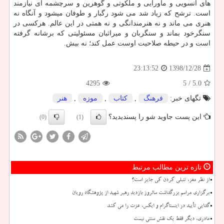
های آنسویی و ماورایی و ملكوتی و گوهرین و سرچشمه ای نیازمند
است. ترشح كه زیاد شد می شود رگبار و طوفان میشود و آنگاه نه
هنری می ماند و نه هنرمندانگی و نه همتی در این عالم. هركسی در
سنگرخود بماند و سنگربان و میراثبان مسئولیتی كه برشانه گرفته
است و در حیطه صلاحیت اوست عمل كند؛ نه بیش.
1398/12/28
23:13:52
4295
/ 5
5.0
تگهای خبر:
فرهنگ
,
كتاب
,
موزه
,
هنر
این پست جاوید شو را پسندیدید؟
(0)
(1)
تازه ترین مطالب مرتبط
از نظر مغز، تنبلی کردن کی جایز است؟
برگزاری مراسم بزرگداشت سالروز بازدید رهبر شهید از پژوهشگاه رویان
گدایی تأیید در اینستاگرام و ایکس، عزت را می کشد
مادری، دیگر فقط یک نقش سنتی نیست