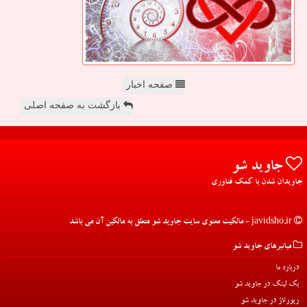
صفحه اخبار
بازگشت به صفحه اصلی
جاوید شو
جاویدان شدن با کمک فناوری
javidsho.ir - مالکیت معنوی سایت جاوید شو متعلق به مالکین آن می باشد
میانبرهای جاوید شو
درباره ما
بک لینک در جاوید شو
رپورتاژ در جاوید شو