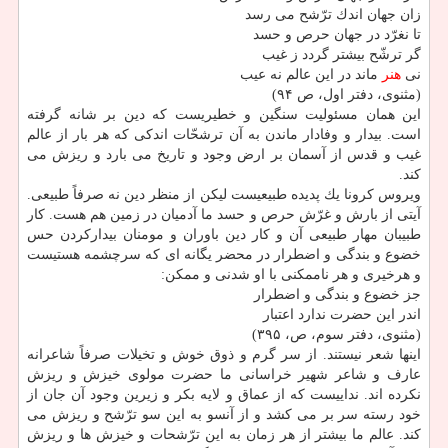
زان جهان اندك ترّشح می رسد
تا نغرّد در جهان حرص و حسد
گر ترشّح بیشتر گردد ز غیب
نی
هنر
ماند در این عالم نه عیب
(مثنوی، دفتر اول، ص ۹۴)
این همان مسئولیت سنگین و خطیریست كه دین بر شانه گرفته
است. بیدار و وفادار ماندن به آن ترشحّات اندكی كه هر بار از عالم
غیب و قدس از آسمان بر ارض وجود و تاریخ می بارد و ریزش می
كند.
ویروس كرونا یك پدیده طبیعیست لیكن از منظر دین نه صرفاً طبیعی.
آیتی از بارش و غرّش حرص و حسد ما آدمیان در زمین هم هست. كار
طبیبان مهار طبیعی آن و كار دین باوران و مومنان بیداركردن حس
خضوع و بندگی و اضطرار در محضر یگانه ای كه سرچشمه هستیست
و هرخیری و هر ناممكنی با او شدنی و ممكن:
جز خضوع و بندگی و اضطرار
اندر این حضرت ندارد اعتبار
(مثنوی، دفتر سوم، ص، ۳۹۵)
اینها شعر نیستند. از سر گرم و ذوق خوش و تخیلات صرفاً شاعرانه
عارف و شاعر شهیر خراسانی ما حضرت مولوی خیزش و ریزش
نكرده اند. نداییست كه از عماق و لایه بكر و زیرین وجود آن جان از
خود رسته سر بر می كشد و از آنسو به این سو ترّشح و ریزش می
كند. عالم ما بیشتر از هر زمان به این ترّشحات و خیزش ها و ریزش