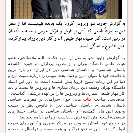
به گزارش جاوید شو ویروس كرونا یك پدیده طبیعیست، اما از منظر
دین نه صرفاً طبیعی كه آیتی از بارش و غرّش حرص و حسد ما آدمیان
در زمین است. كار طبیبان مهار طبیعی آن و كار دین باوران بیداركردن
حس خضوع و بندگی است.
به گزارش جاوید شو به نقل از مهر، حكمت الله ملاصالحی، عضو
هیات علمی دانشگاه تهران و از نظریه پردازان دو حوزه «فلسفه
باستان شناسی» و «باستان شناسی دین در ایران» در تازه ترین
یادداشت خود با عنوان «دین و دنیا» بحث مهمی را درباره نسبت دین و
دنیا در این زمانه شیوع كرونا پیش كشیده است. به باور این استاد
دانشگاه تهران وظیفه دین درمان بیماری ها و ویروس ها نیست و باید
كار مهار طبیعی بیماری ها و ویروس ها را بر عهده پزشكان گذاشت.
ملاصالحی صاحب
كتاب
هایی چون «درآمدی بر معرفت شناسی
باستان شناسی»، «باستان شناسی دین: با فانوس نظر در جست
وجوی آئین های گمشده» و «باستان شناسی در صافی جستارهای
فلسفی» است. متن تازه ترین یادداشت او را در ادامه بخوانید:
در جوامع عهد باستان به ویژه در مراكز شهری و كانون های قدرت
ادوار گذشته، دین به نحو فراگیر و همه سویه و فراخبال بر صحنه