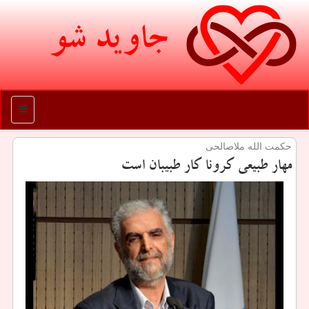
جاوید شو
منو
حكمت الله ملاصالحی
مهار طبیعی كرونا كار طبیبان است