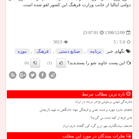
دولتی ایتالیا از جانب وزارت فرهنگ این كشور لغو شده است.
1398/12/09
23:07:01
5013
/ 5
5.0
تگهای خبر:
برنامه
,
صنایع دستی
,
فرهنگ
,
موزه
این پست جاوید شو را پسندیدید؟
(0)
(1)
تازه ترین مطالب مرتبط
بارندگی شهابی برساوشی اواخر مرداد در ایران
اهدای جایزه چهره برجسته علمی و فرهنگی جهاد دانشگاهی به شهید لاریجانی
این فرها از کجا نشئت می گیرند؟
ضعف سیاستگذاری مهم ترین گره کور گلخانه داری ایران
نظرات بینندگان در مورد این مطلب