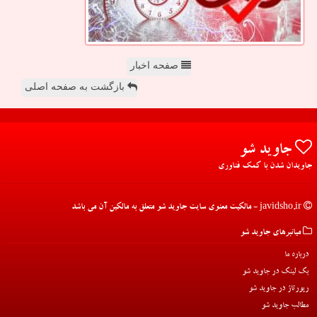
صفحه اخبار
بازگشت به صفحه اصلی
جاوید شو
جاویدان شدن با کمک فناوری
javidsho.ir - مالکیت معنوی سایت جاوید شو متعلق به مالکین آن می باشد
میانبرهای جاوید شو
درباره ما
بک لینک در جاوید شو
رپورتاژ در جاوید شو
مطالب جاوید شو