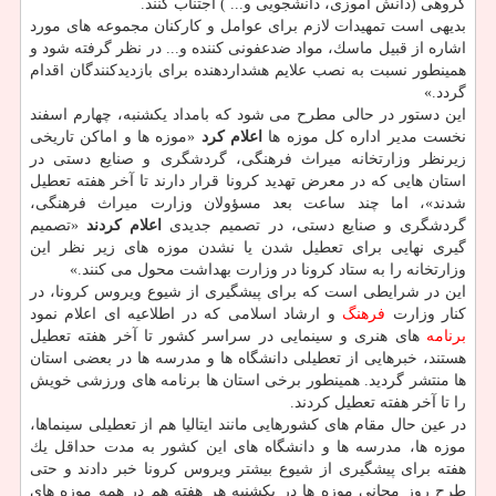
گروهی (دانش آموزی، دانشجویی و... ) اجتناب كنند.
بدیهی است تمهیدات لازم برای عوامل و كاركنان مجموعه های مورد
اشاره از قبیل ماسك، مواد ضدعفونی كننده و... در نظر گرفته شود و
همینطور نسبت به نصب علایم هشداردهنده برای بازدیدكنندگان اقدام
گردد.»
این دستور در حالی مطرح می شود كه بامداد یكشنبه، چهارم اسفند
نخست مدیر اداره كل موزه ها
اعلام كرد
«موزه ها و اماكن تاریخی
زیرنظر وزارتخانه میراث فرهنگی، گردشگری و صنایع دستی در
استان هایی كه در معرض تهدید كرونا قرار دارند تا آخر هفته تعطیل
شدند»، اما چند ساعت بعد مسؤولان وزارت میراث فرهنگی،
گردشگری و صنایع دستی، در تصمیم جدیدی
اعلام كردند
«تصمیم
گیری نهایی برای تعطیل شدن یا نشدن موزه های زیر نظر این
وزارتخانه را به ستاد كرونا در وزارت بهداشت محول می كنند.»
این در شرایطی است كه برای پیشگیری از شیوع ویروس كرونا، در
كنار وزارت
فرهنگ
و ارشاد اسلامی كه در اطلاعیه ای اعلام نمود
برنامه
های هنری و سینمایی در سراسر كشور تا آخر هفته تعطیل
هستند، خبرهایی از تعطیلی دانشگاه ها و مدرسه ها در بعضی استان
ها منتشر گردید. همینطور برخی استان ها برنامه های ورزشی خویش
را تا آخر هفته تعطیل كردند.
در عین حال مقام های كشورهایی مانند ایتالیا هم از تعطیلی سینماها،
موزه ها، مدرسه ها و دانشگاه های این كشور به مدت حداقل یك
هفته برای پیشگیری از شیوع بیشتر ویروس كرونا خبر دادند و حتی
طرح روز مجانی موزه ها در یكشنبه هر هفته هم در همه موزه های