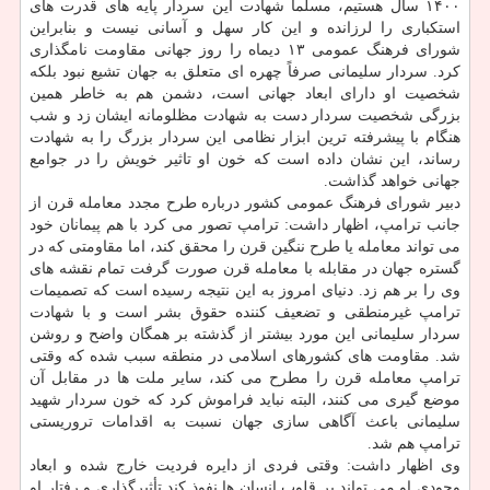
۱۴۰۰ سال هستیم، مسلماً شهادت این سردار پایه های قدرت های
استكباری را لرزانده و این كار سهل و آسانی نیست و بنابراین
شورای فرهنگ عمومی ۱۳ دیماه را روز جهانی مقاومت نامگذاری
كرد. سردار سلیمانی صرفاً چهره ای متعلق به جهان تشیع نبود بلكه
شخصیت او دارای ابعاد جهانی است، دشمن هم به خاطر همین
بزرگی شخصیت سردار دست به شهادت مظلومانه ایشان زد و شب
هنگام با پیشرفته ترین ابزار نظامی این سردار بزرگ را به شهادت
رساند، این نشان داده است كه خون او تاثیر خویش را در جوامع
جهانی خواهد گذاشت.
دبیر شورای فرهنگ عمومی كشور درباره طرح مجدد معامله قرن از
جانب ترامپ، اظهار داشت: ترامپ تصور می كرد با هم پیمانان خود
می تواند معامله یا طرح ننگین قرن را محقق كند، اما مقاومتی كه در
گستره جهان در مقابله با معامله قرن صورت گرفت تمام نقشه های
وی را بر هم زد. دنیای امروز به این نتیجه رسیده است كه تصمیمات
ترامپ غیرمنطقی و تضعیف كننده حقوق بشر است و با شهادت
سردار سلیمانی این مورد بیشتر از گذشته بر همگان واضح و روشن
شد. مقاومت های كشورهای اسلامی در منطقه سبب شده كه وقتی
ترامپ معامله قرن را مطرح می كند، سایر ملت ها در مقابل آن
موضع گیری می كنند، البته نباید فراموش كرد كه خون سردار شهید
سلیمانی باعث آگاهی سازی جهان نسبت به اقدامات تروریستی
ترامپ هم شد.
وی اظهار داشت: وقتی فردی از دایره فردیت خارج شده و ابعاد
وجودی او می تواند بر قلوب انسان ها نفوذ كند تأثیرگذاری و رفتار او