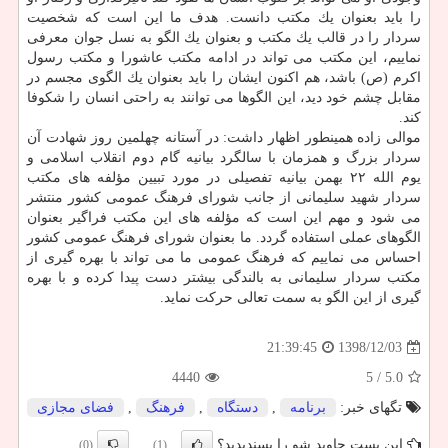
را باید بعنوان یك مكتب دانست. هدف ما این است كه شخصیت
سردار را در قالب یك مكتب و بعنوان یك الگو به نسل جوان معرفی
نماییم، این مكتب می تواند در ادامه مكتب عاشورا و مكتب رسول
اكرم (ص) باشد، هم اكنون ایشان را باید بعنوان یك الگوی مجسم در
مقابل چشم خود دید، این الگوها می توانند به راحتی انسان را شكوفا
كند.
موالی زاده همینطور اظهار داشت: در آستانه چهلمین روز شهادت آن
سردار بزرگ و همزمان با سالگرد بیانیه گام دوم انقلاب اسلامی و
یوم الله ۲۲ بهمن بیانیه تفصیلی در مورد تبیین مؤلفه های مكتب
سردار شهید سلیمانی از جانب شورای فرهنگ عمومی كشور منتشر
می شود و مهم این است كه مؤلفه های این مكتب فراگیر بعنوان
الگوهای عملی استفاده گردد. ما بعنوان شورای فرهنگ عمومی كشور
احساس می نماییم كه فرهنگ عمومی ما می تواند با بهره گیری از
مكتب سردار سلیمانی به بالندگی بیشتر دست پیدا كرده و با بهره
گیری از این الگو به سمت تعالی حركت نماید.
1398/12/03
21:39:45
4440
/ 5
5.0
تگهای خبر:
برنامه
,
دستگاه
,
فرهنگ
,
فضای مجازی
این پست جاوید شو را پسندیدید؟
(0)
(1)