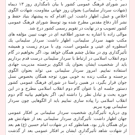
دبیر شورای فرهنگ عمومی كشور با بیان نامگذاری روز ۱۳ دیماه
(شهادت سردار سلیمانی) بعنوان روز جهانی مقاومت، شهادت الگوی
اخلاص و عمل، اظهار داشت: این اقدام كه به پیشنهاد بنیاد حفظ و
نشر آثار دفاع مقدس مطرح شده بود توسط شورای فرهنگ عمومی
كشور تصویب و در نهایت در تقویم رسمی كشور درج شد.
موالی زاده با اشاره به صدور اطلاعیه ای در جهت تبیین مؤلفه های
مكتب شهید سردار سلیمانی، اظهار داشت: سردار سلیمانی یك
اسطوره ای عینی و ملموس است، وی با مردم زیست و همیشه
تأثیرگذاری وی در مقابل چشم همگان خواهد بود، اگر بخواهیم در گام
دوم انقلاب اسلامی در ارتباط با سردار سلیمانی درست قدم برداریم
باید از شخصیت ایشان بعنوان یك الگوی برجسته مدیریت جهادی
استفاده نماییم. امروز سردار سلیمانی می تواند بعنوان الگوی
برجسته و مكتب زنده به خوبی مورد توجه همگان بخصوص نسل
جوان قرار بگیرد، در همین راستا در شورای فرهنگ عمومی كشور
دستور جلسه ای با عنوان گام دوم انقلاب اسلامی مطرح و در این
حوزه بحث و تبادل نظر را داشته ایم، اگر بخواهیم بیانیه گام دوم
انقلاب اسلامی را پیاده سازی نماییم باید از الگوهایی چون سردار
سلیمانی بهره ببریم.
وی درباره تأثیرگذاری شخصیت سردار سلیمانی بر افكار عمومی
جهان اظهار داشت: تأثیرگذاری سردار سلیمانی بعد از شهادتش هم
برای همگان بارز بود، همانطور كه در شهادت امام حسین (ع) هم بعد
از شهادت شاهد تأثیرگذاری ایشان بر افكار عمومی بعد از گذشت