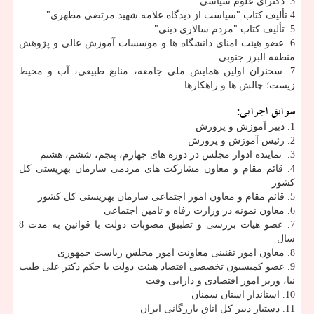
3. دکترای علوم سیاسی
4.تألیف کتاب "سیاست از دیدگاه علامه شهید مرتضی مطهری"
5. تألیف کتاب "مردم سالاری دینی"
6. عضو هیئت امنای دانشگاه ها و موسسات آموزش عالی و پژوهش
منطقه البرز جنوبی
7. سخنران اولین همایش ملی جامعه، منابع طبیعی، آب و محیط
زیست؛ چالش ها و راهکارها
سوابق اجرایی:
1. دبیر آموزش و پرورش
2. رئیس آموزش و پرورش
3. نماینده ادوار مجلس در دوره های چهارم، پنجم، ششم، هشتم
4. قائم مقام و معاون مشاركت های مردمی سازمان بهزیستی كل
كشور
5. قائم مقام و معاون امور اجتماعی سازمان بهزیستی کل کشور
6. معاون نمونه در وزارت رفاه و تامین اجتماعی
7. عضو هیات بررسی و تطبیق مصوبات دولت با قوانین به مدت 8
سال
8. معاون امور تقنینی معاونت امور مجلس ریاست جمهوری
9. عضو کمیسیون تخصصی اقتصاد هیئت دولت با حکم دکتر علی طیب
نیا، وزیر امور اقتصادی و دارایی وقت
10. استاندار استان سمنان
11. دستیار دبیر کل اتاق بازرگانی ایران