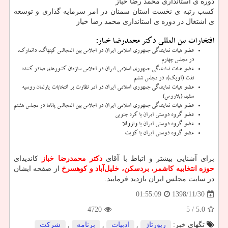
دوره ی استانداری محمد رضا خباز
كسب رتبه ی نخست استان سمنان در امر سرمایه گذاری و توسعه
ی اشتغال در دوره ی استانداری محمد رضا خباز
افتخارات بین المللی دکتر محمدرضا خباز:
عضو هیات نمایندگی جمهوری اسلامی ایران در اجلاس بین المجالس كپنهاگ، دانمارك،
در مجلس چهارم
عضو هیات نمایندگی جمهوری اسلامی ایران در اجلاس سازمان كشورهای صادر كننده
نفت (اوپك)، در مجلس ششم
عضو هیات نمایندگی جمهوری اسلامی ایران در امر نظارت بر انتخابات پارلمان روسیه
سفید (بلاروس)
عضو هیات نمایندگی جمهوری اسلامی ایران در اجلاس بین المجالس پاناما در مجلس هشتم
عضو گروه دوستی ایران با كره جنوبی
عضو گروه دوستی ایران با ونزوئلا
عضو گروه دوستی ایران با كویت
برای آشنایی بیشتر و اتباط با آقای
دکتر محمدرضا خباز
کاندیدای
حوزه انتخابیه کاشمر، بردسکن، خلیل‌آباد و کوهسرخ
از صفحه ایشان
در سایت مجلس ایران بازدید فرمایید.
1398/11/30
01:55:09
4720
/ 5
5.0
تگهای خبر:
رپورتاژ
,
ادبیات
,
برنامه
,
شركت