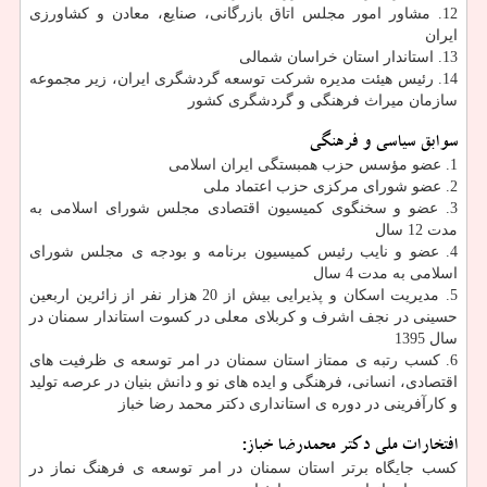
12. مشاور امور مجلس اتاق بازرگانی، صنایع، معادن و کشاورزی
ایران
13. استاندار استان خراسان شمالی
14. رئیس هیئت مدیره شرکت توسعه گردشگری ایران، زیر مجموعه
سازمان میراث فرهنگی و گردشگری كشور
سوابق سیاسی و فرهنگی
1. عضو مؤسس حزب همبستگی ایران اسلامی
2. عضو شورای مرکزی حزب اعتماد ملی
3. عضو و سخنگوی کمیسیون اقتصادی مجلس شورای اسلامی به
مدت 12 سال
4. عضو و نایب رئیس کمیسیون برنامه و بودجه ی مجلس شورای
اسلامی به مدت 4 سال
5. مدیریت اسکان و پذیرایی بیش از 20 هزار نفر از زائرین اربعین
حسینی در نجف اشرف و کربلای معلی در کسوت استاندار سمنان در
سال 1395
6. کسب رتبه ی ممتاز استان سمنان در امر توسعه ی ظرفیت های
اقتصادی، انسانی، فرهنگی و ایده های نو و دانش بنیان در عرصه تولید
و کارآفرینی در دوره ی استانداری دکتر محمد رضا خباز
افتخارات ملی دکتر محمدرضا خباز:
كسب جایگاه برتر استان سمنان در امر توسعه ی فرهنگ نماز در