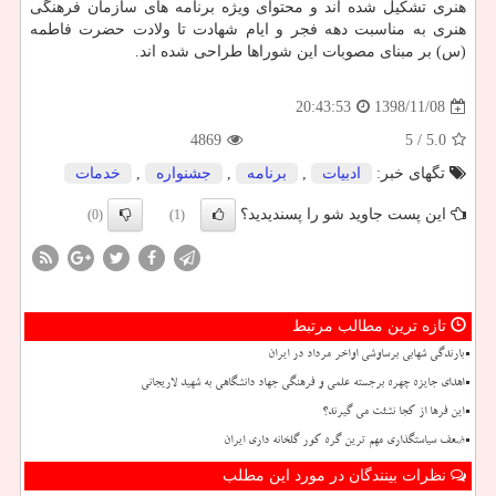
هنری تشكیل شده اند و محتوای ویژه برنامه های سازمان فرهنگی
هنری به مناسبت دهه فجر و ایام شهادت تا ولادت حضرت فاطمه
(س) بر مبنای مصوبات این شوراها طراحی شده اند.
1398/11/08
20:43:53
4869
/ 5
5.0
تگهای خبر:
ادبیات
,
برنامه
,
جشنواره
,
خدمات
این پست جاوید شو را پسندیدید؟
(0)
(1)
تازه ترین مطالب مرتبط
بارندگی شهابی برساوشی اواخر مرداد در ایران
اهدای جایزه چهره برجسته علمی و فرهنگی جهاد دانشگاهی به شهید لاریجانی
این فرها از کجا نشئت می گیرند؟
ضعف سیاستگذاری مهم ترین گره کور گلخانه داری ایران
نظرات بینندگان در مورد این مطلب