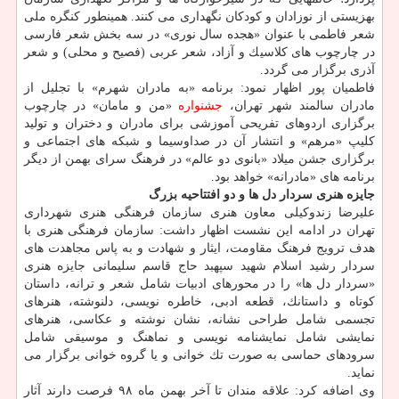
بهزیستی از نوزادان و كودكان نگهداری می كنند. همینطور كنگره ملی
شعر فاطمی با عنوان «هجده سال نوری» در سه بخش شعر فارسی
در چارچوب های كلاسیك و آزاد، شعر عربی (فصیح و محلی) و شعر
آذری برگزار می گردد.
فاطمیان پور اظهار نمود: برنامه «به مادران شهرم» با تجلیل از
مادران سالمند شهر تهران،
جشنواره
«من و مامان» در چارچوب
برگزاری اردوهای تفریحی آموزشی برای مادران و دختران و تولید
كلیپ «مرهم» و انتشار آن در صداوسیما و شبكه های اجتماعی و
برگزاری جشن میلاد «بانوی دو عالم» در فرهنگ سرای بهمن از دیگر
برنامه های «مادرانه» خواهد بود.
جایزه هنری سردار دل ها و دو افتتاحیه بزرگ
علیرضا زندوكیلی معاون هنری سازمان فرهنگی هنری شهرداری
تهران در ادامه این نشست اظهار داشت: سازمان فرهنگی هنری با
هدف ترویج فرهنگ مقاومت، ایثار و شهادت و به پاس مجاهدت های
سردار رشید اسلام شهید سپهبد حاج قاسم سلیمانی جایزه هنری
«سردار دل ها» را در محورهای ادبیات شامل شعر و ترانه، داستان
كوتاه و داستانك، قطعه ادبی، خاطره نویسی، دلنوشته، هنرهای
تجسمی شامل طراحی نشانه، نشان نوشته و عكاسی، هنرهای
نمایشی شامل نمایشنامه نویسی و نماهنگ و موسیقی شامل
سرودهای حماسی به صورت تك خوانی و یا گروه خوانی برگزار می
نماید.
وی اضافه كرد: علاقه مندان تا آخر بهمن ماه ۹۸ فرصت دارند آثار