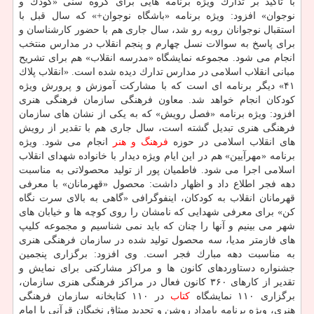
با تاكید بر تدارك ویژه برنامه هایی برای گروه سنی «كودك و
نوجوان» افزود: ویژه برنامه «باشگاه نوجوان+» كه سال قبل با
استقبال نوجوانان روبه رو شد، سال جاری هم با حضور كارشناسان و
برای پاسخ به سوالات نسل چهارم و پنجم انقلاب در مدارس منتخب
انجام می شود. مجموعه نمایشگاه «مدرسه انقلاب» هم برای تشریح
مبانی انقلاب اسلامی در مدارس تدارك دیده شده است. «انقلاب پلاك
۴۱» دیگر برنامه ای است كه با مشاركت آموزش و پرورش ویژه
كودكان انجام خواهد شد. معاون فرهنگی سازمان فرهنگی هنری
افزود: ویژه برنامه «فصل رویش» كه به یكی از نشان های سازمان
فرهنگی هنری تبدیل گشته است، سال جاری هم با تقدیر از رویش
های انقلاب اسلامی در حوزه
فرهنگ و هنر
انجام می شود. ویژه
برنامه «مهرآیین» هم در این ایام ویژه دیدار با خانواده شهدای انقلاب
اسلامی اجرا می شود. فاطمیان پور از تولید محصولاتی به مناسبت
دهه فجر اطلاع داد و اظهار داشت: محصول «قهرمانان» با معرفی
قهرمانان انقلاب به كودكان، اینفوگرافی «گاهی به بالای سرت نگاه
كن» برای معرفی شهدایی كه نامشان را روی كوچه ها و خیابان های
شهر می بینیم و آنها را چنان كه باید نمی شناسیم و مجموعه كلیپ
های فازمتر مدیا، سه محصول تولید شده در سازمان فرهنگی هنری
به مناسبت دهه مبارك فجر است. وی افزود: برگزاری پنجمین
جشنواره دستاوردهای كانون ها و مراكز مشاركتی برای نمایش و
تقدیر از كارهای ۳۶۰ كانون فعال در مراكز فرهنگی هنری سازمان،
برگزاری ۱۱۰ نمایشگاه
كتاب
در ۱۱۰ كتابخانه سازمان فرهنگی
هنری، ویژه برنامه بامداد روشن و تجدید میثاق نخبگان قرآنی با امام