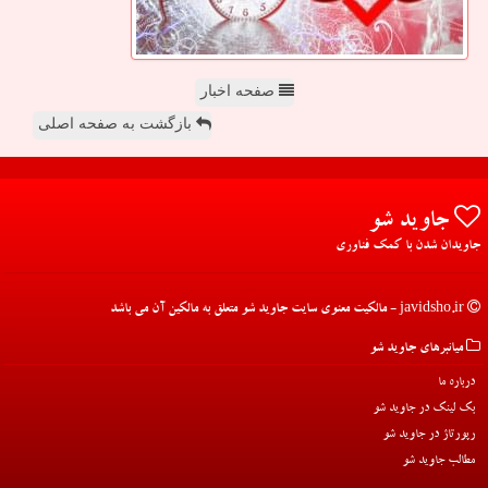
صفحه اخبار
بازگشت به صفحه اصلی
جاوید شو
جاویدان شدن با کمک فناوری
javidsho.ir - مالکیت معنوی سایت جاوید شو متعلق به مالکین آن می باشد
میانبرهای جاوید شو
درباره ما
بک لینک در جاوید شو
رپورتاژ در جاوید شو
مطالب جاوید شو