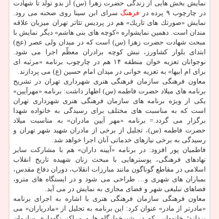
نمایش بخش هایی از زندگی حضرت زهرا (س) از بدو تولد تا شهادت
در چارچوب ۹ پرده در
فرهنگ
سرای ابن سینا روی صحنه می رود.
نمایش «صورتك های تاریك» هم در پردیس تئاتر تهران میزبان علاقه
مندان است. دهمین نمایشواره «كوچه های بنی هاشم» دیگر نمایش با
مبحث شهادت حضرت زهرا (س) است كه در میدان ولی عصر (عج)
ابتدای بلوار كشاورز، نبش كوچه برادران معظّم اجرا می شود.
نوجوانان تعزیه خوان منطقه ۱۴ هم در چارچوب برنامه «مرثیه ای
برای ام ابیها» به تعزیه خوانی در میدان امام حسین (ع) می پردازند.
معاون فرهنگی سازمان فرهنگی هنری شهرداری تهران در تشریح
برنامه های میلاد حضرت فاطمه (س) اظهار داشت: برنامه «مهرآیین»
یكی از ویژه برنامه های سازمان فرهنگی هنری شهرداری تهران
است كه به مناسبت های مختلف برای رسیدگی به خانواده شهدا
برگزار می گردد.= برنامه «مهر آیین مادران» به مناسبت میلاد
حضرت فاطمه (س)، تجلیل از برخی از مادران شهید شهر تهران و
رسیدگی به برخی نیازهای خدماتی آنان اجرا خواهد شد.
فاطمیان پور افزود: در برنامه «آیینه داران» هم با مشاركت سایر
نهادهای فرهنگی، پوسترهایی با مبحث زنان شهیده تاریخ انقلاب
اسلامی در مقاطع گوناگون مانند مبارزات انقلاب، دوران دفاع مقدس،
بمباران های شهری و… طراحی می شود و در ایستگاه های مترو،
فضاهای تبلیغی شهر و فضای مجازی به نمایش در می آید.
معاون فرهنگی سازمان فرهنگی هنری با اشاره به اجرای برنامه
«مادرتر از مادر» عنوان كرد: این برنامه به تجلیل از «مادریاران» می
پردازد؛ خانمهایی كه در شیرخوارگاه ها و مراكز نگهداری سازمان