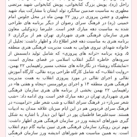
راحل (ره)، پویش بزرگ كتابخوانی، پویش كتابخوانی شهید مرتضی
مطهری به مناسبت صدمین سالگرد تولد ایشان با مشاركت بنیاد شهید
مطهری و جشن پیروزی در روز ۲۲ بهمن ماه در محل جلوس امام
خمینی (ره) در فرهنگ سرای رضوان از دیگر برنامه های طراحی
شده به مناسبت دهه مبارك فجر است. علیرضا زندوكیلی معاون
هنری سازمان فرهنگی هنری شهرداری تهران هم از برگزاری ۶
برنامه هنری به مناسبت دهه فجر اطلاع داد و اظهار داشت: تجلیل از
خانواده شهدای نیروی هوایی به همت مدیریت فرهنگی هنری منطقه
۵، ویژه برنامه «ترانه های پیروزی» كه شامل تولید دابسمش از
سرودهای خاطره انگیز انقلاب اسلامی در فضای مجازی است،
«نمایشگاه روشنا» در نگارخانه های منتخب مسیر راهپیمایی ۲۲ بهمن،
«روایت انقلاب» كه شامل كارگاه طراحی پرده نقالی، كارگاه آموزش
نقالی و اجرای نقالی در مورد پیروزی انقلاب به همت مدیریت
فرهنگی هنری منطقه ۱۴ و اجرای پرفورمنس «پنجاه و هفتی ها» در
راهپیمایی ۲۲ بهمن بخشی از برنامه های هنری سازمان فرهنگی
هنری شهرداری تهران در دهه مبارك فجر است. وی ادامه داد: «شب
شعر سرباز» در فرهنگ سرای انقلاب و شب شعر طنز «ترامپیت» در
فرهنگ سرای فردوس هم در این ایام میزبان علاقه مندان به ادبیات
هستند. سیدعلیرضا فاطمیان پور در انتها این دیدار با اشاره به شكل
گیری شوراهای اندیشه ورز در سازمان فرهنگی هنری اظهار داشت:
مهم ترین رویكرد سازمان فرهنگی هنری تبیین بیانیه گام دوم انقلاب
است. به همین مناسبت هم شوراهای اندیشه ورز سازمان فرهنگی