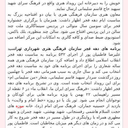
خویش را به دبیرخانه این رویداد هنری واقع در فرهنگ سرای شهید
سپهبد حاج قاسم سلیمانی ارسال نمایند.
معاون هنری سازمان فرهنگی هنری با بیان دو افتتاحیه بزرگ به
مناسبت ایام دهه فجر اظهار داشت: همزمان با برگزاری جشنواره
فجر برای سومین سال متوالی در پردیس سینماگالری ملت چند
سالن در این پردیس افتتاح می شود. سالن چند منظوره، بلك باكس،
استودیوی ضبط صدای و كافه گالری به امكانات این مركز اضافه می
شود.
برنامه های دهه فجر سازمان فرهنگی هنری شهرداری تهران
سید
علیرضا فاطمیان پور از اجرای ۵۳۲ برنامه به مناسبت دهه فجر
انقلاب اسلامی اطلاع داد و اضافه كرد: سازمان فرهنگی هنری همه
ساله شعاری را برای اجرای برنامه های خود به مناسبت دهه فجر
انتخاب می كند و سال جاری به سبب همزمانی دهه فجر با چهلمین
روز درگذشت سردار سپهبد قاسم سلیمانی، شعار «من سلیمانی ام»
برای این رویداد انتخاب شده است. وی در تشریح برنامه های دهه
فجر اظهار داشت: «فرهنگ سرای ایران ما، انقلاب ما» در ۶ نقطه از
مسیر راهپیمایی ۲۲ بهمن با ویژه برنامه هایی برای كودكان و
نوجوانان انجام می شود. تور یك یا دو روزه «خط امام و ولایت» با
بازدید از حسینیه جماران، فرهنگ سرای امام (ره)، خانه
موزه
های
حجت السلام هاشمی رفسنجانی، شهید بهشتی، شهید چمران و شهید
مطهری همراه با روایتگری در طول مسیر در دهه فجر شروع به كار
می كند و در زمان های دیگر هم میزبان مخاطبان است. فاطمیان پور