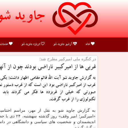
جاوید شو
خانه
آرشیو جاوید شو
درباره جاوید شو
خدمات
در كنگره ملی امیركبیر مطرح شد؛
غربی ها از امیركبیر ناراضی بودند چون از آن
به گزارش جاوید شو آیت الله قائم مقامی اظهار داشت: یكی 
غرب از امیركبیر ناراضی بود این است كه از غرب دستور ن
صورتی كه خیلی از غربزده ها فكر می كردند باید ا
تكنولوژی را از غرب گرفت.
به گزارش جاوید شو به نقل از مهر، مراسم اختتامی
«امیركبیر؛ امیر وقف» روز گ
اندیشمندان و شخصیت های سیاسی و دانشگاهی در دانشگ
برگزار گردید.