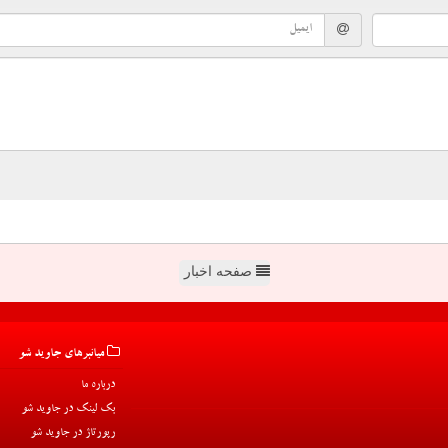
صفحه اخبار
میانبرهای جاوید شو
درباره ما
بک لینک در جاوید شو
رپورتاژ در جاوید شو