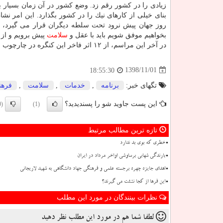
زیادی را در كشور رقم زد. وضع كشور در آن زمان بسیار ب
بنای خیلی از كارهای نیك را در كشور بگذارد. این امر 
روز جهان پیش نرود تحت سلطه دیگران قرار می گیرد، ام
بخواهیم موفق شویم باید با عقل و
سلامت
پیش برویم و از ن
در آخر این مراسم، از ۱۲ اثر فاخر این كنگره در چارچوب موضوعات مختلف علمی، ادبی، هنری و فضای مجازی با اهدای لوح تقدیر گردید.
1398/11/01
18:55:30
تگهای خبر:
برنامه
,
خدمات
,
سلامت
,
فرهن
این پست جاوید شو را پسندیدید؟
(0)
(1)
تازه ترین مطالب مرتبط
خطری که بوی بد ندارد
بارندگی شهابی برساوشی اواخر مرداد در ایران
اهدای جایزه چهره برجسته علمی و فرهنگی جهاد دانشگاهی به شهید لاریجانی
این فرها از کجا نشئت می گیرند؟
نظرات بینندگان در مورد این مطلب
لطفا شما هم
در مورد این مطلب
نظر دهید