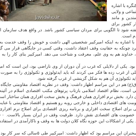
گره با اشاره
ماعی و ولایی
دین و مانند
ار كشور برای
فته شود تا الگویی برای مردان سیاسی كشور باشد. در واقع هدف سازمان ا
م است.
 با اشاره به اینكه امیركبیر شخصیتی الهی داشت و خویش را وقف خدمت به 
رد چونكه به حقانیت وقف اعتقاد داشت، وقتی كسی در جایگاهی قرار می گیر
خداوند هم به وی علم، معرفت و شناخت می دهد. امیركبیر بنای كار را به 
ود. یكی از دلایلی كه غرب در آن دوران از وی ناراضی بود، این است كه امیر
ز غرب زده ها فكر می كردند كه باید ایدئولوژی و تكنولوژی را به صورت 
اید تكنولوژی آن هم به شكل گزینشی از غرب گرفته شود.
(ع) هم در این مراسم اظهار داشت: وقف در نظریه اقتصاد مقاومتی جایگاه 
 است، نظام اقتصاد اسلامی بازتاب پرتوهای مكتب اقتصادی اسلام در آئینه
 دارد. بخش نرم افزاری همان فرهنگ و بخش سخت افزاری همان ساختار اس
ت های اقتصادی داخلی و خارجی روبه رو هستیم و اقتصاد مقاومتی با عنایت
برای اصلاح سخت افزاری و برنامه ریزی اقتصادی برای اصلاح نرم افزاری
ی از اشكالات این حوزه نگاه كلان دولت ها به وقف و ناكارآمدی در استفاده ا
احمد توكلی عضو مجمع تشخیص مصلحت نظام هم دیگر سخنران این مراسم بود كه اظهار داشت: امیرك