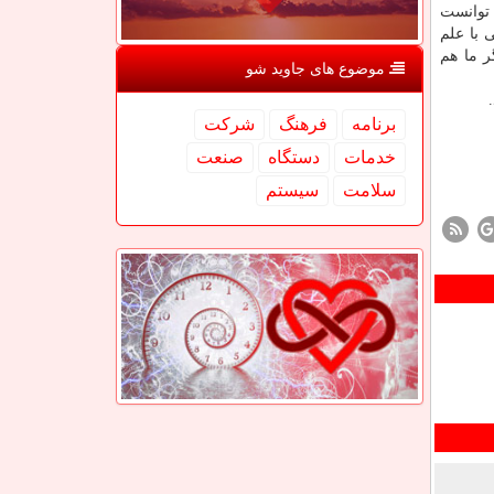
 توانست
 با علم
ر ما هم
موضوع های جاوید شو
برنامه
فرهنگ
شركت
خدمات
دستگاه
صنعت
سلامت
سیستم