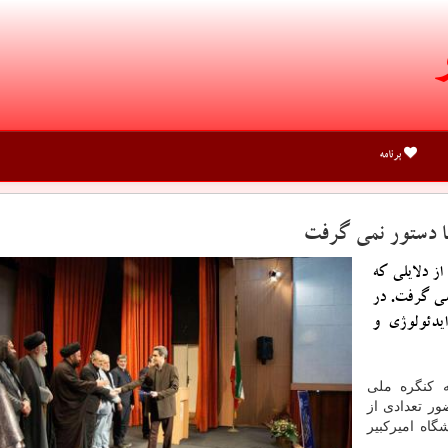
برنامه
ها دستور نمی گرفت
از دلایلی كه
می گرفت. در
یدئولوژی و
ه كنگره ملی
ذشته سه‎شنبه، ۲۴ دی با حضور تعدادی از
اه امیركبیر