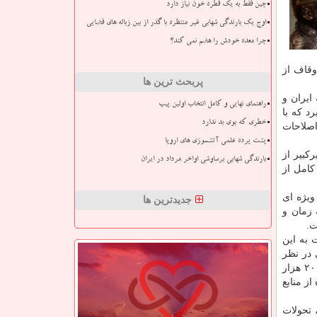
چین فقط به یک قطره خون نیاز دارد
اوج یک بارندگی شهابی غیر منتظره با گذر از بین زباله های فضایی
چرا معده خودش را هضم نمی کند؟
وقاف از
پربحث ترین ها
ایران و
راهنمای نهایی و کامل انتخاب اولین پیپ
د كه با
خطری که بوی بد ندارد
اصلاحات
پشت پرده علمی آتشسوزی های اروپا
كبیر از
بارندگی شهابی برساوشی اواخر مرداد در ایران
كامل از
ویژه ای
جدیدترین ها
 زمان و
ت.
 به این
 در نظر
گرفته شده است، وقف در شناخت ظرفیت ها و شناخت خصومت های اقتصادی نقش دارد. ظرفیت وقف در ایران بسیار بالاست. ۲۰۰۰ هزار
ز منابع
بیر طی ۵سالی كه سر كار بود، تحولات