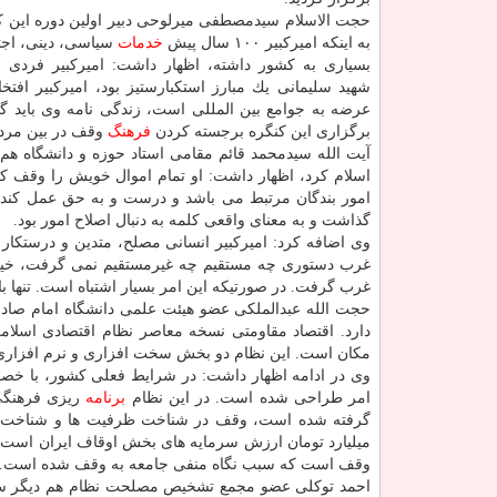
حجت الاسلام سیدمصطفی میرلوحی دبیر اولین دوره این كن
به اینكه امیركبیر ۱۰۰ سال پیش
خدمات
سیاسی، دینی، اجت
بسیاری به كشور داشته، اظهار داشت: امیركبیر فردی مت
شهید سلیمانی یك مبارز استكبارستیز بود، امیركبیر افتخ
عرضه به جوامع بین المللی است، زندگی نامه وی باید گ
برگزاری این كنگره برجسته كردن
فرهنگ
وقف در بین مرد
آیت الله سیدمحمد قائم مقامی استاد حوزه و دانشگاه هم
اسلام كرد، اظهار داشت: او تمام اموال خویش را وقف ك
امور بندگان مرتبط می باشد و درست و به حق عمل كند، 
گذاشت و به معنای واقعی كلمه به دنبال اصلاح امور بود.
وی اضافه كرد: امیركبیر انسانی مصلح، متدین و درستكار ب
غرب دستوری چه مستقیم چه غیرمستقیم نمی گرفت، خیلی ا
غرب گرفت. در صورتیكه این امر بسیار اشتباه است. تنها ب
حجت الله عبدالملكی عضو هیئت علمی دانشگاه امام صادق
دارد. اقتصاد مقاومتی نسخه معاصر نظام اقتصادی اسلامی
مكان است. این نظام دو بخش سخت افزاری و نرم افزاری
وی در ادامه اظهار داشت: در شرایط فعلی كشور، با خصوم
امر طراحی شده است. در این نظام
برنامه
ریزی فرهنگی 
میلیارد تومان ارزش سرمایه های بخش اوقاف ایران است. یك
وقف است كه سبب نگاه منفی جامعه به وقف شده است.