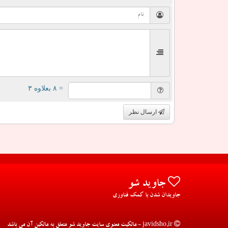
= ۸ بعلاوه ۳
ارسال نظر
جاوید شو
جاویدان شدن با کمک فناوری
javidsho.ir - مالکیت معنوی سایت جاوید شو متعلق به مالکین آن می باشد