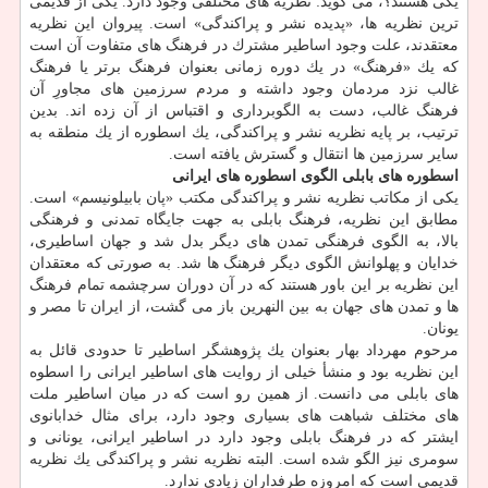
یكی هستند؟، می گوید: نظریه های مختلفی وجود دارد. یكی از قدیمی
ترین نظریه ها، «پدیده نشر و پراكندگی» است. پیروان این نظریه
معتقدند، علت وجود اساطیر مشترك در فرهنگ های متفاوت آن است
كه یك «فرهنگ» در یك دوره زمانی بعنوان فرهنگ برتر یا فرهنگ
غالب نزد مردمان وجود داشته و مردم سرزمین های مجاورِ آن
فرهنگ غالب، دست به الگوبرداری و اقتباس از آن زده اند. بدین
ترتیب، بر پایه نظریه نشر و پراكندگی، یك اسطوره از یك منطقه به
سایر سرزمین ها انتقال و گسترش یافته است.
اسطوره های بابلی الگوی اسطوره های ایرانی
یكی از مكاتب نظریه نشر و پراكندگی مكتب «پان بابیلونیسم» است.
مطابق این نظریه، فرهنگ بابلی به جهت جایگاه تمدنی و فرهنگی
بالا، به الگوی فرهنگی تمدن های دیگر بدل شد و جهان اساطیری،
خدایان و پهلوانش الگوی دیگر فرهنگ ها شد. به صورتی كه معتقدان
این نظریه بر این باور هستند كه در آن دوران سرچشمه تمام فرهنگ
ها و تمدن های جهان به بین النهرین باز می گشت، از ایران تا مصر و
یونان.
مرحوم مهرداد بهار بعنوان یك پژوهشگر اساطیر تا حدودی قائل به
این نظریه بود و منشأ خیلی از روایت های اساطیر ایرانی را اسطوه
های بابلی می دانست. از همین رو است كه در میان اساطیر ملت
های مختلف شباهت های بسیاری وجود دارد، برای مثال خدابانوی
ایشتر كه در فرهنگ بابلی وجود دارد در اساطیر ایرانی، یونانی و
سومری نیز الگو شده است. البته نظریه نشر و پراكندگی یك نظریه
قدیمی است كه امروزه طرفداران زیادی ندارد.