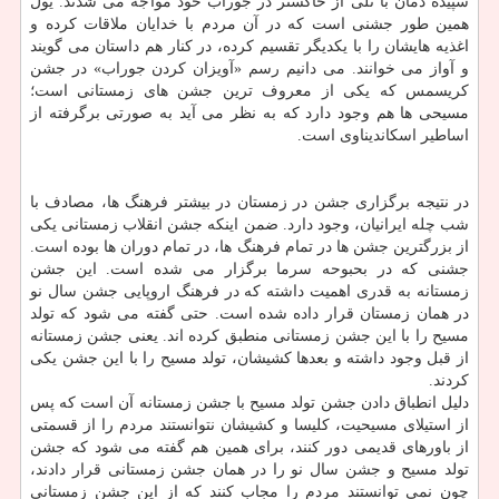
سپیده دمان با تلی از خاكستر در جوراب خود مواجه می شدند. یول
همین طور جشنی است كه در آن مردم با خدایان ملاقات كرده و
اغذیه هایشان را با یكدیگر تقسیم كرده، در كنار هم داستان می گویند
و آواز می خوانند. می دانیم رسم «آویزان كردن جوراب» در جشن
كریسمس كه یكی از معروف ترین جشن های زمستانی است؛
مسیحی ها هم وجود دارد كه به نظر می آید به صورتی برگرفته از
اساطیر اسكاندیناوی است.
در نتیجه برگزاری جشن در زمستان در بیشتر فرهنگ ها، مصادف با
شب چله ایرانیان، وجود دارد. ضمن اینكه جشن انقلاب زمستانی یكی
از بزرگترین جشن ها در تمام فرهنگ ها، در تمام دوران ها بوده است.
جشنی كه در بحبوحه سرما برگزار می شده است. این جشن
زمستانه به قدری اهمیت داشته كه در فرهنگ اروپایی جشن سال نو
در همان زمستان قرار داده شده است. حتی گفته می شود كه تولد
مسیح را با این جشن زمستانی منطبق كرده اند. یعنی جشن زمستانه
از قبل وجود داشته و بعدها كشیشان، تولد مسیح را با این جشن یكی
كردند.
دلیل انطباق دادن جشن تولد مسیح با جشن زمستانه آن است كه پس
از استیلای مسیحیت، كلیسا و كشیشان نتوانستند مردم را از قسمتی
از باورهای قدیمی دور كنند، برای همین هم گفته می شود كه جشن
تولد مسیح و جشن سال نو را در همان جشن زمستانی قرار دادند،
چون نمی توانستند مردم را مجاب كنند كه از این جشن زمستانی