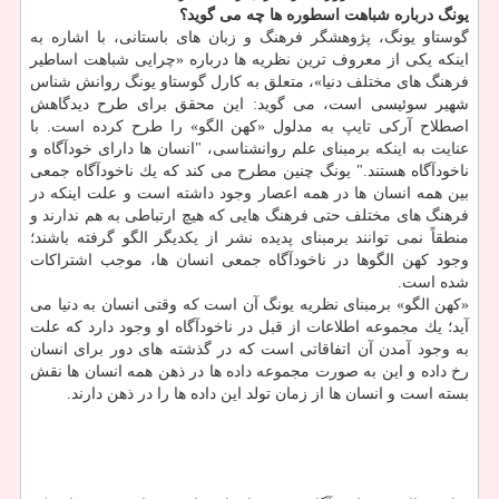
یونگ درباره شباهت اسطوره ها چه می گوید؟
گوستاو یونگ، پژوهشگر فرهنگ و زبان های باستانی، با اشاره به
اینكه یكی از معروف ترین نظریه ها درباره «چرایی شباهت اساطیر
فرهنگ های مختلف دنیا»، متعلق به كارل گوستاو یونگ روانش شناس
شهیر سوئیسی است، می گوید: این محقق برای طرح دیدگاهش
اصطلاح آركی تایپ به مدلول «كهن الگو» را طرح كرده است. با
عنایت به اینكه برمبنای علم روانشناسی، "انسان ها دارای خودآگاه و
ناخودآگاه هستند." یونگ چنین مطرح می كند كه یك ناخودآگاه جمعی
بین همه انسان ها در همه اعصار وجود داشته است و علت اینكه در
فرهنگ های مختلف حتی فرهنگ هایی كه هیچ ارتباطی به هم ندارند و
منطقاً نمی توانند برمبنای پدیده نشر از یكدیگر الگو گرفته باشند؛
وجود كهن الگوها در ناخودآگاه جمعی انسان ها، موجب اشتراكات
شده است.
«كهن الگو» برمبنای نظریه یونگ آن است كه وقتی انسان به دنیا می
آید؛ یك مجموعه اطلاعات از قبل در ناخودآگاه او وجود دارد كه علت
به وجود آمدن آن اتفاقاتی است كه در گذشته های دور برای انسان
رخ داده و این به صورت مجموعه داده ها در ذهن همه انسان ها نقش
بسته است و انسان ها از زمان تولد این داده ها را در ذهن دارند.