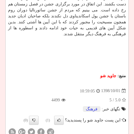
دست بكشند. این اتفاق در مورد برگزاری جشن در فصل زمستان هم
رخ داده است. می بینیم كه مردم از جشن ساتورنالیا دوران روم
باستان یا جشن یول اسكاندیناوی دل نكندند بلكه صاحبان ادیان جدید
همچون مسیحیت را مجبور كردند كه با این آیین ها آشتی كنند. بدین
شكل آیین های قدیمی به حیات خود ادامه دادند و اسطوره ها از
فرهنگی به فرهنگ دیگر منتقل شدند.
منبع:
جاوید شو
1398/10/01
10:59:05
4499
/ 5
5.0
تگهای خبر:
فرهنگ
این پست جاوید شو را پسندیدید؟
(0)
(1)