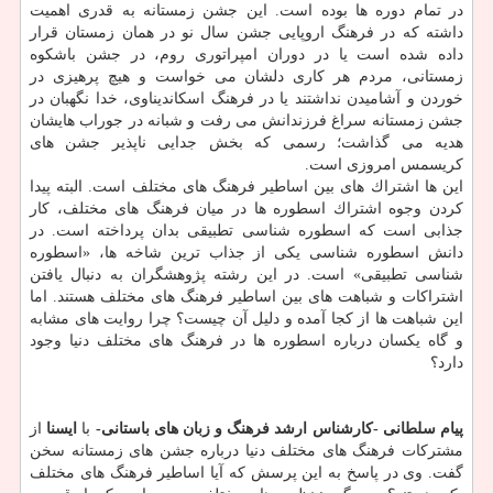
در تمام دوره ها بوده است. این جشن زمستانه به قدری اهمیت
داشته كه در فرهنگ اروپایی جشن سال نو در همان زمستان قرار
داده شده است یا در دوران امپراتوری روم، در جشن باشكوه
زمستانی، مردم هر كاری دلشان می خواست و هیچ پرهیزی در
خوردن و آشامیدن نداشتند یا در فرهنگ اسكاندیناوی، خدا نگهبان در
جشن زمستانه سراغ فرزندانش می رفت و شبانه در جوراب هایشان
هدیه می گذاشت؛ رسمی كه بخش جدایی ناپذیر جشن های
كریسمس امروزی است.
این ها اشتراك های بین اساطیر فرهنگ های مختلف است. البته پیدا
كردن وجوه اشتراك اسطوره ها در میان فرهنگ های مختلف، كار
جذابی است كه اسطوره شناسی تطبیقی بدان پرداخته است. در
دانش اسطوره شناسی یكی از جذاب ترین شاخه ها، «اسطوره
شناسی تطبیقی» است. در این رشته پژوهشگران به دنبال یافتن
اشتراكات و شباهت های بین اساطیر فرهنگ های مختلف هستند. اما
این شباهت ها از كجا آمده و دلیل آن چیست؟ چرا روایت های مشابه
و گاه یكسان درباره اسطوره ها در فرهنگ های مختلف دنیا وجود
دارد؟
پیام سلطانی -كارشناس ارشد فرهنگ و زبان های باستانی-
با
ایسنا
از
مشتركات فرهنگ های مختلف دنیا درباره جشن های زمستانه سخن
گفت. وی در پاسخ به این پرسش كه آیا اساطیر فرهنگ های مختلف