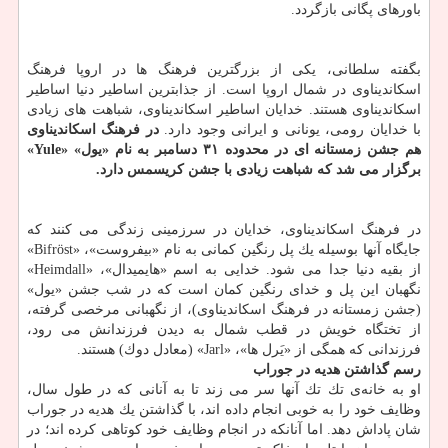
باورهای پگانی بازگردد.
بگفته سلطانی، یكی از بزرگترین فرهنگ ها در اروپا فرهنگ
اسكاندیناوی در شمال اروپا است. از جذابترین اساطیر دنیا اساطیر
اسكاندیناوی هستند. خدایان اساطیر اسكاندیناوی، شباهت های زیادی
با خدایان رومی، یونانی و ایرانی وجود دارد.
در فرهنگ اسكاندیناوی
هم جشن زمستانه ای در محدوده ۳۱ دسامبر به نام «یول» «Yule»
برگزار می شد كه شباهت زیادی با جشن كریسمس دارد.
در فرهنگ اسكاندیناوی، خدایان در سرزمینی زندگی می كنند كه
جایگاه آنها بوسیله یك پل رنگین كمانی به نام «بیفروست»، «Bifröst»
از بقیه دنیا جدا می شود. خدایی به اسم «هایمیدال»، «Heimdall»
نگهبان این پل و خدای رنگین كمان است كه در شب جشن «یول»
(جشن زمستانه در فرهنگ اسكاندیناوی)، از نگهبانی مرخصی گرفته،
از تختگاه خویش در قطب شمال به دیدن فرزندانش می رود،
فرزندانی كه همگی از «یَرل ها»، «Jarl» (معادل دوك) هستند.
رسم گذاشتن هدیه در جوراب
او به خانه‌ی تك تك آنها سر می زند تا به آنانی كه در طول سال،
وظایف خود را به خوبی انجام داده اند، با گذاشتن یك هدیه در جوراب
شان پاداش دهد. اما آنانكه در انجام وظایف خود كوتاهی كرده اند؛ در