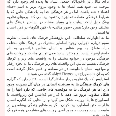
برای مثال، در ناخودآگاه جمعی انسان ها پدیده ای وجود دارد كه
موجب می شود همه انسان ها به وجود نیروی برتر به اسم «خدا»
اعتقاد داشته باشند، اما در هر فرهنگی خدا به یك شكل خاص كه با
شرایط فرهنگی منطقه تطابق دارد؛ نمود پیدا می كند. برمبنای نظریه
یونگ دلیل اینكه روایت های بسیار مشابه در اساطیر فرهنگ های
مختلف وجود دارد؛ همین «صور مثالی» یا «كهن الگوها» در ذهن انسان
ها است.
بنا به اظهارات سلطانی، این پژوهشگر فرهنگ های باستان، نظریه
سوم درباره «چرایی وجود اساطیر مشترك در فرهنگ های مختلف
دنیا» متعلق به بوم شناس و انسان شناس فرانسوی به نام
«استراوس» است. او معتقد است: «می توانیم مباحث و روایت های
فرهنگی موجود در جوامع مختلف را به واقعیت های ریز و كوچك
فرهنگی تقسیم نماییم. این واقعیت های ریز فرهنگی بنا به نحوه رفتار
و مواجهه انسان با طبیعت در هر منطقه و اقلیم شكل گرفته است
كه به آن «اسطوراج» یا «MythTheme» گفته می شود.»
استراوس كه یك نظریه پرداز ساختارگرا است، اعتقاد دارد كه
گزاره
های كوچك فرهنگی بنا به سرشت انسانی در میان كل بشریت وجود
دارد اما هر فرهنگی بنا به موقعیت های خاصی كه دارد اینها را به
شكل متفاوتی بروز می دهد.
با كنار هم گذاشتن این ریزواقعیت یا
اسطوراج ها یك روایت شكل می گیرد و از آنجایی كه انگیزه انسان
ها از ساختن اساطیر، پیدا كردن الگو به منظور زندگی پیشامدرن در
طبیعت است موجب به وجود آمدن روایت های مشابه در همه فرهنگ
ها می شود.