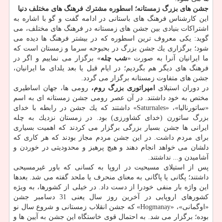
جشن های بزرگ زمستانه؛ اسطوره مشترك فرهنگ های مختلف دنیا
این كارشناس فرهنگ های باستانی در ادامه گفت و گو با اشاره به
اشتراكات بنیادی بین جشن های زمستانه در فرهنگ های مختلف، می
گوید: یكی معروف ترین اسطوره كه در بیشتر فرهنگ ها دیده می
شود؛ برگزاری یك جشن بزرگ در بحبوحه سرما و زمستان است كه
ما ایرانیان آنرا به صورت «
شب چله
» برگزار می نماییم و اگر در
فرهنگ های دیگر هم بگردیم؛ در ایام قبل یا بعد یلدای ما ایرانیان،
جشن های متفاوت زمستانه برگزار می گردد.
در دوران استیلای
امپراتوری بزرگ روم،
رومی ها، جهان اساطیری
مختص به خود داشتند. در آن عصر رومی جشن زمستانه ای به اسم
«ساتورنالیا»، «Saturnales» داشتند كه یك جشن در رابطه با خدای
بزرگ ساتورن (خدای كشاورزی) بود. در زمستان نزدیك به چله
ایرانی ها جشن بسیار بزرگی برگزار می كردند كه اهمیت بسیاری
برای مردم داشت. در این جشن مردم مجاز بودند كه هر كاری كه
دلشان می خواهد انجام دهند و هیچ پرهیز و محدودیتی در خوردن و
آشامیدن و... نداشتند.
پس از استیلای مسیحیت در اروپا به كسانی كه باور غیرمسیحی
داشتند؛ پگانی یا پاگانی به معنای منحرف یا ملحد گفته می شد. بعدها
این واژه بار منفی خودرا از دست داد. در خیلی از كشورها، به ویژه
كشورهای اروپایی در آخرین روز سال یعنی 31 دسامبر جشن
«اوگمانی»، «Hogmanay» كه جشن انقلاب زمستانی و شروع سال نو
بوده؛ برگزار می شد. به احتمال قوی خاستگاه این جشن به آیین ها و