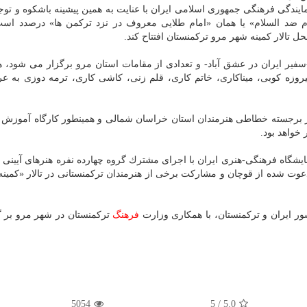
ایندگی فرهنگی جمهوری اسلامی ایران با عنایت به همین پیشینه باشكوه و توج
 ضد السلام» یا همان «امام طلایی معروف در نزد تركمن ها» درصدد است
فیر ایران در عشق آباد- و تعدادی از مقامات استان مرو برگزار می شود، ه
زه كوبی، میناكاری، خاتم كاری، قلم زنی، كاشی كاری، ترمه دوزی به عر
ار برجسته خطاطی هنرمندان استان خراسان شمالی و همینطور كارگاه آموز
خواهد بود.
یشگاه فرهنگی-هنری ایران با اجرای مشترك گروه چهارده نفره هنرهای آیینی «
ت شده از قوچان و مشاركت برخی از هنرمندان تركمنستانی در تالار «كمینه»
ور ایران و تركمنستان، با همكاری وزارت
فرهنگ
تركمنستان در شهر مرو بر 
5054
/ 5
5.0