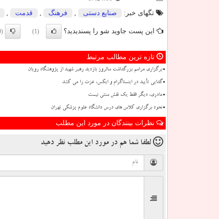
تگهای خبر:
صنایع دستی
,
فرهنگ
,
قدمت
,
این پست جاوید شو را پسندیدید؟
(0)
(1)
تازه ترین مطالب مرتبط
برگزاری مراسم بزرگداشت سالروز بازدید رهبر شهید از پژوهشگاه رویان
گدایی تأیید در اینستاگرام و ایکس، عزت را می کشد
مادری، دیگر فقط یک نقش سنتی نیست
نحوه برگزاری کلاس های درس دانشگاه علوم پزشکی تهران
نظرات بینندگان در مورد این مطلب
لطفا شما هم
در مورد این مطلب
نظر دهید