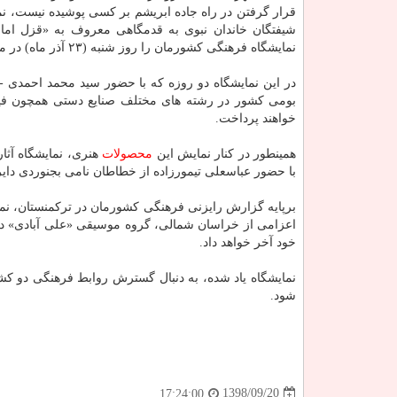
قرار گرفتن در راه جاده ابریشم بر كسی پوشیده نیست، نم
شیفتگان خاندان نبوی به قدمگاهی معروف به «قزل امام
نمایشگاه فرهنگی كشورمان را روز شنبه (۲۳ آذر ماه) در محل تالار كمینه شهر مرو تركمنستان افتتاح كند.
در این نمایشگاه دو روزه كه با حضور سید محمد احمدی -س
بومی كشور در رشته های مختلف صنایع دستی همچون فیرو
خواهند پرداخت.
همینطور در كنار نمایش این
محصولات
هنری، نمایشگاه آث
با حضور عباسعلی تیمورزاده از خطاطان نامی بجنوردی دایر 
برپایه گزارش رایزنی فرهنگی كشورمان در تركمنستان، نما
اعزامی از خراسان شمالی، گروه موسیقی «علی آبادی» دعو
خود آخر خواهد داد.
نمایشگاه یاد شده، به دنبال گسترش روابط فرهنگی دو كش
شود.
1398/09/20
17:24:00