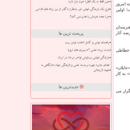
چین فقط به یک قطره خون نیاز دارد
ه امروز
؛ اولین
اوج یک بارندگی شهابی غیر منتظره با گذر از بین زباله های فضایی
چرا معده خودش را هضم نمی کند؟
نرمندان
ضه آثار
پربحث ترین ها
راهنمای نهایی و کامل انتخاب اولین پیپ
ش خطاطی
پشت پرده علمی آتشسوزی های اروپا
بارندگی شهابی برساوشی اواخر مرداد در ایران
اهدای جایزه چهره برجسته علمی و فرهنگی جهاد دانشگاهی به
جایلان»
شهید لاریجانی
 به كار
جدیدترین ها
گزار می