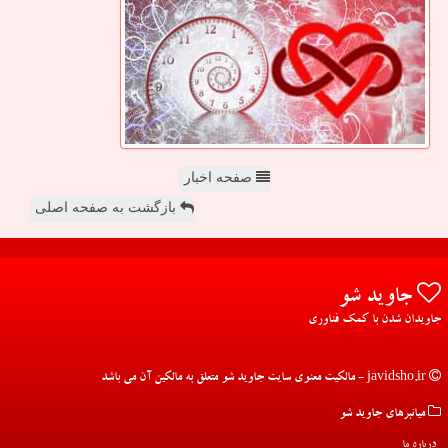
صفحه اخبار
بازگشت به صفحه اصلی
جاوید شو
جاویدان شدن با کمک فناوری
javidsho.ir - مالکیت معنوی سایت جاوید شو متعلق به مالکین آن می باشد
میانبرهای جاوید شو
درباره ما