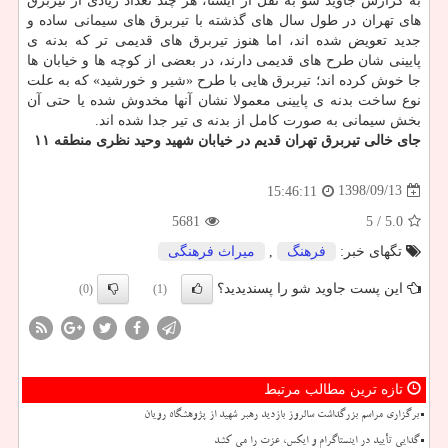
به گزارش جاوید شو به نقل از ایسنا، هر چند تعداد زیادی از تیربرق
های تهران در طول سال های گذشته با تیربرق های سیمانی ساده و
جدید تعویض شده اند، اما هنوز تیربرق های قدیمی تر كه بدنه ی
پایینی شان طرح های قدیمی دارند، در بعضی از كوچه ها و خیابان ها
جا خوش كرده اند؛ تیربرق هایی با طرح «شیر و خورشید» كه به علت
نوع ساخت بدنه ی پایینی معمولا نشان آنها مخدوش شده یا حتی آن
بخش سیمانی به صورت كامل از بدنه ی تیر جدا شده اند.
جای خالی تیربرق تهران قدیم در خیابان شهید وحید نظری منطقه ۱۱
1398/09/13
15:46:11
5681
/ 5
5.0
تگهای خبر:
فرهنگ
,
میراث فرهنگی
این پست جاوید شو را پسندیدید؟
(0)
(1)
تازه ترین مطالب مرتبط
برگزاری مراسم بزرگداشت سالروز بازدید رهبر شهید از پژوهشگاه رویان
گدایی تأیید در اینستاگرام و ایکس، عزت را می کشد