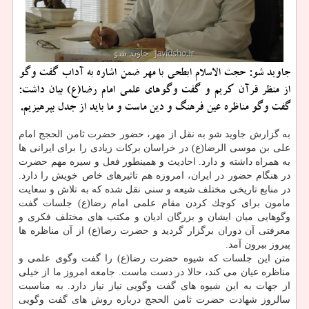
جاوید شو: حجت الاسلام ابطحی با مهر ضمن اشاره به آداب گفت وگو
از منظر قرآن كریم و گفت وگوهای علمی امام رضا(ع) بیان داشت:
گفت وگو مناظره عین فرهنگ و دین ماست و ما باید از جدل بپرهیزیم.
به گزارش جاوید شو به نقل از مهر، حضور حضرت ثامن الحجج امام
علی بن موسی الرضا(ع) در خراسان بركات زیادی را برای ایرانی ها
به همراه داشته و دارد. احادیث و همینطور فعل و سیره مهم حضرت
در هنگام حضور در ایران، امروزه هم تاثیرهای خاص خویش را دارد.
در منابع تاریخی مختلف شیعه و سنی نقل شده كه به تلاش و سعایت
مامون برای كوچك كردن مقام علمی امام رضا(ع) جلسات گفت
وگوهایی میان ایشان و بزرگان ادیان و مكتب های مختلف فكری و
معرفتی آن دوران برگزار گردید و حضرت رضا(ع) از آن مناظره ها
پیروز بیرون آمد.
متن این جلسات كه شیوه حضرت رضا(ع) را گفت وگوی علمی و
مناظره عیان می كند، حالا در دست ماست. جامعه امروز ما از خیلی
از جهات به این شیوه های گفت وگویی نیاز نیاز دارد. به مناسبت
سالروز شهادت حضرت ثامن الحجج درباره روش های گفت وگویی