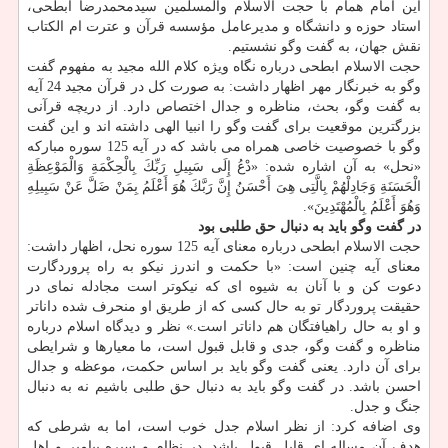
این امام همام با حجت الاسلام والمسلمین سیدمحمدرضا ابطحی،
استاد حوزه و دانشگاه و مدیرعامل مؤسسه قرآن و عترت ام الكتاب
نقش جهان، به گفت وگو نشستیم.
حجت الاسلام ابطحی درباره نگاه ویژه كلام الله مجید به مفهوم گفت
وگو به خبرنگار مهر اظهار داشت: به صورت كل در قرآن مجید 24 آیه
به گفت وگو، بحث، مناظره و جدال اختصاص دارد. از دریچه قرآنی
بزرگترین موقعیت برای گفت وگو را انبیا الهی داشته اند و این گفت
وگو با خصوصیت خاصی همراه می باشد كه در آیه 125 سوره مباركه
«نحل» به آن اشاره شده: «دْعُ إِلَی سَبِیلِ رَبِّكَ بِالْحِكْمَةِ وَالْمَوْعِظَةِ
الْحَسَنَةِ وَجَادِلْهُمْ بِالَّتِی هِیَ أَحْسَنُ إِنَّ رَبَّكَ هُوَ أَعْلَمُ بِمَنْ ضَلَّ عَنْ سَبِیلِهِ
وَهُوَ أَعْلَمُ بِالْمُهْتَدِینَ».
در گفت وگو باید به دنبال حق طلبی بود
حجت الاسلام ابطحی درباره معنای آیه 125 سوره نحل، اظهار داشت:
معنای آیه چنین است: «با حكمت و اندرز نیكو به راه پروردگارت
دعوت كن و با آنان به شیوه‏ ای كه نیكوتر است مجادله نمای در
حقیقت پروردگار تو به حال كسی كه از طریق او منحرف شده داناتر
و او به حال راه‏یافتگان هم داناتر است.» نظر و دیدگاه اسلام درباره
مناظره و گفت وگو، جدی و قابل قبول است، ما معیارها و شرایطی
برای آن دارد. یعنی گفت وگو باید بر اساس حكمت، موعظه و جدال
احسن باشد. در گفت وگو باید به دنبال حق طلبی باشیم نه به دنبال
جنگ و جدل.
وی اضافه كرد: از نظر اسلام جدل خوب است، اما به شرطی كه
هدف آن مساله ای قابل قبول باشد. در نظام و سیره پیامبر و اهل