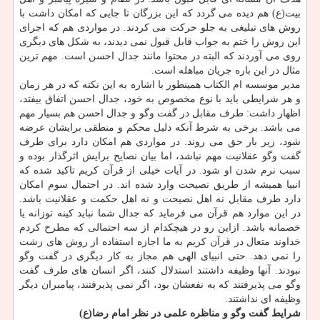
بیت(ع) هم دیده می گردد كه این بزرگان تا جایی كه امكان داشت با
روش های تبلیغی به جلو حركت می كردند. در مواردی هم كه اجرای
این روش را ختم به جواب قابل قبول نمی دیدند، به شكل های دیگری
روی می آوردند كه البته در محتوا مانند جدال احسن است. مهم ترین
مثال در این باره جریان مباهله است.
مدیر موسسه ام الكتاب همینطور با اشاره به این نكته كه در هر زمان
و هر شرایطی باید با نوع مخصوص به خود، جدال احسن اتفاق بیفتد،
اظهار داشت: طرف مقابل در گفت وگو و جدال احسن هم بسیار مهم
می باشد. برخی به شرط آنكه دلیل محكم و منطقی برایشان عرضه
شود، زیر بار حق می روند. در مواردی هم امكان دارد برای طرف
گفت وگو عقلانیت مهم نباشد، اما بیان نصایح برایش اثرگذار بوده و
سبب نرم شدن او شود. در آیات خیلی از قرآن كریم تاكید شده كه
انبیا همیشه از طریق نصیحت وارد شده اند. در احتمال سوم امكان
دارد طرف مقابل نه اهل نصیحت و نه اهل حكمت و عقلانیت باشد.
در این موارد هم قرآن می فرماید كه جدال شما نباید كینه توزانه یا
خصمانه باشد. ازاین رو در هیچكدام از سه احتمالی كه مطرح كردم
خداوند متعال در قرآن كریم به ما اجازه استفاده از روش های زشت
را نمی دهد. حتی انبیای الهی هم مجاز به كار دیگری در گفت وگو
نبودند. آنها وظیفه داشتند استدلال كنند، اگر انسان های طرف گفت
وگو می پذیرفتند كه به نفعشان بود، اگر نمی پذیرفتند، پیامبران دیگر
وظیفه ای نداشتند.
شرایط گفت وگو و مناظره علمی در نظر امام رضا(ع)