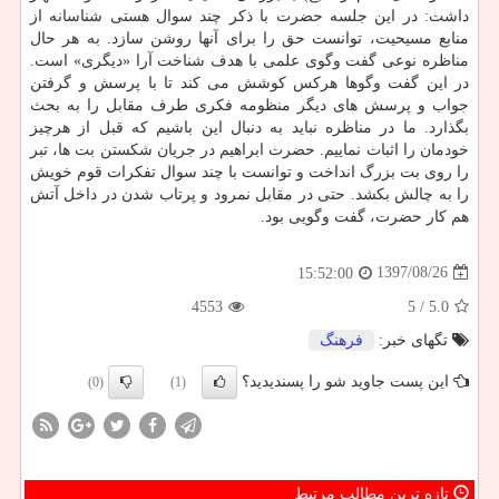
داشت: در این جلسه حضرت با ذكر چند سوال هستی شناسانه از
منابع مسیحیت، توانست حق را برای آنها روشن سازد. به هر حال
مناظره نوعی گفت وگوی علمی با هدف شناخت آرا «دیگری» است.
در این گفت وگوها هركس كوشش می كند تا با پرسش و گرفتن
جواب و پرسش های دیگر منظومه فكری طرف مقابل را به بحث
بگذارد. ما در مناظره نباید به دنبال این باشیم كه قبل از هرچیز
خودمان را اثبات نماییم. حضرت ابراهیم در جریان شكستن بت ها، تبر
را روی بت بزرگ انداخت و توانست با چند سوال تفكرات قوم خویش
را به چالش بكشد. حتی در مقابل نمرود و پرتاب شدن در داخل آتش
هم كار حضرت، گفت وگویی بود.
1397/08/26
15:52:00
4553
/ 5
5.0
تگهای خبر:
فرهنگ
این پست جاوید شو را پسندیدید؟
(0)
(1)
تازه ترین مطالب مرتبط