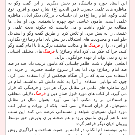
این استاد حوزه و دانشگاه در بخش دیگری از این گفت وگو به
مناظره های علمی حضرت ثامن الحجج (ع) اشاره نمود و افزود: نوع
گفت وگوی امام رضا (ع) در آن جلسات با بزرگان دیگر ادیان، مناظره
علمی است. مامون عباسی خود چهره دانشمندی بود. او سال ها
مطالعه در علوم داشت و می دانست كه چگونه بحث علمی و
عقیدتی را به پیش ببرد. او تلاش كرد از طریق گفت وگو و استدلال
جلو آمده و محدودیت های استدلالی در پیش پای امام رضا (ع) بگذارد.
او افرادی را از
فرهنگ
ها و مكاتب مختلف برگزید تا با امام گفت وگو
كنند، جرا كه فكر می كرد امام رضا(ع) با
فرهنگ
های مختلف آشنایی
ندارد و نمی تواند از عهده جوابگویی برآید.
ابطحی اظهار داشت: ظاهر جلساتی كه مامون ترتیب داد، صد در صد
ضد امام رضا(ع) بود، اما بعد از شروع جلسه حضرت از حربه ای
استفاده می نماید كه در آن هنگام هیچكس از آن استفاده نمی كرد،
چون كه توانایی استفاده از آنرا به علت دانش كم نداشتند. امام در
این مناظره های علمی در مقابل بزرگ هر دین و فرهنگی كه قرار
می گیرد، از كتاب های مورد قبول همان دین و
فرهنگ
دلایلی منطقی
و استدلالی بر رد مكتب آنها می آورد. بعنوان مثال در مقابل
مسیحیان، از قرآن استدلال نمی كنند، بلكه از تورات و سایر كتب
مورد قبول مسیحیان شواهد و مستنداتی عرضه می كنند. این سبب
شد تا هم آبروی مامون برود و هم صحنه برای پذیرش حق توسط
پیروان ادیان دیگر فراهم گردد.
مدیر موسسه ام الكتاب در ادامه بر اهمیت شناخت و فراگیری روش