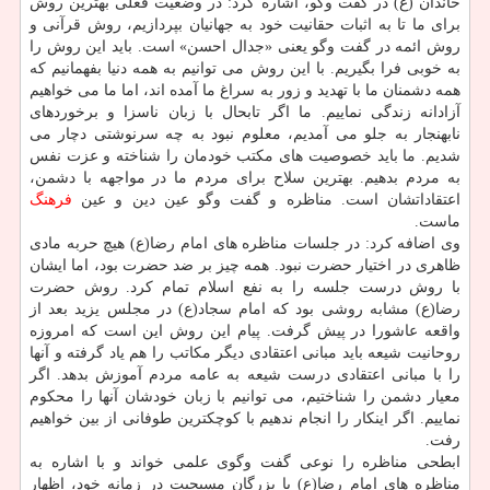
خاندان (ع) در گفت وگو، اشاره كرد: در وضعیت فعلی بهترین روش
برای ما تا به اثبات حقانیت خود به جهانیان بپردازیم، روش قرآنی و
روش ائمه در گفت وگو یعنی «جدال احسن» است. باید این روش را
به خوبی فرا بگیریم. با این روش می توانیم به همه دنیا بفهمانیم كه
همه دشمنان ما با تهدید و زور به سراغ ما آمده اند، اما ما می خواهیم
آزادانه زندگی نماییم. ما اگر تابحال با زبان ناسزا و برخوردهای
نابهنجار به جلو می آمدیم، معلوم نبود به چه سرنوشتی دچار می
شدیم. ما باید خصوصیت های مكتب خودمان را شناخته و عزت نفس
به مردم بدهیم. بهترین سلاح برای مردم ما در مواجهه با دشمن،
اعتقاداتشان است. مناظره و گفت وگو عین دین و عین
فرهنگ
ماست.
وی اضافه كرد: در جلسات مناظره های امام رضا(ع) هیچ حربه مادی
ظاهری در اختیار حضرت نبود. همه چیز بر ضد حضرت بود، اما ایشان
با روش درست جلسه را به نفع اسلام تمام كرد. روش حضرت
رضا(ع) مشابه روشی بود كه امام سجاد(ع) در مجلس یزید بعد از
واقعه عاشورا در پیش گرفت. پیام این روش این است كه امروزه
روحانیت شیعه باید مبانی اعتقادی دیگر مكاتب را هم یاد گرفته و آنها
را با مبانی اعتقادی درست شیعه به عامه مردم آموزش بدهد. اگر
معیار دشمن را شناختیم، می توانیم با زبان خودشان آنها را محكوم
نماییم. اگر اینكار را انجام ندهیم با كوچكترین طوفانی از بین خواهیم
رفت.
ابطحی مناظره را نوعی گفت وگوی علمی خواند و با اشاره به
مناظره های امام رضا(ع) با بزرگان مسیحیت در زمانه خود، اظهار