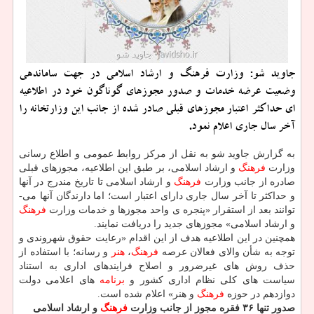
جاوید شو: وزارت فرهنگ و ارشاد اسلامی در جهت ساماندهی
وضعیت عرضه خدمات و صدور مجوزهای گوناگون خود در اطلاعیه
ای حداكثر اعتبار مجوزهای قبلی صادر شده از جانب این وزارتخانه را
آخر سال جاری اعلام نمود.
به گزارش جاوید شو به نقل از مركز روابط عمومی و اطلاع رسانی
وزارت
فرهنگ
و ارشاد اسلامی، بر طبق این اطلاعیه، مجوزهای قبلی
صادره از جانب وزارت
فرهنگ
و ارشاد اسلامی تا تاریخ مندرج در آنها
و حداكثر تا آخر سال جاری دارای اعتبار است؛ اما دارندگان آنها می­
توانند بعد از استقرار «پنجره­ ی واحد مجوزها و خدمات وزارت
فرهنگ
و ارشاد اسلامی» مجوزهای جدید را دریافت نمایند.
همچنین در این اطلاعیه هدف از این اقدام «رعایت حقوق شهروندی و
توجه به شأن والای فعالان عرصه­
فرهنگ
،
هنر
و رسانه؛ با استفاده از
حذف روش­ های غیرضرور و اصلاح فرایندهای اداری به استناد
سیاست­ های كلی نظام اداری كشور و
برنامه
های اعلامی دولت
دوازدهم در حوزه­
فرهنگ
و هنر» اعلام شده است.
صدور تنها ۳۶ فقره مجوز از جانب وزارت
فرهنگ
و ارشاد اسلامی