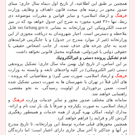
همچنین بر طبق این اطلاعیه، از تاریخ اول دی­ماه سال جاری؛ مبنای
صدور مجوز در زمینه­ های مبحث قانون «اهداف و وظایف وزارت
فرهنگ
و ارشاد اسلامی» و سایر قوانین و مقررات موضوعه ذی
ربط، تنها «۳۶ فقره مجوز» به شرح این جدول خواهد بود كه در میز
خدمت الكترونیكی این وزارتخانه به نشانی sso.farhang.gov.ir قابل
ملاحظه و دسترس است. اجبار شهروندان به دریافت مجوزی از این
وزارتخانه (غیر از موارد مندرج در جدول) و یا جایگزینی فرایندهای
جدید به­ جای چرخه ­های حذف­ شده، از جانب اشخاص حقیقی یا
حقوقی دولتی یا غیردولتی، هیچگونه محمل قانونی نخواهد داشت.
عدم تشكیل پرونده دستی و غیرالكترونیك
بر این اساس، از تاریخ اول بهمن­ ماه سال جاری؛ تشكیل پرونده­ی
دستی (غیر الكترونیكی) در كلیه­ واحدهای تابعه و وابسته به وزارت
فرهنگ
و ارشاد اسلامی، صورت نمی­ گیرد؛ و متقاضیانی كه پرونده ­
های آنان قبلاً در تهران یا شهرستان­ ها به­ صورت دستی تشكیل شده
است، ضمن برخورداری از اولویت رسیدگی، به نحو مقتضی،
راهنمایی خواهند شد.
سامانه ­های مختلف صدور مجوز و سایر خدمات وزارت
فرهنگ
و
ارشاد اسلامی، به­ صورت یكپارچه و صرفاً با یك بار ثبت نام و ارائه­
مدارك اولیه، امكان بهره گیری از همه­ خدمات و همینطور رهگیری
گردش كار و فرایند را فراهم خواهند كرد.
همچنین مجوزهای قبلی صادره توسط این وزارتخانه، تا تاریخ مندرج
در آنها و حداكثر تا آخر سال جاری دارای اعتبار است؛ اما دارندگان