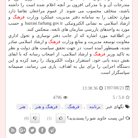
مندرجات آن و یا مدركی افزون بر آنچه اعلام شده است را داشته
باشند، متخلف محسوب می­ شوند. از عموم مراجعان تقاضا دارد
موارد تخلف را به سامانه­ دفتر مدیریت عملكرد وزارت
فرهنگ
و
ارشاد اسلامی به نشانی الكترونیكی bazrasi.farhang.gov.ir و حسب
مورد به واحدهای بازرسی سازمان­ های تابعه، منعكس كنند.
در اطلاعیه مورد اشاره كه از جانب دفتر نوسازی و تحول اداریِ
معاونت توسعه مدیریت و منابعِ وزارت
فرهنگ
و ارشاد اسلامی صادر
شده، همینطور آمده است: در جهت تحقق سیاست­ های دولت و نظر
به تاكید وزیر
فرهنگ
و ارشاد اسلامی، از اصحاب رسانه كه با ایفای
نقش دیده ­بانی خود، استقرار دولت الكترونیك را رصد كرده و این
دستگاه اجرایی را برای نیل به اهداف، یاری می رسانند، صمیمانه
سپاسگزار است.
1397/08/23
13:38:36
4796
/ 5
5.0
تگهای خبر:
برنامه
,
فرهنگ
,
فرهنگ و هنر
,
هنر
این پست جاوید شو را پسندیدید؟
(0)
(1)