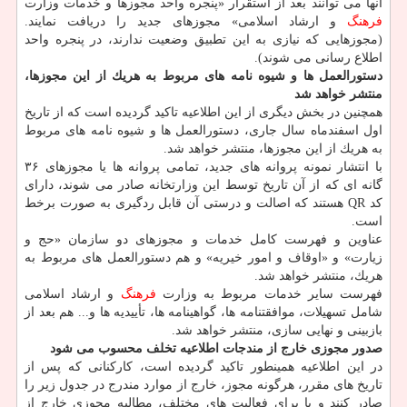
آنها می­ توانند بعد از استقرار «پنجره­ واحد مجوزها و خدمات وزارت
فرهنگ
و ارشاد اسلامی» مجوزهای جدید را دریافت نمایند.
(مجوزهایی كه نیازی به این تطبیق وضعیت ندارند، در پنجره ­واحد
اطلاع رسانی می­ شوند).
دستورالعمل­ ها و شیوه ­نامه­ های مربوط به هریك از این مجوزها،
منتشر خواهد شد
همچنین در بخش دیگری از این اطلاعیه تاكید گردیده است كه از تاریخ
اول اسفندماه سال جاری، دستورالعمل­ ها و شیوه­ نامه­ های مربوط
به هریك از این مجوزها، منتشر خواهد شد.
با انتشار نمونه­ پروانه های جدید، تمامی پروانه­ ها یا مجوزهای ۳۶
گانه­ ای كه از آن تاریخ توسط این وزارتخانه صادر می­ شوند، دارای
كد QR هستند كه اصالت و درستی آن قابل ردگیری به­ صورت برخط
است.
عناوین و فهرست كامل خدمات و مجوزهای دو سازمان «حج و
زیارت» و «اوقاف و امور خیریه» و هم دستورالعمل­ های مربوط به
هریك، منتشر خواهد شد.
فهرست سایر خدمات مربوط به وزارت
فرهنگ
و ارشاد اسلامی
شامل تسهیلات، موافقت­نامه­ ها، گواهی­نامه­ ها، تأییدیه­ ها و... هم بعد از
بازبینی و نهایی­ سازی، منتشر خواهد شد.
صدور مجوزی خارج از مندجات اطلاعیه تخلف محسوب می شود
در این اطلاعیه همینطور تاكید گردیده است، كاركنانی كه پس از
تاریخ­ های مقرر، هرگونه مجوز، خارج از موارد مندرج در جدول زیر را
صادر كنند و یا برای فعالیت های مختلف، مطالبه­ مجوزی خارج از