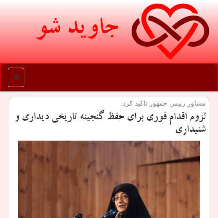
جاوید شو
منو
مشاور رییس جمهور تاكید كرد:
لزوم اقدام فوری برای حفظ گنجینه تاریخی دیداری و
شنیداری