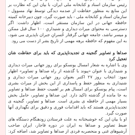
رئیس سازمان اسناد و كتابخانه ملی ایران، با بیان این كه نظارت بر
این منابع به منظور حفاظت از صدمه دیدگی توسط نهاد مسوول -
سازمان اسناد و كتابخانه ملی - باید صورت گیرد، چون دبیرخانه كمیته
حافظه جهانی در این سازمان مستقر است، اظهار داشت: اگر
دسترسی به محتوای میراث دیداری و شنیداریِ ۱۰۰ سال قبل ممكن
و میسر نباشد، جامعه جهانی گرفتار خُسرانِ جبران ناپذیری می شود،
به این مفهوم كه حافظه برهه مهمی از تاریخ بشر از دست می رود.
صداها و تصاویر گنجینه ی تجدیدناپذیری كه باید برای حفاظت شان
تعجیل كرد
وی با اشاره به شعار امسال یونسكو برای روز جهانی میراث دیداری
و شنیداری با عنوان «پیوند با گذشته از راه صداها و تصاویر» اظهار
نمود: انتخاب روز ۲۷ اكتبر بعنوان روز جهانی میراث دیداری و
شنیداری به منظور حفظ و پاسداری از این بخش از میراث بشری
است، پیام یونسكو برای امسال هم بر اهمیت حفظ صداها و تصاویر
به جا مانده از گذشته تاكید دارد. این صداها و تصاویر، حامل بخش
بسیار مهمی از حافظه ی بشری است. صداها و تصاویر، گنجینه ی
تجدیدناپذیری هستند كه باید اقدامات فوری و دقیق برای نگهداری آنها
صورت گیرد.
او با بیان این كه خوشبختانه به علت فرستادن زودهنگام دستگاه های
ضبط تصاویر و صداها به ایران در دوره قاجار، ایران صاحب
آرشیوهای غنی و منحصربه فردی از صداها و تصاویر شد، اضافه كرد: