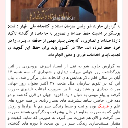
به گزارش جاوید شو رئیس سازمان اسناد و كتابخانه ملی اظهار داشت:
یونسكو بر اهمیت حفظ صداها و تصاویر به جا مانده از گذشته تاكید
دارد؛ صداها و تصاویری كه بخش بسیار مهمی از حافظه ی بشری را در
خود حفظ نموده اند. حالا در كشور باید برای حفظ این گنجینه ی
تجدیدناپذیر اقدامات فوری و دقیق انجام داد.
به گزارش جاوید شو به نقل از ایسنا، اشرف بروجردی در آئین
بزرگداشت روز جهانی میراث دیداری و شنیداری كه سه شنبه ۱۴
آبان در سالن قلم تالار همایش های كتابخانه ملی برگزار شد، با بیان
این كه در تقویم سازمان ملل متحد، ۲۷ اكتبر بعنوان روز جهانی
میراث دیداری و شنیداری، بنا بر ضرورتِ اجتناب ناپذیری صورت
گرفته و پیامِ مهمی به دنبال دارد، افزود: جهان در قرن گذشته و دو
دهه قرنِ حاضر، شاهد پیشرفت های بسیار زیادی در همه حوزه های
علم و
فرهنگ
بوده و ثبت و ضبط زندگی بشر هم با ابزارها و روش
هایی كه به صورت مداوم در حال پیشرفت و دگرگونی هستند صورت
می گرفت و الان هم صورت می گیرد، به صورتی كه شاید، كیفیت و
مقدار مستندسازی زندگی بشر در این مدت، با دوره های گذشته،