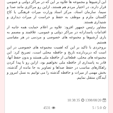
این آرشیوها و مجموعه ها علاوه بر این كه در مراكز دولتی و عمومی
قرار دارند، در اختیار مردم هم هستند، ازاین رو مراكزی مانند صدا و
سیما، سازمان اسناد، مركز اسناد وزارت میراث فرهنگی یا كاخ
گلستان ملزم و موظف به حفظ و حراست از میراث دیداری و
شنیداری هستند.
مشاور رئیس جمهور افزود: علاوه بر اعلام حمایت همه جانبه از
اقدامات پاسدارانه در مراكز دولتی و عمومی، علاقمند و مصمم به
یاری آرشیوها و مجموعه های خصوصی و مردمی در هر مقیاسی
هستیم.
بروجردی با تاكید بر این كه اهمیت مجموعه های خصوصی در این
است كه دربردارنده تاریخ و حافظه محلی است، تصریح كرد: این
مجموعه های محلی، قطعاتی از حافظه ملی هستند و بدون حفظ آنها،
قادر به پاسداری از حافظه ملی نخواهیم بود، ازاین رو با پیدا كردن
راهكارهای مناسب در حفظ صداها و تصاویر به جا مانده از گذشته،
بخش مهمی از میراث و حافظه گذشته را می توانیم به نسل امروز و
آیندگان منتقل نماییم.
1398/08/20
10:38:35
4531
/ 5
5.0