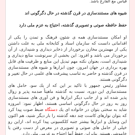
قیاس مع الفارغ باشد.
شیوه های مستنندسازی در قرن گذشته در حال دگرگونی اند
حفظ حافظه صوتی و تصویری گذشته، احتیاج به عزم ملی دارد
او امكان مستندسازی همه ی شئونِ فرهنگ و تمدن را یكی از
اقداماتی دانست كه سازمان اسناد و كتابخانه ملی به علت داشتن
یكی از مهمترین مخازن برخوردار از ذخایر دیداری و شنیداری، از آن
برخوردار می باشد و افزود: این بخشی از سرنوشت منابع دیداری و
شنیداری است، بعنوان نكته مهم تبدیل این منابع و ظرفیت های قابل
بهره برداری در جهان امروز، چون ابزارها و شیوه های مستندسازی
در قرن گذشته و حاضر به تناسب پیشرفت های علمی در حال تغییر و
دگرگونی هستند.
مشاور رئیس جمهور با تاكید بر این كه از یك سو، حامل های
مستندسازی این دوره، نسبت به گذشته ماهیتاً صدمه پذیر و زوال
پذیر شده اند و از جانب دیگر ابزارها و فن آوری های مستندسازی
روز به روز در حال دگرگونی اساسی هستند، اظهار نمود: امروزه
شاید به سختی بتوان در خانواده ای یك
دستگاه
ضبط صوت پیدا كرد
كه بتوان نوارهای كاست چند دهه گذشته را بار دیگر شنید، هم اكنون
این وسایل و ابزارها بیشتر جنبه كلكسیونی پیدا كرده اند، ازاین رو
خیلی از حامل های صوتی و تصویری در معرض از دست رفتن یا
خاموشی هستند. بنابراین حفظ آنها احتیاج به عزمی ملی دارد.