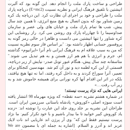
طراحی و ساخت پارك ملت را انجام دهد. این گونه بود كه آلبرت
انیشتین با تلفیق فرهنگ ایرانی و نظریه نسبیت (E=mc2) دریاچه پارك
ملت را طراحی و خود بر اجرای آن نظارت كرد. این دریاچه یك كره
زمین شناور بود كه بدون اتصال به هیچ منبع انرژی، تا همین چند سال
پیش، شب ها تمام پارك ملت و خیابان های ولی عصر و سازمان
صداوسیما را تا چهارراه پارك وی روشن می كرد. راز روشنایی این
كره شناور را تنها انیشتین می دانست و ظاهرا در حالی رمز گونه به
پروفسور حسابی اظهار داشته بود: "بر اساس فاز سوم نظریه نسبیت
كه من به سبب علاقه ام به فرهنگ ایرانی نام آنرا «ایرانیوم» گذاشته
ام، جرم و انرژی با هم هم ارز هستن و به هم تبدیل می شوند."
متاسفانه چند سال پیش، هنگام عبور تونل صدر- نیایش از زیر دریاچه،
قسمتی از این كره لطمه دید و نور آن كم شد. مهندسین كنجكاو برای
تعمیر، آنرا سوراخ كردند و به داخل كره رفتند، اما نه تنها هیچ نیافتند،
بلكه در اثر این اقدام آنها كره نورانی برای همیشه خاموش شد و به
زیر آب رفت....»
ایرانی هایی كه نژاد پرست نیستند!
در شماره هشتم نشریه «سه نقطه» كه ویژه مهرماه 98 انتشار یافته
است سوژه اصلی «كوروش» پادشاه باستانی سرزمین ایران است.
طراحان این نشریه بر جلد روی جلد این عبارت را نوشته اند: «زنده
یاد كوروش كبیر خوابید تا ما بیدار باشیم و با خود تكرار كنیم: ما نژاد
پرست نیستیم فقط این كه" وی آر پرژن اند عاریایی اند نات لایك
عربز اند و آدرز و السلام. [اشاره به جمله ای با مضمون We are