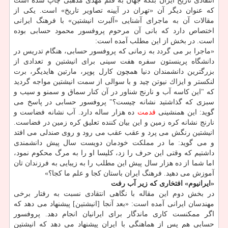
انتقادی تاریخ ایران بلكه جهان به قلم مهدی مذهبی چاپ شده است
كه عنوان دیگر آن «تهران در آیینه تصاویر تاریخ» است. یكی از
مقالات آن به ماجرای آشنایی «آلبرت انیشتین» با فرهنگ ایرانی
اختصاص دارد كه بانی آن مرحوم پروفسور محمود حسابی بوده
است. در بخش از این مطلب آمده است:
«ماجرا بر می گردد به زمانی كه پروفسور حسابی، هنگام تدریس در
دانشگاه پرینستون سفره هفت سینی برای انیشتین و تعدادی از
بزرگترین دانشمندان دنیا همچون كارل پوپر، مارتین هایدیگر، برت
لنكستر و ایزاك نیوتن چید و با سوالی از سمت انیشتین مواجه گردید
كه "این كاسه آب و نارنج شناور در آن كنار سماق و سمنو و سیب و
سبزی كه گذاشتید نشانه چیست؟" پروفسور حسابی در پاسخ می
گوید: این همنشینی
قدمت
ده هزار ساله دارد. آب نشانه فضاست و
نارنج نشانه كره زمین و این بیان كننده تعلیق كره زمین در فضاست.
انیشتین رنگش می پرد و عقب عقب می رود و روی صندلی می افتد
و می گوید: ما در مملكت خودمان دویست سال پیش دانشمندی
داشتیم كه وقتی این حرف را زد، كلیسا او را به مرگ محكوم نمود،
اما شما از ده هزار سال پیش این مطلب را به زیبایی به فرزندان تان
آموزش می دهید. فرهنگ ایران باستان كجا و علم ما كجا؟»
«ایرانیوم» افتخاری كه زیر آب رفت
در بخش دوم این مقاله با نگاهی انتقادی نسبت به رفتار برخی
مهندسان ایرانی آمده است: «بعد آنجا [انیشتین] پیشنهاد می دهد كه
اگر ممكنست كاری ماندگار برای ایرانیان انجام دهد. پروفسور
حسابی هم پس از هماهنگی با ایران پیشنهاد می دهد كه انیشتین