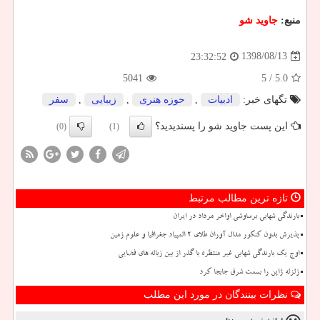
منبع:
جاوید شو
1398/08/13
23:32:52
5041
/ 5
5.0
تگهای خبر:
ادبیات
,
حوزه هنری
,
زیبایی
,
سفر
این پست جاوید شو را پسندیدید؟
(0)
(1)
تازه ترین مطالب مرتبط
بارندگی شهابی برساوشی اواخر مرداد در ایران
پذیرش بدون کنکور مدال آوران طلای ۲ المپیاد جغرافیا و علوم زمین
اوج یک بارندگی شهابی غیر منتظره با گذر از بین زباله های فضایی
زلزله ژاپن را بسمت شرق جابجا کرد
نظرات بینندگان در مورد این مطلب