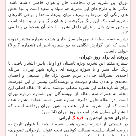
تورق این نشریه برای مخاطب حال و هوای خاصی داشته باشد.
عكس ها و طرح های این نشریه هم سیاه و سفید است و تنها بخش
های رنگی آن مربوط به تیترها، میان تیترها، نمادها و برخی كادرهای
نشریه است كه این رنگ برگرفته از همان رنگ پس زمینه جلد است
و بدین سان حال و هوای داخل نشریه با جلد آن همخوانی پیدا می
كند.
نشریه «سه نقطه» تا مهرماه سال جاری هشت شماره منتشر نموده
است كه این گزارش نگاهی به دو شماره اخیر آن (شماره 7 و 8)
خواهد داشت.
پرونده ای برای روز «تهران»
شماره هفتم این نشریه ویژه تابستان (و اوایل پاییز) انتشار یافت، با
رنگ جلد سبز و با سوژه پرونده ای درباره شهر تهران؛ امرالله
احمدی، نصرالله حدادی، مریم حسن نژاد جلال سمیعی و احسان
محمدی و هادی مقدم دوست و نویسندگانی بیشتر از این فهرست
برای شماره هفتم این نشریه مطلب نوشتند. تمام 18 مقاله اصلی این
مجله به همراه سه مقاله از نویسندگان این شماره درباره تهران
است. در مقاله «اول دفتر» شماره هفتم «سه نقطه» اشاره شده
است كه این نشریه به این علت به شهر تهران پرداخته است كه
انتشار آن مقارن شده است با روز تهران (14 مهر)
ماجرای عشق انیشتین به
فرهنگ
ایرانی
در قسمتی از نشریه شماره هفت «سه نقطه» با عنوان تاریخ به
روایت اسناد سلسله مطالب كوتاهی تحت عنوان بازخوانی تصویری-