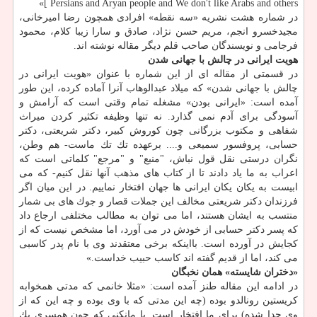
Persians and Aryan people and We don't like Arabs and others ]»
در شماره هشت نشریه «سه نقطه» افرادی همچون رضا امیرخانی،
مجیدخسرو انجم، مریم حسن نژاد، صادق و سارا زیبا كلام، محمود
فرجامی و نویسندگان صاحب قلم دیگر مقاله نوشته اند.
هویت ایرانی در چالش با جهانی شدن
در قسمتی از مقاله ای از این شماره با عنوان «هویت ایرانی در
چالش با جهانی شدن» كه میلاد عبدالوهاب آنرا آماده كرده، این طور
آمده است: «ایرانی بودن» مشغله تمام وقتی است كه آرامش و
آسودگی برای آدم نمی گذارد. نه تنها وظیفه تكثیر كردن میراث
شفاهی و مكتوب بزرگانی چون كوروش كبیر، دكتر شریعتی، دكتر
حسابی، پروفسور سمیعی و.... برعهده تك تك ماست- هم وطن،
نگران درستی نقل قول نباش، "منبع" و "مرجع" كلماتی است كه
اعراب به ما یاد دادند تا از كتاب های مذهب آنها نقل كنیم- كه می
ابیست به یكان یكان ایرانی ها جهان افتخار نماییم. در این میان اگر
فرزندان دكتر شریعتی مخالف این جملات قصار و جوك های بی شمار
منتسب به ایشان هستند، اما می توان به مطالب مختلفی ارجاع داد
كه پسر دكتر حسابی از خودش در می آورد، اما مشخص نیست كه از
كجایش در آورده است. بااینكه برخی معتقدند وی با نام پدر كاسبی
می كند، اما از قدیم گفته اند كاسب حبیب خداست.»
«دختران شایسته» همان نخبگان
در ادامه این مقاله طنز آمده است: «مثلا خانمی كه مدتی همخوابه
كریستین رونالدو بوده (چه این مدتی كه با وی بوده و چه این كه از
وی جدا شده) برای ما افتخار است. یا مانكنی كه چون همسری یك