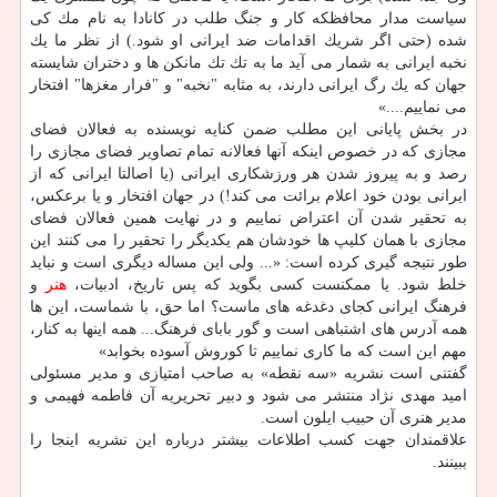
سیاست مدار محافظكه كار و جنگ طلب در كانادا به نام مك كی
شده (حتی اگر شریك اقدامات ضد ایرانی او شود.) از نظر ما یك
نخبه ایرانی به شمار می آید ما به تك تك مانكن ها و دختران شایسته
جهان كه یك رگ ایرانی دارند، به مثابه "نخبه" و "فرار مغزها" افتخار
می نماییم....»
در بخش پایانی این مطلب ضمن كنایه نویسنده به فعالان فضای
مجازی كه در خصوص اینكه آنها فعالانه تمام تصاویر فضای مجازی را
رصد و به پیروز شدن هر ورزشكاری ایرانی (یا اصالتا ایرانی كه از
ایرانی بودن خود اعلام برائت می كند!) در جهان افتخار و یا برعكس،
به تحقیر شدن آن اعتراض نماییم و در نهایت همین فعالان فضای
مجازی با همان كلیپ ها خودشان هم یكدیگر را تحقیر را می كنند این
طور نتیجه گیری كرده است: «... ولی این مساله دیگری است و نباید
خلط شود. یا ممكنست كسی بگوید كه پس تاریخ، ادبیات،
هنر
و
فرهنگ ایرانی كجای دغدغه های ماست؟ اما حق، با شماست، این ها
همه آدرس های اشتباهی است و گور بابای فرهنگ... همه اینها به كنار،
مهم این است كه ما كاری نماییم تا كوروش آسوده بخوابد»
گفتنی است نشریه «سه نقطه» به صاحب امتیازی و مدیر مسئولی
امید مهدی نژاد منتشر می شود و دبیر تحریریه آن فاطمه فهیمی و
مدیر هنری آن حبیب ایلون است.
علاقمندان جهت كسب اطلاعات بیشتر درباره این نشریه اینجا را
ببینند.