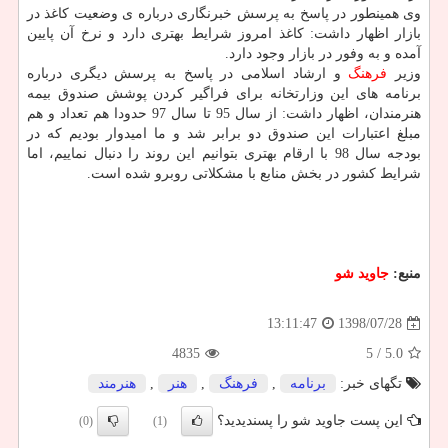
وی همینطور در پاسخ به پرسش خبرنگاری درباره ی وضعیت كاغذ در
بازار اظهار داشت: كاغذ امروز شرایط بهتری دارد و نرخ آن پایین
آمده و به وفور در بازار وجود دارد.
وزیر
فرهنگ
و ارشاد اسلامی در پاسخ به پرسش دیگری درباره
برنامه های این وزارتخانه برای فراگیر كردن پوشش صندوق بیمه
هنرمندان، اظهار داشت: از سال 95 تا سال 97 حدودا هم تعداد و هم
مبلغ اعتبارات این صندوق دو برابر شد و ما امیدوار بودیم كه در
بودجه سال 98 با ارقام بهتری بتوانیم این روند را دنبال نماییم، اما
شرایط كشور در بخش منابع با مشكلاتی روبرو شده است.
منبع:
جاوید شو
1398/07/28
13:11:47
4835
/ 5
5.0
تگهای خبر:
برنامه
,
فرهنگ
,
هنر
,
هنرمند
این پست جاوید شو را پسندیدید؟
(0)
(1)