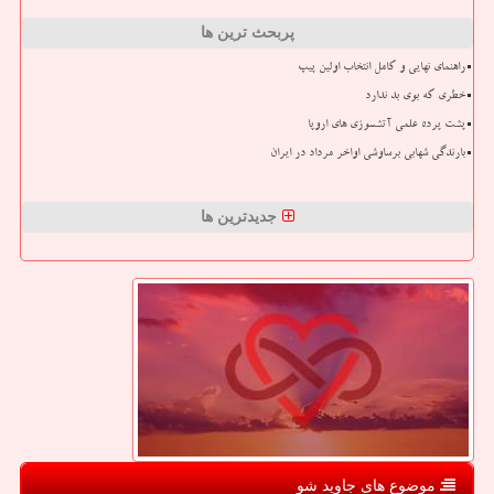
پربحث ترین ها
راهنمای نهایی و کامل انتخاب اولین پیپ
خطری که بوی بد ندارد
پشت پرده علمی آتشسوزی های اروپا
بارندگی شهابی برساوشی اواخر مرداد در ایران
جدیدترین ها
موضوع های جاوید شو