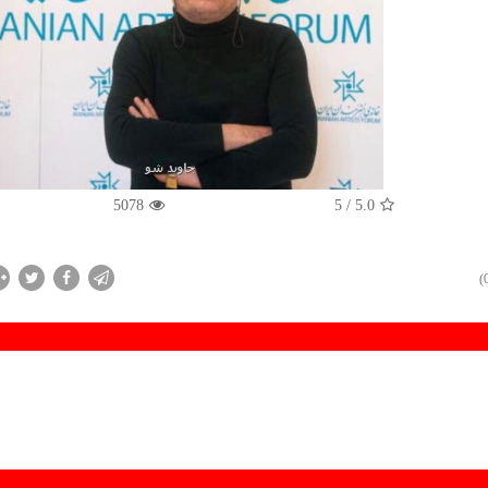
5078
/ 5
5.0