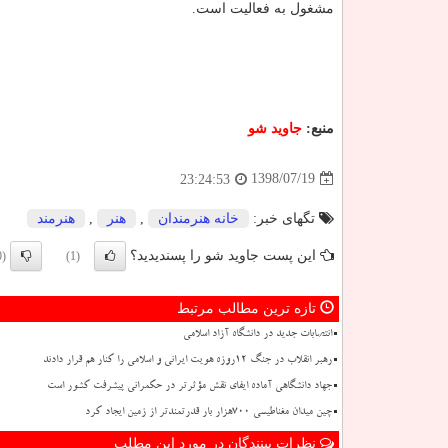
مشغول به فعالیت است.
منبع:
جاوید شو
1398/07/19
23:24:53
تگهای خبر:
خانه هنرمندان
,
هنر
,
هنرمند
این پست جاوید شو را پسندیدید؟
(0)
(1)
تازه ترین مطالب مرتبط
انتصابات جدید در دانشگاه آزاد اسلامی
رهبر انقلاب در جنگ ۱۲روزه هویت ایرانی و اسلامی را کنار هم قرار دادند
جهاد دانشگاهی آماده ایفای نقش مؤثرتر در حکمرانی پیشرفت کشور است
چین میدان مغناطیسی ۷۰۰هزار بار قدرتمندتر از زمین ایجاد کرد
نظرات بینندگان در مورد این مطلب