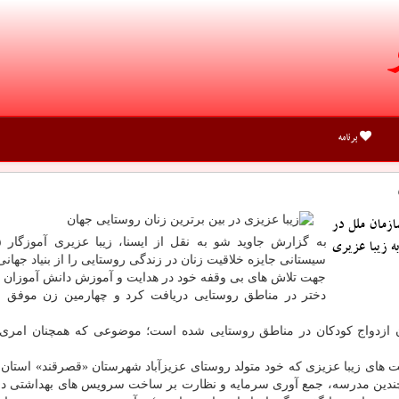
برنامه
ازمان ملل در
ه زیبا عزیری
سیستانی جایزه خلاقیت زنان در زندگی روستایی را از بنیاد جهانی
جهت تلاش های بی وقفه خود در هدایت و آموزش دانش آموزان
دختر در مناطق روستایی دریافت كرد و چهارمین زن موفق ر
 ازدواج كودكان در مناطق روستایی شده است؛ موضوعی كه همچنان امری ر
یاد جهانی زنان (WWSF)، همچون فعالیت های زیبا عزیزی كه خود متولد روستای عزیزآباد شهرستان «قصرقند» اس
 چندین مدرسه، جمع آوری سرمایه و نظارت بر ساخت سرویس های بهداشتی د