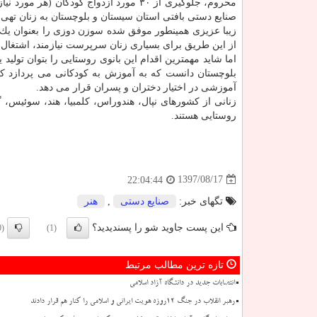
محروم، جلوگیری از ۳۰ مورد ازدواج كودك
صنایع دستی بافتی استان سیستان و بلوچستان به زنان تهی
زیبا عزیزی همینطور موفق شده سوزن دوزی را بعنوان یك صن
از این طریق برای بسیاری زنان سرپرست نیازمند، اشتغال ز
اما شاید مهمترین اقدام این بانوی روستایی را بتوان تو
بلوچستان دانست كه به آموزش به كودكانی می پردازد كه
آموزشی در اختیار دختران و پسران قرار می دهد.
روستایی هستند.
1397/08/17
22:04:44
تگهای خبر:
صنایع دستی
,
هنر
این پست جاوید شو را پسندیدید؟
(0)
(1)
تازه ترین مطالب مرتبط
انتصابات جدید در دانشگاه آزاد اسلامی
رهبر انقلاب در جنگ ۱۲روزه هویت ایرانی و اسلامی را کنار هم قرار دادند