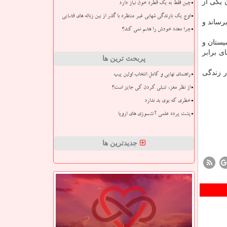
ان یكی از
چین فقط به یک قطره خون نیاز دارد
اوج یک بارندگی شهابی غیر منتظره با گذر از بین زباله های فضایی
رساند و
چرا معده خودش را هضم نمی کند؟
یستان و
ی برابر
پربحث ترین ها
 زنان برای خلاقیت در زندگی
راهنمای نهایی و کامل انتخاب اولین پیپ
از نظر مغز، تنبلی کردن کی جایز است؟
خطری که بوی بد ندارد
پشت پرده علمی آتشسوزی های اروپا
جدیدترین ها