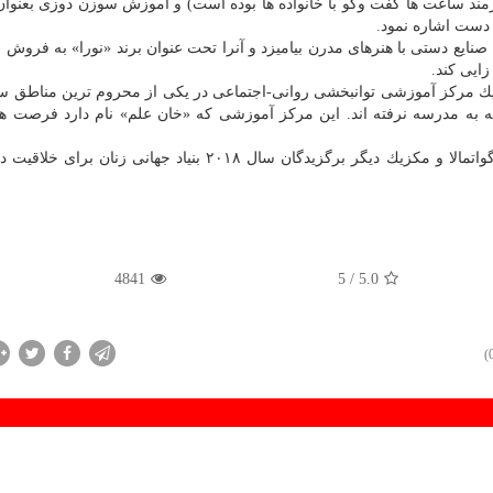
ان (هر مورد نیازمند ساعت ها گفت وگو با خانواده ها بوده است) و آموزش سوزن دوزی بعنو
 دست اشاره نمود.
ایع دستی با هنرهای مدرن بیامیزد و آنرا تحت عنوان برند «نورا» به فروش ب
ایی كند.
لید یك مركز آموزشی توانبخشی روانی-اجتماعی در یكی از محروم ترین مناطق س
 به مدرسه نرفته اند. این مركز آموزشی كه «خان علم» نام دارد فرصت ها
زنانی از كشورهای نپال، هندوراس، كلمبیا، هند، سوئیس، گواتمالا و مكزیك دیگر برگزیدگان سال ۲۰۱۸ بنیاد جهانی
4841
/ 5
5.0