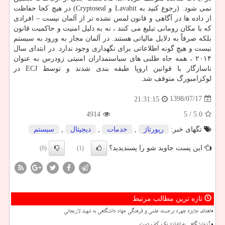
نمی شود. (رجوع کنید به Lavabit و Cryptoseal) در هیچ کجا حفاظت
از داده ها در آگاهی و قانون لمس نشده تر از آلمان نیست – افرادی
که با مکان رومانی تبلیغ می کنند ، نه به دلیل امنیت و حاکمیت قانون
بلکه صرفاً به دلایل مالیاتی هستند. در آلمان مجاز به ورود به سیستم
نیست و هیچ گونه اطلاعاتی برای نگهداری وجود ندارد. در ابتدای سال
۲۰۱۴ ، همه جاه طلبی های سیاستمداران امنیتی زودرس به عنوان
ناسازگار با قوانین اروپا طبقه بندی شدند و توسط ECJ در
لوکزامبورگ متوقف شد.
1398/07/17
21:31:15
4914
/ 5
5.0
تگهای خبر:
رپورتاژ
,
خدمات
,
دیجیتال
,
سیستم
این پست جاوید شو را پسندیدید؟
(0)
(1)
تازه ترین مطالب مرتبط
اهدای جایزه چهره برجسته علمی و فرهنگی جهاد دانشگاهی به شهید لاریجانی