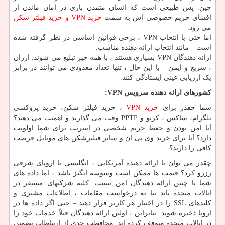
چین. پس طبیعی است که انسان متمدن باری در امان ماندن از
افشای حریم خصوصی اش به سمت
خرید VPN و خرید فیلتر شکن
می رود.
اما حتی با انتخاب VPN ، برخی قوانین اساسی در نظر گرفته شده
است – مانند انتخاب ارائه دهنده مناسب.
ارائه دهندگان VPN بسیاری هستند ، با همه چیز تبلیغ می شوند. ارزان
، سریع و ایمن – با این حال ، تنها تعداد معدودی می توانند در برابر
یک ارزیابی عینی ایستادگی کنند.
کشورهای ارائه دهنده سرویس VPN:
شما چقدر برای
خرید VPN
، خرید فیلتر شکن، خرید پروکسی
تلگرام، ساکس ، کریو و PPTP وقت می گذارید و اهمیت می دهید؟
آیا امن بودن و حفظ حریم شخصی در اینترنت برای شما اولویت
دارد؟ آیا برای خرید وی پی ان و سایر فیلترشکن های موبایل فرصت
کافی را دارید؟
چقدر می توان با ارائه دهنده آمریکایی ، انگلیسی یا اروپای شرقی
رزرو کرد؟ قیمت ها ممکن است وسوسه انگیز باشد ، اما داده های
شما با چنین ارائه دهندگان امن نیست. کلیه شرکتهای مستقر در
ایالات متحده باید بنا به درخواست مقامات ، اطلاعات مشتری و
کلیدهای SSL را در اختیار هر کاربر قرار دهند – حتی اگر داده ها در
اروپا ذخیره شوند. بنابراین ، اولین ارائه دهندگان قبلاً خدمات خود را
در ایالات متحده متوقف کرده اند. محافظت جدی از ارتباطات تضمین