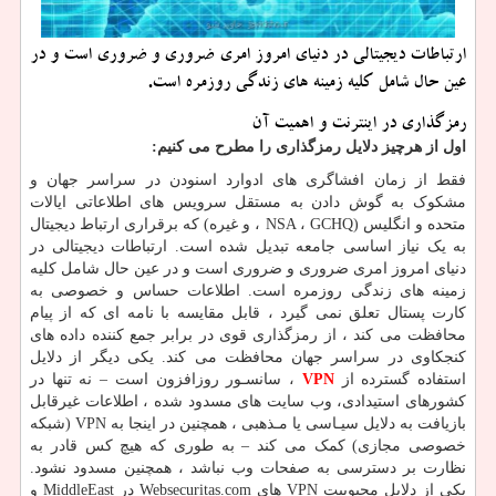
ارتباطات دیجیتالی در دنیای امروز امری ضروری و ضروری است و در
عین حال شامل كلیه زمینه های زندگی روزمره است.
رمزگذاری در اینترنت و اهمیت آن
اول از هرچیز دلایل رمزگذاری را مطرح می کنیم:
فقط از زمان افشاگری های ادوارد اسنودن در سراسر جهان و
مشکوک به گوش دادن به مستقل سرویس های اطلاعاتی ایالات
متحده و انگلیس (NSA ، GCHQ ، و غیره) که برقراری ارتباط دیجیتال
به یک نیاز اساسی جامعه تبدیل شده است. ارتباطات دیجیتالی در
دنیای امروز امری ضروری و ضروری است و در عین حال شامل کلیه
زمینه های زندگی روزمره است. اطلاعات حساس و خصوصی به
کارت پستال تعلق نمی گیرد ، قابل مقایسه با نامه ای که از پیام
محافظت می کند ، از رمزگذاری قوی در برابر جمع کننده داده های
کنجکاوی در سراسر جهان محافظت می کند. یکی دیگر از دلایل
استفاده گسترده از
VPN
، سانسـور روزافزون است – نه تنها در
کشورهای استیدادی، وب سایت های مسدود شده ، اطلاعات غیرقابل
بازیافت به دلایل سيـاسی یا مـذهبی ، همچنین در اینجا به VPN (شبکه
خصوصی مجازی) کمک می کند – به طوری که هیچ کس قادر به
نظارت بر دسترسی به صفحات وب نباشد ، همچنین مسدود نشود.
یکی از دلایل محبوبیت VPN های Websecuritas.com در MiddleEast و