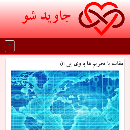
جاوید شو
منو
مقابله با تحریم ها با وی پی ان