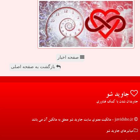
صفحه اخبار
بازگشت به صفحه اصلی
جاوید شو
جاویدان شدن با کمک فناوری
javidsho.ir - مالکیت معنوی سایت جاوید شو متعلق به مالکین آن می باشد
میانبرهای جاوید شو