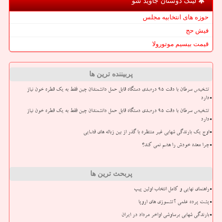
لینک دوستان جاوید شو
حوزه های انتخابیه مجلس
فیش حج
قیمت بیسیم موتورولا
پربیننده ترین ها
تشخیص سرطان با دقت ۹۵ درصدی دستگاه قابل حمل دانشمندان چین فقط به یک قطره خون نیاز
دارد
تشخیص سرطان با دقت ۹۵ درصدی دستگاه قابل حمل دانشمندان چین فقط به یک قطره خون نیاز
دارد
اوج یک بارندگی شهابی غیر منتظره با گذر از بین زباله های فضایی
چرا معده خودش را هضم نمی کند؟
پربحث ترین ها
راهنمای نهایی و کامل انتخاب اولین پیپ
پشت پرده علمی آتشسوزی های اروپا
بارندگی شهابی برساوشی اواخر مرداد در ایران