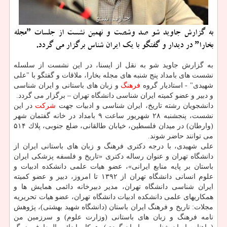
به گزارش جاوید شو صد وشصت و نهمین نشست از جلسات ˮمجله
بخاراˮ در دیدار و گفتگو با یك ایران شناس برگزار می گردد.
به گزارش جاوید شو به نقل از ایسنا، در این نشست از سلسله
نشست های بامداد پنج شنبه های مجله بخارا، ملاقات و گفتگو با "علی
شهیدی" - استادیار گروه
فرهنگ
و زبان های باستانی و ایران شناسی
و دبیر و عضو كمیته ایران شناسی دانشگاه تهران – برگزار می گردد.
دانشجویان رشته تاریخ، ایران شناسی و ادبیات جهت
شركت
در این
نشست، پنجشنبه ۲۸ شهریور ساعت ۹ بامداد در خانه گفتمان شهر
(وارطان) در میدان فلسطین، خیابان طالقانی، ضلع جنوبی، پلاك ۵۱۴
می توانند حاضر شوند.
علی شهیدی، با درجه دكتری فرهنگ و زبان های باستانی ایران از
دانشگاه تهران و عنوان رساله دكتری «تاریخ و فلسفه پزشكی ایران
باستان بر پایه منابع ایرانی»، عضو هیات علمی دانشكده ادبیات و
علوم انسانی دانشگاه تهران از ۱۳۹۲ تا امروز، دبیر و عضو كمیته
ایران شناسی دانشگاه تهران، مدیر دبیرخانه دائمی همایش ها و
همكاریهای علمی دانشكده ادبیات دانشگاه تهران، عضو هیات تحریریه
مجلات: تاریخ و فرهنگ ایران باستان (دانشگاه شهید بهشتی)، پژوهش
نامه فرهنگ و زبان های باستانی (وزارت علوم) و سرزمین من