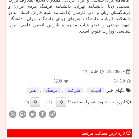
(ماهنامه ایران شناسی و ایران گردی)، همكار با دائره المعارف بزرگ
اسلامی (دبا، دانشنامه تهران، دانشنامه فرهنگ مردم ایران) و
فرهنگستان زبان و ادب فارسی (دانشنامه شبه قاره)، استاد مدعو
دانشكده الهیات، دانشكده هنرهای زیبای دانشگاه تهران، دانشگاه
شهید بهشتی و عضو هیات مدیره و بازرس انجمن علمی ایران
شناسی (وزارت علوم) است.
1398/06/29
13:24:46
5209
/ 5
5.0
تگهای خبر:
ادبیات
,
شركت
,
فرهنگ
,
هنر
این پست جاوید شو را پسندیدید؟
(0)
(1)
تازه ترین مطالب مرتبط