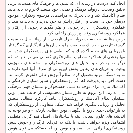
ایجاد كند. درست در زمانه ای كه تمدن ها و فرهنگ های همسایه درپی
تحقق وضعیت بازتولید فرهنگ و تمدنی خود هستند لاجرم نه باید مانند
نظام آكادمیك كند و بی تحرك به فرآیندهای مرسوم وتكراری موجود
دربطن خود دل بست و از فكر زایش به خود لرزید و نه باید به معنا و
عملكرد روشنفكران در بازخوانی و بهتر بگویم بازجویی از رفتار و
عملكرد روشنفكری وقت پرارزش را تلف كرد.
براین مبنا شناخت سنت برپایه حرك تاریخی - از زمانه حال به سمت
گذشته تاریخی - و درك شخصیت ها و جریان های اثرگذاری كه گرفتار
نامهربانی های نظام آكادمیك و كم لطفی های روشنفكران شده اند
تنها بخشی از عملكرد مطلوب نظام فكری كسانی می تواند باشد كه
دیگر نه به درك و تحلیل های روشنفكران و نسخه های ناموزون
پیچیده و جریان های رهایی بخش غیربومی از طرف آنها امید دارند و
نه به دستگاه تولید تحصیل كرده نظام آموزش عالی دلخوش كرده اند.
دست آخر باید پذیرفت كه اگر روشنفكران و سایر متولیان فرهنگی و
آكادمیك نیازی برای توجه به نسل جستجوگر و مشتاق فهم فرهنگی
مان ندارند، این لزوم به طرز بسیار محسوسی از جانب نسل نوین
منتقدان نظام آكادمیك و روشنفكران فاقد كاركرد متعالی متعلق
تحلیل و ارزیابی پیگیری خواهد شد. شكل متفاوتی از روشنفكران كه
به بازخوانی جدی تاریخ با الگوهای نوین «نقادی تاریخی» و نیز توجه به
اندیشه های علوم انسانی البته با ساختارهای اصیل فهم گرایی منطقی
اهتمامی ویژه خواهد داشت. بااینكه به فردای اثرگذار و خوش نقش
روشنفكری ایرانی باید ناامید و مایوس بود اما دستكم می توان هوس