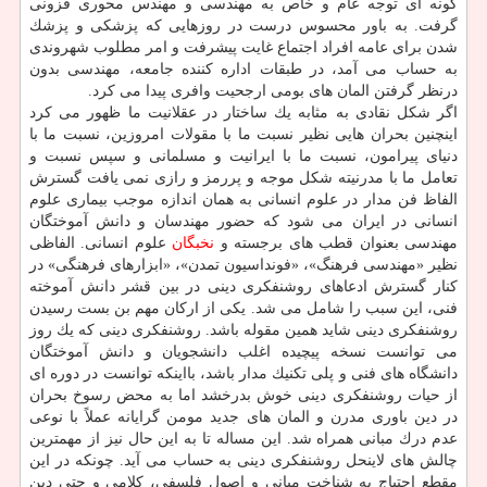
گونه ای توجه عام و خاص به مهندسی و مهندس محوری فزونی
گرفت. به باور محسوس درست در روزهایی كه پزشكی و پزشك
شدن برای عامه افراد اجتماع غایت پیشرفت و امر مطلوب شهروندی
به حساب می آمد، در طبقات اداره كننده جامعه، مهندسی بدون
درنظر گرفتن المان های بومی ارجحیت وافری پیدا می كرد.
اگر شكل نقادی به مثابه یك ساختار در عقلانیت ما ظهور می كرد
اینچنین بحران هایی نظیر نسبت ما با مقولات امروزین، نسبت ما با
دنیای پیرامون، نسبت ما با ایرانیت و مسلمانی و سپس نسبت و
تعامل ما با مدرنیته شكل موجه و پررمز و رازی نمی یافت گسترش
الفاظ فن مدار در علوم انسانی به همان اندازه موجب بیماری علوم
انسانی در ایران می شود كه حضور مهندسان و دانش آموختگان
مهندسی بعنوان قطب های برجسته و
نخبگان
علوم انسانی. الفاظی
نظیر «مهندسی فرهنگ»، «فونداسیون تمدن»، «ابزارهای فرهنگی» در
كنار گسترش ادعاهای روشنفكری دینی در بین قشر دانش آموخته
فنی، این سبب را شامل می شد. یكی از اركان مهم بن بست رسیدن
روشنفكری دینی شاید همین مقوله باشد. روشنفكری دینی كه یك روز
می توانست نسخه پیچیده اغلب دانشجویان و دانش آموختگان
دانشگاه های فنی و پلی تكنیك مدار باشد، بااینكه توانست در دوره ای
از حیات روشنفكری دینی خوش بدرخشد اما به محض رسوخ بحران
در دین باوری مدرن و المان های جدید مومن گرایانه عملاً با نوعی
عدم درك مبانی همراه شد. این مساله تا به این حال نیز از مهمترین
چالش های لاینحل روشنفكری دینی به حساب می آید. چونكه در این
مقطع احتیاج به شناخت مبانی و اصول فلسفی، كلامی و حتی دین