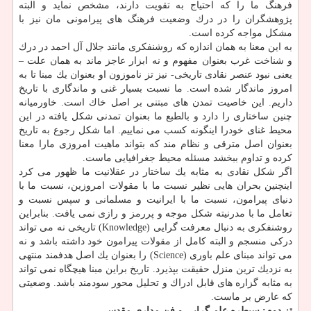
فرهنگ ما را كه احتیاج به تقویت دارند، مشخص نماید و البته
پژوهشگران را در درك وضعیت فرهنگ های پیرامونی مان نیز با
مشكل مواجه كرده است.
به این معنا به همان اندازه كه روشنفكری مانند جلال آل احمد در درك
و شناخت غرب بعنوان مفهوم و نه ابزار عاجز ماند به همان علت –
یعنی نبود عنصر نقادی تاریخی- نیز تز ناموزون او بعنوان یك مبنا تا به
امروز ماندگار شده است. ما نسبت بسیار غنی و ماندگاری با تاریخ
داریم. این خاصیت تمدن های مبتنی بر اصل خاك است. خاورمیانه
چنین ساختاری را دارد و بالطبع ما بعنوان تمدنی شكل یافته در این
محیط غنای خودرا اینگونه كسب می نماییم. اما شكل رجوع به تاریخ
بعنوان اصل مترقی و نظام مند كه بتواند ماهیت امروزی مارا معنا
كرده و تداوم ببخشد مسئله محیط جغرافیایی ماست.
اگر شكل نقادی به مثابه یك ساختار در عقلانیت ما ظهور می كرد
اینچنین بحران هایی نظیر نسبت ما با مقولات امروزین، نسبت ما با
دنیای پیرامون، نسبت ما با ایرانیت و مسلمانی و سپس نسبت و
تعامل ما با مدرنیته شكل موجه و پررمز و رازی نمی یافت. بنابراین
روشنفكری به دنبال معرفت گرایی (Knowledge) تاریخی نه می تواند
دركی منسجم و البته كامل از مقولات پیرامون خود داشته باشد و نه
می تواند مبنای علم باوری (Science) را بعنوان یك اصل هدفمند منتهی
به نزدیك ترین منزل حقیقت بپذیرد. تاریخ براین مبنا هیچگاه نمی تواند
به مثابه گزاره های قابل ادراك و تحلیل محور سودمند باشد. وضعیتی
كه عارض بر ماست.
تز دوم: سیطره علم گرایی و فن مداری مقدس