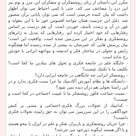
مكرر این داستان از زبان روشنفكران و متفكران این مرز و بوم نیز
این درد را مضاعف می كند، حتی با كمی احتیاط می توان اظهار
داشت كه بیان كننده جزمیتی است كه نمی توان پایانی برآن متصور
شد. دلیل این جزمیت همان مواجه افسوس خور ما با این مقوله و
غور در آن و ژست تأسف خوردن است. آن هم درست بر اساس
رفتارهایی كه خود اختیار كرده ایم. رفتارهایی كه تبدیل به ژانرهای
روشنفكری و تفكر در این سرزمین شده است. واقعیت این است!
بیان پرسش هایی كه عمرشان به بیشتر از سده رسیده اما هیچگونه
زایش و تحولی در ساختار فكر و اندیشه و مواجهه ایرانی با خودش
رخ نداده است.
- جایگاه علم در جامعه فكری و تحول های بنیادین ما كجا است؟
تكلیف ما با تكنیك چیست؟
- روشنفكر ایرانی چه جایگاهی در جامعه ایرانی دارد؟
- دانشگاه ها و نظام آموزش آكادمیك ما چرا سنت فكری ندارد و در
این راستا تحولی هم درآن دیده نمی شود؟
- نسبت جماعت فكور روشنفكر ما با عینیت اجتماعی در كجا است و
چیست؟
- كدامیك از تحولات بزرگ فكری-اجتماعی و مبتنی بر كنش
خودآگاهی را در این سرزمین می توان به حق زاییده تحولات فكری
دانست؟
- چرا جریان روشنفكری و باربران تفكر و علم در ایران یا محو هستند
و یا اگر هستند اینگونه دورخود می چرخند؟
- بن بست موجود تا به كِی همینگونه مارا به غلط متحول و پویا نشان