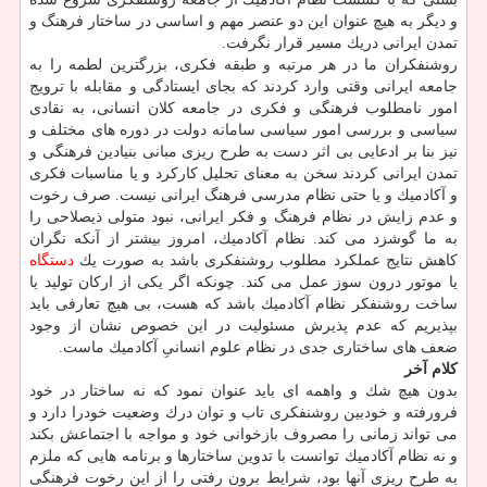
و دیگر به هیچ عنوان این دو عنصر مهم و اساسی در ساختار فرهنگ و
تمدن ایرانی دریك مسیر قرار نگرفت.
روشنفكران ما در هر مرتبه و طبقه فكری، بزرگترین لطمه را به
جامعه ایرانی وقتی وارد كردند كه بجای ایستادگی و مقابله با ترویج
امور نامطلوب فرهنگی و فكری در جامعه كلان انسانی، به نقادی
سیاسی و بررسی امور سیاسی سامانه دولت در دوره های مختلف و
نیز بنا بر ادعایی بی اثر دست به طرح ریزی مبانی بنیادین فرهنگی و
تمدن ایرانی كردند سخن به معنای تحلیل كاركرد و یا مناسبات فكری
و آكادمیك و یا حتی نظام مدرسی فرهنگ ایرانی نیست. صرف رخوت
و عدم زایش در نظام فرهنگ و فكر ایرانی، نبود متولی ذیصلاحی را
به ما گوشزد می كند. نظام آكادمیك، امروز بیشتر از آنكه نگران
كاهش نتایج عملكرد مطلوب روشنفكری باشد به صورت یك
دستگاه
یا موتور درون سوز عمل می كند. چونكه اگر یكی از اركان تولید یا
ساخت روشنفكر نظام آكادمیك باشد كه هست، بی هیچ تعارفی باید
بپذیریم كه عدم پذیرش مسئولیت در این خصوص نشان از وجود
ضعف های ساختاری جدی در نظام علوم انسانیِ آكادمیك ماست.
كلام آخر
بدون هیچ شك و واهمه ای باید عنوان نمود كه نه ساختار در خود
فرورفته و خودبین روشنفكری تاب و توان درك وضعیت خودرا دارد و
می تواند زمانی را مصروف بازخوانی خود و مواجه با اجتماعش بكند
و نه نظام آكادمیك توانست با تدوین ساختارها و برنامه هایی كه ملزم
به طرح ریزی آنها بود، شرایط برون رفتی را از این رخوت فرهنگی