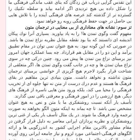
این تقدس گرایی درباب فن زدگان كه بنای عقب ماندگی فرهنگی ما
را شكل داده بی هیچ تردیدی اگر ادامه بیابد و سلطه تكنیك را
گسترده تر از گذشته كند عرصه های فرهنگی آینده را با تلاش هایی
بی حاصل در جهت حفظ فرهنگی روبه رو خواهد نمود.
تز سوم: نشانه های معناداری از بی معنایی در ترجمان متون
مفهوم گفت وگوی تمدن ها! را به یاد بیاورید. بسیاری آنرا نوك پیكان
اندیشه ای دانستند كه بنا بود نقطه مقابل نظریه نزاع تمدن ها باشد.
در صورتی كه این گونه نبود. به هیچ عنوان نمی توان در مقام تطبیق
برآمد و این دو را در مقابل هم قرارداد. چه بسا عملكرد جهان امروز
نیز برمبنای نزاع بین تمدن ها پیش می رود. چنین دركی چه در سوی
نزاع میان تمدن ها و چه در جانب گفت وگوی تمدن ها، اگر متعلقی از
شناخت قرار بگیرد لاجرم هیچ گریزی از خوانشی برمبنای ترجمان
متون نداشته و نخواهد داشت. متون بنیادی ترین مفاهیم در بقای
فرهنگ ها هستند و عدم درك درست از متن نه تنها جلوه ای از تخریب
فرهنگی را محیا می كند، بلكه ورود متن هایی ناسره از فرهنگ های
دیگر، هیچ ارزشی را در امور فرهنگی و معرفتی باقی نمی گذارند.
تأسف بار آنكه نسبت روشنفكری ما با متن و نص به هیچ عنوان
مشخص نمی باشد. تا چه بماند به اینكه متونِ الگو بخواهند به صورت
ترجمه وارد فرهنگ ما شوند. در یك مثال تأسف بار یكی از غنی ترین
روشنفكران و نظریه پردازان ایرانی معاصر به دلیل قرار گرفتن در
مقام مشاور بالاترین مقام اجرایی كشور به اندرزگویی ها و ارائه
الگوهای فرهنگی-اجتماعی مورد لزوم و نیاز جامعه ایرانی روی آورده
است. بااینكه در ظاهر امر قابل ستایش و ارزشمندی تلقی می شود