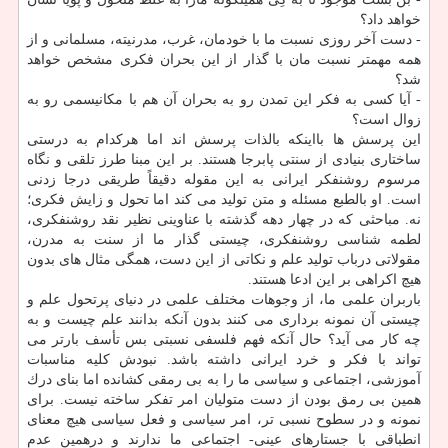
خواهد داد؟
- دست آخر روزی نسبت ما با خودمان، غرب، مدرنیته، مسلمانی و از
همه مهمتر نسبت مان با گذار از این بحران فكری مشخص خواهد
شد؟
- آیا كسی به فكر این تمدن رو به بحران آن هم با مكانیسمی رو به
زوال است؟
این پرسش ها بااینكه بالذات پرسش اند اما هركدام به درستی
ساختاری بنیادی از سنتی پابرجا هستند. بر این مبنا طرز تلقی و نگاه
مرسوم روشنفكر ایرانی به این مقوله دقیقاً طریقی درجا زدنی
است. او بالطبع مسئله و متن تولید می كند اما تحول و زایش فكری؛
نه. مباحثی كه در چهار دهه گذشته با عناوینی نظیر نقد روشنفكری،
لطمه شناسی روشنفكری، چیستی گذار ما از سنت به مدرن،
مقولاتی درباب تولید علم و نكاتی از این دست، همگی مثال های بدون
هیچ اكراهی بر این ادعا هستند.
باربران علمی ما، از وجوهات مختلف علمی در دنیای پرتحول علم و
چیستی آن نمونه برداری می كنند بدون آنكه بدانند علم چیست و به
چه كار می آید؟ حال آنكه فهم فلسفی نسبتی بس تأسف بارتر می
تواند با فكر و خرد ایرانی داشته باشد. نبودش كلیه مناسبات
آموزشی، اجتماعی و سیاسی ما را به بی رمقی كشانده اما بنای درك
همین بی رمق بودن از دست متولیان امر تفكر ساخته نیست. برای
نمونه و در سطوح نسبی تر، امر سیاسی و فعل سیاسی هیچ معنای
انطباقی با جستارهای عینی- اجتماعی ما ندارند و درهمین عدم