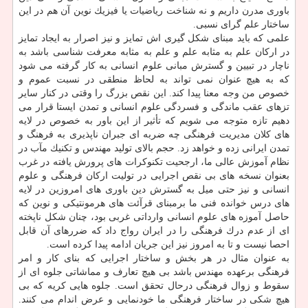
باوری مدرن داریم و نه شناخت ریاضیات یا فیزیك نوین آن هم در این
ساختار علم گرای نسبی.
علمی كه باید مبنای شكل گیری اش تمایز و نیز اصرار به ایجاد تمایز
در اركان علم به مثابه علم و علم به مثابه معرفت شناسی باشد به
ناچار در تبیین و گسترش مبانی علوم انسانی به كار گرفته می شود
كه به هیچ عنوان نمی تواند به لحاظ منطقی در نسبت عموم و
خصوص من وجه معنا پیدا كند. این نقص بزرگ را وقتی در كنار سایر
تزهای عقب ماندگی و فسردگی علوم انسانی و تمدن ایستا قرار می
دهیم تازه متوجه می شویم كه تأثیر از این باور به خصوص در لایه
های كلان مدیریت فرهنگی چه ضربه ای جبران ناپذیری به فرهنگ و
تمدن ایرانی زده و خواهد زد. حجم بالای تولید مهندس و تكنیك مآب در
نظام آموزش عالی ما، ارجحیت تكنوكرات های پرورش یافته در غرب
بعنوان نسخه های بی نقص اجرایی در تولیت اركان فرهنگی و علوم
انسانی و نیز حتی میل به گسترش دین باوری های امروزین در لایه
های درس خوانده فنی ما برمبنای قرآئت های هرمونتیكی و نوین كه
حاصل آموزه های علوم انسانی وارداتی غربی بود، چنان شكل ناپخته
ای از عدم درك فرهنگی را در ایران رواج داد كه ضررهای آن قابل
احصا نیست و تا به امروز نیز این جریان ادامه پیدا كرده است.
به عنوان مثال در هر بخش و ساختار اجرایی كه بنای كار و امر
فرهنگی برعهده مهندس باشد بی هیچ تعارف و مماشاتی جلوه ای از
سقوط و زوال فرهنگی درحال تحقق است. جلوه هایی كریه كه بی
هیچ شكی در ساختار فرهنگی ما خودنمایی و عرض اندام می كنند.