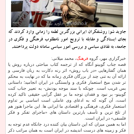
جاوید شو: روشنفكران ایرانی بزرگترین لطمه را زمانی وارد كردند كه
بجای ایستادگی و مقابله با ترویج امور نامطلوب فرهنگی و فكری در
جامعه، به نقادی سیاسی و بررسی امور سیاسی سامانه دولت پرداختند.
خبرگزاری مهر، گروه
فرهنگ
، محمد میلانی:
قصه جناب گوبینو آنگاه كه از ترجمه كتاب مباحثی درباره روش یا
همان گفتارهایی «در باب روش» اثر رنه دكارت به زبان فارسی و
ارائه آن به تنی چند از بزرگان فكری زمانه ما كه در نهایت به محكم
تر شدن میخ استعمار فكری و وابستگی در ایران انجامید؛ داستانی
بس غریب است. چونكه با سند موجه بودنش- به تعبیر جناب كنت
گوبینو- بر نبود و فقدان توجه ما بر عقل گرایی حقیقی تاكید كرده
است، آن گونه كه به ادعای وی عاملی است اساسی بر تداوم
استعمار فكری، فرهنگی و اقتصادی ما ایرانی ها. این ماجرا هنوز هم
از تلخ ترین و تأسف بارترین داستان های «ماجرای تفكر و فكر
فلسفی» در ایران است.
اما به همین میزان كه این داستان بیان كننده درد جانكاه عدم توجه به
فكر و زمینه های درست اندیشه در ایران است به همان مراتب ذكر