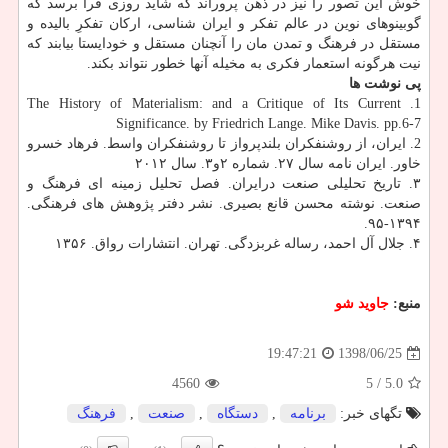
خوش این تصور را نیز در ذهن پروراند كه شاید روزی فرا برسد كه
گوبینوهای نوین در عالم تفكر و ایران شناسی، اركان تفكرِ بالیده و
مستقل در فرهنگ و تمدن مان را آنچنان مستقل و خودایستا بیابند كه
نیت هرگونه استعمار فكری به مخیله آنها خطور نتواند بكند.
پی نوشت ها
1. The History of Materialism: and a Critique of Its Current
Significance. by Friedrich Lange. Mike Davis. pp.6-7
2. ایران، از روشنفكران بلندپرواز تا روشنفكران واسط. فرهاد خسرو
خاور. ایران نامه سال ۲۷. شماره ۲و۳. سال ۲۰۱۲
۳. تاریخ تحلیلی صنعت درایران. فصل تحلیل زمینه ای فرهنگ و
صنعت. نوشته محسن قانع بصیری. نشر دفتر پژوهش های فرهنگی.
۱۳۹۴-۹۵.
۴. جلال آل احمد، رساله غربزدگی. تهران. انتشارات رواق. ۱۳۵۶
منبع:
جاوید شو
1398/06/25
19:47:21
4560
/ 5
5.0
تگهای خبر:
برنامه
,
دستگاه
,
صنعت
,
فرهنگ