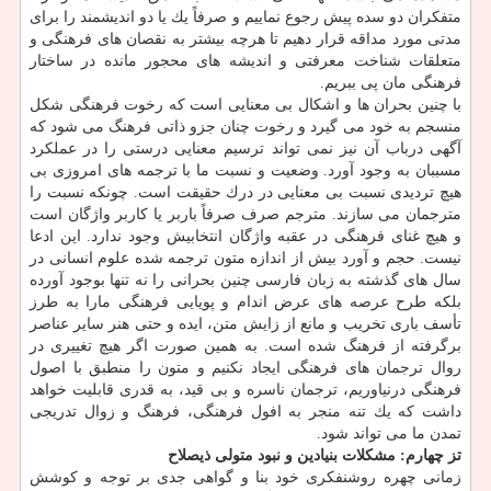
متفكران دو سده پیش رجوع نماییم و صرفاً یك یا دو اندیشمند را برای
مدتی مورد مداقه قرار دهیم تا هرچه بیشتر به نقصان های فرهنگی و
متعلقات شناخت معرفتی و اندیشه های محجور مانده در ساختار
فرهنگی مان پی ببریم.
با چنین بحران ها و اشكال بی معنایی است كه رخوت فرهنگی شكل
منسجم به خود می گیرد و رخوت چنان جزو ذاتی فرهنگ می شود كه
آگهی درباب آن نیز نمی تواند ترسیم معنایی درستی را در عملكرد
مسببان به وجود آورد. وضعیت و نسبت ما با ترجمه های امروزی بی
هیچ تردیدی نسبت بی معنایی در درك حقیقت است. چونكه نسبت را
مترجمان می سازند. مترجم صرف صرفاً باربر یا كاربر واژگان است
و هیچ غنای فرهنگی در عقبه واژگان انتخابیش وجود ندارد. این ادعا
نیست. حجم و آورد بیش از اندازه متون ترجمه شده علوم انسانی در
سال های گذشته به زبان فارسی چنین بحرانی را نه تنها بوجود آورده
بلكه طرح عرصه های عرض اندام و پویایی فرهنگی مارا به طرز
تأسف باری تخریب و مانع از زایش متن، ایده و حتی هنر سایر عناصر
برگرفته از فرهنگ شده است. به همین صورت اگر هیچ تغییری در
روال ترجمان های فرهنگی ایجاد نكنیم و متون را منطبق با اصول
فرهنگی درنیاوریم، ترجمان ناسره و بی قید، به قدری قابلیت خواهد
داشت كه یك تنه منجر به افول فرهنگی، فرهنگ و زوال تدریجی
تمدن ما می تواند شود.
تز چهارم: مشكلات بنیادین و نبود متولی ذیصلاح
زمانی چهره روشنفكری خود بنا و گواهی جدی بر توجه و كوشش