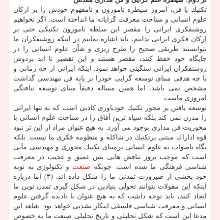
تكنیك یا فن، امروز سیطره ناموزون و نامفهوم خودش را بر اركان
علوم انسانی و شناخت معرفت گرایانه ما انداخته است. اگر نخواهیم
روشنفكری ایرانی را مقصر این سلطه ناموزون تكنیكی حتی بر
اركان فكری ایرانی بدانیم، باید اشاره نماییم در اینكه روشنفكران ما
نتوانستند طریقی صحیح را طرح ریزی و شأن علوم انسانی را در
جایگاه خود حفظ كنند، مقصر هستند و این تقصیر تا ابد بردوش
روشنفكران ایرانی سنگینی خواهد نمود. اینكه ایرانی از چه زمانی و
با چه هدفی مبنای توسعه گرایی خودرا بر پایه فن مهندسی گذاشت
مشخص نمی باشد، اما همین مساله دقیقاً مبنای توسعه نیافتگی
امروزی ماست.
توسعه یافتن بر محور تكنیك خودباوری كاذبی است كه نه تنها ایرانی
را مدرن نمی كند بلكه سیاه ترین آفاق را در شناخت علوم انسانی با
محوریت فن مداری بوجود می آورد. به هیچ عنوان مراد از این تز نبود
قوه اداراك مبتنی برتكنیك در شاكله و منظومه فكری ما نیست. بلكه
نگاه ناصواب به علوم انسانی برمبنای تكنیك محوری و مهندسی مآبی
است كه موجب بروز تناقض هایی بس عمیق و عجیب در معرفت
شناسی فرهنگی ما شده است. چونكه
صنعت
و تكنولوژی به نوبه
خود بخشی از صیرورت تمدنی ما را شكل داده اند. (۳) اما درباره
اینكه این مقولات بتوانند تحولی بنیادین در شكل گیری تمدن نوین ما
ایجاد كنند، باید توجه داشت كه به هیچ عنوان با نادیده گرفتن علوم
انسانی و معرفت شناسی فلسفی اینكار نشدنی خواهد بود. شاهد این
مدعا این است كه شكل تحلیلی و تاریخ تحلیلی صنعت ما به خصوص