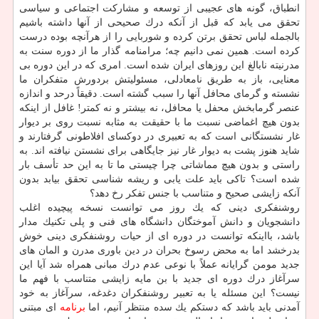
انطباق، گونه های عجیبی از توسعه و مشاركت اجتماعی و سیاسی
تحقق می یابد كه قبل از آنكه درك صحیحی از آنها داشته باشیم
بالجمله لباس تحقق برتن كرده و شوربایی را از هرآنچه بوده درست
كرده است. همین نمی دانیم چه؛ مرامنامه گذار ما از دوره سنت به
مدرنیته نابالغ این روزهای ایران شده است. امری كه در این دوره بی
معنایی، باز به طریق نامعادلی، مسئولیتش بردورش متفكران ما
نشسته و گرمای محافل آنها را سبب گشته است. دقیقاً درحد و اندازه
عنصر گرمابخش محفل یا محافل، نه بیشتر و نه كمتر! غافل از اینكه
بدون هیچ اغماضی نسبت ما با حقیقت به مثابه نسبت روی بر دیوار
غار نشستگانی است كه به تعبیری در دوكسای افلاطونی گرفتارند و
شاید هنوز پشت به دیوار غار نیز جایگاهی برای نشستن نیافته اند. به
راستی و بدون هیچ مماشاتی چرا چیستی ما تا به این حد تأسف بار
شده است؟ تاكی باید علت یابی و ریشه شناسی تحقق بیابد بدون
آنكه زایشی صحیح و متناسب با جنس تفكر رخ دهد؟
روشنفكری دینی كه یك روز می توانست نسخه پیچیده اغلب
دانشجویان و دانش آموختگان دانشگاه های فنی و پلی تكنیك مدار
باشد، بااینكه توانست در دوره ای از حیات روشنفكری دینی خوش
بدرخشد اما به محض رسوخ بحران در دین باوری مدرن و المان های
جدید مومن گرایانه عملاً با نوعی عدم درك مبانی همراه شد آیا این
سرآغاز درك دوره ای جدید با بن مایه زایشی متناسب با فهم ما
نیست؟ این مسئله یا به تعبیر روشنفكران دغدغه، سرآغاز به خود
آمدنی باید باشد كه دستكم یك سده منتظر آنیم، اما
برنامه
ای مبتنی