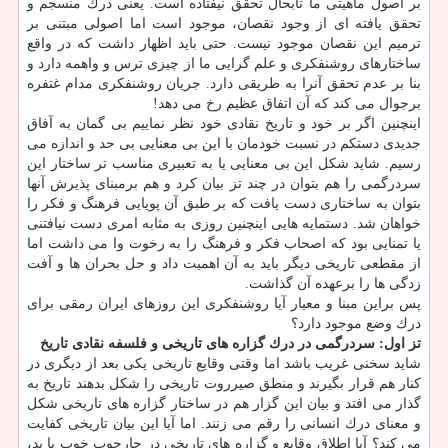
بر اصول ماهیتی ما تابحال تحقق نیفتاده است. یعنی درك منسجم و
تحقق یافته ای از وجود نقصان، موجود است اما اصولی مبتنی بر
ترمیم این نقصان موجود نیست. حتی باید اظهار داشت كه در واقع
ساختارهای روشنفكری و علم گرایی ما از چیزی ترس و واهمه دارد و
بنا بر عدم تحقق آنرا به طریقی دارد. جریان روشنفكری مدام غتفره
برجوال می كند كه آن اتفاق عظیم رخ می دهد!
اینچنین اگر بر خود و تاریخ نقادی خود نظر نماییم بی گمان به آفاق
جدیدی دستكم در نسبت خودمان با این بی معنایی بی حد و اندازه می
رسیم. شاید شكل این بی معنایی یا به تعبیری مناسب تر ساختار این
سردرگمی را هم بتوان در چند تز بیان كرد و هم برمبنای پذیرش آنها
بتوان به ساختاری دست یافت كه بر طبق آن پویایی فرهنگ و فكر را
خواهان شد. دستمایه هایی اینچنین روزی به مثابه امری دست نیافتنی
یا تمنایی بود كه اصحاب فكر و فرهنگ را به رخوت وا می داشت اما
از مقطعی تاریخی دیگر باید به آن اهمیت داد و حل بحران ها و آفت
زدگی ها را برعهده آن گذاشت.
پس براین مبنا و معیار آیا روشنفكری این روزهای ایران رمقی برای
درك وضع موجود دارد؟
تز اول: سردرگمی در درك گزاره های تاریخی و فلسفه نقادی تاریخ
شاید سخنی غریب باشد اما وقتی وقایع تاریخی یكی بعد از دیگری در
كنار هم قرار بگیرند و منطق صیرروت تاریخی را شكل بدهند تاریخ به
گذار می افتد و بیان این گزار هم در ساختار گزاره های تاریخی شكل
و معنای درك انسانی را رقم می زنند. اما آیا این بیان تاریخی كفایت
می كند؟ آیا اطلاق وقایع و گزاره های تاریخی در چارچوب خوب یا بد،