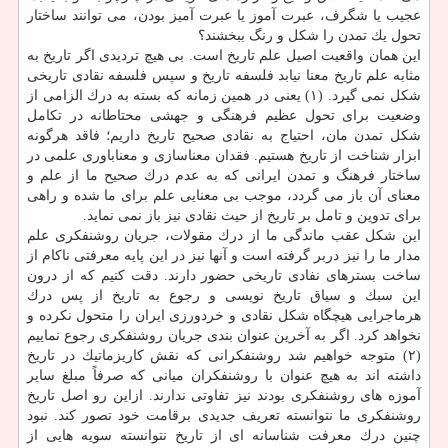
عجیب یا شگرف، عبرت آموز یا عبرت آمیز بودن، می توانند ساختار
تحول یك تمدن را شكل و رنگ ببخشند؟
این همان واقعیت اصیل علم تاریخ است. بی هیچ تردیدی اگر تاریخ به
مثابه علم تاریخ معنا نیابد فلسفه تاریخ و سپس فلسفه نقادی تاریخی
شكل نمی گیرد. (۱) یعنی در همین زمانه كه بسته به درك الزامی از
وضعیت برای تحول عظیم فرهنگی و جهشی محتاطانه در تكامل
شكل تمدن مان، احتیاج به نقادی صحیح تاریخ داریم؛ فاقد هرگونه
ابزار شناخت از تاریخ هستیم. فقدان معناسازی و معناباوری علمی در
ساختار فرهنگ و تمدن ایرانی كه به عدم درك صحیح ما از علم و
معنای آن باز می گردد، موجب بی معنایی علم برای ما شده و راهی
برای تدوین و تامل بر تاریخ از حیث نقادی نیز باز نمی نماید.
این شكل عقب ماندگی ما از درك مقولات، جریان روشنفكری علم
مدار ما را نیز دربر گرفته است و آنها نیز در این پایه معرفتی ناكام از
ساخت بسترهای نفادی تاریخی حضور دارند. دقت كنیم كه از درون
این سبك و سیاق تاریخ نویسی و رجوع به تاریخ از پس درك
هرماجرایی هیچگاه شكل نقادی و خردورزی ایران را متحول نكرده و
نخواهد كرد. اگر به آخرین عنوان بندی جریان روشنفكری رجوع نماییم
(۲) متوجه خواهیم شد روشنفكرانی كه نقش كاریزماتیك در تاریخ
داشته اند به هیچ عنوان با روشنفكران میانی كه صرفاً مبلغ سایر
آموزه های روشنفكری بودند نیز تفاوتی ندارند. ازاین رو اصل تاریخ
روشنفكری ما نتوانسته تعریف جدیدی برقامت خود تصور كند. نبود
چنین درك معرفت شناسانه ای از تاریخ نتوانسته سویه هایی از