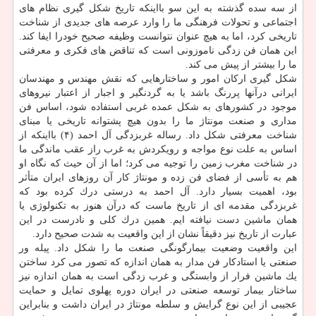
از سه سده گذشته به این سو بااینكه تاریخ شكل گیری نظام های
اجتماعی و تحولات فرهنگی ما را وارد عرصه های جدیدی از شناخت
تاریخی كرد، اما به هیچ عنوان نتوانست وظیفه صحیح خودرا ایفا كند.
این همان فن زدگی ناموزونی است كه تناقض های فكری و معرفتی
ما را بیشتر از پیش می كند.
شكل گیری اركان امور و ساختارهایی كه نقش مهندس و مهندسان
ایرانی درآنها پررنگ باشد یا به گردنگیر و اجبار از اعتبار نیروهای
موجود در كشورهای به شكل عمده غربی استفاده شود، اساس فن
مداری و صنعت مونتاژ ما را بدون هیچ پشتوانه تاریخی یا مبنای
شناخت معرفتی شكل داد. رساله غربزدگی آل احمد (۴) بااینكه از
اساس به علت نوع مواجه و رویكردش به غرب راز عقب ماندگی ما
در شناخت مغرب زمین را توجیه می كرد؛ اما از آن حیث كه نگاه او
هم به تأسی از فضای فن زده و مونتاژ كار آن روزهای ایران متأثر
بود، اهمیت بسیار دارد. آل احمد به درستی درك كرده بود كه
غربزدگی مقدمه ای از تاریخ ماست كه درآن هنوز به تكنولوژی یا
همان ماشین دست نیافته ایم. همین درك كلی و نادرست در این
عبارت از تاریخ نیز دقیقاً نشان از این واقعیت به شدت صحیح دارد.
این واقعیت وضعیت بیمارگونگی صنعت ما را شكل داد. پیله ور
صنعتی یا استادكار فن مدار به همان اندازه كه تصور می كرد ساختن
یك ماشین فرار از وابستگی و غرب زدگی است به همان اندازه نیز
ساختار بیمار توسعه صنعتی در ایران دوره پهلوی تمایل و حمایت
عجیبی از این نوع گرایش و سلطه مونتاژ در ایران داشت و بنابراین