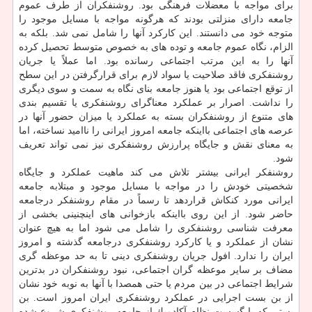
برای مواجه با معضلات فرهنگی بود. روشنفكران از طرف عموم
جامعه دارای منزلتی بودند كه هرگونه مواجه با مسایل موجود را
متوجه خود می دانستند. این كاركرد آنها را شامل نمی شد. بلكه به
الزام، نگاه عموم جامعه و توده های به خصوص متوسط تحصیل كرده
آنها را به این مرتب اجتماعی رسانده بود. اما عملاً یا جریان
روشنفكری فاقد صلاحیت یا سواد لازم برای قرارگرفتن در این سطح
از توقع اجتماعی بود یا هنوز جامعه بنای نگاه به سمت و سوی دیگری
را نداشت. اصرار بر عملكرد معناگرای روشنفكری یا تقسیم بندی
های متنوع از روشنفكران بسته به عملكرد یا میزان حضور آنها در
عرصه های اجتماعی بااینكه جامعه امروز ایرانی را ناامید نساخته، اما
به معنای نقش و جایگاه پرارزش روشنفكری نیز نمی تواند تعریف
شود.
روشنفكر ایرانی بیشتر تلاش می كند ماهیت عملكرد و جایگاه
شخصیتی خودش را در مواجه با مسایل موجود و مبتلابه جامعه
ایرانی مورد كنكاش قراردهد تا رسماً در مقام روشنفكر درجامعه
حاضر شود. از این روی بااینكه بازخوانی های اینچنینی بخشی از
معرفت شناسی روشنفكری را شامل می شود اما به هیچ عنوان
نشان از عملكرد و یا كاركرد روشنفكری درجامعه گذشته و امروز
ایران را ندارد. افول جریان روشنفكری دینی تا به حد موعظه گری
مضاف بر سایر موعظه گران اجتماعی، نبود روشنفكران در بدترین
شرایط اجتماعی در بین مردم یا حتی همصدا با آنها به نوبه خود نشان
از بن بست اجرایی در عملكرد روشنفكری ایران امروز است. بن
بستی كه با گسست نظام آكادمیك از جامعه روشنفكری شروع شده