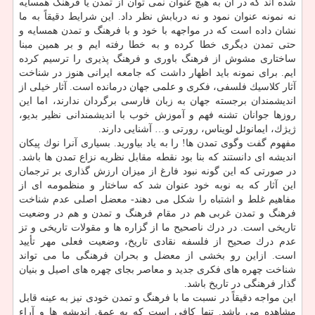
شده اند كه در آن به هیچ عنوان نمی توان از تمدن یا فرهنگ همسایه
نه نمونه عنوان نمود و نه دربابش نظر داد. این شرایط دقیقاً به ما
نشان داده است كه در مواجهه با خود و با فرهنگ و تمدن همسایه و
حتی تمدن دیگری خطا كرده و به خطا رفته ایم و بر همین مبنا
ساختاری مشوش از فرهنگ باوری و فرهنگ پذیری را ترسیم كرده
ایم. برای نمونه باید اظهار داشت كه جامعه ایرانی هنوز در شناخت
آثار كلاسیك فلسفی، فكری و علمی جهان درمانده است. آثار خیلی از
اندیشمندان برجسته جهان به زبان فارسی برگردان ندارند، اما این
روزها جوانان تشنه فهم و آموزش خوب با اندیشمندانی نظیر بدیو،
ژیژك، ایمانوئل لویناس، رورتی و… آشنایی دارند.
مفهوم گفت وگوی تمدن ها! را به یاد بیاورید. بسیاری آنرا نوك پیكان
اندیشه ای دانستند كه بنا بود نقطه مقابل نظریه نزاع تمدن ها باشد.
در صورتی كه این گونه نبود فارغ از میزان ارزش گذاری بر ترجمان
این آثار كه به نوبه خود عنوان شد كه ساختار و منظمومه ای از
مفاهیم غلط و اشتباه را شكل می دهند- معضل اصلی عدم شناخت
فرهنگ و تمدن غربی هم در مقام فرهنگ و تمدن و هم در وضعیت
تاریخی است. در درك ناصحیح ما از گزاره ها و مقولات تاریخی و تز
عدم درك صحیح از فلسفه نقادی تاریخ، وضعیت فعلی مهر تأیید
است. ازاین رو بخشی از معضل و بحران فرهنگی ما می تواند
شناخت چهره های فكری جدید و معاصر بجای چهره های اصیل و بنیان
گذار فرهنگی در تاریخ باشد.
این مواجه دقیقاً در نسبت ما با فرهنگ و تمدن خودی نیز به عینه قابل
مشاهده می باشد. تنها كافی است كه به عمق اندیشه ها و آراء