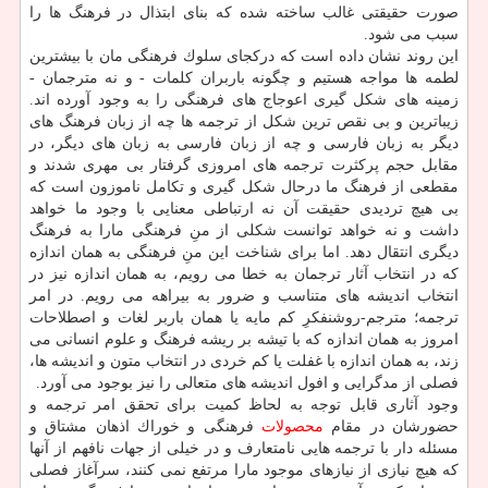
صورت حقیقتی غالب ساخته شده كه بنای ابتذال در فرهنگ ها را
سبب می شود.
این روند نشان داده است كه دركجای سلوك فرهنگی مان با بیشترین
لطمه ها مواجه هستیم و چگونه باربران كلمات - و نه مترجمان -
زمینه های شكل گیری اعوجاج های فرهنگی را به وجود آورده اند.
زیباترین و بی نقص ترین شكل از ترجمه ها چه از زبان فرهنگ های
دیگر به زبان فارسی و چه از زبان فارسی به زبان های دیگر، در
مقابل حجم پركثرت ترجمه های امروزی گرفتار بی مهری شدند و
مقطعی از فرهنگ ما درحال شكل گیری و تكامل ناموزون است كه
بی هیچ تردیدی حقیقت آن نه ارتباطی معنایی با وجود ما خواهد
داشت و نه خواهد توانست شكلی از منِ فرهنگی مارا به فرهنگ
دیگری انتقال دهد. اما برای شناخت این منِ فرهنگی به همان اندازه
كه در انتخاب آثار ترجمان به خطا می رویم، به همان اندازه نیز در
انتخاب اندیشه های متناسب و ضرور به بیراهه می رویم. در امر
ترجمه؛ مترجم-روشنفكرِ كم مایه یا همان باربر لغات و اصطلاحات
امروز به همان اندازه كه با تیشه بر ریشه فرهنگ و علوم انسانی می
زند، به همان اندازه با غفلت یا كم خردی در انتخاب متون و اندیشه ها،
فصلی از مدگرایی و افول اندیشه های متعالی را نیز بوجود می آورد.
وجود آثاری قابل توجه به لحاظ كمیت برای تحقق امر ترجمه و
حضورشان در مقام
محصولات
فرهنگی و خوراك اذهان مشتاق و
مسئله دار با ترجمه هایی نامتعارف و در خیلی از جهات نافهم از آنها
كه هیچ نیازی از نیازهای موجود مارا مرتفع نمی كنند، سرآغاز فصلی