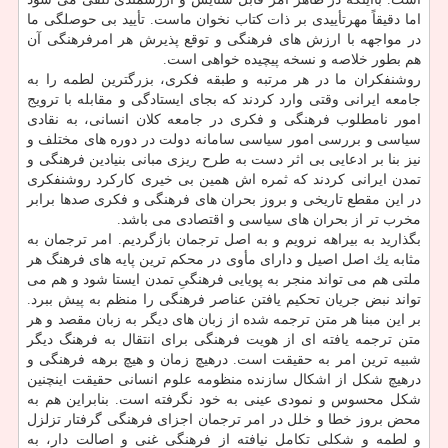
اما دقیقاً مهرتأییدی بر ذات كتاب نخوان ماست. تأیید بی حوصلگی ما
در مواجهه با ارزش های فرهنگی و توقع پذیرش هر امرفرهنگی آن
هم بطور خلاصه و نسخه پیچیده خواهی است.
روشنفكران ما در هر مرتبه و طبقه فكری، بزرگترین لطمه را به
جامعه ایرانی وقتی وارد كردند كه بجای ایستادگی و مقابله با ترویج
امور نامطلوب فرهنگی و فكری در جامعه كلان انسانی، به نقادی
سیاسی و بررسی امور سیاسی سامانه دولت در دوره های مختلف و
نیز بنا بر ادعایی بی اثر دست به طرح ریزی مبانی بنیادین فرهنگی و
تمدن ایرانی كردند كه ثمره اش همین بی خیری كاركرد روشنفكری
در این مقطع تاریخی و بروز بحران های فرهنگی و فكری صدها برابر
مخرب تر از بحران های سیاسی و اقتصادی می باشد.
بگذارید به بیراهه نرویم و به اصل ترجمان بازگردیم. امر ترجمان به
مثابه یك اصل اصیل و دارای مأوی در محكم ترین پایه های فرهنگ هر
ملتی هم می تواند منجر به پویایی فرهنگیِ تمدن ایستا شود و هم می
تواند نبض جریان تحكیم یافتن عناصر فرهنگی را منظم به پیش ببرد.
بر این مبنا هر متن ترجمه شده از زبان های دیگر به زبان مقصد و هر
متن ترجمه یافته ای از هویت فرهنگی برای انتقال به فرهنگ دیگر
شبیه ترین امر به حقیقت است. درهیچ زمان و هیچ برهه فرهنگی و
درهیچ شكل از اشكال سازنده منظومه علوم انسانی حقیقت اینچنین
شكل محسوس و نمودی عینی به خود نگرفته است. بنابراین هم به
محض بروز خطا و خلل در امر ترجمان اجزای فرهنگی گرفتار تزلزل
و لطمه و شكلی تكامل نیافته از فرهنگی غنی و اصالت دار، به