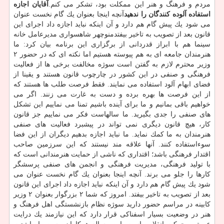
مردم و فرهنگ و هنر این ممكلت بود، تشكر می كنم.
آقایان اجازه
استفاده آلوده كنندگان را ندهید
آنچه اینجا بعنوان یك گام نخست عنوان
می شود یك پیش گام هم دارد و آن اینكه نباید اجازه داد اجرای این
قانون بعد از تصویب به تاخیر بیفتدمنوچهر شاهسواری مدیرعامل خانه
سینما هم با ابراز قدردانی از برگزاری این برنامه بیان كرد: ما
هنرمندان جامعه ای به هم پیوسته هستیم اما نكته ای كه در حضور ۲
وزیر محترم لازم به گفتن است سوژه مخالفت برخی ها از فعالیت
فرهنگی و صنفی در این كشور در چارچوب قانون هستند و یقینا از
فضای ابهام آلود استفاده می نمایند. فقط فرصت طلب ها هستند كه
از این فرصت ها بهره برده و دست به غارت می زنند. اگر می
خواهیم باقی بمانیم و ما برای آینده باشیم تمنا می نماییم این تشكل
های صنفی را جدی بگیرید. ما سالهاست فكر می نماییم جز قانون
كار، هیچ قانون دیگری نمی تواند در پیشبرد فعالیت های صنفی
هنرمندان به ما كمك نماید. ما نباید اجازه بدهیم دیگران از این فضا
سوءاستفاده كنند. آنها علاقه مند نیستند كه این سرزمین صاحب
اقتدار فرهنگی باشد؛ اقتداری كه ناشی از حمایت هنرمندانی است كه
با تولید فرهنگی، مدیریت فرهنگی و انجمن های صنفی پرسشگر
كارها را جلو می برند. آنچه اینجا بعنوان یك گام نخست عنوان می
شود یك پیش گام هم دارد و آن اینكه نباید اجازه داد اجرای این قانون
بعد از تصویب به تاخیر بیفتد. امروز كه شما ۲ بزرگوار بعنوان ۲ وزیر
كابینه در مراسم حضور دارید سوژه نظام بازنشستگی اهل فرهنگ و
هنر در وضعیت بسیار اسفناكی قرار دارد كه این نیازمند یك درایت