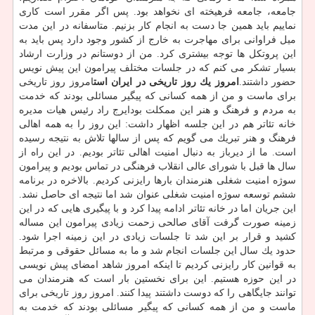
جامعه، جامعه فرهیخته ای نخواهد بود. پس اگر مقرر است كاری
نماییم باید همین جا دست به انجام كار بزنیم. متاسفانه در این مدت
میل فراوانی برای مهاجرت به خارج از كشور وجود دارد پس باید به
این پروتكل ها توجه بیشتری كرد. من از دوستانم در وزارت ارشاد
بسیار تشكر می كنم كه در جلسات مختلف پیرامون این پیش نویس
حضور داشتند.
امروز یك روز تاریخی در ایران است
امروز روز تاریخی
برای ماست و من از همه كسانی كه پیگیر مسائلی بودند كه خدمت
به مردم و فرهنگ و هنر این ممكلت بودایرج راد رئیس هیات مدیره
خانه تئاتر هم در این جلسه اظهار داشت: این روز را به همه اهالی
فرهنگ و هنر تبریك می گویم كه پس از سالها تلاش به نتیجه رسیده
است. ما از دیرباز به دنبال امنیت اهالی تئاتر بودیم. در این راه از
سال ها قبل با شورای عالی انقلاب فرهنگی در تماس بودیم و پیرامون
سوژه امنیت شغلی هنرمندان بارها رایزنی كردیم. بالاخره در برنامه
ششم توسعه سوژه امنیت شغلی عنوان شد اما نتیجه ای حاصل نشد.
این جریان اما در خانه تئاتر ادامه پیدا كرد و با پیگیری هایی كه در این
زمینه صورت گرفت آقای صالحی زحمت زیادی پیرامون این مساله
كشید و قرار بر این شد تا جلسات زیادی در این زمینه اجرا شود.
حدود یك سال این جلسات انجام شد و ما به مسائل حقوقی و مرتبط
به قوانین كار رایزنی كردیم تا اینكه امروز شاهد امضای پیش نویسی
در این حوزه هستیم. این برای نخستین بار است كه هنرمندان می
توانند جایگاهی را كه دوست داشتند پیدا كنند. امروز روز تاریخی برای
ماست و من از همه كسانی كه پیگیر مسائلی بودند كه خدمت به