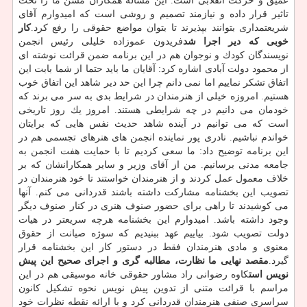
عمیق و حركت انقلابی است. این مساله همكاران مسن ما را تحت
تاثیر قرار داده و نیازمند تصمیم و روشی است كه امیدوارم آقای
شریعتمداری بتوانند بپذیرند تا بتوان مواضع حقوقی را رفع كرد.
كار
خوبی كه دیر اجرا شد
فریدون عموزاده خلیلی رئیس انجمن
نویسندگان كودك و نوجوان هم در این برنامه ضمن قرائت نوشته ای
از محمود دولت آبادی اشاره كرد: آقایان ما باید حتما از شما بابت این
اتفاق تشكر نماییم اما نمی دانم چرا این حد دیر شاهد این اتفاق خوب
هستیم. امروزه خیلی از هنرمندان در شرایط بدی به سر می برند كه
خودمان می دانیم در چه شرایطی هستند. امروز یك روز تاریخی
است كه می توانیم در آینده شاهد حدیث نفس هایی كه برایتان
خواندم نباشیم. نادری پور نماینده انجمن های هنرهای تجسمی هم در
این برنامه توضیح داد: ما سعی كردیم تا با حمایت هفت انجمن به
جامعه مدنی برسانیم. من از آقای وزیر و سایر همكارانشان كه بر
خلاف معمول عمل كردند و از هنرمندان خواستند تا خود هنرمندان در
تصویب این بخشنامه مشاركت داشته باشند قدردانی می كنم. آنها
می كوشیدند تا راهی برای حضور صنوف هنری در كنار صنوف دیگر
وجود داشته باشد. امیدوارم این بخشنامه هرچه سریعتر در هیات
دولت تصویب شود. بیاییم عهد ببنیدیم كه سوژه صیانت از حقوق
معنوی و مادی هنرمندان فقط در دستور كار این بخشنامه قرار
گیرد.
مقصد نهایی ما نظارت، مطالبه گری و اجرای صحیح این پیش
نویس است
كاوه رضوانی راد مشاور حقوقی خانه موسیقی هم در این
مراسم با قرائت متنی از تدوین پیش نویس نحوه تشكیل كانون
سراسری صنفی هنرمندان قدردانی كرد و با ارائه نقطه نظرات خود