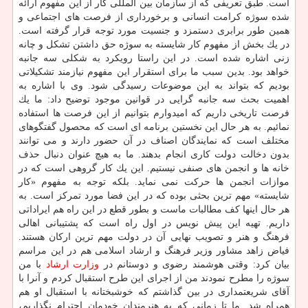
است. طبق تعریفی كه از سازمان بین المللی كار از این مفهوم ارائه
شده سوژه كرامت انسانی و برخورداری از فرصت های اجتماعی و
همین طور برابری دستمزد و جنسیت مورد توجه قرار گرفته است.
در یك بخش از مفهوم كار شایسته به سوژه حق داشتن تشكل و چانه
زنی اشاره شده است. در این راستا رویكرد به شكلی سه جانبه
خواهد بود. بدین سبب ما برای استقرار این مفهوم نیازمند تشكیلاتی
بودیم كه بتواند به این موضوعات رسیدگی شود. وی با اشاره به
اهمیت بحث سه جانبه گرایی در قوانین موجود توضیح داد: ما یك
فرصت تاریخی داریم كه امیدوارم بتوانیم از این فرصت ها استفاده
نمائیم. به هر حال این نخستین برنامه ای است كه محصول گفتگوهای
مختلف است كه نمایندگان اصناف در آن حضور دارند و می توانند
بدون دخالت دولت كاری انجام بدهند. ما به هیچ عنوان دنبال حذف
خانه ها و انجمن های صنفی نیستیم. این یك كار گروهی است كه در
موازات انجمن ها حركت نمی نماید. بلكه توجه به مفهوم «كار
شایسته» مهم ترین بحثی بوده كه در این فضا مورد تمركز است. به
هر حال اینها كف مطالبات ماست و بطور قطع در این راه هم ایراداتی
داریم. تهیه این پیش نویس در اول راه است كه پشتیبانی اهالی
فرهنگ و هنر و تصویب نهایی آن در دولت مهم ترین اركان هستند.
فیاض زاهد مشاور وزیر فرهنگ و ارشاد اسلامی هم در این مراسم
بیان كرد: وقتی هوشمند رضوی و دوستانم در
وزارت ارشاد
با من
سوژه را مطرح نمودند من از اجرای این طرح استقبال كردم و آنرا با
آقای شریعتمداری در بین گذاشتم كه خوشبختانه با استقبال او هم
همراه شد. ما تا زمانی كه به هنرمندان خودمان احترام نگذاریم،