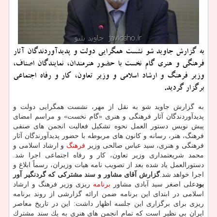
به گزارش جاوید شو نشست همگرایی دولت و پدیدآوردندگان آثار
فرهنگی و هنری گام نخست با حضور هنرمندان، نمایندگان اصناف،
وزیر فرهنگ و ارشاد اسلامی و وزیر تعاون، كار و رفاه اجتماعی
برگزار گردید.
به گزارش جاوید شو به نقل از مهر، نشست همگرایی دولت و
پدیدآوردندگان آثار فرهنگی و هنری «گام نخست» و مراسم امضای
پیش نویس دستور العمل نحوه تشكیل فعالیت انجمن های صنفی
فرهنگ، هنر، رسانه و كانون های مربوطه با حضور پدیدآورندگان آثار
فرهنگی و هنری، سید عباس صالحی وزیر
فرهنگ
و ارشاد اسلامی و
محمد شریعتمداری وزیر تعاون، كار و رفاه اجتماعی اجرا شد.
دستورالعمل یاد شده بعد از تصویب نامه هیات وزیران، رسماً ابلاغ و
اجرا خواهد شد.
گزارش آقای مشاور و سند مشتركی كه گردنگیر آور
بود
علی اصغر سید آبادی مشاور
برنامه
ریزی وزیر فرهنگ و ارشاد
اسلامی در ابتدای این برنامه ضمن ارائه گزارشی از روند برنامه
ریزی برای برگزاری این جلسه اظهار داشت: این در تاریخ معاصر
ایران بی نظیر است كه تمام انجمن های هنری به یك سند مشترك