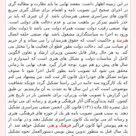
در این زمینه اظهار داشت: مقصد نهایی ما باید نظارت و مطالبه گری
در اجرای صحیح این تصویب نامه و اهتمام برای شكل گیری سریع
كانون های سراسری صنفی هنرمندان باشد. از آن چیزی كه باید بر
حذر باشیم تمركز بر ماهیت مدنی و عدم دخالت های دولتی است.
نهاد صنفی رقیب دولت نیست همراه دولت می باشد تا دولت بجای
ورود به اجرا به سیاستگذاری مشغول باشد. نهاد صنفی حلقه اتصال
هنرمند
و حاكمیت است كه حقوق هنرمندان را می ستاند و از حریم
او صیانت می كند. دخالت دولت بطور قطع آن فعالیت ها را مختل می
كند. به هر حال رفتار قابل تحسین وزیران ارشاد و تعاون الگویی
كامل از مناسبات دولت و تشكل های هنری است كه امیدوارم در
سال های پیش رو هم مورد توجه قرار گیرد. هدف نهایی ما زمانی
محقق می شود كه تصویب نامه بطور كامل اجرا شود تا صنوف
بتوانند تشكل های خودرا ذیل قانون كار ثبت كنند. من پیشنهاد می كنم
كه یك كارگروه سه جانبه در این راستا تشكیل گردد چونكه شفافیت
موضوعی است كه در این سال ها به شدت به آن نیازمندیم. بر طبق
این گزارش با تصویب هیات وزیران، برای نخستین بار در تاریخ هنر
كشور، كلیه پدیدآورندگان آثار فرهنگی و هنری و رسانه ای می توانند
ذیل تبصره (۵) ماده (۱۳۱) قانون كار، انجمن صنفی سراسری تشكیل
دهند. به سبب همین تصویب نامه هر یك از حوزه های فرهنگی، هنری
و رسانه ای می توانند یك كانون سراسری تشكیل دهند و در نهایت از
به هم پیوستن آنها كانون فراگیر
فرهنگ و هنر
، تشكیل خواهد شد. از
یك سال قبل به منظور تدوین پیش نویس دستورالعمل نحوه تشكیل