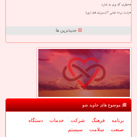
خطری که بوی بد ندارد
پشت پرده علمی آتشسوزی های اروپا
جدیدترین ها
موضوع های جاوید شو
برنامه
فرهنگ
شركت
خدمات
دستگاه
صنعت
سلامت
سیستم