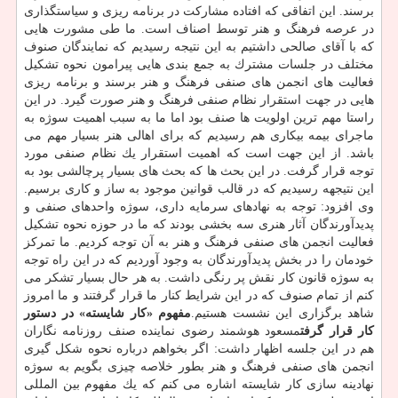
برسند. این اتفاقی كه افتاده مشاركت در برنامه ریزی و سیاستگذاری
در عرصه فرهنگ و هنر توسط اصناف است. ما طی مشورت هایی
كه با آقای صالحی داشتیم به این نتیجه رسیدیم كه نمایندگان صنوف
مختلف در جلسات مشترك به جمع بندی هایی پیرامون نحوه تشكیل
فعالیت های انجمن های صنفی فرهنگ و هنر برسند و برنامه ریزی
هایی در جهت استقرار نظام صنفی فرهنگ و هنر صورت گیرد. در این
راستا مهم ترین اولویت ها صنف بود اما ما به سبب اهمیت سوژه به
ماجرای بیمه بیكاری هم رسیدیم كه برای اهالی هنر بسیار مهم می
باشد. از این جهت است كه اهمیت استقرار یك نظام صنفی مورد
توجه قرار گرفت. در این بحث ها كه بحث های بسیار پرچالشی بود به
این نتیجهه رسیدیم كه در قالب قوانین موجود به ساز و كاری برسیم.
وی افزود: توجه به نهادهای سرمایه داری، سوژه واحدهای صنفی و
پدیدآورندگان آثار هنری سه بخشی بودند كه ما در حوزه نحوه تشكیل
فعالیت انجمن های صنفی فرهنگ و هنر به آن توجه كردیم. ما تمركز
خودمان را در بخش پدیدآورندگان به وجود آوردیم كه در این راه توجه
به سوژه قانون كار نقش پر رنگی داشت. به هر حال بسیار تشكر می
كنم از تمام صنوف كه در این شرایط كنار ما قرار گرفتند و ما امروز
شاهد برگزاری این نشست هستیم.
مفهوم «كار شایسته» در دستور
كار قرار گرفت
مسعود هوشمند رضوی نماینده صنف روزنامه نگاران
هم در این جلسه اظهار داشت: اگر بخواهم درباره نحوه شكل گیری
انجمن های صنفی فرهنگ و هنر بطور خلاصه چیزی بگویم به سوژه
نهادینه سازی كار شایسته اشاره می كنم كه یك مفهوم بین المللی