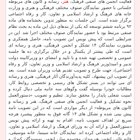
فعالیت انجمن های صنفی فرهنگ،
هنر
، رسانه و كانون های مربوطه
جلساتی با حضور نمایندگان صنوف مختلف فرهنگی و هنری و وزارت
خانه های فرهنگ و ارشاد اسلامی و تعاون، كار و رفاه اجتماعی
برگزار شده است. این جلسات به منظور تدوین بخشنامه های ماده
۹۲ برنامه ششم توسعه كه یكی از بندهای ذیل این ماده به بحث نظام
صنفی مرتبط بود با حضور نمایندگان صنوف مختلف اجرا شد. این در
شرایطی است كه پیش نویس این تصویب نامه، حاصل همفكری و
مشورت نمایندگان ۱۴ تشكل و انجمن فرهنگی، هنری و رسانه ای
است كه طی بیشتر از یكسال و در خلال برگزاری ده ها جلسه
عمومی و تخصصی تهیه شده و با تایید و امضای دو وزیركابینه دولت
تدبیر و امید(وزیر فرهنگ و ارشاد اسلامی و وزیر تعاون، كار و رفاه
اجتماعی)، جهت طرح و تصویب تقدیم هیات وزیران شده است. بعد
از تصویب این پیشنهاد، كلیه پدیدآورندگان آثار فرهنگی، هنری و رسانه
ای می توانند در بستر تشكل های رسمی و تخصصی روابط كار،
مطالبات خودرا بوسیله گفت وگوهای سه جانبه ملی دنبال كرده و
امنیت شغلی پایدار را محقق سازند. تنظیم و تصویب «دستورالعمل
نحوه تشكیل و فعالیت انجمن های صنفی فرهنگ، هنر و رسانه و
كانون های مربوطه» از دیگر مواردی است كه در این تصویب نامه
پیش بینی شده و تشكل های ۱۴ گانه فوق به منظور پیشبرد هرچه
سریع تر اهداف تصویب نامه، اقدام به تهیه و ارائه پیش نویس
دستورالعمل و ارائه آن به وزرای فرهنگ و ارشاد اسلامی و تعاون،
كار و رفاه اجتماعی كرده اند. نمایندگان خانه سینما، خانه موسیقی،
خانه تئاتر، انجمن هنرمندان مجسمه ساز، انجمن نویسندگان كودك و