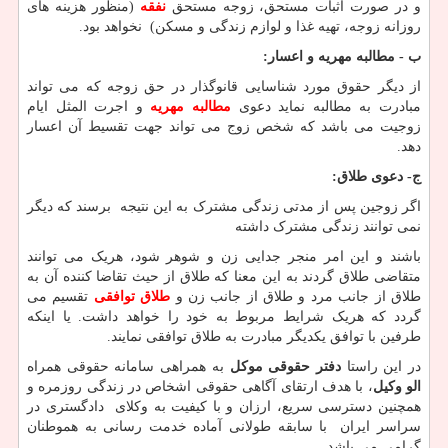
و در صورت اثبات مستحق، زوجه مستحق
نفقه
(منظور هزینه های
روزانه زوجه، تهیه غذا و لوازم زندگی و مسکن) نخواهد بود.
ب - مطالبه مهریه و اعسار:
از دیگر حقوق مورد شناسایی قانوگذار در حق زوجه که می تواند
مبادرت به مطالبه نماید دعوی
مطالبه مهریه
و اجرت المثل ایام
زوجیت می باشد که شخص زوج می تواند جهت تقسیط آن اعسار
دهد.
ج- دعوی طلاق:
اگر زوجین پس از مدتی زندگی مشترک به این نتیجه برسند که دیگر
نمی توانند زندگی مشترک داشته
باشند و این امر منجر جدایی زن و شوهر شود، هریک می توانند
متقاضی طلاق گردند به این معنا که طلاق از حیث تقاضا کننده آن به
طلاق از جانب مرد و طلاق از جانب زن و
طلاق توافقی
تقسیم می
گردد که هریک شرایط مربوط به خود را خواهد داشت. یا اینکه
طرفین با توافق یکدیگر مبادرت به طلاق توافقی نمایند.
در این راستا
دفتر حقوقی موکل
به همراهی سامانه حقوقی همراه
الو وکیل
، با هدف ارتقای آگاهی حقوقی اشخاص در زندگی روزمره و
همچنین دسترسی سریع، ارزان و با کیفیت به وکلای دادگستری در
سراسر ایران با سابقه طولانی آماده خدمت رسانی به هموطنان
گرامی می باشد.