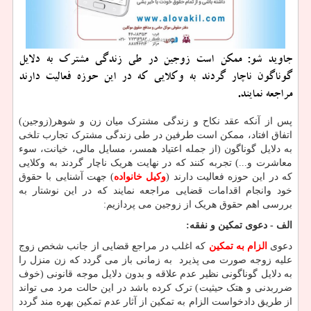
جاوید شو: ممكن است زوجین در طی زندگی مشترك به دلایل
گوناگون ناچار گردند به وكلایی كه در این حوزه فعالیت دارند
مراجعه نمایند.
پس از آنکه عقد نکاح و زندگی مشترک میان زن و شوهر(زوجین)
اتفاق افتاد، ممکن است طرفین در طی زندگی مشترک تجارب تلخی
به دلایل گوناگون (از جمله اعتیاد همسر، مسایل مالی، خیانت، سوء
معاشرت و...) تجربه کنند که در نهایت هریک ناچار گردند به وکلایی
که در این حوزه فعالیت دارند (
وکیل خانواده
) جهت آشنایی با حقوق
خود وانجام اقدامات قضایی مراجعه نمایند که در این نوشتار به
بررسی اهم حقوق هریک از زوجین می پردازیم:
الف - دعوی تمکین و نفقه:
دعوی
الزام به تمکین
که اغلب در مراجع قضایی از جانب شخص زوج
علیه زوجه صورت می پذیرد به زمانی باز می گردد که زن منزل را
به دلایل گوناگونی نظیر عدم علاقه و بدون دلایل موجه قانونی (خوف
ضرربدنی و هتک حیثیت) ترک کرده باشد در این حالت مرد می تواند
از طریق دادخواست الزام به تمکین از آثار عدم تمکین بهره مند گردد