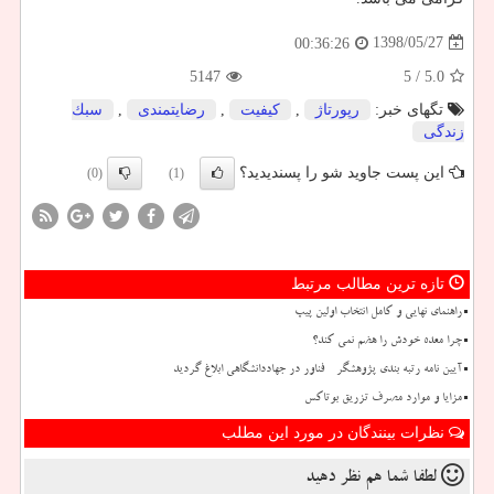
1398/05/27
00:36:26
5147
/ 5
5.0
تگهای خبر:
رپورتاژ
,
كیفیت
,
رضایتمندی
,
سبك
زندگی
این پست جاوید شو را پسندیدید؟
(0)
(1)
تازه ترین مطالب مرتبط
راهنمای نهایی و کامل انتخاب اولین پیپ
چرا معده خودش را هضم نمی کند؟
آیین نامه رتبه بندی پژوهشگر - فناور در جهاددانشگاهی ابلاغ گردید
مزایا و موارد مصرف تزریق بوتاکس
نظرات بینندگان در مورد این مطلب
لطفا شما هم
نظر دهید