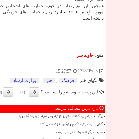
مورد بالغ بر ۱۳۰۵ میلیارد ریال، حمایت های فره
داشته است.
منبع:
جاوید شو
1398/05/26
15:27:57
تگهای خبر:
فرهنگ
,
هنر
,
وزارت ارشاد
این پست جاوید شو را پسندیدید؟
(0)
(1)
تازه ترین مطالب مرتبط
برگزاری مراسم بزرگداشت سالروز بازدید رهبر شهید از پژوهشگاه رویان
گدایی تأیید در اینستاگرام و ایکس، عزت را می کشد
مادری، دیگر فقط یک نقش سنتی نیست