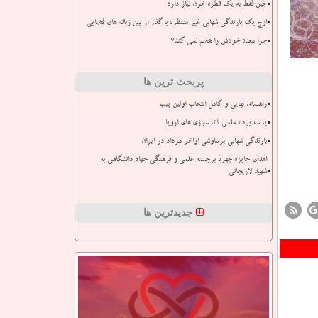
چین فقط به یک قطره خون نیاز دارد
اوج یک بارندگی شهابی غیر منتظره با گذر از بین زباله های فضایی
چرا معده خودش را هضم نمی کند؟
پربحث ترین ها
راهنمای نهایی و کامل انتخاب اولین پیپ
پشت پرده علمی آتشسوزی های اروپا
بارندگی شهابی برساوشی اواخر مرداد در ایران
اهدای جایزه چهره برجسته علمی و فرهنگی جهاد دانشگاهی به
شهید لاریجانی
جدیدترین ها