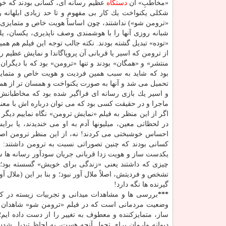
«مخاطبِ» آن
دستگاه
عظیم رسانه ای، كسانی بودند كه خوی
شكلی یكنواخت یك كار بی مفهوم و تا حد زیادی ابلهانه ر
«ترومن شو») نداشتند، چون اساساً هویت خاص و متمایزی وجود
شبانه روزی آنها را با هوشمندی وصف ناپذیری، یكسان، یك ج
«توده» تبدیل گشته بودند. نكته جالب توجه این فیلم هم همی
از ترومن كه اسیر یا قربانی آن پروپاگاندا و نمایش عظیم ر
منتشر» و «همگان» بودند و تنها «ترومن» بود كه با دیگرا
بود كه شاید به سبب همین فردیت و هویت خاص و متمایزش
تحمیل می شد و آنها به صورت یكنواخت و همسان تر از همی
و اسیر یك بازی رسانه ای فراگیر شده بود كه مخاطبانش 
ماجرا و در حقیقت كسی بود كه می توان درباره اش با معن
اگر از این منظر به فیلم «نمایش ترومن» نگاه نماییم دی
در لحظاتی معین، میلیونها آدم به او می خندیدند، یا بر
احساس خوشبختی می كردند! نه، از این منظر ترومن اصلاً 
كسانی بودند كه چنین تصوراتی نسبت به ترومن داشتند: «
یكدست ساز و هویت زدا قربانی جریان سودآور رسانه ها ش
چیزی كه داشتند یعنی «زندگی برای خویش» گسسته بود؛ باز
تشخص و فردیتش، اصلاً ملال آور نبود؛ و بنا بر این (ملال
گیرنده ها نگه دارد!
***
بررسی ها و مشاهدات میدانی و تجربیات زیسته در كن
وضعیت مردمانی است كه در فیلم «ترومن شو» شاهدان زند
ساز، متمایزكننده و معطوف به تغییر را از دست داده ایم
دیوانه وارمان برای تحول آنچه هست، به لحاظ تبدیل شدن 