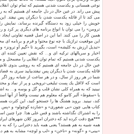
نوعی همسانی و یكدست شدنی هستیم كه تمام توان انقلابی 
پیش می راند. در عین حال در دل جامعه ای هستیم كه به رو
می كند تا از قائله یكدست شدن با دیگران پس نیفتد. ای
خویش را خیلی زود به دستگاه گیرنده برساند، نمایش را
ترومن» را می توان با انواع برنامه های دیگری پر كرد و ر
همین كار را می كنند. اما این در اصل قضیه تفاوتی ایجا
این موقعیت تراژیك با چه نوع محتوا و فرم و برنامه ای م
«تبدیل ارزش به كلیشه» است، بگیرید تا «گیم آو ترونز» و 
اخبار و سریالهای تركیه ای و… كه نقش تعیین كننده ای 
یكدست شدنی هستیم كه تمام توان انقلابی را مضمحل و منحل
عین حال در دل جامعه ای هستیم كه به روشی بدوی تلاش می
قائله یكدست شدن با دیگران پس نیفتدبیایید سری به فضا
است كه لااقل یك پست تبلیغی-ترویجی و پر از نماد و محتوا
یا «سقوط» آلبر كامو كه معلوم هم نیست واقعاً از آنها ا
كند، نبینید. بروید هشتگ ها را جستجو كنید، این كثرت هم
كتاب هایی چون «بی شعوری» و «شازده كوچولو» و «پس از
را به اشتراك نگذاشته باشند و قس علی هذا. چرا چنین ا
***
هیچ دقت كرده اید كه دختران امروز كلان شهرهای ایرا
همه شبیه به هم هستند؟ یعنی همه باید دخترانی را كه ب
«بینی» و «گونه» و «ناخن» و «لب و لوچه» مشابه به هم د