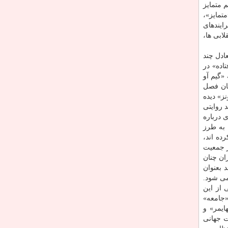
 متمایز
مایز»،
ایندهای
ابی ها،
ادل چند
اده» در
«گیم آو
گان فصل
نز» دیده
د روایتی
ی درباره
 به طرز
ده اند،
ر جمعیت
ان چنان
 بعنوان
می شود.
از این
«جامعه»
ایمر» و
ت جهانی