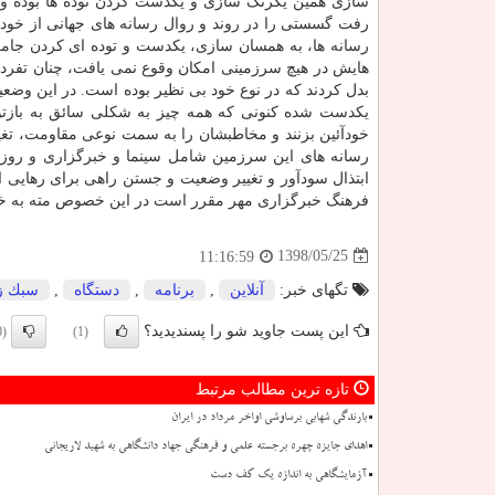
سازی همین یكرنگ سازی و یكدست كردن توده ها بوده و ا
رفت گسستی را در روند و روال رسانه های جهانی از خود نشا
رسانه ها، به همسان سازی، یكدست و توده ای كردن جامعه 
هایش در هیچ سرزمینی امكان وقوع نمی یافت، چنان تفرد مع
بدل كردند كه در نوع خود بی نظیر بوده است. در این وضع
یكدست شده كنونی كه همه چیز به شكلی سائق به بازتو
خودآئین بزنند و مخاطبشان را به سمت نوعی مقاومت، تغیی
رسانه های این سرزمین شامل سینما و خبرگزاری و روزنا
ابتذال سودآور و تغییر وضعیت و جستن راهی برای رهایی
فرهنگ خبرگزاری مهر مقرر است در این خصوص مته به خ
1398/05/25
11:16:59
تگهای خبر:
آنلاین
,
برنامه
,
دستگاه
,
سبك ز
این پست جاوید شو را پسندیدید؟
(0)
(1)
تازه ترین مطالب مرتبط
بارندگی شهابی برساوشی اواخر مرداد در ایران
اهدای جایزه چهره برجسته علمی و فرهنگی جهاد دانشگاهی به شهید لاریجانی
آزمایشگاهی به اندازه یک کف دست