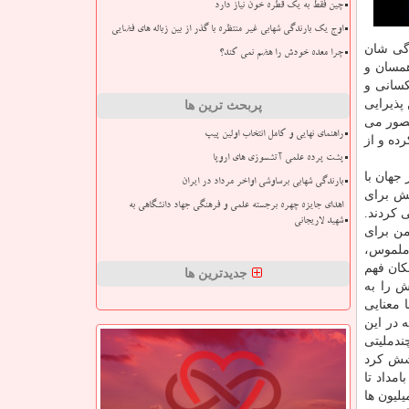
چین فقط به یک قطره خون نیاز دارد
اوج یک بارندگی شهابی غیر منتظره با گذر از بین زباله های فضایی
دگی شان
چرا معده خودش را هضم نمی کند؟
همسان و
كسانی و
 پذیرایی
پربحث ترین ها
تصور می
راهنمای نهایی و کامل انتخاب اولین پیپ
ده و از
پشت پرده علمی آتشسوزی های اروپا
ر سراسر جهان با
بارندگی شهابی برساوشی اواخر مرداد در ایران
یش برای
اهدای جایزه چهره برجسته علمی و فرهنگی جهاد دانشگاهی به
 كردند.
شهید لاریجانی
من برای
 ملموس،
مكان فهم
جدیدترین ها
ش را به
 معنایی
 در این
دملیتی
وشش كرد
مداد تا
لیون ها