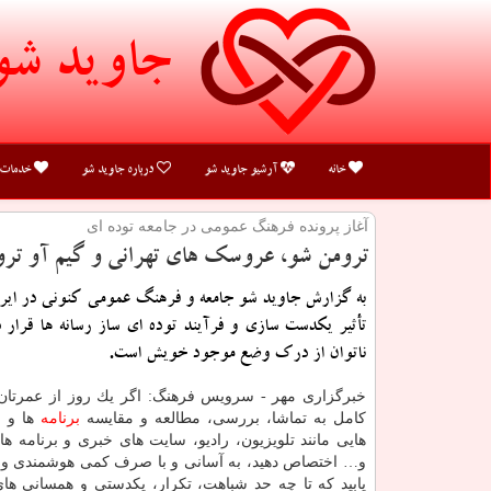
جاوید شو
خانه
آرشیو جاوید شو
درباره جاوید شو
خدمات
آغاز پرونده فرهنگ عمومی در جامعه توده ای
ترومن شو، عروسك های تهرانی و گیم آو ترون
به گزارش جاوید شو جامعه و فرهنگ عمومی كنونی در ایر
تأثیر یكدست سازی و فرآیند توده ای ساز رسانه ها قرار 
ناتوان از درك وضع موجود خویش است.
خبرگزاری مهر - سرویس فرهنگ: اگر یك روز از عمرتان
كامل به تماشا، بررسی، مطالعه و مقایسه
برنامه
ها و 
هایی مانند تلویزیون، رادیو، سایت های خبری و برنامه ها
و… اختصاص دهید، به آسانی و با صرف كمی هوشمندی و ت
یابید كه تا چه حد شباهت، تكرار، یكدستی و همسانی های