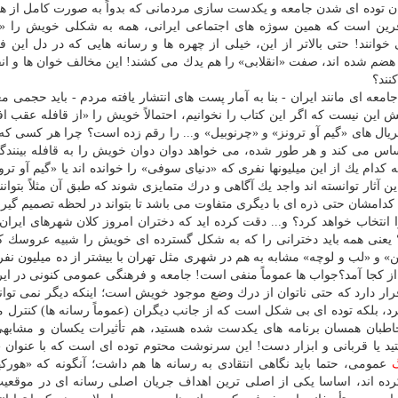
مان توده ای شدن جامعه و یكدست سازی مردمانی كه بدواً به صورت كامل از هم
رین است كه همین سوژه های اجتماعی ایرانی، همه به شكلی خویش را «مت
ند! حتی بالاتر از این، خیلی از چهره ها و رسانه هایی كه در دل این فر
هضم شده اند، صفت «انقلابی» را هم یدك می كشند! این مخالف خوان ها و انقل
نند؟
معه ای مانند ایران - بنا به آمار پست های انتشار یافته مردم - باید حجمی مع
ش این نیست كه اگر این كتاب را نخوانیم، احتمالاً خویش را «از قافله عقب افت
ال های «گیم آو ترونز» و «چرنوبیل» و... را رقم زده است؟ چرا هر كسی كه 
احساس می كند و هر طور شده، می خواهد دوان دوان خویش را به قافله بینند
كدام یك از این میلیونها نفری كه «دنیای سوفی» را خوانده اند یا «گیم آو ترو
ن آثار توانسته اند واجد یك آگاهی و درك متمایزی شوند كه طبق آن مثلاً بتوانن
د؟ كدامشان حتی ذره ای با دیگری متفاوت می باشد تا بتواند در لحظه تصمیم گیر
انتخاب خواهد كرد؟ و... دقت كرده اید كه دختران امروز كلان شهرهای ایران
 یعنی همه باید دخترانی را كه به شكل گسترده ای خویش را شبیه عروسك كر
» و «لب و لوچه» مشابه به هم در شهری مثل تهران با بیشتر از ده میلیون نف
از كجا آمد؟جواب ها عموماً منفی است! جامعه و فرهنگی عمومی كنونی در ایر
رار دارد كه حتی ناتوان از درك وضع موجود خویش است؛ اینكه دیگر نمی تواند
رد، بلكه توده ای بی شكل است كه از جانب دیگران (عموماً رسانه ها) كنترل 
بان همسان برنامه های یكدست شده هستید، هم تأثیرات یكسان و مشابهی 
هستید یا قربانی و ابزار دست! این سرنوشت محتوم توده ای است كه با عنوان 
عمومی، حتما باید نگاهی انتقادی به رسانه ها هم داشت؛ آنگونه كه «هوركه
ده اند، اساسا یكی از اصلی ترین اهداف جریان اصلی رسانه ای در موقعی