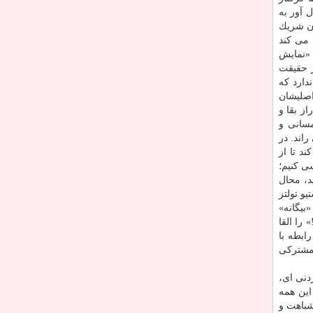
 آور به
ان شریك
 می كند
 «نمایش
ر حقیقت
دارد كه
اصلیشان
ز بقا و
مسانی و
اند. در
د تا از
ی كنیم؛
ام بزنید، محال
و تولتز
له ای از داستان های «بیگانه»
را القا
ابطه با
 مشتركی
دنی ای،
این همه
شباهت و