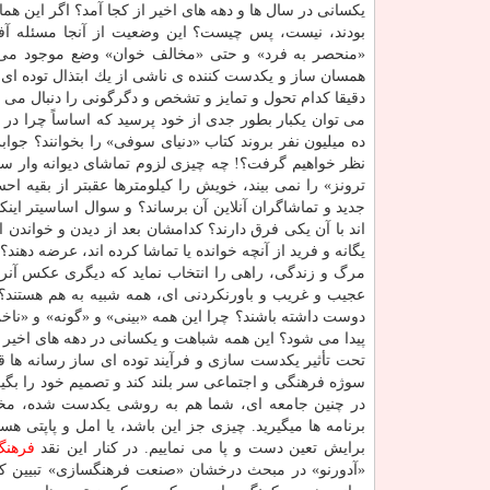
یكسانی در سال ها و دهه های اخیر از كجا آمد؟ اگر این ه
بودند، نیست، پس چیست؟ این وضعیت از آنجا مسئله آف
«منحصر به فرد» و حتی «مخالف خوان» وضع موجود می خوان
همسان ساز و یكدست كننده ی ناشی از یك ابتذال توده ای 
دقیقا كدام تحول و تمایز و تشخص و دگرگونی را دنبال می ك
می توان یكبار بطور جدی از خود پرسید كه اساساً چرا در جا
ده میلیون نفر بروند كتاب «دنیای سوفی» را بخوانند؟ جواب
نظر خواهیم گرفت؟! چه چیزی لزوم تماشای دیوانه وار سری
ترونز» را نمی بیند، خویش را كیلومترها عقبتر از بقیه 
جدید و تماشاگران آنلاین آن برساند؟ و سوال اساسیتر اینكه 
اند با آن یكی فرق دارند؟ كدامشان بعد از دیدن و خواندن ای
یگانه و فرید از آنچه خوانده یا تماشا كرده اند، عرضه دهن
مرگ و زندگی، راهی را انتخاب نماید كه دیگری عكس آنرا 
عجیب و غریب و باورنكردنی ای، همه شبیه به هم هستند؟
دوست داشته باشند؟ چرا این همه «بینی» و «گونه» و «ناخن
پیدا می شود؟ این همه شباهت و یكسانی در دهه های اخیر 
تحت تأثیر یكدست سازی و فرآیند توده ای ساز رسانه ها ق
سوژه فرهنگی و اجتماعی سر بلند كند و تصمیم خود را بگی
در چنین جامعه ای، شما هم به روشی یكدست شده، مخاط
برنامه ها میگیرید. چیزی جز این باشد، یا امل و پاپتی 
برایش تعین دست و پا می نماییم. در كنار این نقد
فرهنگ
«آدورنو» در مبحث درخشان «صنعت فرهنگسازی» تبیین كر