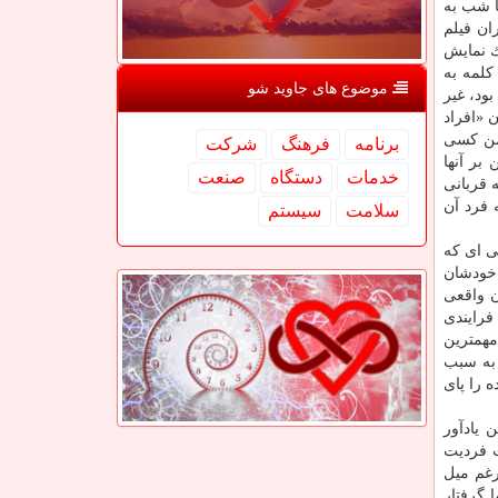
ا شب به
ان فیلم
ك نمایش
كلمه به
موضوع های جاوید شو
ود، غیر
 «افراد
ومن كسی
برنامه
فرهنگ
شركت
بر آنها
خدمات
دستگاه
صنعت
 قربانی
 فرد آن
سلامت
سیستم
ی ای كه
 خودشان
ن واقعی
فرایندی
مهمترین
 به سبب
 را پای
 یادآور
ت فردیت
رغم میل
 گرفتار