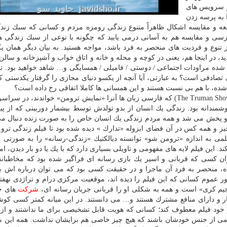
 و سرویس های
ا به پرسه زدن
عه و مقایسه اشكال ظاهراً متنوع زندگی رومزه مردم و كسانی كه سبك زن
ررسی و مقایسه هم به آسانی درمی یابید كه چگونه با نوعی از سبك زندگی 
تنوع و فردیت های منحصر به فرد باشد، مواجه هستید. به بیان دیگر همان ی
ید، در اینجا هم، یعنی در كوچه و محله و خانه و اتاق خواب و آشپزخانه و سالن
 شده مراودات اجتماعی / دوستی / فامیلی / همسایگی و… شاهد خواهید بود. 
صادفی است؟ به عبارتی، آیا آنچه از یكسو دنیای مجازی را گرفتار یكدستی كر
ه، با هم بی نسبت هستند و این همسانی ها كاملا اتفاقی رخ داده است؟
چند سال پیش فیلم درخشانی با عنوان «ترومن شو» (The Truman Show) كه فارسی زبان ها آنرا «نمایش ترومن» خواندند، د
وشمندانه بود. زندگی یك انسان از بدو تولدش توسط بیشمار دوربینی كه از پ
 و پخش می شد و همه مردم زندگی یك انسان خاص را به صورت زنده دنبال می
و همه كس در آن فضای ایزوله «تدارك » دیده شده بود تا فیلم زندگی ترو
لمی به اندازه «ترومن شو» توانسته دیالكتیك «زندگی-رسانه» را به صورتی
د. این فیلم لایه های مفهومی و تاویلی بسیاری دارد كه با یك یا دو بار دیدن، ا
نوان كسی كه قربانی و اسیر یك بازی رسانه ای فراگیر شده بود كه مخاطبان
ه، منحصر به فرد آن ماجرا و در حقیقت كسی بود كه می توان درباره اش با
عموم كسانی كه این فیلم را دیده اند، موقعیت مركزی درام و تراژدی نهفته
«جیم كری» است و همه به شكلی او را قربانی جریان رسانه ای،
شركت
های چن
مكار و دارای منافع مشترك هستند و… می دانستند. در این میانه كمتر كسی ك
د فیلم معطوف كند؛ كسانی كه هویت قابل تشخیصی برای ما نداشتند و از با
می از جنس خودشان باشند كه هیچ چیز خاصی هم برایشان نداشت. همه این می