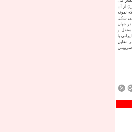
تظار می
) از آن
ه نمونه
 بی شكل
در جهان
مستقل و
رانی با
ر مقابل
» سرویس