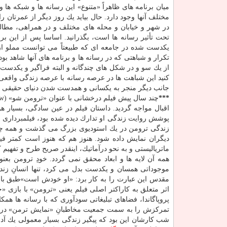
میان برنامه های ظاهراً «متنوع» این رسانه ها و شبكه ها
مختلف آنها وجود دارد. حال بیاید یك روز دیگر از عمرتان ر
در شهر و خیابان و محله های مختلف و در همراهی، مطال
تحت تأثیر رسانه ها است، بگذرانید. اساسا پس از این ب
یكدست شده در جامعه ای كه طبیعتاً می توانست مملو از 
تكرار و شباهتی كه در رسانه ها و برنامه های آنها شاهد بود
از یك سو و در شكل های چندگانه و البته فراگیر و یكدست
كنید این شباهت ها در عرصه رسانه با عرصه زندگی واقعی ت
جانب دیگر منجر به یكسانی و همدست شدن دنیای حقیقی شد
***
اقبال مواجه گردید. داستان فیلم در عین سادگی، بسیار ه
پوشش روایت زندگی او تدارك دیده شده بود، فیلمبرداری
زندگی ترومن در یك استودیوی بزرگ می گذشت و همه چیز 
دیگران نمایش داده شود. هنوز هم كه هنوز است كمتر فی
ماتریالیستی و به نحو درآماتیك، اینقدر صریح طرح و تفهیم كن
همه آن لایه ها و ابعاد محقق نمی گردد. خودِ ترومن بع
موجوداتی همسان و یكدست بدل می كرد، تنها انسانِ زند
مقدس این عبارت را به كار برد: «او خودش است»طبق باور 
اثر متعلق به كاراكتر اصلی فیلم یعنی «ترومن» با بازی 
پروپاگاندا، فضاهای تبلیغاتی سودآوری كه با رسانه ها ه
تمركزش را به سمت جمعیت مخاطبانِ «نمایش ترمن» در خو
شب كارشان این بود كه پیگیر زندگی بسیار معمولی یك آد