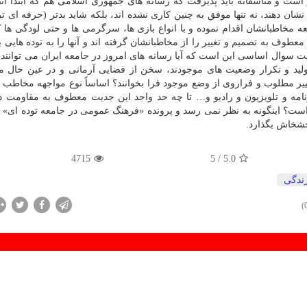
ست و متأسفانه باید پذیرفت كه رسانه های جمهوری اسلامی هم كه ابتدا ان
ن دهند، نه تنها موفق به چنین كاری نشده اند، بلكه شاید بدتر (حرفه ای تر!
مخاطبانشان اقدام نموده و با انواع بازی ها، سرگرمی ها و حتی لودگی ها ك
طوف به تصمیم و تغییر را از مخاطبانشان گرفته اند و آنها را به توده هایی
یت سوال اساسی این است كه آیا رسانه های امروز در جامعه ایران می توانند 
لید و تكرار وضعیت های موجودند، سخن از فضایی آرمانی و در عین حال 
ر مطلوب و فراروی از وضع موجود فرا بخوانند؟ اساساً نوع مواجهه مخاطب ای
مه و تلویزیون و رادیو و… تا چه حد واجد این جدیت معطوف به مقاومت د
 است؟ اینگونه به نظر نمی رسد و پرونده «فرهنگ عمومی در جامعه توده ای
شخاش بگذارد.
4715
/ 5
5.0
ندگی