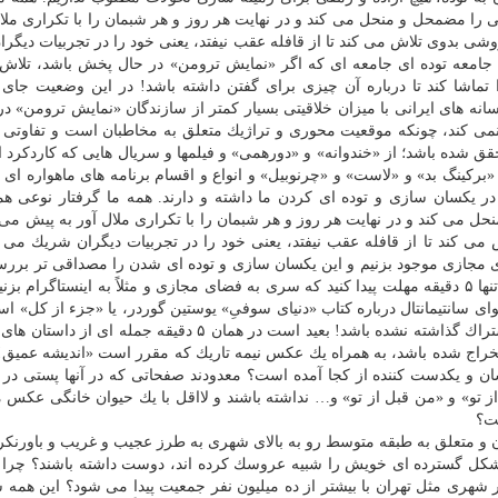
را مضمحل و منحل می كند و در نهایت هر روز و هر شبمان را با تكراری ملال
شی بدوی تلاش می كند تا از قافله عقب نیفتد، یعنی خود را در تجربیات دیگر
ن جامعه توده ای جامعه ای كه اگر «نمایش ترومن» در حال پخش باشد، تلاش
 تماشا كند تا درباره آن چیزی برای گفتن داشته باشد! در این وضعیت جای
سانه های ایرانی با میزان خلاقیتی بسیار كمتر از سازندگان «نمایش ترومن» د
د نمی كند، چونكه موقعیت محوری و تراژیك متعلق به مخاطبان است و تفاوتی ن
حقق شده باشد؛ از «خندوانه» و «دورهمی» و فیلمها و سریال هایی كه كاردكرد 
«بركینگ بد» و «لاست» و «چرنوبیل» و انواع و اقسام برنامه های ماهواره ای را
در یكسان سازی و توده ای كردن ما داشته و دارند. همه ما گرفتار نوعی ه
 می كند و در نهایت هر روز و هر شبمان را با تكراری ملال آور به پیش می ر
 كند تا از قافله عقب نیفتد، یعنی خود را در تجربیات دیگران شریك می كن
ی مجازی موجود بزنیم و این یكسان سازی و توده ای شدن را مصداقی تر بررس
شما در هر روز از سال، و در هر ساعت از شبانه روز اگر تنها ۵ دقیقه مهلت پیدا كنید كه سری به فضای مجازی و مثلاً به اینستاگر
ی سانتیمانتال درباره كتاب «دنیای سوفیِ» یوستین گوردر، یا «جزء از كل» استی
نبینید كه به همراه كلی نشان قلب و گل و بوسه و… به اشتراك گذاشته نشده باشد! بعید است در همان ۵ دقیقه جم
ستخراج شده باشد، به همراه یك عكس نیمه تاریك كه مقرر است «اندیشه عمیق!» 
سان و یكدست كننده از كجا آمده است؟ معدودند صفحاتی كه در آنها پستی در ر
 تو» و «من قبل از تو» و… نداشته باشند و لااقل با یك حیوان خانگی عكس
ست؟
ن و متعلق به طبقه متوسط رو به بالای شهری به طرز عجیب و غریب و باورنكر
ه شكل گسترده ای خویش را شبیه عروسك كرده اند، دوست داشته باشند؟ چرا 
ر شهری مثل تهران با بیشتر از ده میلیون نفر جمعیت پیدا می شود؟ این همه 