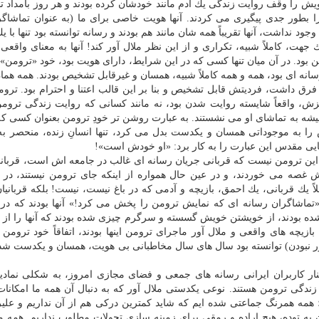
ش را وقف روایت زندگی یك آدم مانند خودشان كرده بودند و هر روز بامداد ت
ا بطور جدی پیگیری می كردند. آنها هویت خاصی برای ما (به عنوان تماشاگر
 نداشت، آنها تقریباً همه شان مانند هم بودند و رسانه توانسته بود تنها با ی
هت، كاملاً شبیه، تكراری و از این نظر ملال آور كند! آنها به معنای واقعی 
ن بود. در آن میان تنها كسی كه در این شرایط، دارای هویت بود، خود «ترومن» ب
سانه ای بود، همه و همه كاملاً شبیه، همسان و غیرقابل تشخیص بودند. همه همان
ن فرق داشت، فردیتش قابل تشخیص و بنا بر این قالب اعتنا و احترام بود. تر
، واقعاً شایسته روایت شدن بود، نه مانند كسانی كه روایت زندگی ترومن 
شه به تماشای او می نشستند. به عبارت روشن تر خودِ ترومن بعنوان كسی كه
را به موجوداتی همسان و یكدست بدل می كرد، تنها انسانِ زنده، منحصر به
ایی مقدس این عبارت را به كار برد: «او خودش است»!
گر این ترومن نیست كه قربانی جریان رسانه ای غالب در جامعه اش است، قربان
ایش غصه می خوردند، و در عین حال همواره از اینكه جای ترومن نیستند، در
یك قربانی، یك احمق، بازیچه و آدمی كه در باغ نیست، نیست! بلكه قربانیا
تماشاگران رسانه ای كه نمایش ترومن را پخش می كرد!» آنها بودند كه در 
ده بودند، از خویشتن خویش گسسته و سرگرم چیزی شده بودند كه آنها را از 
یچه های واقعی و ملال آور ماجرای ترومن اینها بودند، اتفاقاً خود ترومن
 آور نبودن) توانسته بود سال های سال مخاطبانی بی هویت، همسان و یكدست شده
ار كاربران ایرانی رسانه های جمعی و فضای مجازی امروز، به شكلی نمادین
گی ترومن هستند. نوعی یكدستی ملال آور كه به دنبال آن همه ما امكانا
؛ همه همرنگ جماعتی شده ایم كه شاید كمترین دركی هم از آن نداریم و علی
به توده، هیچ اراده و رمقی برای زمینه سازی تحولات مطلوب نداریم. همه ما