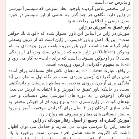
و پذیرش جدی است.
در این مختصر تلاش گردیده باوجود ابعاد متنوعی كه سیستم آموزشی
در ژاپن دارد، نگاهی هر چند گذرا به بخشی از این سیستم در حوزه
اصول تربیتی و اخلاقی پرداخته شود.
باور عمیق به آموزش در ژاپن
آموزش در ژاپن بر اساس این باور استوار شده كه «كودك یك جواهر
است». این یك اصل و باور قدیمی در ژاپن است كه از قرون وسطی
الهام گرفته شده است. این باور دیرینه باعث بروز پدیده ای به نام
اوجوكن (O-Juken) در ژاپن شده كه در واقع سبك ویژه ای از زندگی
است. O در اوجوكن پیشوندی است كه برای «ادب» به كار می رود و
Juken به مفهوم «گذراندن آزمون ورودی» است.
در واقع، عبارت «O –Juken» به معنای تلاش های مشتاقانه برای آماده
شدن برای گذراندن آزمون ورودی است. در نگاه اول به نظر می آید
آمادگی برای آزمون ورودی منحصر به مقاطع دبیرستان و دانشگاهی
است، در حالیكه باور عمیق به آموزش و با اعتقاد به ارزش بی بدیل
كودكان، اوجوكن را به دوره های آموزشی پیش دبستانی و حتی
مهدهای كودك در ژاپن تسری داده و نوع ویژه ای از اجوكن مختص به
آماده سازی كودكان زیر ۶ سال برای گذراندن موفقیت آمیز و ورود
به پیش دبستانی های ممتاز و معروف هم رواج دارد.
آموزش گستره ای وسیع از اصول رفتار مودبانه در ژاپن
جامعه ژاپن را مردمی مودب می سازند و حداقل می توان اظهار
داشت كه اكثریت جامعه شامل افراد مودب است. برخورد با یك
ژاپنی بی ادب و گستاخ، به ندرت اتفاق می افتد. اصول رفتاری بسیار