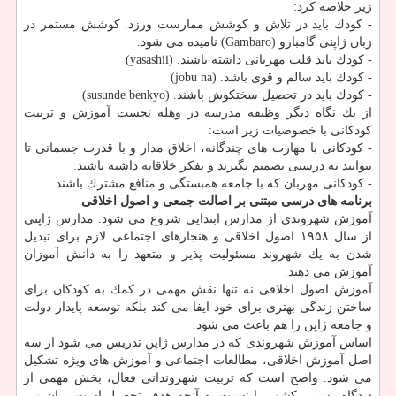
زیر خلاصه كرد:
- كودك باید در تلاش و كوشش ممارست ورزد. كوشش مستمر در
زبان ژاپنی گامبارو (Gambaro) نامیده می شود.
- كودك باید قلب مهربانی داشته باشند. (yasashii)
- كودك باید سالم و قوی باشد. (jobu na)
- كودك باید در تحصیل سختكوش باشند. (susunde benkyo)
از یك نگاه دیگر وظیفه مدرسه در وهله نخست آموزش و تربیت
كودكانی با خصوصیات زیر است:
- كودكانی با مهارت های چندگانه، اخلاق مدار و با قدرت جسمانی تا
بتوانند به درستی تصمیم بگیرند و تفكر خلاقانه داشته باشند.
- كودكانی مهربان كه با جامعه همبستگی و منافع مشترك باشند.
برنامه های درسی مبتنی بر اصالت جمعی و اصول اخلاقی
آموزش شهروندی از مدارس ابتدایی شروع می شود. مدارس ژاپنی
از سال ۱۹۵۸ اصول اخلاقی و هنجارهای اجتماعی لازم برای تبدیل
شدن به یك شهروند مسئولیت پذیر و متعهد را به دانش آموزان
آموزش می دهند.
آموزش اصول اخلاقی نه تنها نقش مهمی در كمك به كودكان برای
ساختن زندگی بهتری برای خود ایفا می كند بلكه توسعه پایدار دولت
و جامعه ژاپن را هم باعث می شود.
اساس آموزش شهروندی كه در مدارس ژاپن تدریس می شود از سه
اصل آموزش اخلاقی، مطالعات اجتماعی و آموزش های ویژه تشكیل
می شود. واضح است كه تربیت شهروندانی فعال، بخش مهمی از
دیدگاه رسمی كشور را نسبت به آنچه هدف تحصیل است، بیان می