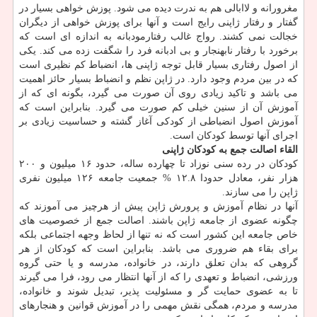
مغرورانه و لاابالی هم به ندرت دیده می شود. پوزش خواهی بسیار در
گفتار و رفتار ژاپنی رایج است و آنها برای پوزش خواهی از دیگران
خجالت نمی كشند. رواج غالب رفتارمودبانه به اندازه ای است كه
برخورد با رفتار نابهنجار و بی ادبانه فرد را شگفت زده می كند. یكی
از اصول رفتاری بسیار قابل توجه ژاپنی ها، انضباط كم نظیری است
كه در بین مردم وجود دارد. در ژاپن نظم و انضباط بسیار حائز اهمیت
می باشد و تاكید زیادی روی آن صورت می گیرد، بگونه ای كه از
آموزش آن از سنین خیلی كم صورت می گیرد. بنابراین است كه
آموزش اصول انضباطی از كودكی آغاز گشته و حساسیت زیادی بر
اجرای آنها توسط كودكان است.
القاء اصالت جمع به كودكان ژاپنی
كودكان در رده سنی نوزاد تا چهارده ساله، حدود ۱۶ میلیون و ۲۰۰
هزار نفر، معادل حدودا ۱۲.۸ % جمعیت جامعه ۱۲۶ میلیون نفری
ژاپن را می سازند.
آنها در نظام آموزش و پرورش ژاپن پیش از هرچیز می آموزند كه
چگونه عضوی از جامعه ژاپن باشند. اصالت جمع از خصوصیت های
خاص جامعه این كشور است كه نه تنها از لحاظ وجهه اجتماعی بلكه
برای بقاء هم ضروری می باشد. بنابراین است كه كودكان از هر
گروهی كه بدان تعلق دارند، در خانواده، مدرسه و یا حتی گروه
ورزشی، انضباط و تعهدی را كه از آنها انتظار می رود، فرا می گیرند
تا به عضوی حمایت گر و مسئولیت پذیر، تبدیل شوند و خانواده،
مدرسه و مردم، همگی نقش مهمی را در آموزش قوانین و هنجارهای