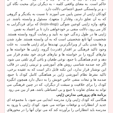
حاكم است. به معنای واقعی كلمه – به دیگران برای محبت نگاه كن
– و بر وابستگی عمیق اجتماعی دلالت دارد.
كودكان ژاپنی از سنین پایین می آموزند تا نسبت به یكدیگر و گروهی
كه به آن تعلق دارند، وفادار ( متعهد)، مسئول و وابسته باشند. در
واقع، واژه ژاپنی كوجین شوگی (kojin-shugi) كه برای فردگرایی به
كار می رود، دلالت منفی بر خودخواهی دارد تا بر اعتماد به نفس.
ژاپنی ها در طول زندگی خود به تأیید و رضایت گروه وابسته هستند.
شخصیت آنها تابع شخصیتی است كه به آن وابسته هستند. طرد شدن
و رها شدن یكی از ویرانگرترین تهدیدها برای ژاپنی هاست. به علت
وجود تاكید فرهنگی بر اقتدار (قدرت) گروه، ژاپنی ها خواسته ها و
نیازهای گروه را بر خواسته ها و نیازهای فردی خود مقدم قرار می
دهد و عدم هماهنگی با جمع، نوعی طغیان و یاغی گری تلقی می شود.
اگر چه صدمه شناسی روش های آموزشی و تربیتی ژاپنی در قالب
این نوشتار قرار ندارد، این نكته قابل ذكر است كه به عقیده برخی،
تاكید مفرط نظام آموزشی ژاپن بر هماهنگی كامل كودك با جمع،
صدمه ها و تبعات منفی خاص خویش را به دنبال دارد همچون انگیزه
كودك را برای خلاقیت و سبقت از دیگران، كه در چنین فرهنگی می
تواند به معنای تفاوت با جمع و بی انضباطی باشد، هم از بین می رود.
برنامه های پرورشی مدارس ژاپنی
هنگامی كه كودك ژاپنی وارد مدرسه ابتدایی می شود، با مجموعه ای
جدید از انتظارات و توقعات مواجه می شود. كودك ژاپنی با ورود به
مدرسه باید انتظاراتی را برآورده كند كه می توان آنها را در محورهای