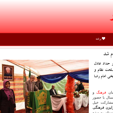
برنامه
م شد
 حداد عادل
لحت نظام و
یخی امام رضا
مان
فرهنگ
و
سال با حضور
مشاركت خیل
ایزن فرهنگی
تان به ویژه