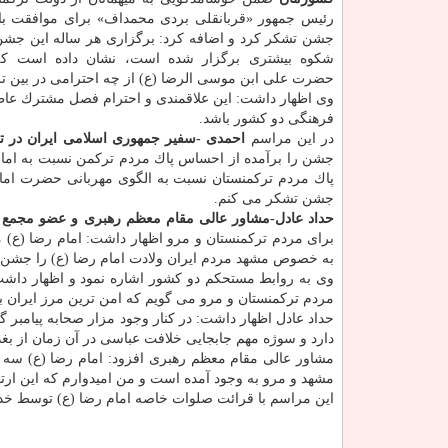
رئیس جمهور «قربانقلی بردی محمداف» برای موافقت با 
جشن تشكر كرد و اضافه كرد: برگزاری هر ساله این جشن 
شكوه بیشتری برگزار شده است، نشان داده است كه
حضرت علی ابن موسی الرضا (ع) از چه احترامی در بین تر
وی اظهار داشت: این علاقمندی و احترام فصل مشترك عاطف
فرهنگی دو كشور باشد.
در این مراسم
احمدی -سفیر جمهوری اسلامی ایران در ت
جشن را برآمده از احساس پاك مردم تركمن نسبت به امام 
پاك مردم تركمنستان نسبت به الگوی مهربانی حضرت امام 
جشن تشكر می كنم.
حداد عادل-مشاور عالی مقام معظم رهبری و عضو مجم
برای مردم تركمنستان و مرو اظهار داشت: امام رضا (ع) مر
به خصوص مشهد مردم ایران ولادت امام رضا (ع) را جشن گر
وی به روابط مستحكم دو كشور اشاره نمود و اظهار داشت: 
مردم تركمنستان و مرو می گویم كه امن ترین مرز ایران 
حداد عادل اظهار داشت: در كنار وجود مزار صحابه پیامبر گ
دارد و سوژه مهم جابجایی خلافت عباسی در آن زمان از بغ
مشاور عالی مقام معظم رهبری افزود: امام رضا (ع) سه س
مشهد و مرو به وجود آمده است و من امیدوارم كه این ار
این مراسم با قرائت صلوات خاصه امام رضا (ع) توسط خدا