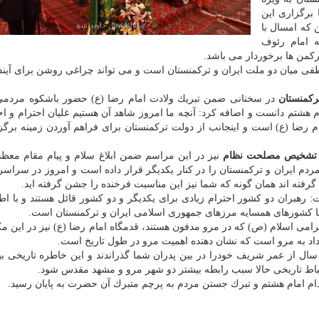
برگزاری این
كه امسال با
 امام رئوف
كمن ها برخوردار می باشد.
ی میان دو ملت ایران و تركمنستان است و می تواند چراغی روشن برای آیند
ركمنستان
در سخنانی ضمن تبریك ولادت امام رضا (ع) حضور باشكوه مردمی
هشتم دانست و اضافه كرد: آنچه ما امروز شاهد آن هستیم غلیان احترام و 
رضا (ع) است و اینجانب از دولت تركمنستان برای فراهم آوردن زمینه برگز
ع تشخیص مصلحت نظام
نیز در این مراسم ضمن ابلاغ سلام و پیام مقام معظ
دم ایران و تركمنستان را در كنار یكدیگر قرار داده است و امروز در سراسر 
فته اند همان گونه كه شما نیز این مناسبت فرخنده را جشن گرفته اید.
رهبران دو كشور احترام زیادی برای یكدیگر و دو كشور قائل هستند و با اطم
با كشورهای همسایه مرزهای جمهوری اسلامی ایران و تركمنستان است.
رامی اسلام (ص) كه در مرو مدفون هستند، قدمگاه امام رضا (ع) نیز در این مك
داد به مرو است كه نشان دهنده اهمیت مرو در طول تاریخ است.
ال از عمر شریف خودرا در بین پدران شما گذراندند و این خاطره تاریخی ب
تباط تاریخی حالا سبب رابطه بیشتر دو شهر مرو و مشهد مقدس شود.
م امام هشتم و تبرك جستن مردم به پرچم متبرك آن حضرت به پایان رسید.