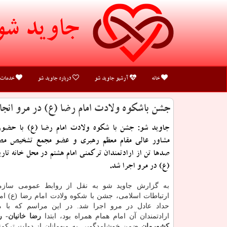
جاوید شو
خانه
آرشیو جاوید شو
درباره جاوید شو
خدمات
جشن باشكوه ولادت امام رضا (ع) در مرو انجا
جاوید شو: جشن با شكوه ولادت امام رضا (ع) با حضور
مشاور عالی مقام معظم رهبری و عضو مجمع تشخیص مص
صدها تن از ارادتمندان تركمنی امام هشتم در محل خانه تار
(ع) در مرو اجرا شد.
به گزارش جاوید شو به نقل از روابط عمومی ساز
ارتباطات اسلامی، جشن با شكوه ولادت امام رضا (ع) ام
حداد عادل در مرو اجرا شد. در این مراسم كه با 
ارادتمندان آن امام همام همراه بود، ابتدا
رضا خانیان- ر
كشورمان
ضمن خوشامدگویی به میهمانان از دولت تركمنس