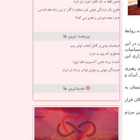
چین فقط به یک قطره خون نیاز دارد
اوج یک بارندگی شهابی غیر منتظره با گذر از بین زباله های فضایی
چرا معده خودش را هضم نمی کند؟
ه روابط
پربحث ترین ها
 در این
راهنمای نهایی و کامل انتخاب اولین پیپ
احساسات
خطری که بوی بد ندارد
اری این
پشت پرده علمی آتشسوزی های اروپا
م رهبری
بارندگی شهابی برساوشی اواخر مرداد در ایران
ایران و
ینان به
جدیدترین ها
ان قرار
ین مردم