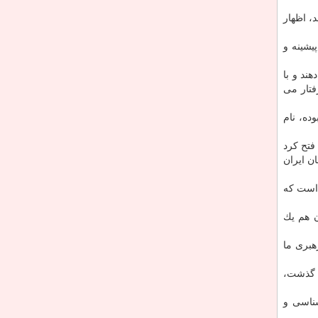
، اظهار
یشینه و
ند و با
فتار می
ده، نام
فتح كرد
ن ایران
 است كه
ن هم یك
هبری ما
 گذشت،
شناسی و