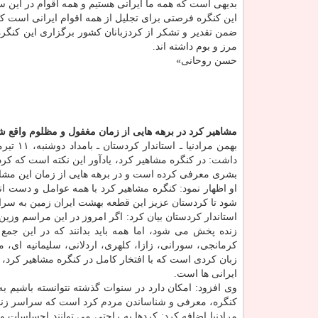
بدیهی است كه همه ما ایرانی هستیم و همه اقوام در این سر
این كنگره فرصتی برای تجلیل از همه اقوام ایرانی است ك
ضمن تقدیر و تشكر از كردزبانان كشور برگزاری این كنگر
مرز و بوم داشته اند.
حسن روحانی»
مشاهیر كرد در برهه هایی از زمان مغفول و مظلوم واقع شد
بهمن مر
داشت: در كنگره مشاهیر كرد، یادآور این نكته است كه كر
بشری معرفی كرده است و در برهه هایی از زمان این مشاه
او اظهار نمود: كنگره مشاهیر كرد با همه عوامل و دست ان
شود تا كردستان عزیز این قطعه بهشت ایران زمین به سر
استاندار كردستان بیان كرد: اگر امروز در این مراسم و
زنده پخش می شود، اما همه باید بدانند كه در این جمع 
كرمانجی، سورانی، زازا، كلهری، اردلانی، سلیمانیه ای
زبان كردی است كه با افتخار كامل در كنگره مشاهیر كرد،
ایرانی ها است.
وی افزود: امكان دارد در سنوات گذشته نتوانسته باشیم به
كنگره، معرفی و شناساندن مردم كرد است كه سراسر زندگ
مرادنیا اضافه كرد: كردها به راحتی می توانند احساسات و