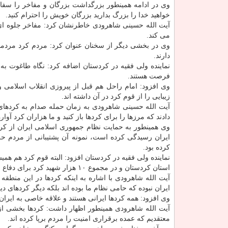
وی در ادامه همینطور بزرگداشت بزرگان و مفاخر را سفا
خواهید خدا را بزرگ بدارید بزرگان خویش را احترام كنید.
آیت الله حسینی شاهرودی خاطرنشان كرد: مفاخر جلوه ای از
می كند.
وی در بخشی دیگر از سخنان عنوان كرد: مردم كرد مردمانی 
دارند.
نماینده ولی فقیه در كردستان اضافه كرد: نگاه طاغوت به ق
فرصت هستند.
وی افزود: امام راحل هم قبل از پیروزی انقلاب اسلامی و
زیبایی را از قوم كرد در آن داشته اند.
آیت الله حسینی شاهرودی به زمان حمله صدام به كردهای 
دادند كه مرزها را برای كردها باز كنید و ما هزاران كرد آوار
وی همینطور به حمایت نظام جمهوری اسلامی ایران از كر
ایران رسیدگی كرده است، نمونه آن پشتیبانی از مردم حلب
كرده بود.
استان كردستان و در مجموع ۱۰ هزار شهید كرد برای دفاع از آب و خاك این مرز و بوم است.
آیت الله شاهرودی با اشاره به اینكه كردها در این منط
ایران نبوده كه حامی نظام ما بوده اند بلكه دیگر كردهای د
وی افزود: همه كردها ایرانی هستند و علاقه خاصی به ایران
آیت الله شاهرودی همینطور اظهار داشت: كردها بخشی از 
معتقدیم كه عمده برقراری امنیت را مردم برپا كرده اند.