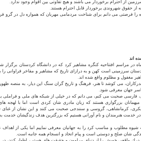
زمین از احترام برخوردار می باشند و هیچ تفاوتی بین اقوام وجود ندارد.
ه از حقوق شهروندی برخوردار قابل احترام هستند.
ه را فرصتی می دانم برای شناخت مردمامی مهربان كه همواره دل در گرو فر
ه اند
ادنیا ـ استاندار كردستان ـ بامداد دوشنبه، ۱۱ تیرماه در مراسم افتتاحیه كنگره مشاهیر كرد كه در دانشگاه كردستان برگز
دستان سرزمینی است كهن و به درازای تاریخ كه مشاهیر و مفاخر فراوانی را ب
یر مغفول و مظلوم واقع شده اند.
دركاران، می كوشد تا هنر، فرهنگ و تاریخ گران سنگ این دیار، به منصه ظهور
اسر جهان معرفی شود.
زین، فارسی صحبت می كنم، می دانم كه در خیلی از شبكه های ملی و فراملی 
میهمانان بزرگواری هستند كه زبان مادری شان كردی است اما با لهجه های 
، مكری، كرمانشاهی، گروسی و سنندجی صحبت می كنند و این نشان از غنای 
 در خدمت هنرمندان و نام آورانی هستیم كه بزرگترین هدف زندگیشان خدمت به 
 شیوه مطلوب و مناسب كرد را به جهانیان معرفی نماییم اما یكی از اهداف عا
ی شان صلح و دوستی است و پیام اتحاد و انسجام همه جانبه است.
 درك واقعی خویش را از دنیای پیرامون و حقیقت های هستی، اظهار كنند، در ا