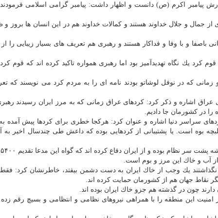
رش پیامبر اكرم (ص) دانست و اظهار داشت: پیامبر گرامی اسلامی فرمودند
 جمال و جلال خداوند هستند و كمالات خداوند هم در این انسان ها بروز و ظه
باصفا و با وفا و فداكار هستند و رهبری هم تعریف های بسیار زیبایی را از 
وم كرد یك نگاه تهدیدآمیز بود اما رهبری همواره تاكید كرده اند كه قوم كرد 
 زمانی كه در نوفل لوشاتو بودند نامه ای را به مردم كرد می نویسند كه تع
عراق اشاره و ذكر كرد: كردهای عراق زمانی كه به مرز ایران رسیدند رهبر
ه را در كشورمان جا دادیم.
دهای سراسر دنیا اشاره و عنوان كرد: هركجا خطری برای كردها پیش آمده 
چه بوه است. یا پشتیبانی از كردهایی بوده كه داعش طی چندسال اخیر به آن
نما
قه نگذاشتند یك وجب از خاك ایران به دست دشمن بیفتد، خاطرنشان كرد: فقط
یگر نقاط جهان هم اژ كشورمان حمایت كرده اند.
 دارند چون در گذشته هم جزو خاك ایران بوده اند.
امنیت این منطقه را با همراهی نیروهای نظامی و انتظامی و بسیچ رقم زده 