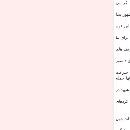
 اگر می
ور پیدا
این قوم
برای ما
ریف های
ی دستور
به سرعت
ها حمله
ینده ولی فقیه در كردستان افزود: البته قوم كرد هم همیشه پشت سر نظام بوده و از ایران دفاع كرده اند كه گواه این مدعا تقدیم ۵۴۰۰ شهید در
 كردهای
اند چون