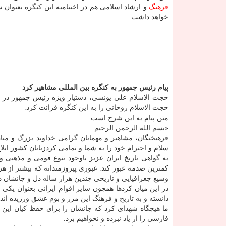
فرهنگ
و ارشاد اسلامی هم در اختتامیه این كنگره بعنوان
خواهد داشت.
پیام رئیس جمهور به كنگره بین المللی مشاهیر كرد
حجت الاسلام علی یونسی، دستیار ویژه رئیس جمهور در امو
حجت الاسلام روحانی را به این كنگره قرائت كرد.
متن پیام به این شرح است:
«بسم الله الرحمن الرحیم
فرهیختگان، مشاهیر و مهمانان گرامی خداوند بزرگ و منا
سلام و احترام خود را به شما و تمامی كردزبانان كشور ابلاغ
به گواهی تاریخ ایران عزیز باوجود تنوع قومی و مذهبی و
كمترین صدمه عبور كند. عبوری پیروزمندانه كه بیشتر از 
وسیع جغرافیایی و تاریخی چندین هزار ساله دل و جانشان 
در این میان كردها همچون سایر اقوام ایرانی بعنوان یكی
دانسته و به تاریخ و فرهنگ این مرز و بوم عشق ورزیده اند.
ما هیچگاه شهدای كرد كه جانشان را برای حفظ كیان این م
فارسی را از یاد نبرده و نخواهیم برد.