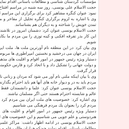
مؤسسات كردستان شناسی و مطالعات باستانی اقدام نمایند
حجت الاسلام علی یونسی، روز سه شنبه در مراسم افتتاح كن
نمود: عنوان كنگره مشاهیر كرد برای برگزاری این مراسم 
وی با اشاره به لزوم برگزاری كنگره تجلیل از مفاخر و مشا
تمدن خویش را شناخته و به دیگران هم بشناسانند.
حجت الاسلام یونسی عنوان كرد: دشمنان امروز در تلاشند تا
این كار بذر تفرقه افكنی و كینه توزی را بین مردم ما ب
شویم.
وی بیان كرد: در این منطقه نام آورترین ملت ها، ملت ای
ایران در جهان می درخشید و نخستین امپراطوری ها مربوط 
دستیار ویژه رئیس جمهور در امور اقوام و اقلیت های مذه
و دولت جهانی را تشكیل داد و با اتحاد كرد و فارس حكومتی
قرار گرفت.
وی با بیان اینكه ملتی نام آور می شود كه مردان و زنانی ن
مردم باید به در و دیوار خانه های آنها هم باید احترام بگذارند
حجت الاسلام یونسی عنوان كرد: علما و دانشمندان فقط م
عالم و شایسته احترام هستند حتی اگر مسلمان نباشند.
وی اشاره كرد: خصوصیت های ملت ایران بین مردم كرد به
مردم كرد را بعنوان یك مردم فرهنگی می شناسیم.
دستیار ویژه رئیس جمهور در امور اقوام و اقلیت ها
هنردوستی و علم جویی می شناسیم و این خصوصیت های ا
حجت الاسلام یونسی در ادامه اظهار داشت: مراكز علمی
مطالعات باستانی اقدام نمایند چونكه هزاران طالب علم و
م