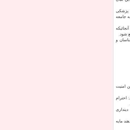
م پزشكی
ه جامعه
نجائیكه
ع شود.
ناسان و
ن امنیت
 احترام
دینداری
ند مایه