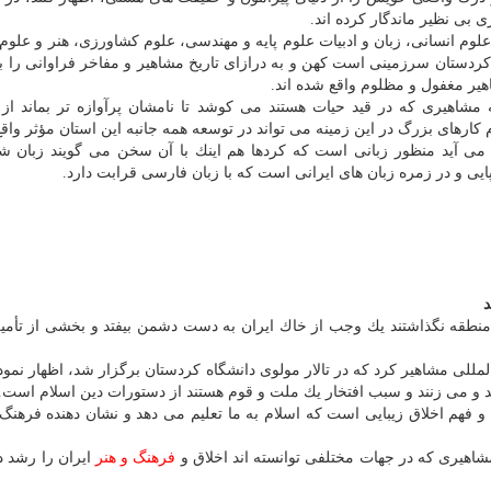
بی نظیر ماندگار كرده اند.
 علوم انسانی، زبان و ادبیات علوم پایه و مهندسی، علوم كشاورزی، هنر و علو
 كردستان سرزمینی است كهن و به درازای تاریخ مشاهیر و مفاخر فراوانی را ب
یر مغفول و مظلوم واقع شده اند.
مشاهیری كه در قید حیات هستند می كوشد تا نامشان پرآوازه تر بماند از آ
رهای بزرگ در این زمینه می تواند در توسعه همه جانبه این استان مؤثر واق
می آید منظور زبانی است كه كردها هم اینك با آن سخن می گویند زبان ش
ایی و در زمره زبان های ایرانی است كه با زبان فارسی قرابت دارد.
د
 منطقه نگذاشتند یك وجب از خاك ایران به دست دشمن بیفتد و بخشی از تأمی
للی مشاهیر كرد كه در تالار مولوی دانشگاه كردستان برگزار شد، اظهار نمود:
د و می زنند و سبب افتخار یك ملت و قوم هستند از دستورات دین اسلام است.
 فهم اخلاق زیبایی است كه اسلام به ما تعلیم می دهد و نشان دهنده فرهنگ 
مشاهیری كه در جهات مختلفی توانسته اند اخلاق و
فرهنگ و هنر
ایران را رشد ده