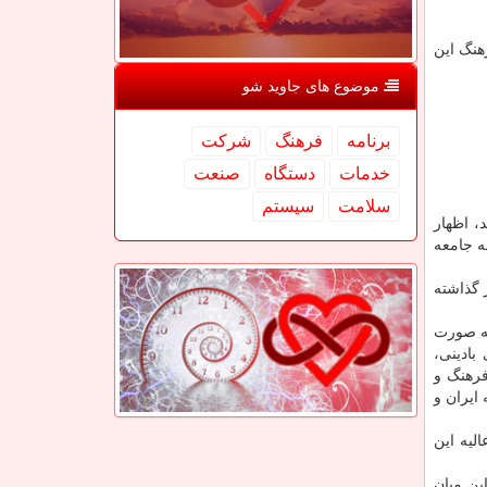
هنگ این
موضوع های جاوید شو
برنامه
فرهنگ
شركت
خدمات
دستگاه
صنعت
سلامت
سیستم
ار شد، اظهار
ه جامعه
 گذاشته
به صورت
بادینی،
فرهنگ و
ایران و
لیه این
ین میان