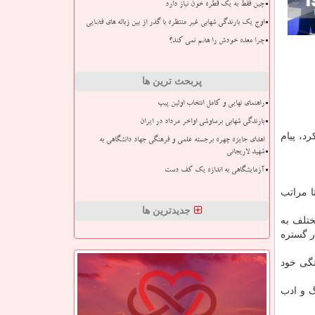
چین فقط به یک قطره خون نیاز دارد
اوج یک بارندگی شهابی غیر منتظره با گذر از بین زباله های فضایی
چرا معده خودش را هضم نمی کند؟
پربحث ترین ها
راهنمای نهایی و کامل انتخاب اولین پیپ
بارندگی شهابی برساوشی اواخر مرداد در ایران
د، پیام
اهدای جایزه چهره برجسته علمی و فرهنگی جهاد دانشگاهی به
شهید لاریجانی
آزمایشگاهی به اندازه یک کف دست
ا مراتب
جدیدترین ها
ختلف به
ر گستره
نگی خود
گ و ادب