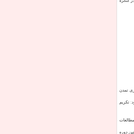
ر كنگره
ری تمدن
: تكریم
مطالعات
ین دوره