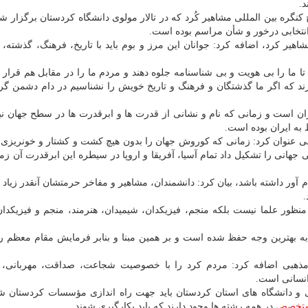
.
گره بین المللی مشاهیر كُرد كه در تالار مولوی دانشگاه كردستان برگزار شد
انتخابی درخور و شأن مراسم بوده است.
هیر كرد، اضافه كرد: جوانان این مرز و بوم باید با تاریخ، فرهنگ، گذشته، پ
 ما را بی هویت و بی شناسنامه جلوه دهند و مردم ما را در مقابل هم قرار ده
كارند كه اگر ما گذشتگان و فرهنگ و تاریخ خویش را نشناسیم در دام دشمن گر
ران است و زمانی كه نام و نشانی از قدرت ها و ابرقدرت ها در سطح جهان نبو
به ایران بوده است.
بی عنوان كرد: زمانی كه كوروش جهان را بدون هیچ كشت و كشتار و خونریزی 
 جهانی را تشكیل داد تمام آسیا، آفریقا و اروپا در سیطره این ابرقدرت آن زما
ام آور داشته باشد، بیان كرد: دانشمندان، مشاهیر و مفاخر حرمتشان آنقدر زیاد
.
نظور علما نیست بلكه منجم، فیزیكدان، شیمیدان، هنرمند، منجم و فیزیكدا
 بهترین وجه حفظ شده است و بر همین مبنا و بنابر فرمایش مقام معظم ر
ی مذهبی اضافه كرد: مردم كرد را با خصوصیت شجاعت، صداقت، مهربانی،
نسانی است.
 و دانشگاه های استان كردستان باید جهت راه اندازی مؤسسات كردستان 
تخصص
در همه رشته ها وجود دارند كه باید بكارگیری شوند.