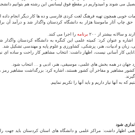
تحصیل می شوند و امیدواریم در مقطع فوق لیسانس این رشته هم بتوانیم دانشج
ات خوبی همچون تهیه فرهنگ لغت كردی فارسی و ده ها كار دیگر انجام داده 
ق چاپ آثار ماموستا هژار به دانشگاه كردستان واگذار شد و درآمد آن برا
برنامه
را اجرا می كنند.
شاره و عنوان كرد: كمیته علمی این كنگره به دانشگاه كردستان واگذار ش
 زبان و ادبیات، هنر، پزشكی، كشاورزی و علوم پایه و مهندسی تشكیل شد.
نایی كار آسانی نیست، اظهار داشت: انتخاب مشاهیر كار راحت و ساده ای نبو
كرد جهان در همه بخش های علمی، موسیقی، هنر، ادبی و … انتحاب شود.
 كشور مشاهیر و مفاخر آن كشور هستند، اشاره كرد: بزرگداشت مشاهیر رمز م
یرند.
ه به آنها نیاز داریم و باید آنها را تكریم نماییم.
ندازی شود
هبی اظهار داشت: مراكز علمی و دانشگاه های استان كردستان باید جهت راه