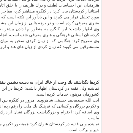
هنرمندان این احساسات لطیف و درك ظریف را با خلق آثاری 
استاندار كردستان بیان كرد: در كنگره مشاهیر كرد، مفاخر
مورد تجلیل قرار می گیرند و این یادآور این نكته است كه
بشری معرفی كرده است و در برهه هایی از زمان این مشاه
وی اظهار داشت: این كنگره به منظور بها دادن بیشتر به 
كردستان استانی فرهنگی و هنری معرفی شده است، انجام كا
وی تصریح كرد: هنگامی كه از زبان كردی سخن به میان 
مستشرقین می گویند كه زبان كردی از زبان های هند و اروپ
كردها نگذاشتند یك وجب از خاك ایران به دست دشمن بیفت
نماینده ولی فقیه در كردستان اظهار داشت: كردها در این
كشورمان مرهون خدمات كرده است.
آیت الله سیدمحمد حسینی شاهرودی امروز در كنگره بین الم
و تكریم بزرگان و كسانی كه فرهنگ یك ملت را رقم زده ان
وی اضافه كرد: احترام و بزرگداشت بزرگان نشان از درك و
ماست.
نماینده ولی فقیه در كردستان عنوان كرد: همینطور تكریم 
خیر و بركت است.