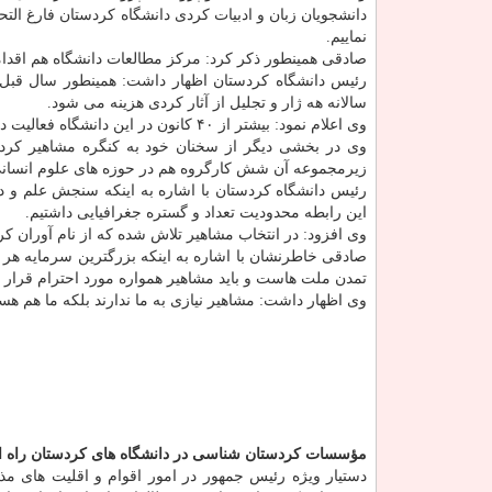
دانشجویان زبان و ادبیات كردی دانشگاه كردستان فارغ ال
نماییم.
صادقی همینطور ذكر كرد: مركز مطالعات دانشگاه هم اقدام
رئیس دانشگاه كردستان اظهار داشت: همینطور سال قبل ح
سالانه هه ژار و تجلیل از آثار كردی هزینه می شود.
وی اعلام نمود: بیشتر از ۴۰ كانون در این دانشگاه فعالیت دارند و سالانه بیشتر از ۲۰۰
وی در بخشی دیگر از سخنان خود به كنگره مشاهیر كرد ا
زیرمجموعه آن شش كارگروه هم در حوزه های علوم انسانی،
رئیس دانشگاه كردستان با اشاره به اینكه سنجش علم و دا
این رابطه محدودیت تعداد و گستره جغرافیایی داشتیم.
وی افزود: در انتخاب مشاهیر تلاش شده كه از نام آوران 
صادقی خاطرنشان با اشاره به اینكه بزرگترین سرمایه هر
تمدن ملت هاست و باید مشاهیر همواره مورد احترام قرار گ
وی اظهار داشت: مشاهیر نیازی به ما ندارند بلكه ما هم هستیم ك
مؤسسات كردستان شناسی در دانشگاه های كردستان راه ا
دستیار ویژه رئیس جمهور در امور اقوام و اقلیت های مذ