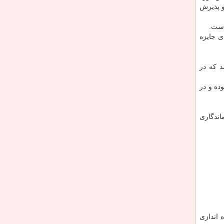
و پذیرش
است.
ی جایزه
د كه در
ده و در
اندگاری
 اندازی