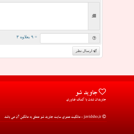
= ۹ بعلاوه ۳
ارسال نظر
جاوید شو
جاویدان شدن با کمک فناوری
javidsho.ir - مالکیت معنوی سایت جاوید شو متعلق به مالکین آن می باشد