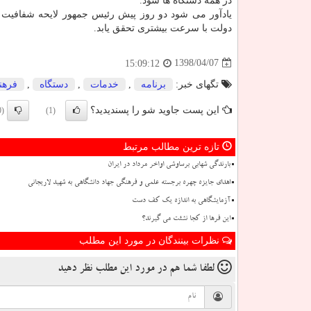
در همه دستگاه ها شود.
یادآور می شود دو روز پیش رئیس جمهور لایحه شفافیت ر
دولت با سرعت بیشتری تحقق یابد.
1398/04/07
15:09:12
تگهای خبر:
برنامه
,
خدمات
,
دستگاه
,
فرهن
این پست جاوید شو را پسندیدید؟
(0)
(1)
تازه ترین مطالب مرتبط
بارندگی شهابی برساوشی اواخر مرداد در ایران
اهدای جایزه چهره برجسته علمی و فرهنگی جهاد دانشگاهی به شهید لاریجانی
آزمایشگاهی به اندازه یک کف دست
این فرها از کجا نشئت می گیرند؟
نظرات بینندگان در مورد این مطلب
لطفا شما هم
در مورد این مطلب
نظر دهید