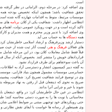
است.
وی اضافه كرد: در مرحله دوم، الزاماتی در نظر گرفته 
تحقق شفافیت باشد؛ همچون اینكه تخصیص بودجه همه 
موسسات مرتبط، منوط به اقدامات چهارده گانه شده است
انتظامی اظهار داشت: شفافیت یكی از كلان
برنامه
های محو
تاكید كرده است و در جهت رویكرد عمومی دولت، اهتمام وی
وی اضافه كرد: با تدبیر وزیر محترم و همت مدیران و كار
همه
دستگاه
ها به حساب می آید.
دستیار ارشد وزیرفرهنگ و ارشاد اسلامی خاطرنشان كرد: در
های فعالان
فرهنگ و هنر
قبلاً فقط شامل معاملات كلان بود، در این مرحله شامل 
قراردادهای خویش را منتشر كنند. بخصوص آنكه از سال قبل به
آن باعث سوءتفاهم برای طرف قرارداد نشود.
به گفته دبیر كمیسیون انتشار و دسترسی آزاد به اطلاعات
حسابرسی موسسات مشمول همچون بنیاد فارابی، موسسه ن
وی در توضیح فرایند شفافیت تصریح كرد: شفافیت، پیشبینی
صریح به نحوی كه ذینفعان قبل از رفتن به نهاد مربوطه ب
شوند یا خیر و چرایی آنرا بدانند.
انتظامی در عین حال خاطرنشان كرد: در واقع، ذینفعان باید
محاسباتی یا نوبت ها را به صورت دستی محاسبه كنند؛ طبع
حتی رویكردهای خود توجیهی مبتنی بر ضوابط اعلامی شان خ
وی همینطور از رسانه ها خواست با ایفای نقش نظارتی و 