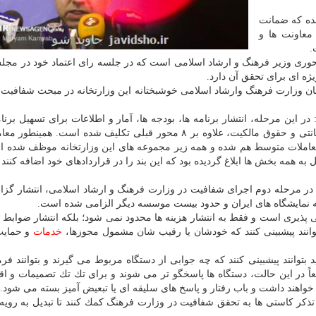
شده كه ضمانت
معاونت ها و
.
ری وزیر فرهنگ و ارشاد اسلامی است كه در جلسه رای اعتماد خود در مجل
ژه ای برای تحقق آن دارد.
كنان وزارت فرهنگ وارشاد اسلامی خوشبختانه این وزارتخانه در مبحث شفافیت،
 این مرحله، انتشار برنامه ها، بودجه ها، آمار و اطلاعات برای تسهیل برنا
، لیست آثار ثبت شده از حیث صیانتی و حقوق مالكیت، علاوه بر ۸ محور قبلی تكلیف شده است. همی
معاملات متوسط هم شده و همه زیر مجموعه های این وزارتخانه موظف شده ان
 همه بخش ها ابلاغ گردیده بود كه این بند را در قراردادهای خود اضافه كنند ت
، در مرحله دوم اجرای شفافیت در وزارت فرهنگ و ارشاد اسلامی، انتشار گز
مایشگاه های ایران و حدود بیست موسسه دیگر الزامی شده است.
 پذیری است و فقط به انتشار هزینه ها محدود نمی شود؛ بلكه انتشار ضوابط
توانند پیشبینی كنند كه خودشان یا رقیب شان مشمول مجوزها،
خدمات
و حمایت
 بتوانند پیشبینی كنند كه چه جوابی از دستگاه مربوط می گیرند و بتوانند فر
اً در این حالت، دستگاه ها پاسخگو تر می شوند و برای تك تك تصمیمات و اق
واهند داشت و باب رفتار و پاسخ های سلیقه ای یا تبعیض آمیز بسته می شود.
تذكر كاستی ها به تحقق شفافیت در وزارت فرهنگ كمك كنند تا تبدیل به روی