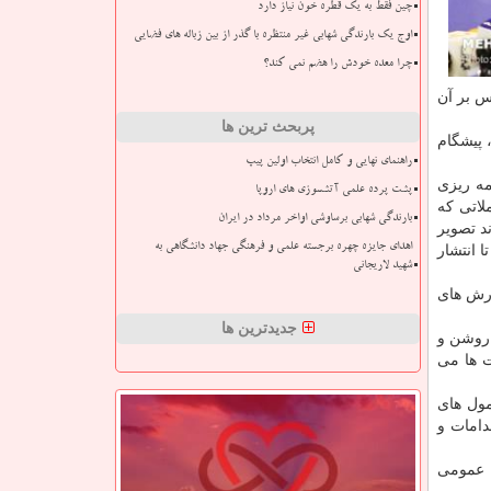
چین فقط به یک قطره خون نیاز دارد
اوج یک بارندگی شهابی غیر منتظره با گذر از بین زباله های فضایی
چرا معده خودش را هضم نمی کند؟
س بر آن
پربحث ترین ها
 پیشگام
راهنمای نهایی و کامل انتخاب اولین پیپ
مه ریزی
پشت پرده علمی آتشسوزی های اروپا
نطور معاملاتی كه
بارندگی شهابی برساوشی اواخر مرداد در ایران
د تصویر
اهدای جایزه چهره برجسته علمی و فرهنگی جهاد دانشگاهی به
ا انتشار
شهید لاریجانی
ارش های
جدیدترین ها
 روشن و
 ها می
مول های
دامات و
ه عمومی