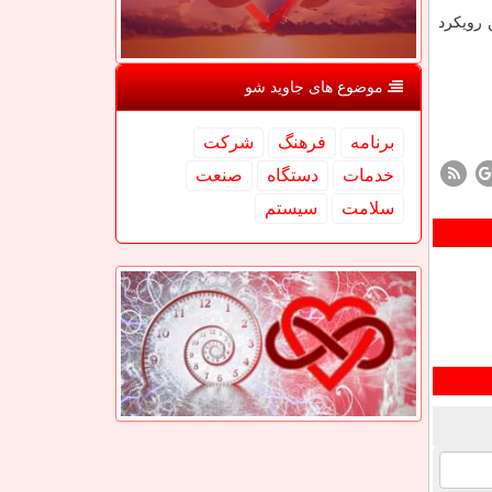
 رویكرد
موضوع های جاوید شو
برنامه
فرهنگ
شركت
خدمات
دستگاه
صنعت
سلامت
سیستم