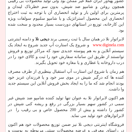
کشور پهناور ایران عملا غیر ممکن بود ولی تولید محصولات بی رقیبی
همچون روغن و شامپو ضد شپش، بدون سم خطرناک لیندان و
پرمترین برای اولین بار و تولید انحصاری آن با توجه به ثبت اختراع
انحصاری این محصول استراتژیک و یا شامپو سلنیوم سولفات ویژه
این کارخانه، توزیع در استانهای دوردست بسیار محدود و سخت شده
بود.
لابراتوار نلا در همان سال با ثبت رسمی برند
دیجی نلا
و دامنه اینترنتی
www.diginela.com
و شروع یک استارت آپ جدید شروع به ایجاد یک
سیستم آنلاین و به هم پیوسته جدیدی نمود که مراکز توزیع و فروش
توانستند از طریق این سامانه سفارش خود را ثبت و کالای خود را در
درب داروخانه یا عطاری و یا مغازه خود تحویل بگیرند.
هم زمان با شروع این استارت آپ استقبال بینظیری از طرف مصرف
کننده ها که درگیر شپش در موی سر خود و یا فرزندان عزیز خود
بودند انجام شد که ما را به ایجاد بخش فروش آنلاین این سیستم جدید
وا داشت.
هم اکنون لابراتوار نلا به عنوان تنها تولید کننده شامپو ضد شپش غیر
سمی در کشور سهم بسیار بزرگی در رفع و ریشه کنی شپش در
کشور را داشته و بیش از 200 محصول خاص و بی رقیب را در
لابراتوارهای خود تولید می نماید.
فروشگاه اینترنتی دیجی نلا نیز ضمن توزیع محصولات خود هم اکنون
در راستای معرفی و عرضه محصولات سنتی مربوطه به پوست و