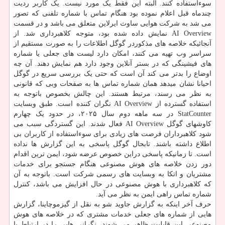
سوءاستفاده کنند. البته این فقط یک مورد نیست. یک کاربر ردیت
چندماه قبل اعلام نموده بود هنگام تماس با شماره تلفنی که تصور
می شد به شرکت هوایی ساوث ایرلاین متعلق می باشد و در قسمت
AI Overview نمایش داده شده بود، متوجه کلاهبرداری شد. از
آنجائیکه خلاصه های مذکوردر گوگل اطلاعات را به صورت مستقیم از
سراسر وب تهیه می کنند، امکان دارد لیست های جعلی یا شماره
های فیشینگی که در بستر آنلاین وجود دارد هم نمایش دهند. آن چه
اوضاع را بدتر می کند آن است که حتی یک بررسی سریع در گوگل
احیانا نشان میدهد همان شماره تماس ها به صفحات وبی که قانونی
به نظر می رسند، مرتبط هستند. این چالش بخصوص باتوجه به
استفاده گسترده از AI Overview نگران کننده است. طبق وبسایت
StatCounter در سه ماهه دوم سال ۲۰۲۵، در حدود یک چهارم
کاوشهای گوگل AI Overview فعال شدند. این گستردگی سبب می
شود کلاهبرداران فرصت های زیادی برای سوءاستفاده از کاربران بی
اطلاع داشته باشند. تابحال گوگل پاسخی به این گزارش ها نداده
است. تا زمانیکه پاسخی دراین خصوص عرضه شود، ایمن ترین اقدام
دور زدن خلاصه های هوش مصنوعی هنگام جستجو برای خدمات
مشتریان و اتکا به وبسایت های رسمی شرکت است. باتوجه به آن
که کلاهبرداری با هوش مصنوعی در حال افزایش می باشد، کنترل
شماره تماس راهی ایمن به نظر می آید.
حرف آخر اینکه به گزارش جاوید شو به نقل از گیزموچاینا، گزارش
هایی از شماره های جعلی خدمات مشتری که در خلاصه های هوش
مصنوعی این قابلیت ظاهر می شوند، نگرانی هایی را در ارتباط با