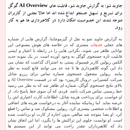
جاوید شو: به گزارش جاوید شو، قابلیت های AI Overview گوگل
برای تسریع و تسهیل جستجو ابداع شده اند اما حالا بعضی از کاربران
متوجه شدند این خصوصیت امکان دارد در کلاهبرداری ها هم به کار
رود.
به گزارش جاوید شو به نقل از گیزموچاینا، گزارش هایی از شماره
های جعلی
خدمات
مشتری که در خلاصه های هوش مصنوعی این
توانایی ظاهر می شوند، نگرانی هایی را در رابطه با اعتبار و ایمنی
قابلیت تازه جستجوی گوگل به وجود آورده است. در یک نمونه جدید
آلکس ریولین کاربر فیسبوک پستی به اشتراک گذاشت که نشان می
داد این گونه کلاهبرداری ها تا چه حد می توانند قانع کننده به نظر
بیایند. ریولین مشغول جستجوی شماره تماس برای رزرو شاتل
شرکت کشتیرانی «رویال کاریبین» بود که در قسمت AI Overview و
بالای نتایج جستجوی گوگل، شماره ای ظاهر شد که به نظر می رسید
خط رسمی تماس شرکت باشد. فردی که آن سوی خط پاسخ داد، از
او خواست برای پرداخت هزینه شاتل، اطلاعات کارت اعتباری اش را
عرضه نماید. اما زمانیکه نماینده آغاز به درخواست هزینه های اضافی
و اطلاعات شخصی بیشتری کرد، ریولین مشکوک شد و تماس را قطع
کرد. او بعدا متوجه شد مبالغی بدون اجازه از کارت او برداشت شده
است. او توانست جلوی این تراکنش ها را بگیرد، اما این اتفاق نشان
داد که کلاهبرداران چقدر راحت می توانند از این سیستم ها