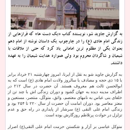
به گزارش جاوید شو، نویسنده کتاب «یک دست ها» که فرازهایی از
زندگی امام هادی (ع) را در چارچوب یک داستان نوشته از امام دهم
بعنوان یکی از مظلوم ترین امامانی یاد کرد که حتی از ملاقات با
شیعیان و شاگردان محروم بود ولی همواره هدایت شیعیان را به عهده
داشتند.
به گزارش جاوید شو به نقل از ایرنا، امروز چهارشنبه ۲۱ خرداد برابر
با ۱۵ ذی حجه و مصادف با سالروز ولادت امام هادی (ع) است که به
ابوالحسن ثالث هم معروف هستند. آن حضرت در سال ۲۱۲ در
اطراف مدینه دیده به جهان گشود و دوران زندگی اش با چند تن از
خلفای بنی عباس به نامهای معتصم، واثق، متوکّل، منتصر، مستعین و
معتز معاصر بود. دوران امامت آن حضرت از سال ۲۲۰ تا ۲۵۴ بود و
زندگی امام علی النقی (ع) سرشار از پایداری در راه حق و عدم
تزلزل در حوادث پرتلاطم روزگارش بوده است.
متوکل عباسی بر آزار و شکستن حرمت امام علی النقی(ع) اصرار