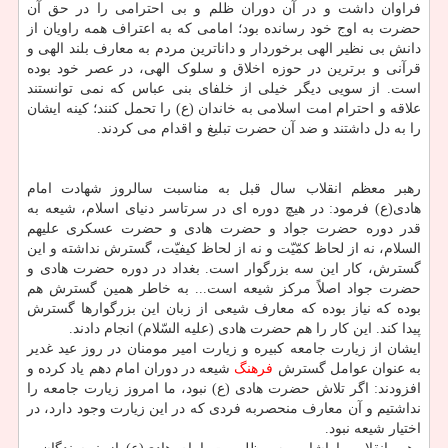
فراوان داشت و در آن دوران ظلم و بی احترامی را در حق آن
حضرت به اوج خود رسانده بود؛ امامی که به اعتراف همه راویان از
دانش بی نظیر الهی برخوردار و داناترین مردم به معارف بلند الهی و
قرآنی و برترین در حوزه اخلاق و سلوک الهی، در عصر خود بوده
است. از سویی دیگر خیلی از خلفای بنی عباس که نمی توانستند
علاقه و احترام امت اسلامی به خاندان (ع) را تحمل کنند؛ کینه ایشان
را به دل داشتند و ضد آن حضرت تبلیغ و اقدام می کردند.
رهبر معظم انقلاب سال قبل به مناسبت سالروز شهادت امام
هادی(ع) فرمود: در هیچ دوره ای در سرتاسر دنیای اسلام، شیعه به
قدر دوره حضرت جواد و حضرت هادی و حضرت عسکری علیهم
السلام، نه از لحاظ کمّیّت و نه از لحاظ کیفیّت، گسترش نداشته و این
گسترش، کار این سه بزرگوار است. بغداد در دوره حضرت هادی و
حضرت جواد اصلاً مرکز شیعه است... به خاطر همین گسترش هم
بوده که نیاز بوده که معارف شیعی از زبان این بزرگوارها گسترش
پیدا کند. این کار را هم حضرت هادی (علیه السّلام) انجام دادند.
ایشان از زیارت جامعه کبیره و زیارت امیر مومنان در روز عید غدیر
به عنوان عوامل گسترش
فرهنگ
شیعه در دوران امام دهم یاد کرده و
افزودند: اگر تلاش حضرت هادی (ع) نبود، ما امروز زیارت جامعه را
نداشتیم و آن معارف منحصربه فردی که در این زیارت وجود دارد، در
اختیار شیعه نبود.