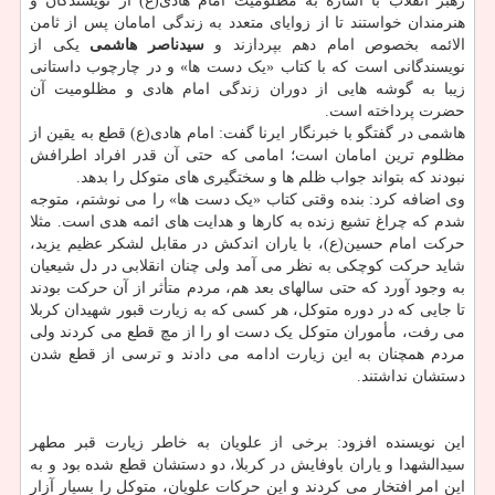
رهبر انقلاب با اشاره به مظلومیت امام هادی(ع) از نویسندگان و
هنرمندان خواستند تا از زوایای متعدد به زندگی امامان پس از ثامن
الائمه بخصوص امام دهم بپردازند و
سیدناصر هاشمی
یکی از
نویسندگانی است که با کتاب «یک دست ها» و در چارچوب داستانی
زیبا به گوشه هایی از دوران زندگی امام هادی و مظلومیت آن
حضرت پرداخته است.
هاشمی در گفتگو با خبرنگار ایرنا گفت: امام هادی(ع) قطع به یقین از
مظلوم ترین امامان است؛ امامی که حتی آن قدر افراد اطرافش
نبودند که بتواند جواب ظلم ها و سختگیری های متوکل را بدهد.
وی اضافه کرد: بنده وقتی کتاب «یک دست ها» را می نوشتم، متوجه
شدم که چراغ تشیع زنده به کارها و هدایت های ائمه هدی است. مثلا
حرکت امام حسین(ع)، با یاران اندکش در مقابل لشکر عظیم یزید،
شاید حرکت کوچکی به نظر می آمد ولی چنان انقلابی در دل شیعیان
به وجود آورد که حتی سالهای بعد هم، مردم متأثر از آن حرکت بودند
تا جایی که در دوره متوکل، هر کسی که به زیارت قبور شهیدان کربلا
می رفت، مأموران متوکل یک دست او را از مچ قطع می کردند ولی
مردم همچنان به این زیارت ادامه می دادند و ترسی از قطع شدن
دستشان نداشتند.
این نویسنده افزود: برخی از علویان به خاطر زیارت قبر مطهر
سیدالشهدا و یاران باوفایش در کربلا، دو دستشان قطع شده بود و به
این امر افتخار می کردند و این حرکات علویان، متوکل را بسیار آزار