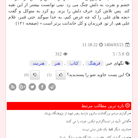
خشم و نفرت به دلش چنگ می زد. نمی توانست بیشتر از این تقیه
کند. پس تلاش کرد حرف دلش را بزند. رو کرد به متوکل و گفت
«بچه های علی را که چه عرض کنم، به خدا سوگند حتی قنبر، غلام
علی هم، از تو، فرزندان و کل خاندانت برتر است.» (صفحه ۱۲۱)
1404/03/21
11:18:22
312
/ 5
5.0
تگهای خبر:
فرهنگ
,
كتاب
,
هنر
,
هنرمند
این پست جاوید شو را پسندیدید؟
(0)
(1)
تازه ترین مطالب مرتبط
برگزاری مراسم بزرگداشت سالروز بازدید رهبر شهید از پژوهشگاه رویان
گدایی تأیید در اینستاگرام و ایکس، عزت را می کشد
مادری، دیگر فقط یک نقش سنتی نیست