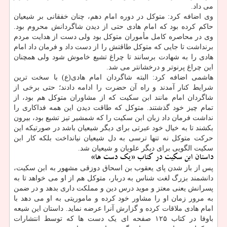
می داد.
وی اضافه کرد: متوکل در دوره امام دهم، چنان خفقانی بر شیعیان
حاکم کرده بود که امام هادی حتی از دیدن شاگردانش محروم بود.
وی در محاصره کامل مأموران متوکل بود ولی دست از هدایت مردم
برنداشت تا جایی که متوکل طاقتش را از دست داد و فرمان داد امام
هادی را به شهادت برسانند تا چراغ تشیع خاموش شود ولی همچنان
این چراغ پرنوتر و درخشانتر می شد.
هاشمی اضافه کرد: البته شاگردان امام هادی(ع) با سخت ترین
شرایط کنار آمدند و راه آن حضرت را ادامه دادند؛ حتی برخی از
شاگردان امام مانند ابن سکیت که از مشاوران متوکل هم بود، از
تمام چیز خود گذشتند. متوکل که طاقت دیدن این همه فداکاری را
نداشت فرمان داد زبان ابن سکیت را که شمشیر تیز تشیع بود، بیرون
بکشند تا به خیال خود عبرتی برای دیگر شیعیان باشد در صورتیکه این
حرکت متوکل نه تنها ترسی به دل شیعیان نیانداخت بلکه کار ابن
سکیت الگویی برای دیگر علویان و شیعیان شد.
داستان ابن سکیت در کتاب «یک دست ها»
پس از باز شدن پای یعقوب بن اسحاق دوزقی مشهور به ابن سکیت،
دانشمند بزرگ لغت شناس به دربار، متوکل هم از او می خواهد تا به
پسرانش یعنی معتز و موید درس دین و مملکت داری بدهد و در ضمن
به مرور زمان او را مشاور خود کرده و ماموریتی به او می دهد با
امام هادی ملاقات کرده و گزارش آنرا عرضه نماید. داستان این شیعه
باوفا در کتاب ۱۲۵ صفحه ای یک دست ها که توسط انتشارات