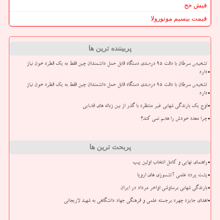
فیش حج
قیمت بیسیم موتورولا
پربیننده ترین ها
تشخیص سرطان با دقت ۹۵ درصدی دستگاه قابل حمل دانشمندان چین فقط به یک قطره خون نیاز
دارد
تشخیص سرطان با دقت ۹۵ درصدی دستگاه قابل حمل دانشمندان چین فقط به یک قطره خون نیاز
دارد
اوج یک بارندگی شهابی غیر منتظره با گذر از بین زباله های فضایی
چرا معده خودش را هضم نمی کند؟
پربحث ترین ها
راهنمای نهایی و کامل انتخاب اولین پیپ
پشت پرده علمی آتشسوزی های اروپا
بارندگی شهابی برساوشی اواخر مرداد در ایران
اهدای جایزه چهره برجسته علمی و فرهنگی جهاد دانشگاهی به شهید لاریجانی