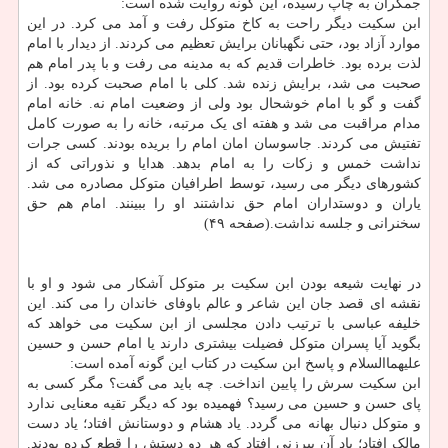
جمکران به چاپ رسیده، این گونه روایت شده است:
ابن سکیت دیگر راحت به کاخ متوکل رفت و آمد می کرد. در این
موارد آزاد بود، حتی نگهبانان برایش تعظیم می کردند. از دیدار با امام
لذت برده بود. خاطرات قدیم که به مدینه می رفت و با پدر امام هم
صحبت می شد، برایش زنده شد. کلی با امام صحبت کرده بود. از
گفت و گو با امام خوشحال بود ولی از وضعیت امام نه. خانه امام
مدام مراقبت می شد و هفته ای یک مرتبه، خانه را به صورت کامل
تفتیش می کردند. جاسوسان امان امام را بریده بودند. کسی جرات
نداشت خمس و زکات را به امام بدهد. هدایا و نذوراتی که از
کشورهای دیگر می رسید، توسط اطرافیان متوکل مصادره می شد.
یاران و دوستداران امام حق نداشتند او را ببینند. امام هم حق
سخنرانی و جلسه نداشت.(صفحه ۴۹)
در نهایت شیعه بودن ابن سکیت بر متوکل آشکار می شود و او با
نقشه ای قصد جان این شاعر و عالم باوفای خاندان را می کند. این
خلیفه عباسی با ترتیب دادن مجلسی از ابن سکیت می خواهد که
بگوید آیا پسران متوکل فضیلت بیشتری دارند یا امام حسن و حسین
علیهماالسلام و پاسخ ابن سکیت در کتاب این گونه آمده است:
ابن سکیت سرش را پایین انداخت. چه باید می گفت؟ مگر کسی به
پای حسن و حسین می رسید؟ فهمیده بود که دیگر تقیه معنایی ندارد
و متوکل دنبال بهانه می گردد. یاد هشام و دوستانش افتاد؛ یاد دست
مالک افتاد؛ یاد آن پیرزنی افتاد که هر دو دستش را قطع کرده بودند.