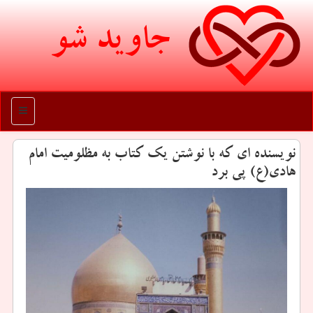
جاوید شو
منو
نویسنده ای که با نوشتن یک کتاب به مظلومیت امام
هادی(ع) پی برد