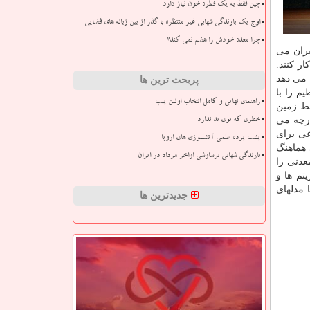
چین فقط به یک قطره خون نیاز دارد
اوج یک بارندگی شهابی غیر منتظره با گذر از بین زباله های فضایی
چرا معده خودش را هضم نمی کند؟
بران می
ر کنند.
 می دهد
پربحث ترین ها
ده عظیم را با
راهنمای نهایی و کامل انتخاب اولین پیپ
سط زمین
ارچه می
خطری که بوی بد ندارد
عی برای
پشت پرده علمی آتشسوزی های اروپا
هماهنگ
بارندگی شهابی برساوشی اواخر مرداد در ایران
معدنی را
تم ها و
 مدلهای
جدیدترین ها