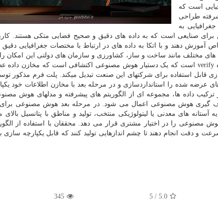
 پلت فرم جغرافیایی است که
شرفته طراحی
جغرافیایی به
برای صنایعی است که به داده های دقیق و صحیح فضایی متکی هستند. کار
آموزش دهند و با اتکا به داده های در ارتباط با مختصات جغرافیایی دقیق کا
ش های مختلف مانند ساخت و ساز، کشاورزی و سازمان های دولتی این امکان را
تا مدلها را شخصی سازی کنند. یک ابزار دیگر در این حوزه verify است که یک دستیار هوش مصنوعی اکتشافی است که مخازن دا
 قابل استفاده برای شرکتهای این صنعت تبدیل میکند. پلت فرم مذکور تو
ای عرضه شده را استانداردسازی و در مرحله بعد با مخازن اطلاعات خود یکپ
از ترکیب داده ها، مجموعه ای از الگوریتم های پیشرفته و مدلهای هوش مصنو
 هدف گیری هوش مصنوعی اعمال می شود. در مرحله بعد هوش مصنوعی برای 
ایه آستانه های معدنی یا لیتولوژیکی منتخب، تولید و مناطق با پتانسیل بالای 
مصنوعی را در اختیار مشتری قرار می دهد. محققان با استفاده از الگوری
عت و دقت انجام دهند تا چشم اندازهایی تولید کنند که قابل یکپارچه سازی با
345
/ 5
5.0