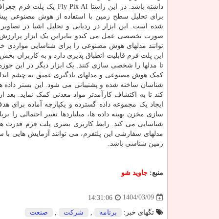
داشته باشد. در این راستا Fly Pix AI یک
برای تحلیل سطح زمین با استفاده از هوش مصنوعی پی
شده است. این ابزار در ردیابی و تحلیل اشیا در تصاویر 
صورت تخصصی عمل می کندو بنابراین یک ابزار پرارزش 
توانند مدلهای هوش مصنوعی را برای شناسایی مواردی خاص 
این پلت فرم قابلیت انطباق پذیری دارد و به کاربران بخ
کمک هوش مصنوعی و مدلهای یادگیری عمیق به چشم اندازی
شناسان ساخته شده و پشتیبانی می شود. این بستر داده ه
کند تا به اکتشاف کارآمدتر مواد معدنی کمک نماید. بعد 
ایجاد یک مجموعه داده گسترده و یکپارچه آماده برای
سازی مخزن بهینه داده ها، میلیاردها تغییر احتمالی را برپ
شناسایی می کند. رابط کاربری بصری پلت فرم قدرت هوش 
مدلهای سفارشی این پلتفرم، می توانند آزمایش هایی با سر
زمین شناسی باشد.
منبع:
جاوید شو
1404/03/09
14:31:06
تگهای خبر:
برنامه
,
شركت
,
صنعت