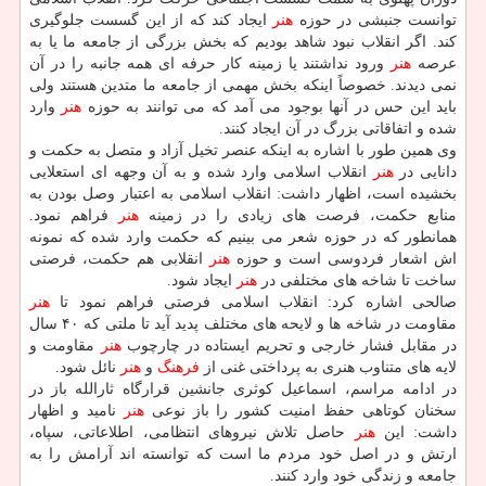
توانست جنبشی در حوزه
هنر
ایجاد كند كه از این گسست جلوگیری
كند. اگر انقلاب نبود شاهد بودیم كه بخش بزرگی از جامعه ما یا به
عرصه
هنر
ورود نداشتند یا زمینه كار حرفه ای همه جانبه را در آن
نمی دیدند. خصوصاً اینكه بخش مهمی از جامعه ما متدین هستند ولی
باید این حس در آنها بوجود می آمد كه می توانند به حوزه
هنر
وارد
شده و اتفاقاتی بزرگ در آن ایجاد كنند.
وی همین طور با اشاره به اینكه عنصر تخیل آزاد و متصل به حكمت و
دانایی در
هنر
انقلاب اسلامی وارد شده و به آن وجهه ای استعلایی
بخشیده است، اظهار داشت: انقلاب اسلامی به اعتبار وصل بودن به
منابع حكمت، فرصت های زیادی را در زمینه
هنر
فراهم نمود.
همانطور كه در حوزه شعر می بینیم كه حكمت وارد شده كه نمونه
اش اشعار فردوسی است و حوزه
هنر
انقلابی هم حكمت، فرصتی
ساخت تا شاخه های مختلفی در
هنر
ایجاد شود.
صالحی اشاره كرد: انقلاب اسلامی فرصتی فراهم نمود تا
هنر
مقاومت در شاخه ها و لایحه های مختلف پدید آید تا ملتی كه ۴۰ سال
در مقابل فشار خارجی و تحریم ایستاده در چارچوب
هنر
مقاومت و
لایه های متناوب هنری به پرداختی غنی از
فرهنگ
و
هنر
نائل شود.
در ادامه مراسم، اسماعیل كوثری جانشین قرارگاه ثارالله باز در
سخنان كوتاهی حفظ امنیت كشور را باز نوعی
هنر
نامید و اظهار
داشت: این
هنر
حاصل تلاش نیروهای انتظامی، اطلاعاتی، سپاه،
ارتش و در اصل خود مردم ما است كه توانسته اند آرامش را به
جامعه و زندگی خود وارد كنند.