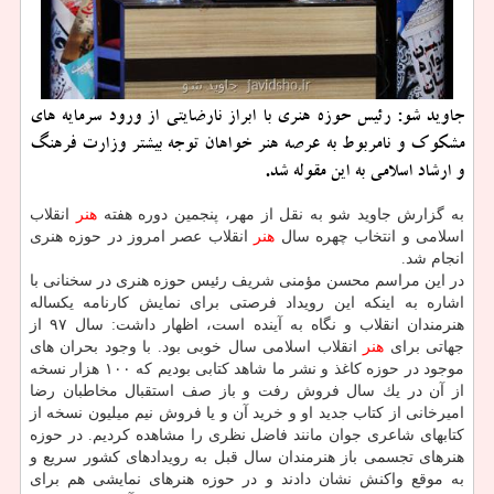
جاوید شو: رئیس حوزه هنری با ابراز نارضایتی از ورود سرمایه های
مشكوك و نامربوط به عرصه هنر خواهان توجه بیشتر وزارت فرهنگ
و ارشاد اسلامی به این مقوله شد.
به گزارش جاوید شو به نقل از مهر، پنجمین دوره هفته
هنر
انقلاب
اسلامی و انتخاب چهره سال
هنر
انقلاب عصر امروز در حوزه هنری
انجام شد.
در این مراسم محسن مؤمنی شریف رئیس حوزه هنری در سخنانی با
اشاره به اینكه این رویداد فرصتی برای نمایش كارنامه یكساله
هنرمندان انقلاب و نگاه به آینده است، اظهار داشت: سال ۹۷ از
جهاتی برای
هنر
انقلاب اسلامی سال خوبی بود. با وجود بحران های
موجود در حوزه كاغذ و نشر ما شاهد كتابی بودیم كه ۱۰۰ هزار نسخه
از آن در یك سال فروش رفت و باز صف استقبال مخاطبان رضا
امیرخانی از كتاب جدید او و خرید آن و یا فروش نیم میلیون نسخه از
كتابهای شاعری جوان مانند فاضل نظری را مشاهده كردیم. در حوزه
هنرهای تجسمی باز هنرمندان سال قبل به رویدادهای كشور سریع و
به موقع واكنش نشان دادند و در حوزه هنرهای نمایشی هم برای