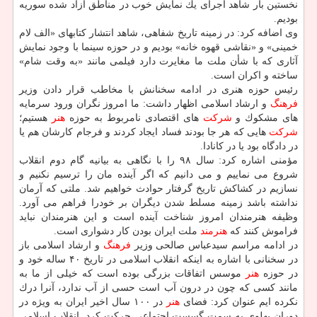
نخستین بار شاهد اجرای یك نمایش خوب در مناطق آزاد شده سوریه
بودیم.
وی اضافه كرد: در زمینه تاریخ شفاهی، شاهد انتشار كتابهای «الف لام
خمینی» و «نقاشی قهوه خانه» بودیم و در حوزه سینما با وجود نمایش
آثاری كه با شأن ملت ما مغایرت دارد فیلمی مانند «به وقت شام»
ساخته و اكران است.
رئیس حوزه هنری در ادامه سخنانش با مخاطب قرار دادن وزیر
فرهنگ
و ارشاد اسلامی اظهار داشت: ما امروز نگران ورود سرمایه
های مشكوك و
شركت
های اقتصادی نامربوط به حوزه
هنر
هستیم؛
شركت
هایی كه هر جا بودند فساد ایجاد كردند و فرجام كارشان هم یا
در دادگاه بود یا در كانادا.
مؤمنی اشاره كرد: سال ۹۸ را با نگاهی به بیانیه گام دوم انقلاب
شروع می نماییم و می دانیم كه اگر آینده مان را ترسیم نكنیم و
نسازیم در كشاكش تاریخ گرفتار حوادث خواهیم شد. ملتی كه آرمان
نداشته باشد زمینه مسلط شدن دیگران بر خودرا فراهم می آورد.
وظیفه هنرمندان امروز شناخت آینده است و این هنرمندان نباید
فراموش كنند كه
هنرمند
ملت ایران بودن كار دشواری است.
در ادامه مراسم سیدعباس صالحی وزیر
فرهنگ
و ارشاد اسلامی باز
در سخنانی با اشاره به اینكه انقلاب اسلامی در تاریخ ۴۰ ساله خود و
در حوزه
هنر
موسس اتفاقات بزرگی بوده است كه خیلی از ما به
مانند كسی كه چون در درون آب است حسی از آب ندارد، آنرا درك
نكرده ایم عنوان كرد: فضای
هنر
در ۱۰۰ سال اخیر ایران به ویژه در
دوران پهلوی به سمت گسست اجتماعی حركت كرد. انقلاب اسلامی