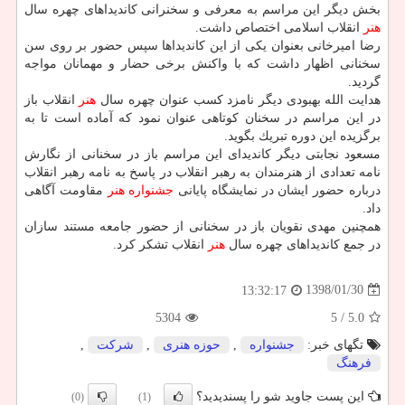
بخش دیگر این مراسم به معرفی و سخنرانی كاندیداهای چهره سال
هنر
انقلاب اسلامی اختصاص داشت.
رضا امیرخانی بعنوان یكی از این كاندیداها سپس حضور بر روی سن
سخنانی اظهار داشت كه با واكنش برخی حضار و مهمانان مواجه
گردید.
هدایت الله بهبودی دیگر نامزد كسب عنوان چهره سال
هنر
انقلاب باز
در این مراسم در سخنان كوتاهی عنوان نمود كه آماده است تا به
برگزیده این دوره تبریك بگوید.
مسعود نجابتی دیگر كاندیدای این مراسم باز در سخنانی از نگارش
نامه تعدادی از هنرمندان به رهبر انقلاب در پاسخ به نامه رهبر انقلاب
درباره حضور ایشان در نمایشگاه پایانی
جشنواره
هنر
مقاومت آگاهی
داد.
همچنین مهدی نقویان باز در سخنانی از حضور جامعه مستند سازان
در جمع كاندیداهای چهره سال
هنر
انقلاب تشكر كرد.
1398/01/30
13:32:17
5304
/ 5
5.0
تگهای خبر:
جشنواره
,
حوزه هنری
,
شركت
,
فرهنگ
این پست جاوید شو را پسندیدید؟
(0)
(1)