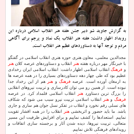
به گزارش جاوید شو دبیر جشن هفته هنر انقلاب اسلامی درباره این
رویداد اظهار داشت: هفته هنر انقلاب یك نماد و پرچم برای آگاهی
مردم و توجه آنها به دستاوردهای عظیم هنر انقلاب است.
مجدالدین معلمی، معاون هنری حوزه هنری انقلاب اسلامی در گفتگو
با خبرنگار مهر درباره هفته
هنر
انقلاب و دستاوردهای عرصه كلان
هنر
و
فرهنگ
انقلاب اسلامی اظهار داشت: انقلاب اسلامی ایران رخدادی
عظیم بود كه طی چهار دهه دستاوردهای بسیاری را در همه عرصه ها
به ارمغان آورده است. عرصه
فرهنگ
و
هنر
هم از این رخداد جدا
نبوده است. از همین رو می توان كادرسازی و تربیت نیروهای انقلابی
را بزرگ ترین دستاورد
هنر
انقلاب اسلامی قلمداد كرد. در عرصه
فرهنگ
و
هنر
انقلاب اسلامی تربیت نیرو سبب می شود كه شكاف
های نسلی رقم نخورد و انقلاب در تفكر نسل جوان هم ساری و جاری
باشد. ما باید حضور و اثربخشی
هنر
انقلاب را در همه اقشار تقویت
نماییم. استعدادها را كشف نماییم و برای افزایش ظرفیت این مسیر
متعالی، تربیت نیروها، دیده شدن آثار و برجسته سازی اتفاقات و
رویدادهای فرهنگی تلاش نماییم.