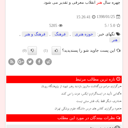
چهره سال
هنر
انقلاب معرفی و تقدیر می شود.
1398/01/25
15:26:41
5205
/ 5
5.0
تگهای خبر:
حوزه هنری
,
فرهنگ
,
فرهنگ و هنر
,
هنر
این پست جاوید شو را پسندیدید؟
(0)
(1)
تازه ترین مطالب مرتبط
برگزاری مراسم بزرگداشت سالروز بازدید رهبر شهید از پژوهشگاه رویان
گدایی تأیید در اینستاگرام و ایکس، عزت را می کشد
مادری، دیگر فقط یک نقش سنتی نیست
نحوه برگزاری کلاس های درس دانشگاه علوم پزشکی تهران
نظرات بینندگان در مورد این مطلب