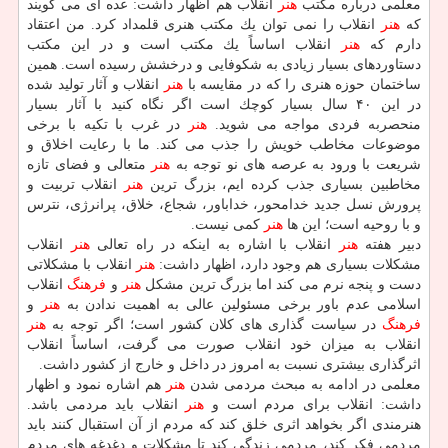
معلمی درباره مكتب
هنر
انقلاب هم اظهار داشت: عده ای می گویند
كه
هنر
انقلاب را نمی توان یك مكتب هنری قلمداد كرد. من اعتقاد
دارم كه
هنر
انقلاب اساساً یك مكتب است و در این مكتب
دستاوردهای بسیار زیادی به شكوفایی و درخشش رسیده است. همین
ساختمان حوزه هنری را كه در مقایسه با
هنر
انقلاب و آثار تولید شده
در این ۴۰ سال بسیار كوچك است اگر نگاه كنید با آثار بسیار
منحصربه فردی مواجه می شوید.
هنر
در غرب با تكیه با برخی
موضوعات مخاطب خویش را جذب می كند. ما با رعایت اخلاق و
شریعت با ورود به عرصه های نو توجه به
هنر
متعالی و فضای تازه
مخاطبین بسیاری جذب كرده ایم، بزرگ ترین
هنر
انقلاب تربیت و
پرورش نسل جدید خدامحور، خداباور، شجاع، خلاق، پرانرژی، نترس
و با روحیه است؛ این ها
هنر
كمی نیست.
دبیر هفته
هنر
انقلاب با اشاره به اینكه در راه تعالی
هنر
انقلاب
مشكلات بسیاری هم وجود دارد، اظهار داشت:
هنر
انقلاب با مشكلاتی
دست و پنجه نرم می كند اما بزرگ ترین مشكل
هنر
و
فرهنگ
انقلاب
اسلامی عدم باور برخی مسئولین عالی به اهمیت ندادن به
هنر
و
فرهنگ
در سیاست گذاری های كلان كشور است؛ اگر توجه به
هنر
انقلاب به میزان خود انقلاب صورت می گرفت، اساساً انقلاب
اثرگذاری بیشتری نسبت به امروز در داخل و خارج از كشور داشت.
معلمی در ادامه به مبحث مردمی شدن
هنر
هم اشاره نمود و اظهار
داشت: انقلاب برای مردم است و
هنر
انقلاب باید مردمی باشد.
هنرمندی اگر بخواهد اثری خلق كند كه مردم از آن استقبال كنند باید
مردمی فكر كند، مردمی زندگی كند تا مشكلات و دغدغه های مردم