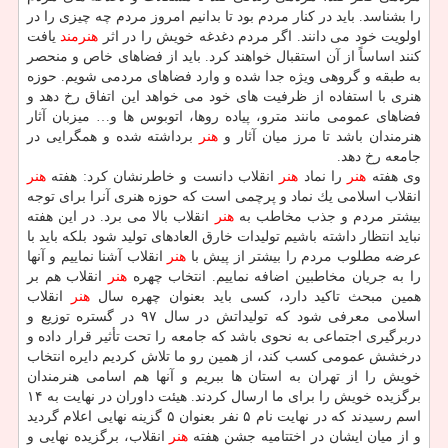
را بشناسد. باید در كنار مردم بود تا بدانیم امروز مردم چه چیزی را در
اولویت خود می دانند. اگر مردم دغدغه خویش را در اثر
هنرمند
یافت
كنند اساساً از آن استقبال خواهند كرد. باید از فضاهای خاص و منحصر
به طبقه و گروهی ویژه جدا شده و وارد فضاهای مردمی شویم. حوزه
هنری با استفاده از ظرفیت های خود می خواهد این اتفاق رخ دهد و
فضاهای عمومی مانند مترو، پیاده روها، اتوبوس ها و… میزبان آثار
هنرمندان باشد تا مرز میان آثار و
هنر
برداشته شده و همگرایی در
جامعه رخ دهد.
وی هفته
هنر
را نماد
هنر
انقلاب دانست و خاطرنشان كرد: هفته
هنر
انقلاب اسلامی یك نماد و پرچمی است كه حوزه هنری آنرا برای توجه
بیشتر مردم و جذب مخاطب به
هنر
انقلاب بالا می برد. در این هفته
نباید انتظار داشته باشیم تولیدات خارق العادهای تولید شود بلكه باید با
عرضه مطلوب مردم را بیشتر از پیش با
هنر
انقلاب آشنا نماییم و آنها
را به جریان مخاطبین اضافه نماییم. انتخاب چهره
هنر
انقلاب هم بر
همین مبحث تاكید دارد، كسی باید بعنوان چهره سال
هنر
انقلاب
اسلامی معرفی شود كه تولیداتش در سال ۹۷ در گستره توزیع و
دربرگیری اجتماعی به نحوی باشد كه جامعه را تحت تأثیر قرار داده و
درخشش عمومی كسب كند، از همین رو ما تلاش كردیم دایره انتخاب
خویش را از تهران به استان ها ببریم و آنها هم اسامی هنرمندان
برگزیده خویش را برای ما ارسال كردند. هیئت داوران در نهایت به ۱۴
اسم رسیدند كه در نهایت نام ۵ نفر بعنوان ۵ گزینه نهایی اعلام گردید
و از میان ایشان در اختتامیه جشن هفته
هنر
انقلاب، برگزیده نهایی و