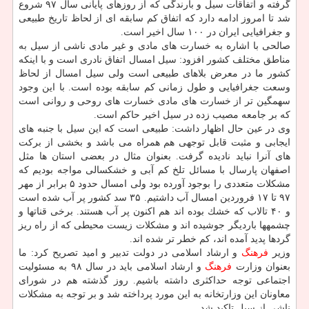
گرفته و اتفاقات سیل و بارندگی كه از روزهای پایانی سال ۹۷ شروع
شد تا امروز ادامه دارد كه اتفاق كم سابقه ای از لحاظ تاریخ طبیعی
و جغرافیایی ایران در ۱۰۰ سال اخیر است.
صالحی با اشاره به خسارت های مادی و غیر مادی ناشی از سیل به
مناطق مختلف كشور افزود: سیل امسال اتفاق نادری است و با اینكه
كشور ما در معرض بلاهای طبیعی است ولی سیل امسال از لحاظ
وسعت جغرافیایی و طول زمانی كم سابقه بوده است. با این وجود
سهمگین تر از خسارت های مادی خسارت های روحی و روانی است
كه بر جامعه مصیب زده در سیل اخیر حاكم است.
وی در عین حال اظهار داشت: طبیعی است كه این سیل با جنبه های
ایجابی و مثبت قابل توجهی هم همراه می باشد و بخشی از بركت
های آنرا نباید نادیده گرفت. بعنوان مثال در بعضی استان ها مثل
اصفهان پارسال با مسائل تلخ كم آبی و خشكسالی مواجه بودیم كه
مشكلات متعددی را بوجود آورده بود ولی امسال حدود ۵ برابر از مهر
۹۷ تا ۱۷ فروردین امسال آب داشتیم. ۳۵ سد كشور پر آب شده است
و ۴۰ تالاب كه خشك بوده اند هم اكنون پر آب هستند. برخی قناتها و
چشمهها باردیگر جوشیده اند و مشكلات زیست محیطی كه از راه ریز
گردها پدید آمده اند، كم خطر تر شده اند.
وزیر
فرهنگ
و ارشاد اسلامی در دولت تدبیر و امید تصریح كرد: ما
بعنوان وزارت
فرهنگ
و ارشاد اسلامی باید در سال ۹۸ به مسئولیت
اجتماعی توجه حداكثری داشته باشیم. روز گذشته هم در شورای
معاونان این وزارتخانه به این مورد پرداخته شد و بر توجه به مشكلات
ناشی از سیل تاكید شد.