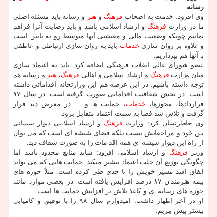
رسانه
وی افزود: خدمت به اصحاب
فرهنگ
و
هنر
و رسانه باید مسئله اصلی
ما در وزارت
فرهنگ
و ارشاد اسلامی باشد و باید رضایت آنرا فراهم
نماییم چونكه وضعیت مالی و معیشتی آنها متوسط رو به پایین است
و علاوه بر روان سازی
خدمات
باید به روان سازی ارتباطی و عاطفی
با آنها هم بپردازیم.
عضو شورای عالی انقلاب فرهنگی اضافه كرد: باید به اعتماد سازی
میان وزارت
فرهنگ
و ارشاد اسلامی و اهالی
فرهنگ
،
هنر
و رسانه هم
توجه داشته باشیم. در این عرصه هم این وزارتخانه اقداماتی داشته
است. در بخش شفافیت اقداماتی صورت گرفته است. در سال ۹۷
قراردادها، مجوزها،
خدمات
، حمایت ها و … در معرض دید قرار
گرفت و تلاش شد فضا به سمت اعتماد متقابل برود.
وی خاطرنشان كرد: وزارت
فرهنگ
و ارشاد اسلامی دیوار سیمانی
بین خود و مراجعانش نیست بلكه فضای شیشه ای است كه می توان
از راه این دیوار شیشه ای همه اقدامات را به صورت شفاف دید.
وزیر
فرهنگ
و ارشاد اسلامی افزود: شاید منابع محدود باشد اما
چگونگی توزیع آن جلب اعتماد بیشتر میكند. حمایت هایی كه می تواند
اتفاق افتد مسیر خویش را تا حدی طی كرده است. مثلاً حوزه های
بیمه هنرمندان ۸۷ درصد افزایش یافته است. در بعضی موارد مانند
حوزه های رسانه ای و كاغذ تلاش بر افزایش حمایت ها است.
او در آخر اظهار داشت: امیدوارم سال ۹۸ را با توفیق و كامیابی
بیشتر پیش ببریم.