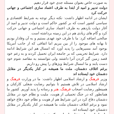
به صورت خاص بعنوان مسئله جدی خود قرار دهیم.
دولت تدبیر و امید از ابتدا به طرف اعتماد سازی اجتماعی و جهانی
حركت كرد
ایشان در ادامه اظهار داشت: نكته دیگر توجه به شرایط اقتصادی و
سیاسی كشور است كه بر كشور حاكم است و دولت تدبیر و امید از
آغاز دولت یازدهم به طرف اعتماد سازی اجتماعی و جهانی حركت
كرد و گام های زیادی هم در این زمینه برداشته است.
صالحی اضافه كرد: ما با طرف خود عهدی بستیم و به آن وفادار بودیم
تا بهانه های موجود را از بین ببریم اما اتفاقی كه از جانب آمریكا
بوجود آمد مسیرهایی را پدید آورد كه امسال هم این شرایط ادامه
دارد. شرایط تحریمی كه بر جامعه ایران تحمیل كردند و به زعم خود
قصد زمین گیر كردن آنرا داشتند ولی نتوانستند به مقاصد شوم خود
دست یابند و ما امسال شرایط ویژهای را پیش رو داریم.
برغم ائتلاف دشمنان، ملت ما همیشه در كنار یكدیگر در مقابل
دشمنان خود ایستاده اند
وزیر
فرهنگ
و ارشاد اسلامی اظهار داشت: ما در وزارت
فرهنگ
و
ارشاد اسلامی در تلاش هستیم تا بتوانیم رضایت شغلی كاركنان و
همینطور رضایت اصحاب
فرهنگ
،
هنر
و رسانه را پدید آوریم. كشور ما
همانطور كه در جنگ تحمیلی از هویت، ملیت و نظام خود در مقابل
دشمنان دفاع كرد در این شرایط هم از هویت و نظام خود دفاع خواهد
نمود و برغم ائتلاف دشمنان ملت ما همیشه در كنار یكدیگر در مقابل
دشمنان خود ایستاده اند.