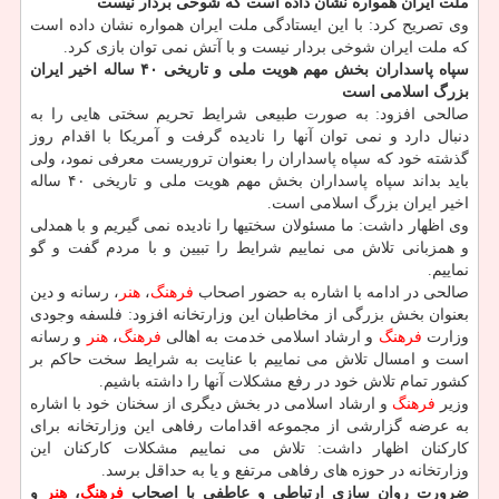
ملت ایران همواره نشان داده است كه شوخی بردار نیست
وی تصریح كرد: با این ایستادگی ملت ایران همواره نشان داده است
كه ملت ایران شوخی بردار نیست و با آتش نمی توان بازی كرد.
سپاه پاسداران بخش مهم هویت ملی و تاریخی ۴۰ ساله اخیر ایران
بزرگ اسلامی است
صالحی افزود: به صورت طبیعی شرایط تحریم سختی هایی را به
دنبال دارد و نمی توان آنها را نادیده گرفت و آمریكا با اقدام روز
گذشته خود كه سپاه پاسداران را بعنوان تروریست معرفی نمود، ولی
باید بداند سپاه پاسداران بخش مهم هویت ملی و تاریخی ۴۰ ساله
اخیر ایران بزرگ اسلامی است.
وی اظهار داشت: ما مسئولان سختیها را نادیده نمی گیریم و با همدلی
و همزبانی تلاش می نماییم شرایط را تبیین و با مردم گفت و گو
نماییم.
صالحی در ادامه با اشاره به حضور اصحاب
فرهنگ
،
هنر
، رسانه و دین
بعنوان بخش بزرگی از مخاطبان این وزارتخانه افزود: فلسفه وجودی
وزارت
فرهنگ
و ارشاد اسلامی خدمت به اهالی
فرهنگ
،
هنر
و رسانه
است و امسال تلاش می نماییم با عنایت به شرایط سخت حاكم بر
كشور تمام تلاش خود در رفع مشكلات آنها را داشته باشیم.
وزیر
فرهنگ
و ارشاد اسلامی در بخش دیگری از سخنان خود با اشاره
به عرضه گزارشی از مجموعه اقدامات رفاهی این وزارتخانه برای
كاركنان اظهار داشت: تلاش می نماییم مشكلات كاركنان این
وزارتخانه در حوزه های رفاهی مرتفع و یا به حداقل برسد.
ضرورت روان سازی ارتباطی و عاطفی با اصحاب
فرهنگ
،
هنر
و