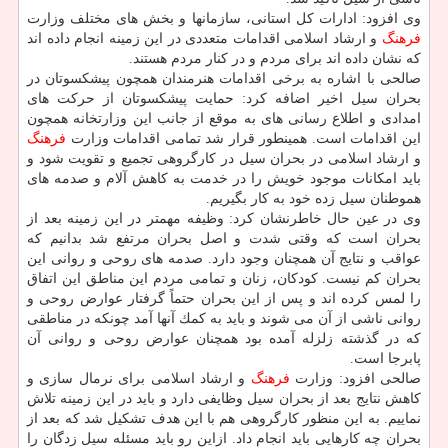
وی افزود: ادارات كل استانی، سازمانها و بخش های مختلف وزارت
فرهنگ
و ارشاد اسلامی اقدامات متعددی در این زمینه انجام داده اند
كه نشان داده اند برای مردم و در كنار مردم هستند.
صالحی با اشاره به برخی اقدامات هنرمندان همچون پیشكسوتان در
بحران سیل اخیر اضافه كرد: حمایت پیشكسوتان از حركت های
امدادی و اطلاع رسانی های به موقع از جانب این وزارتخانه همچون
این اقدامات است. همینطور قرار شد تمامی اقدامات وزارت
فرهنگ
و ارشاد اسلامی در بحران سیل در كارگروهی تجمیع و تقویت شود و
باید امكانات موجود خویش را در خدمت به كاهش آلام و صدمه های
هموطنان سیل زده خود به كار بگیریم.
وی در عین حال خاطرنشان كرد: وظیفه مهمتر در این زمینه بعد از
بحران است كه وقتی شدت و اصل بحران مرتفع شد بدانیم كه
عواقب و نتایج آن همچنان وجود دارد. صدمه های روحی و روانی این
بحران كم نیست. كودكان، زنان و تمامی مردم این مناطق این اتفاق
را لمس كرده اند و پس از این بحران حتماً گرفتار عوارض روحی و
روانی ناشی از آن می شوند و باید به كمك آنها آمد چونكه در مناطقی
كه در گذشته زلزله آمده بود همچنان عوارض روحی و روانی آن
پابرجا است.
صالحی افزود: وزارت
فرهنگ
و ارشاد اسلامی برای نرمال سازی و
كاهش نتایج بعد از بحران سیل وظایفی دارد و باید در این زمینه تلاش
نماییم. به این منظور كارگروهی هم با این هدف تشكیل شد كه بعد از
بحران چه كارهایی باید انجام داد. ازاین رو باید مسئله سیل زدگان را