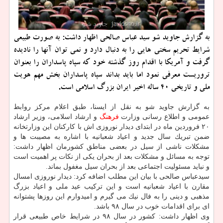
به گزارش جاوید شو سید عباس صالحی اظهار داشت: به صورت طبیعی
شرایط تحریم سختی هایی را به دنبال دارد و نمی توان آنها را نادیده
گرفت و آمریكا با اقدام روز گذشته خود كه سپاه پاسداران را بعنوان
تروریست معرفی نمود اما باید بداند سپاه پاسداران بخش مهم هویت
ملی و تاریخی ۴۰ ساله اخیر ایران بزرگ اسلامی است.
به گزارش جاوید شو به نقل از ایسنا، طبق اعلام مركز روابط
عمومی و اطلاع رسانی وزارت
فرهنگ
و ارشاد اسلامی، وزیر ارشاد
۲۰ فروردین ماه در ابتدای دیدار نوروزی اش با كاركنان این وزارتخانه
ضمن تبریك سال جدید و اعیاد شعبانیه با اشاره به مصیبت ها و
مشكلات ناشی از سیل در بعضی مناطق كشورمان اظهار داشت:
توجه به مسائل و مشكلات بعد از بحران یكی از نكات پر اهمیت است
و نباید مسئولیت اجتماعی بعد از بحران سیل مغفول بماند.
سیدعباس صالحی با بیان این مطلب اضافه كرد: دیدار نوروزی امسال
مقارن با اعیاد شعبانیه است و این تركیب عید ملی و اعیاد بزرگ
مذهبی و دینی را به فال نیك می گیرم و امیدوارم این روزها پشتوانه
ای برای اقدامات خوب در سال ۹۸ باشد.
وی اظهار داشت: كشور در سال ۹۸ در شرایط خاص طبیعی قرار