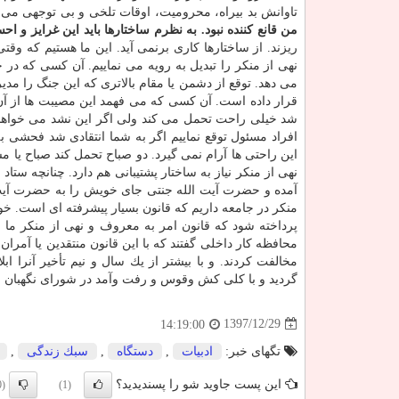
تاوانش بد بیراه، محرومیت، اوقات تلخی و بی توجهی می
من قانع كننده نبود. به نظرم ساختارها باید این‎ غرایز و احساسات انسانی را كنترل كنند و اساساً برای همین به وجود آمده اند.
ریزند. از ساختارها كاری برنمی آید. این ما هستیم كه وق
نهی از منكر را تبدیل به رویه می نماییم. آن كسی كه د
می دهد. توقع از دشمن یا مقام بالاتری كه این جنگ را مدیری
قرار داده است. آن كسی كه می فهمد این مصیبت ها از آن
شد خیلی راحت تحمل می كند ولی اگر این نشد می خواهد همه
افراد مسئول توقع نماییم اگر به شما انتقادی شد فحشی به
این راحتی ها آرام نمی گیرد. دو صباح تحمل كند صباح یا م
نهی از منكر نیاز به ساختار پشتیبانی هم دارد. چنانچه ستا
آمده و حضرت آیت الله جنتی جای خویش را به حضرت آیت الل
منكر در جامعه داریم كه قانون بسیار پیشرفته ای است. 
پرداخته شود كه قانون امر به معروف و نهی از منكر ما 
محافظه كار داخلی گفتند كه با این قانون منتقدین یا آمران
مخالفت كردند. و با بیشتر از یك سال و نیم تأخیر آنرا ابلا
گردید و با كلی كش وقوس و رفت وآمد در شورای نگهبان نهایی شد. از آن زمان ت
1397/12/29
14:19:00
تگهای خبر:
ادبیات
,
دستگاه
,
سبك زندگی
,
این پست جاوید شو را پسندیدید؟
(0)
(1)