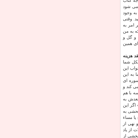
جه كتاب
 می شود
به وجود
د. وقتی
 امر به
ه به من
 و گل و
ای همین
د هزینه
شكل شما
واب این
 به این
سوره ای
ی كند و
 سه با هم
د بعدش به
 اگر این
فحشی به
یا مساء
 نهی از
 از یاد
بخشی از