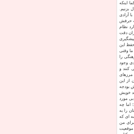
ا اینكه
 بزنیم.
ا آزادی
كه حرفش
رد نظام
ران دقت
 پیشگیری
حفظ این
ما وقتی
نگی را
دی وجود
 كنند و
 مرزهای
 از این
ش بودجه
ید خویش
بی مورد
 اما چه
ن را به
ه ای كه
برای من
 موقعیت