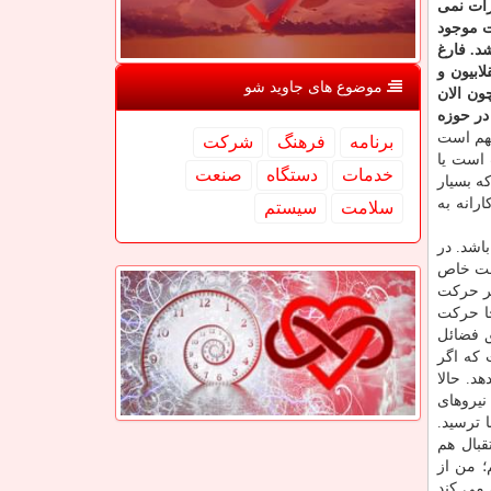
رأت نمی
ت موجود
د. فارغ
ابیون و
موضوع های جاوید شو
ون الان
در حوزه
بهم است
برنامه
فرهنگ
شركت
 است یا
خدمات
دستگاه
صنعت
محافظه‎ كارانه اش این است كه بسیار
رانه به
سلامت
سیستم
اشد. در
هت خاص
گر حركت
جا حركت
ق فضائل
كه اگر
د. حالا
نیروهای
 ترسید.
قبال هم
؛ من از
می كند