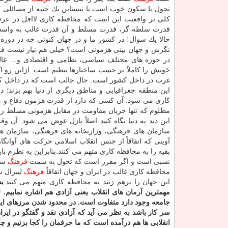
تحول یا سكون خوب است یا نیستاین یك جنبه از مسائلی كه
كلی تر واقعیت این است كه محافظه كاری لااقل در عرف
قدرت سلطه گر، قدرت مسلط و آن قدرت غالب به واسطه
حالا یك سوال! در كشور ما و در جهان كنونی چه در دور
نگرش و جهان بینی هژمونی است؟ خیلی هم نیاز نیست فكر 
در حوزه های مختلف سیاسی، نظامی و اقتصادی و… غال
خویش را كاملاً بر حسب ساختارها تنظیم است. ازاین رو اگ
غرب در داخل كشور است. حال جالب است كه در داخل كش
این منطقه جغرافیایی و مناطق دیگری از دنیا بهم بزند
كاری می شود. آن كسی كه دارد از قدرت هژمون دفاع و مح
مظلوم كه تنها جریان مقاومت در مقابل هژمونی مسلط را ب
سازمان های فرهنگی، وزارتخانه های فرهنگی، سازمان های
آوینی كه اتفاقاً از جنس انقلاب اسلامی حركت های آوانگارد
بقیه را به محافظه كاری متهم می كنند.بنابراین به نظرم ب
نسبی است و اگر مقرر است كه تحول به سمت
فرهنگ
سكو
محافظه كاری غالب در ایران و جهان اتفاقاً
فرهنگ
لیبرال س
این جهان را برهم زنند به محافظه كاری متهم می كنند.
ب
مهمترین آرمان های انقلاب یعنی آزادی هم اشاره نماییم. ت
جامعه وجود دارد متفاوت است. در محدود شدن مرزهای این 
سر كار باشد به نظر می آید كه آزادی نقد و گفتگو در ایرا
انقلابی ها هم درآمده است كه ما حرفمان را كجا بزنیم و چ