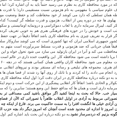
 در مورد محافظه كاری به نظرم می رسید حتماً باید به آن اشاره كرد؛ اما د
 علوم سیاسی با مفهومی به نام هژمونی نسبت مستقیمی دارد؛ با قدرت ه
 همان تسلطی كه دارد می كوشد از خود محفاظت كند و حفظ وضعیت موجو
ه پهلوی ها چه در دوره پس از انقلاب، هژمون و قدرت سلطه گر كیست؟ كدام
كنید، لیبرال سرمایه داری با لعاب دموكراسی و درونمایه اومانیستی و سكو
ب است و خودش را در حوزه های فرهنگی هنری هم به خوبی تعریف كرده و
ر قرار به تعریف چیزی به نام محافظه كاری باشد اتفاقاً دقیقاً در جهت حفظ
ور جمهوری اسلامی ایران كه تنها كشوری است كه می كوشد سازوكار سلطه
؛ دقیقاً همان جریانی كه ضد هژمونی و قدرت مسلط سربرآورده است متهم به
افظت می كند و آنرا در ایران بازتولید می سازد می شود تحول خواه و این
رپا داشته است می شود محافظه كار. این واقعیت خنده داری در عالم است. و
 هنری، مجموعه های تبلیغی و رسانه ای مستقر بودند و نیروهای انقلابی م
 انجام می دادند را له كردند و با تانك از روی آنها رد شدند از قضا همان ها 
اید به دو نكته درباره محافظه كاری در ایران دقت كرد؛ اول اینكه محافظه كاری
لار و الحادی باشد؛ اتفاقاً كار انقلابی پیشگیری از این حركت است و دوم اینك
رمایه داری است و همان ها كه مدافع حفظ این وضع هستند؛ سایرین را كه م
سیار خب. حالا كه بحث به اینجا كشید اگر موافق باشید كمی مصداقی تر به
صوراتی مربوط به آزادی در اوایل انقلاب ظاهراً با تصوراتی كه الآن از فضای 
آزادی خیلی ها انگشت افترا را به سمت حاكمیت می برند. فارغ از اینكه چه د
ن امروز تا اندازه ای محدود شده است آنچنان كه امروز دیگر داد بچه حزب الل
گونه بزنیم كه دردسرساز نشود.
به دو نكته درباره این بحث باید اشاره كنم. اول 