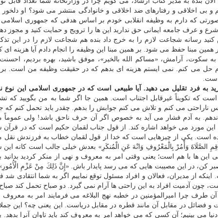
ان بنده به مدیر كتاب ارشاد، می گویم چرا در وزارتخانه شما تعداد قابل تو
 و بی اخلاقی و رفتارهای ضد اخلاقی و خانوادگی منتشر می شود؟ او دلخور
ورتی كه دارم به وظیفه انقلابی خودم بر اساس هدفی كه جمهوری اسلامی 
ع و عرف جامعه ایمانی حق ندارید این ها را ترویج و حمایت كنید و مجوز دهی
نید رسانه شجاعت لازم را به خرج داد بنده هم شجاعت لازم را در این تذكر
ین مبنا حفظ می شود. بر همین مبنا این وظیفه را انجام دادم آیا هزینه ای ك
ه سكوت، آرامش، «مساكم الله بالخیر»، موفق باشید، بهره بردیم، احسنت
م حل می كنم. نمی ایستم هزینه ای بدهم كه در حقیقت وظیفه من است. بر
است.
 به فرد تقلیل می دهید. آیا طبیعی است كه در جمهوری اسلامی این نوع نق
 است كه تكویناً غیرقابل اجتناب است. همین جا اگر شما به من بگویید كه ت
 ناراحتی می كنم و تلاش می كنم جوابش را بدهم. چقدر باید تحمل كنم كه ج
ندهم. به آدم فشار می آید به خصوص اگر آن حرف ناحق باشد! ولی عموماً ما
 این مورد می خواهد اشاره كند. از قول جناب لقمان حكیم است كه در قرآن 
ده است. یكی از چیزهایی است كه خدا از قول لقمان خطاب به فرزندش نقل م
َّلَاةَ وَأْمُرْ بِالْمَعْرُوفِ وَانْهَ عَنِ الْمُنكَرِ» بعدش خیلی جالب است كانه این
لْأُمُورِ» یعنی این ها با هم است؛ یعنی وقتی امر به معروف و نهی از منكر كردید بدانی
ر این مصیبت هایی كه می رسد پایدار باش. «إِنَّ ذَلِكَ مِنْ عَزْمِ الْأُمُورِ»
ینكه از مدیران، فعالان و افراد مسئول توقع نماییم اگر به شما انتقادی شد 
ست، چون آدمیت افراد به این راحتی ها آرام نمی گیرد. دو صباح تحمل كند صباح 
ن طرف چرا امیرالمؤمنین در خطبه نهج البلاغه می فرمایند امر به معروف و
ت و فضائل در مقابل آن مانند قطره در مقابل دریاست. این یعنی چه؟ این جملات
یا می بینیم؛ آن كسی كه می خواهد امر به معروف كند باید تاوان آنرا بدهد. 