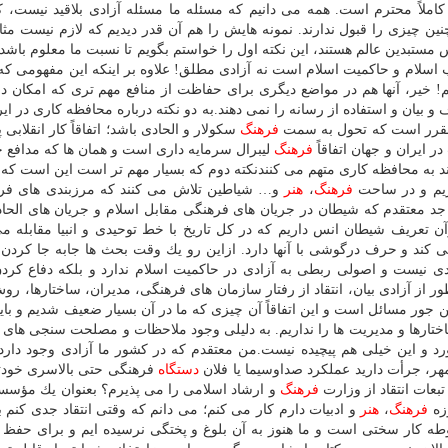
لاً محترم است. همه می دانیم كه مسئله ما مسئله آزادی بلاقید نیست، كم
نین چیزی را قبول ندارند. نمونه هایش را هم آن قدر دیدیم كه لازم نیست مثال
ستبدین عالم هستند، این نكته اول را خواستم بگویم تا نسبت ما معلوم باشد ب
ب اسلام و حاكمیت اسلام است نه آزادی مطلق! علاوه بر اینكه این مفهومی 
یم! خیر، آنها هم در مواضع دیگری برای حفاظت از منافع مهم تری كه امكان دا
و بیان و استفاده از رسانه را نمی دهند.به دو نكته درباره محافظه كاری در ای
 مقرر است كه تحول به سمت
فرهنگ
سكولار و الحادی باشد؛ اتفاقاً كار انقلابی
 ایران و جهان اتفاقاً
فرهنگ
لیبرال سرمایه داری است و همان ها كه مدافع 
ند به محافظه كاری متهم می كنندنكته دوم كه بسیار مهم تر است این است كه 
ریم و در ساحت
فرهنگ
،
هنر
و… شیاطین تلاش می كنند كه مرزبندی های فره
ه جد معتقدم كه شیطان در جریان های فرهنگی مقابل اسلام و جریان های الحا
تعریف شیطان انس داریم كه در كل تاریخ با خط توحیدی و انبیا مقابله می
 كند و حرف درگوشی با آنها دارد. ازاین رو یك وقت بحث ها جابه جا كردن
دی نیست و اصولی ربطی به آزادی در حاكمیت اسلام ندارد و بلكه دفاع كردن
از آزادی بیان، انتقاد از رفتار سازمان های فرهنگی، مدیران، ساختارها، رو
ن جور مسائل است و این اتفاقاً آن چیزی كه ما در آن بسیار ضعیف شدیم و با
ساختارها و مدیریت ها را نداریم. به دلیلی وجود ملاحظات و مصلحت سنجی های 
رد و این خیلی هم پیچیده نیست.من معتقدم كه در كشور ما آزادی وجود دارد؛
ر، جرأت دارید عملكرد صداوسیما یا فلان
دستگاه
فرهنگی حتی بالاسری خودتا
بعات انتقاد از وزارت
فرهنگ
و ارشاد اسلامی را می پذیرم؟ بعنوان یك مؤسس
زه
فرهنگ
،
هنر
و ادبیات دارم كار می كنم؛ می دانم كه وقتی انتقاد جدی كنم 
وطه كار سختی است و ما هنوز به آن بلوغ و پختگی نرسیده ایم و برای حفظ