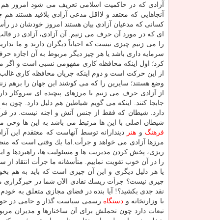
آزادی كه در حاكمیت اسلامی تعریف می شود امروز هم كام
آنجاهایی كه معتقد و لااقل مدعی آزادی بلاقید هستند هم چ
كسانی كه مدعیان آزادی بیان هستند امروز خودشان در رأس م
ای كه در مورد آن حرف می زنیم. آن آزادی، آزادی در قال
را می زنیم چیزی نیست كه احیاناً دیگران دارند و ما ندار
سرمایه داری باشد یا هر چیز دیگر مربوط به آن اجازه حرف 
كرد؛ اول اینكه محافظه كاری مفهومی نسبی است و اگر
از این حركت است و دوم اینكه جریان محافظه كاری غالب در
وضع هستند؛ سایرین را كه می كوشند این جهان را برهم زن
از آزادی حرف می زنیم با مرزهای پیچیده ای سروكار دا
جابجا كنند. اینكه می گویم شیاطین هم دلیل دارد. چون ب
دارد. شیطان كه فقط از جنس آتش و اجنه نیست. در قرآن 
شیطان اصلی با این ها مرتبط می باشد به این ها وحی می
فرهنگ
و
هنر
دیندارانه توسط آنهاست كه معتقدم این آزا
مرزها آزادی می خواهد و جرأت.اما یك وقتی است كه منظور 
ریزی، پخش كردن مدیریت ها و مسئولیت ها، راهبردها و ای
را در آن خوب تقویت نماییم. متأسفانه ما جرأت انتقاد از 
یا هر دلیل دیگری و این آن چیزی است كه باید به هم بخو
چیزی نیست؟ جرأت ریسك نقادی الآن شما در خبرگزاری مه
نقد جدی بكشید؟! آیا بنده در فضای مجازی متعلق به خودم ت
با وزارتخانه و
دستگاه
رسمی سیاست گذار و حامی در حو
تبعات دارد چون تحملش برای آن ساختارها و مدیران مرب