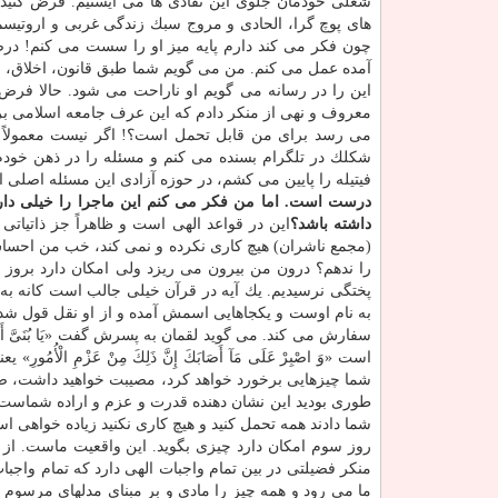
شغلی خودمان جلوی این نقادی ها می ایستیم. فرض كنید ال
های پوچ گرا، الحادی و مروج سبك زندگی غربی و اروتیسم
چون فكر می كند دارم پایه میز او را سست می كنم! درص
آمده عمل می كنم. من می گویم شما طبق قانون، اخلاق، شر
این را در رسانه می گویم او ناراحت می شود. حالا فرض ك
معروف و نهی از منكر دادم كه این عرف جامعه اسلامی بر هم
می رسد برای من قابل تحمل است؟! اگر نیست معمولاً ب
شكلك در تلگرام بسنده می كنم و مسئله را در ذهن خود
فیتیله را پایین می كشم، در حوزه آزادی این مسئله اصلی 
درست است. اما من فكر می كنم این ماجرا را خیلی دارید
داشته باشد؟
این در قواعد الهی است و ظاهراً جز ذاتیاتی
(مجمع ناشران) هیچ كاری نكرده و نمی كند، خب من احساس
را ندهم؟ درون من بیرون می ریزد ولی امكان دارد بروز 
پختگی نرسیدیم. یك آیه در قرآن خیلی جالب است كانه به
به نام اوست و یكجاهایی اسمش آمده و از او نقل قول ش
سفارش می كند. می گوید لقمان به پسرش گفت «یَا بُنَیَّ أَقِمِ الص
است «وَ اصْبِرْ عَلَی مَآ أَصَابَكَ إِنَّ ذَلِكَ مِنْ عَزْمِ ا
شما چیزهایی برخورد خواهد كرد، مصیبت خواهید داشت، صبر كن، د
طوری بودید این نشان دهنده قدرت و عزم و اراده شماست. ا
شما دادند همه تحمل كنید و هیچ كاری نكنید زیاده خواهی ا
روز سوم امكان دارد چیزی بگوید. این واقعیت ماست. از آ
منكر فضیلتی در بین تمام واجبات الهی دارد كه تمام واجبا
ما می رود و همه چیز را مادی و بر مبنای مدلهای مرسوم دن