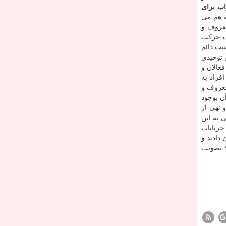
اب برای
ه هم می
معروف و
عت حركت
یبت دائم
 توحیدی
عالان و
فراد به
معروف و
آن بوجود
 نهی از
 به این
جریانات
دادند و
اواخر سال ۹۳ كارش به اتمام رسید، اواسط ۹۴ تصویب