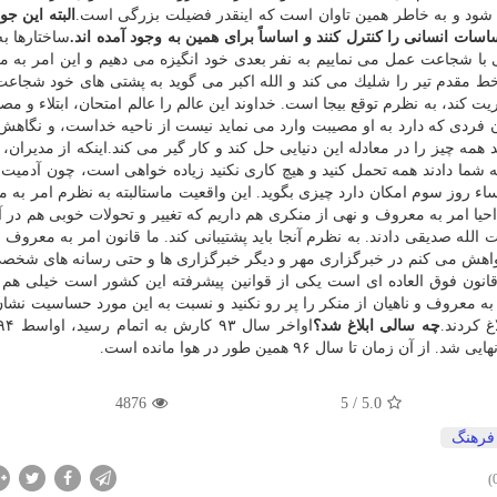
 شود و به خاطر همین تاوان است كه اینقدر فضیلت بزرگی است.
البته این جو
ساختارها ب
تی با شجاعت عمل می نماییم به نفر بعدی خود انگیزه می دهیم و این امر به 
ر خط مقدم تیر را شلیك می كند و الله اكبر می گوید به پشتی های خود شجا
ت كند، به نظرم توقع بیجا است. خداوند این عالم را عالم امتحان، ابتلاء و مص
 فردی كه دارد به او مصیبت وارد می نماید نیست از ناحیه خداست، و نگاهش
 چیز را در معادله این دنیایی حل كند و كار گیر می كند.اینكه از مدیران، ف
 شما دادند همه تحمل كنید و هیچ كاری نكنید زیاده خواهی است، چون آدمیت ا
ساء روز سوم امكان دارد چیزی بگوید. این واقعیت ماستالبته به نظرم امر به 
د احیا امر به معروف و نهی از منكری هم داریم كه تغییر و تحولات خوبی هم در 
ه صدیقی دادند. به نظرم آنجا باید پشتیبانی كند. ما قانون امر به معروف و
خواهش می كنم در خبرگزاری مهر و دیگر خبرگزاری ها و حتی رسانه های شخصی
قانون فوق العاده ای است یكی از قوانین پیشرفته این كشور است خیلی هم 
 به معروف و ناهیان از منكر را پر رو نكنید و نسبت به این مورد حساسیت نشان 
غ كردند.
چه سالی ابلاغ شد؟
ا سال ۹۶ همین طور در هوا مانده است.
4876
/ 5
5.0
فرهنگ