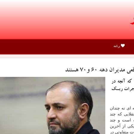
برنامه
 دهه ۶۰ و۷۰ هستند
 كه آنچه در
ه جرات ریسك
 ای نه چندان
قلابی كه چند
 است و چند
یكی از آخرین
ت متفاوتی در