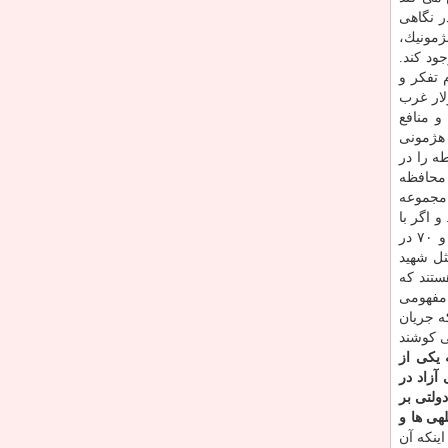
ر نگاهی
ژمونیك،
د كند.
 تفكر و
لار غرب
 منافع
 هژمونی
 را در
 محافظه
 مجموعه
 اگر با
این دید به دنیا نگاه كنید اصلاً پازل عوض می شود. آن وقت معلوم می شود محافظه كاران واقعی همان كسانی هستند كه در دهه ۶۰ و ۷۰ در
ثل شهید
هستند كه
 مفهومی
ه جریان
ی كوشند
 یكی از
آزاد در
ولتی بر
هی ها و
اینكه آن