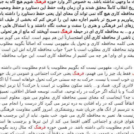
 ما وجهی نداشته باشد. به خصوص اگر وارد حوزه
فرهنگ
شویم هیچ گاه به ج
 تاریخ انقلاب كاملاً محقق شدند و آن زمان وقت حفظ این دستاورد و حفظ وضعی
حافظه كاری هیچ گاه نمی تواند آن معنای اول یعنی حفظ دستاورد را داشته باش
ربیاوریم و صریح تر باشیم اجازه دهید این را عرض كنم كه بخشی از طیف انقل
های امر فرهنگی و هنری را سفت و سخت نگاه داشتند و با استدلال هایی چ
یم و… به محافظه كاری ای در حیطه
فرهنگ
دست آویختند كه مانع از هر تحولی 
ناشی از محافظه كاری آنان است
جسارتاً این هم مبهم است. اینكه می گویم م
نی كلمه محافظه كاری و تحول یك مفهومی نیست كه اصالتاً بگویید مطلوب
نیست. مثلاً صداقت مطلوب است و تمام. ولی وقتی می گوئید محافظه كاری مطلوب است یا خیر؟ جواب 
فتد و ای وای! هر چه می كشیم از محافظه كاری است. این جواب محافظه كا
 ذاتی ندارد، مفهومی نیست كه بگوییم مطلوبیت یا عدم مطلوبیت ذاتی داشته ب
فقط یك چیز را می فهمم،
فرهنگ
یعنی حركت اجتماعی و عمومی در یك ج
كون خوب است یا نیست. حركت به چه سمتی حركت تحول خواهانه است؟ آیا ا
ری، لاادری گری، فساد و… باشد سكون مطلوب تر است یا حركت؟ آیا ترمز این
ركت؟ و یا اینكه اگر حركت در راه توحید، عدالت، توسعه فضائل اخلاقی، تعمی
ت چه؟ اینجاست كه معنای نسبی محافظه كاری معلوم می شود. معلوم است 
 اتفاقاً كسی كه در راه افتادن به دره ترمز می گیرد كار درست را انجام می ده
ه نترسیم از انگ های جریان شبه روشنفكری. امروز گاهی مقاومت فرهنگی 
یست ها، تعبیر به محافظه كاری می شود. خب بشود. نباید از این برچسب ها
قوای فردی و اجتماعی گاهی اقتضا می كند از این تیرها و برچسب ها است
ا عدم مطلوبیت ذاتی داشته باشد. در همین حوزه
فرهنگ
كه مثال زدید بگویم
 اجتماعی و عمومی در یك جهت خاص و دقیقاً آن جهت خاص است كه تعیین 