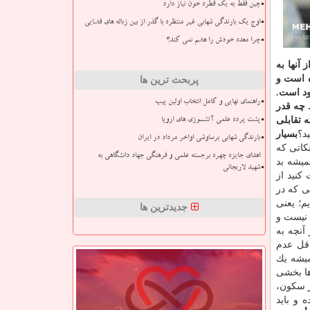
چین فقط به یک قطره خون نیاز دارد
اوج یک بارندگی شهابی غیر منتظره با گذر از بین زباله های فضایی
چرا معده خودش را هضم نمی کند؟
آنها به
ه است و
پربحث ترین ها
ود است.
راهنمای نهایی و کامل انتخاب اولین پیپ
 چه قدر
 تقابلی
پشت پرده علمی آتشسوزی های اروپا
د؟
بسیار
بارندگی شهابی برساوشی اواخر مرداد در ایران
كاتی كه
اهدای جایزه چهره برجسته علمی و فرهنگی جهاد دانشگاهی به
میشه بد
شهید لاریجانی
كنید از
ی كه در
م؛ یعنی
جدیدترین ها
 نیست و
آنچه به
اقل عدم
میشه یك
ها بخشی
ز سكون،
و باید