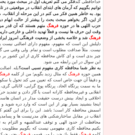
خداحافظی كند
فكر می كنم تعریف اول در مبحث مورد بحث
توانیم بگوییم كه آرمان های ابتدای انقلاب در موقعیتی در
بود. به خاطر همین فكر می كنم در این مرحله از انقلاب، م
از این، اگر بخواهم مبحث بحث را بیشتر از حالت ابهام د
حزب اللهی ها در حوزه
فرهنگ
متهم هستند كه آن قدر مرز
وقت این حرف ها نیست و فعلاً تهدید داخلی و خارجی دار
فرهنگ
شد و خلاصه بخشی از وضعیت فرهنگی امروز ایران 
دلیلش این است كه مفهوم، مفهوم دارای اصالتی نیست یع
چیز بدی است و ای كاش محافظه كاری از این كشور بر بی
این سوال در این رابطه می شود.
به نظر شما محافظه كاری مفهوم نسبی است؟
بله. اصالت
همین حوزه
فرهنگ
كه مثال زدید بگویم؛ من از كلمه
فرهنگ
و دقیقاً آن جهت خاص است كه تعیین می كند تحول یا س
ما به سمت پرتگاه الحاد، پرتگاه پوچ گرایی، لاابالی گ
انقلابی و غیرمحافظه كارانه است یا گاز دادن و تشدید ح
اخلاقی و ایجاد بینش درست حقیقت مدار در انسان هاس
اینجا بنشینید بسیار بهتر از این است كه وارد دره شوید و
اسمش محافظه كار است؛ باشد. این را برای این گفتم ك
انقلاب در مقابل ساختارشكنی های مدرنیست ها و پسامدرن
محافظت از حدود الهی و توقف عندالشبهه و التزام به ت
بكنیم.محافظه كاری مفهومی نیست كه بگوییم مطلوبیت ی
كلمه
فرهنگ
فقط یك چیز را می فهمم،
فرهنگ
یعنی حركت