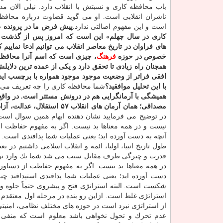
باب محافظه كاری و نسبتش با انقلاب دارد. نیلی الان م
ناشران انقلابی است. او می گوید قضاوت درباره محافظ
است و این مفهوم اصالتی ندارد.
پیش فرض ما در پرونده «
كاری در سال چهلم» این است كه امروز پس از گذشت 
های فراوان در تاریخ معاصر انقلاب می توانیم ادعا نماییم
خصوص در حوزه
فرهنگ
، چیزی است كه اسم آنرا محافظه 
همچنان راه زیادی تا تحقق دارد و یكی از عمده ترین دلا
افقی فراتر از وضعیت موجود موجود همواره با برچسب ایده
با این تحلیل موافقید؟
شما محافظه كاری را چه تعریف می ك
همیشگی با آرمانگرایی هم در درونش مستتر است. در واقع د
مصداقی؛ همان آرمان های انقلاب ۵۷ استقلال، عدالت، آزادی و...
در توضیح می فرمایید نشان دهنده ابهام همین سوال است.
نیست و در همه معناها بد نیست. اگر به مفهوم حفاظت از
آنچه به دست آورده اید؛ یعنی عملیات شما پدافندی است.
طول تاریخ انبیا، اولیا، ائمه و انقلاب اسلامی داشتیم در
قدرت و چیرگی طرف مقابل سبب می شد شما یك وارد نوعی ع
در همه معناها بد نیست. اگر به مفهوم حفاظت از دستاور
دست آورده اید؛ یعنی عملیات شما پدافندی استپدافند 
شكست است. البته استراتژی فتح و پیشروی حتماً جلوه و 
استراتژی غلط است. ازاین رو بنده در مرحله اول معتقد
از استراتژی نبرد است در حوزه های مختلف نظامی، امنیت
عدم تحرك و تحول نخواهی باشد معلوم است كه منفی 