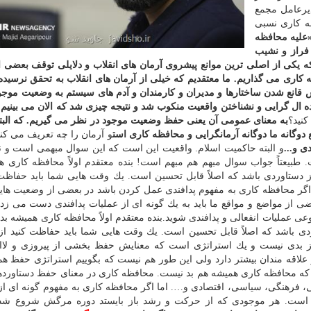
دیرعامل مجمع
ه كاری نسبی
علیه محافظه
فراز و نشیب
 كه یكی از اصلی ترین موانع پیشروی آرمان های انقلاب و دلایلی توقف بعضی از 
كاری می گذاریم. ما معتقدیم كه خیلی از آرمان های انقلاب به تحقق نرسید
یلش قانع شدن ساختارها و مدیران و كارمندان و آدم های سیستم به وضعیت موج
 ال گرایی و نشناختن واقعیت منكوب شد و نتیجه چیزی شد كه الان می بینیم.
نید؟
به معنای عمومی آن یعنی حفظ وضعیت موجود در نظر می گیریم. كه البته
وگانه ما دوگانه آرمانگرایی و محافظه كاری است
و آرمان را چه تعریف می كنی
و البته حاكمیت اسلام. واقعیت این است كه این سوال مبهمی است و ن
 طبیعتاً جواب سوال مبهم هم مبهم است! بنده معتقدم اولاً محافظه كاری ه
 دستاوردی باشد كه اصلاً قابل تحسین است. یك وقت هایی شما باید حفاظت 
 اگر محافظه كاری به مفهوم پدافندی عمل كردن باشد در بعضی از وضعیت های
 بعضی از مواضع و مواقع ما باید به یك گونه ای از عملیات پدافندی دست می زدی
ملیات انفعالی و پدافندی شوید.بنده معتقدم اولاً محافظه كاری همیشه بد
دی باشد كه اصلاً قابل تحسین است. یك وقت هایی شما باید حفاظت كنید از 
چیز بدی نیست و یك استراتژی است كه معنایش حفظ بخشی از پیروزی و لا
علاقه مندان بیشتر دارد ولی این طور هم نیست كه بگوییم استراتژی حفظ ه
م كه محافظه كاری همیشه هم بد نیست. محافظه كاری در معنای حفظ دستاورد
ی، فرهنگی، سیاسی، اقتصادی و…. اما اگر محافظه كاری به مفهوم گونه ای ا
است. هر موجودی كه از حركت و رشد باز بایستد دوره مرگش شروع شده 