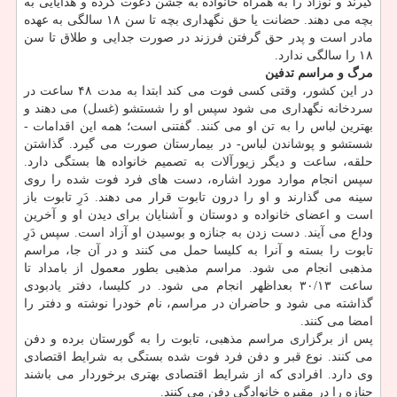
گیرند و نوزاد را به همراه خانواده به جشن دعوت كرده و هدایایی به
بچه می دهند. حضانت یا حق نگهداری بچه تا سن ۱۸ سالگی به عهده
مادر است و پدر حق گرفتن فرزند در صورت جدایی و طلاق تا سن
۱۸ را سالگی ندارد.
مرگ و مراسم تدفین
در این كشور، وقتی كسی فوت می كند ابتدا به مدت ۴۸ ساعت در
سردخانه نگهداری می شود سپس او را شستشو (غسل) می دهند و
بهترین لباس را به تن او می كنند. گفتنی است؛ همه این اقدامات -
شستشو و پوشاندن لباس- در بیمارستان صورت می گیرد. گذاشتن
حلقه، ساعت و دیگر زیورآلات به تصمیم خانواده ها بستگی دارد.
سپس انجام موارد مورد اشاره، دست های فرد فوت شده را روی
سینه می گذارند و او را درون تابوت قرار می دهند. دَرِ تابوت باز
است و اعضای خانواده و دوستان و آشنایان برای دیدن او و آخرین
وداع می آیند. دست زدن به جنازه و بوسیدن او آزاد است. سپس دَرِ
تابوت را بسته و آنرا به كلیسا حمل می كنند و در آن جا، مراسم
مذهبی انجام می شود. مراسم مذهبی بطور معمول از بامداد تا
ساعت ۳۰/۱۳ بعداظهر انجام می شود. در كلیسا، دفتر یادبودی
گذاشته می شود و حاضران در مراسم، نام خودرا نوشته و دفتر را
امضا می كنند.
پس از برگزاری مراسم مذهبی، تابوت را به گورستان برده و دفن
می كنند. نوع قبر و دفن فرد فوت شده بستگی به شرایط اقتصادی
وی دارد. افرادی كه از شرایط اقتصادی بهتری برخوردار می باشند
جنازه را در مقبره خانوادگی دفن می كنند.