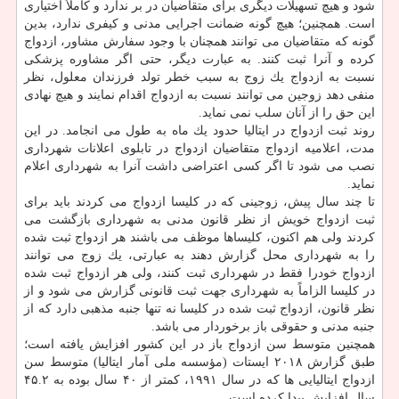
شود و هیچ تسهیلات دیگری برای متقاضیان در بر ندارد و كاملاً اختیاری
است. همچنین؛ هیچ گونه ضمانت اجرایی مدنی و كیفری ندارد، بدین
گونه كه متقاضیان می توانند همچنان با وجود سفارش مشاور، ازدواج
كرده و آنرا ثبت كنند. به عبارت دیگر، حتی اگر مشاوره پزشكی
نسبت به ازدواج یك زوج به سبب خطر تولد فرزندان معلول، نظر
منفی دهد زوجین می توانند نسبت به ازدواج اقدام نمایند و هیچ نهادی
این حق را از آنان سلب نمی نماید.
روند ثبت ازدواج در ایتالیا حدود یك ماه به طول می انجامد. در این
مدت، اعلامیه ازدواج متقاضیان ازدواج در تابلوی اعلانات شهرداری
نصب می شود تا اگر كسی اعتراضی داشت آنرا به شهرداری اعلام
نماید.
تا چند سال پیش، زوجینی كه در كلیسا ازدواج می كردند باید برای
ثبت ازدواج خویش از نظر قانون مدنی به شهرداری بازگشت می
كردند ولی هم اكنون، كلیساها موظف می باشند هر ازدواج ثبت شده
را به شهرداری محل گزارش دهند به عبارتی، یك زوج می توانند
ازدواج خودرا فقط در شهرداری ثبت كنند، ولی هر ازدواج ثبت شده
در كلیسا الزاماً به شهرداری جهت ثبت قانونی گزارش می شود و از
نظر قانون، ازدواج ثبت شده در كلیسا نه تنها جنبه مذهبی دارد كه از
جنبه مدنی و حقوقی باز برخوردار می باشد.
همچنین متوسط سن ازدواج باز در این كشور افزایش یافته است؛
طبق گزارش ۲۰۱۸ ایستات (مؤسسه ملی آمار ایتالیا) متوسط سن
ازدواج ایتالیایی ها كه در سال ۱۹۹۱، كمتر از ۴۰ سال بوده به ۴۵.۲
سال افزایش پیدا كرده است.