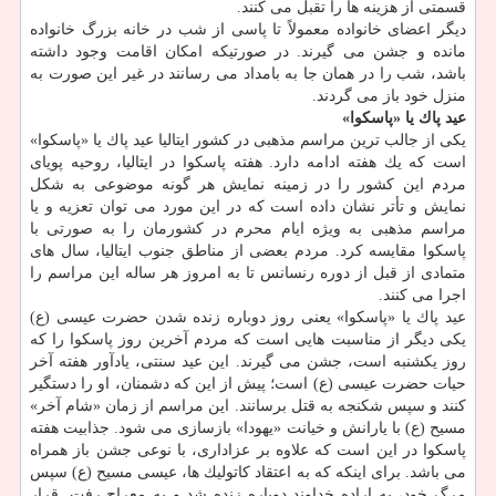
قسمتی از هزینه ها را تقبل می كنند.
دیگر اعضای خانواده معمولاً تا پاسی از شب در خانه بزرگ خانواده
مانده و جشن می گیرند. در صورتیكه امكان اقامت وجود داشته
باشد، شب را در همان جا به بامداد می رسانند در غیر این صورت به
منزل خود باز می گردند.
عید پاك یا «پاسكوا»
یكی از جالب ترین مراسم مذهبی در كشور ایتالیا عید پاك یا «پاسكوا»
است كه یك هفته ادامه دارد. هفته پاسكوا در ایتالیا، روحیه پویای
مردم این كشور را در زمینه نمایش هر گونه موضوعی به شكل
نمایش و تأتر نشان داده است كه در این مورد می توان تعزیه و یا
مراسم مذهبی به ویژه ایام محرم در كشورمان را به صورتی با
پاسكوا مقایسه كرد. مردم بعضی از مناطق جنوب ایتالیا، سال های
متمادی از قبل از دوره رنسانس تا به امروز هر ساله این مراسم را
اجرا می كنند.
عید پاك یا «پاسكوا» یعنی روز دوباره زنده شدن حضرت عیسی (ع)
یكی دیگر از مناسبت هایی است كه مردم آخرین روز پاسكوا را كه
روز یكشنبه است، جشن می گیرند. این عید سنتی، یادآور هفته آخر
حیات حضرت عیسی (ع) است؛ پیش از این كه دشمنان، او را دستگیر
كنند و سپس شكنجه به قتل برسانند. این مراسم از زمان «شام آخر»
مسیح (ع) با یارانش و خیانت «یهودا» بازسازی می شود. جذابیت هفته
پاسكوا در این است كه علاوه بر عزاداری، با نوعی جشن باز همراه
می باشد. برای اینكه كه به اعتقاد كاتولیك ها، عیسی مسیح (ع) سپس
مرگ خود، به اراده خداوند دوباره زنده شد و به معراج رفت. قرار