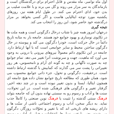
اول ماه نوامبر، ماه مقدس و قابل احترام برای درگذشتگان است و
بازماندگان به سر مزار می روند و گل می برند و با علامت صلیب بر
بدن خود، ادای احترام می كنند. در طول ایام هفته نیز، روزهای
یكشنبه مورد توجه ایتالیایی هاست و اگر كسی بخواهد بر مزار
درگذشته خود حاضر شود، این روز را انتخاب می كند.
نتیجه گیری
درجهان امروز همه چیز با شتاب درحال دگرگونی است و همه ملت ها
در تكاپوی نوسازی و بهبود جوامع خود هستند. جامعه باز به مثابه تاریخ
دائماً در حال حركت است، خودرا دگرگون می كند و پیوسته در حال
دگرگون ساختن محیط و سایر جوامعی است كه با آنها ارتباط دارد.
جامعه در این تكاپوی دائم معمولاً نیروهای بیرونی یا درونی به وجود
می آورد كه ماهیت، جهت و سرنوشت آنرا تغییر می دهد. تمام جوامع
چه به صورت ناگهانی و چه به گونه ای آرام و نامحسوس، هر روز
تغییراتی را پشت سر می گذارند كه كمابیش با گذشته ارتباط داشته
است. درحقیقت، دگرگونی و تحول، جزء ذاتی جوامع محسوب می
شود، همان طوری كه مطالعه تاریخ جوامع نشان داده هیچ جامعه ای
همچون ایتالیا، ایستا و بدون تغییر نبوده است و در چند دهه اخیر،
گرفتار تغییر و دگرگونی های فرهنگی شده است. در این تحولات،
سنت ها و آداب و رسوم رو به سستی نهاده بدون آن كه جامعه بتواند
فرهنگ
سنتی گذشته را تثبیت یا
فرهنگ
نوین صنعتی را كاملاً جذب
نماید. به دیگر سخن، آداب و رسوم اجتماعی ناشی از سنّت ها و
دارای ریشه های تاریخی اند كه با تغییر و تحوّلات روزگار، دگرگون
می شوند. یعنی با تغییر نسل ها، اعتقادات و خیلی از آداب و رسوم