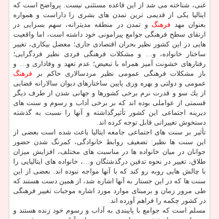
غنی، شناخته می شد از این قاعده مستثنی نیست. پرواضح است كه
ایتالیا یكی از قدیمی ترین تمدن های بشری را داراست و همواره
بعنوان مهد
فرهنگ
و تمدن در منطقه مدیترانه، سهم بسزایی در
ارتقای سطح فرهنگی جوامع پیرامونی خود داشته است، اما واقعیت
هایی در این كشور نظیر بحران اقتصادی جاری؛ معضل بیكاری، تغییر
ساختار خانواده، و… و مشكلات فرهنگی فردی نظیر فردگرایی؛
رفتارهای خشونت آمیز همراه با تبعیض؛ عدم تعهد و وفاداری و… و
باز مشكلات فرهنگی عمومی نظیر مردسالاری حاكم بر
فرهنگ
عمومی و دولتی و بهره وری پایین ساختارهای دیوان سالارانه قضایی
از یك سو و قدرت نرم برخی كشورها و جهانی شدن از طرف دیگر
قسمتی از عواملی بوده اند كه بر برخی آداب و رسوم و سنت های
دیرینه اجتماعی این كشور تأثیرگذاشته و آنها را نسبت به گذشته
دستخوش تغییراتی قابل توجه كرده اند.
تأثیر بر سنت های اجتماعی جامعه ایتالیا باعث شده است بعضی از
این سنت ها نظیر: تضعیف روابط خانوادگی، كمرنگ شدن حضور
جوانان در میان خانواده ها در مناسبت های مختلف، افزایش میزان
طلاق، تغییر در نحوه تدفین درگذشتگان و…، خانواده های ایتالیایی را
با چالش هایی روبه رو كند كه با آنها مواجه نبوده اند. بعضی از این
سنت ها كه در این جستار به آنها اشاره شد، از همین دست هستند كه
طی مرور زمان و برمبنای موارد مورد اشاره موجبات تغییر فرهنگی
در كشور چكمه را فراهم آورده اند.
مسلم است كه جوامع با پایبندی به آداب و رسوم خود زنده هستند و