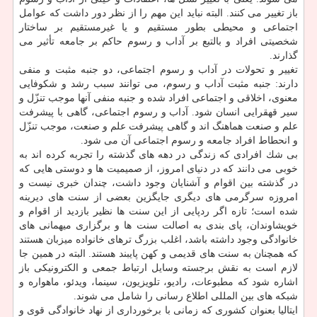
باز تغییر می كنند. البته نباید این مهم را از نظر دور داشت كه عوامل
اجتماعی و محیطی بطور مستقیم و یا غیرمستقیم بر ساختار
شخصیتی افراد و بالتبع بر آداب و رسوم حاكم بر جامعه تأثیر می
گذارند.
تغییر و تحولات در آداب و رسوم اجتماعی، دو جنبه مثبت و منفی
دارند: جنبه مثبت آداب و رسوم، می توانند سبب رشد و شكوفایی
معنوی، اخلاقی و اجتماعی افراد شده و جنبه منفی آنها موجب تنزّل و
سیر قهقرایی انسان شود. آداب و رسوم اجتماعی، گاهی با پیشرفت
علم و صنعت هماهنگ اند و گاهی پیشرفت علم و صنعت، موجب تنزّل
و انحطاط افراد جامعه و رسوم اجتماعی آن می شود.
بی شك افرادی كه زندگی در دهه های گذشته را تجربه كرده اند به
خوبی می دانند كه در دنیای امروز، از صمیمیت ها و دوستی هایی كه
در گذشته بین اقوام و آشنایان وجود داشت، چندان خبری نیست و
امروزه سرگرمی های دیگری جایگزین بعضی از سنت های دیرینه
شده است؛ تازه اگر ردپایی از این سنت ها نظیر بازدید از اقوام و
خویشاوندان، پای بندی به اصالت سنت ها و برگزاری میهمانی های
خانوادگی وجود داشته باشد، اغلب بزرگ ترهای خانواده میزبان هستند
كه همچنان به سنت های قدیمی و كهن پایبند هستند. البته در همین جا
لازم است به نقش برجسته وسایل ارتباط جمعی و الكترونیكی باز
اشاره شود كه مطبوعات، رادیو، تلویزیون، سینما، ویدئو، ماهواره و
شبكه های بین المللی اطلاع رسانی را شامل می شوند.
ایتالیا بعنوان كشوری كه زمانی با برخورداری از نهاد خانوادگی قوی و