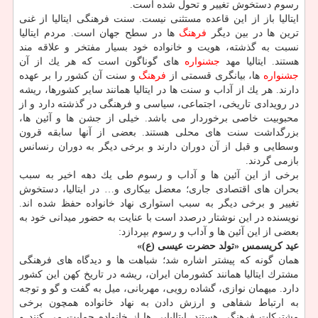
رسوم دستخوش تغییر و تحول شده است.
ایتالیا باز از این قاعده مستثنی نیست. سنت فرهنگی ایتالیا از غنی
ترین ها در بین دیگر
فرهنگ
ها در سطح جهان است. مردم ایتالیا
نسبت به گذشته، هویت و خانواده خود بسیار مفتخر و علاقه مند
هستند. ایتالیا مهد
جشنواره
های گوناگون است كه هر یك از آن
جشنواره
ها، بیانگری قسمتی از
فرهنگ
و سنت آن كشور را بر عهده
دارند. هر یك از آداب و سنت ها در ایتالیا همانند سایر كشورها، ریشه
در رویدادی تاریخی، اجتماعی، سیاسی و فرهنگی در گذشته دارد و از
محبوبیت خاصی برخوردار می باشد. خیلی از جشن ها و آئین ها،
بزرگداشت سنت های محلی هستند. بعضی از آنها سابقه قرون
وسطایی و قبل از آن دوران دارند و برخی دیگر به دوران رنسانس
بازمی گردند.
برخی از این آئین ها و آداب و رسوم طی یك دهه اخیر به سبب
بحران های اقتصادی جاری؛ معضل بیكاری و… در ایتالیا، دستخوش
تغییر و برخی دیگر به سبب استواری نهاد خانواده حفظ شده اند.
نویسنده در این نوشتار درصدد است با عنایت به حضور میدانی خود به
بعضی از این آئین ها و آداب و رسوم بپردازد:
عید كریسمس «تولد حضرت عیسی (ع)»
همان گونه كه پیشتر اشاره شد؛ شباهت ها و دیدگاه های فرهنگی
مشترك ایتالیا همانند كشورمان ایران، ریشه در تاریخ كهن این كشور
دارد. میهمان نوازی، گشاده رویی، مهربانی، میل به گفت و گو و توجه
به ارتباط شفاهی و ارزش دادن به نهاد خانواده همچون برخی
مشتركات فرهنگی هستند. ایتالیایی ها از خانواده حمایت می كنند و