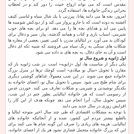
مقدس است كه می تواند ارواح خبیث را دور كند و در لحظاتِ
بحرانیِ زندگیِ خانواده ها، استفاده گردد.
امروز، بچه ها می دانند بِفانا، پیرزنی با یك شال سیاه و لباسی كثیف
آغشته به دوده است كه با جارو پرواز می كند و از دودكش شومینه ها
پایین می آید و هدایای بچه ها را می دهد. او برای بچه های خوب
شیرینی، اسباب بازی و كتاب و همانند گذشته، پیاز، سیر و ذغال برای
كودكان بد می آورد. در ایتالیای مدرن با كمی تغییر، بعضی از مغازه ها
شكلات های سنگی به رنگ سیاه می فروشند كه شبیه تكه ای ذغال
است و آن به جای ذغال، به بچه های بد داده می شود.
اول ژانویه و شروع سال نو
یكی دیگر از مناسبت ها، اول «ژانویه» است. در شب ژانویه باز كه
مقارن با تحویل «سال نو میلادی» است كوچك ترها در منزل بزرگ
خانواده جمع می شوند. در این شب معمولاً، غذاهای گوشتی دیگری
برای شام طبخ می شود. سپس با تحویل سال نو، اعضای خانواده به
یكدیگر نوشیدنی و شیرینی و شكلات تعارف می كنند. خوردن عدس
از رسومی است كه هر خانواده ایتالیایی بطور حتم در این شب،
سپس تحویل سال، آنرا انجام می دهد چونكه هدف از این كار را
افزایش روزی در سال جدید می دانند.
با توجه به مشكلات اقتصادی كه طی چند سال اخیر متوجه ایتالیا و
بالطبع بیشتر مردم این كشور، شده و از آنجائیكه خانواده های
ایتالیایی، هزینه های زیادی را صرف این گونه شام ها می كنند برای
این كه بزرگ خانواده متحمل فشاری نشود هر یك از اعضای خانواده،