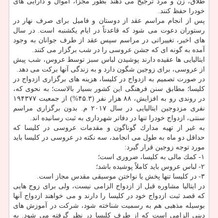
طلاق، زن و مرد ترجیح می دهند بطور مجزا، اموال و دارایی های
خودرا حفظ كنند.
پس از انجام مراسم عقد از دوستان و فامیل برای صرف نهار در
رستوران دعوت می شود كه قاعدتاً در ایام یكشنبه است. در سال
های اخیر، تغییراتی در مراسم سپس عقد از طرف جوانان به وجود
آمده به گونه ای كه جشن عروسی را در شب برگزار می كنند.
ایتالیایی ها عقیده دارند پوشیدن لباس سبز توسط عروس، شب پیش
از عروسی، برای زوجین شگون دارد و به زندگی آنها بركت می دهد.
در صورت تصمیم به ازدواج در كلیسا، هزینه های برگزاری ازدواج در
كلیسا؛ مطابق سنن فرهنگی این كشور بسیار بالاست؛ به نحوی كه،
در روندی رو به افزایش، ۸۸ هزار نفر (۴۵.۳%) از جمعیت ۱۹۴۳۷۷
نفری مزدوجین ایتالیایی در سال ۲۰۱۷ م. بدون برگزاری مراسم
سنتی، ازدواج خودرا تنها در دفاتر شهرداری به ثبت رسانیده اند.
به غیر از تهیه مدارك گوناگون و مقدمات عروسی در كلیسا كه
حداقل دو ماه به طول می انجامد، سه نكته در عروسی در كلیسا باید
مورد توجه زوجین قرار گیرد:
۱- كمك مالی به كلیسا، ضروری است؛
۲- لباس عروس باید كاملاً پوشیده باشد؛
۳- در كلیسا تنها پخش یا نواختن موسیقی مقدس مجاز است.
در ایتالیا مشاوره قبل از ازدواج الزامی نیست، ولی برای زوج هایی
كه قصد ثبت ازدواج خود در كلیسا را دارند و می خواهند ازدواج آنها
بوسیله مذهبی هم به رسمیت شناخته شود، شركت در آموزش های
دینی الزامی است كه از طرف كلیسا در نظر گرفته می شود. به