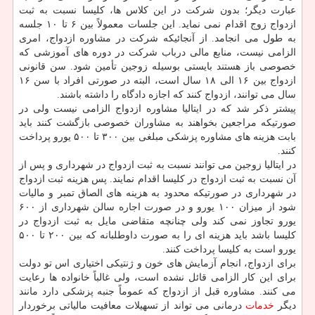
عبارت دیگر؛ بدون شركت در این كلاس ها، كلیسا نسبت به ثبت
ازدواج زوج اقدام نمی نماید. این جلسات معمولاً بین ۶ تا ۱۰ جلسه
به طول می انجامد. از آنجائیكه شركت در مشاوره ازدواج، امری
الزامی نیست، منابع مالی درباب شركت در دوره های آموزشی كه
خصوصی باز هستند بایستی بوسیله زوجین تأمین شود. سن قانونی
ازدواج بین ۱۶ الی ۱۸ سال است، البته در صورتی افراد با سن ۱۶
سال می توانند، ازدواج كنند كه اجازه دادگاه را داشته باشند.
پیشتر ذكر شد كه در ایتالیا مشاوره ازدواج الزامی نیست ولی در
صورتیكه مراجعین بخواهند به مشاوران خصوصی بازگشت كنند باید
بابت هزینه های مشاوره پزشكی مبلغی بین ۳۰۰ تا ۵۰۰ یورو پرداخت
كنند.
در ایتالیا زوجین می توانند نسبت به ثبت ازدواج در شهرداری و پس از
آن نسبت به ثبت ازدواج در كلیسا اقدام نمایند. پس هزینه ثبت ازدواج
در شهرداری در صورتیكه محدود به هزینه های الصاق تمبر و مالیات
شود از میزان ۱۰۰ یورو و در صورت اجاره سالن شهرداری از ۶۰۰
یورو تجاوز نمی كند ولی چنانچه متقاضی مایل به ثبت ازدواج در
كلیسا باشد باید هزینه ای را به صورت داوطلبانه كه بین ۲۰۰ تا ۵۰۰
یورو است به كلیسا پرداخت كنند.
برای ازدواج، انجام آزمایش های خون و ژنتیكی اختیاری اس تو دولت
برای این كار الزامی قائل نشده است، ولی غالباً خانواده ها رعایت
می كنند. مشاوره قبل از ازدواج كه عموماً جنبه پزشكی دارد مانند
دیگر
خدمات
درمانی می تواند از تسهیلات معافیت مالیاتی برخوردار