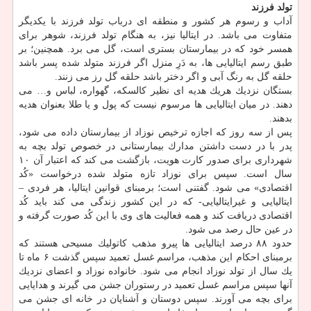
تولد فرزند
آداب و رسوم هر كشور و منطقه ای درباب تولد فرزند با یكدیگر
متفاوت می باشد. در ایتالیا نیز، به هنگام تولد فرزند، شوهر برای
همسر خود كه در بیمارستان بستری است، گل می برد. همچنین؛ بر
طبق رسم ایتالیایی ها، به دَرِ منزل اگر فرزند متولد شده پسر باشد
حلقه گل به رنگ آبی و اگر دختر باشد حلقه گل رز می زنند.
بستگان نزدیك هریك هدیه ای نظیر كالسكه، گهواره، لباس و… می
دهند. در میان ایتالیایی ها مرسوم نیست كه پول و یا طلا بعنوان هدیه
بدهند.
پس از سه روز كه اجازه ترخیص نوزاد از بیمارستان داده می شود،
پدر با در دست داشتن مدارك بیمارستانی در خصوص تولد بچه به
شهرداری برای صدور كارت هویت، بازگشت می كند كه اعتبار آن ۱۰
سال است. سپس برای نوزاد تازه متولد شده درخواست «كُد
اقتصادی» می شود. گفتنی است؛ برمبنای قوانین ایتالیا، هر فردی –
ایتالیایی و غیرایتالیایی- كه در این كشور زندگی می كند باید كُد
اقتصادی دریافت كند و همه فعالیت های وی با این كُد صورت گرفته و
در عین حال رصد می شود.
حدود ۸۸ درصد ایتالیایی ها پیرو مذهب كاتولیك مسیحی هستند كه
برمبنای احكام این مذهب، مراسم غسل تعمید سپس گذشت ۶ ماه تا
یك سال از تولد نوزاد انجام می شود. خانواده نوزاد و اعضای نزدیك
آنها سپس مراسم غسل تعمید در رستوران جشن می گیرند و هدایایی
برای بچه می آورند. سپس دوستان و آشنایان در خانه ای جشن می