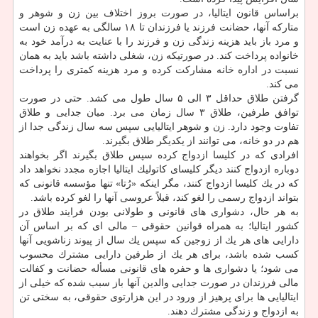
براساس قانون ایتالیا، در صورت بروز اختلاف بین زن و شوهر و
متاركه آنها، حضانت فرزند یا فرزندان تا ۱۸ سالگی به عهده زن است
و مرد باز باید هزینه زندگی زن و فرزند را با عنایت به درآمد خود به
خانواده پرداخت كند. در صورتیكه زن، شغلی داشته باشد باید به همان
نسبت در اداره خانه مشاركت كرده و مرد هزینه كمتری را پرداخت
می كند.
گرفتن طلاق حداقل ۳ الی ۵ سال طول می كشد. حتی در صورت
توافق طرفین، طلاق ۳ سال زمان می برد. میان جدایی و طلاق
تفاوت وجود دارد. زن و شوهر ایتالیایی سپس سه سال زندگی جدا از
هم در دو خانه، می توانند از یكدیگر طلاق بگیرند.
افرادی كه در كلیسا ازدواج كرده سپس طلاق بگیرند اگر بخواهند
دوباره ازدواج كنند دیگر كلیسای كاتولیك ایتالیا اجازه مجدد نخواهد داد
كه در یك كلیسا ازدواج كنند، مگر اینكه «رُتا» تنها مؤسسه قانونی كه
بتواند ازدواج رسمی را لغو كند، قبلاً عروسی آنها را لغو كرده باشد.
به هر حال، دشواری های قانونی و طولانی بودن فرایند طلاق در
كشور ایتالیا؛ به همراه قوانین حقوقی – مالی ای كه بر اساس آن
دارایی های هر یك از زوجین كه سپس یك سال از پیوند زناشویی آنها
كسب شده باشد، برای هر یك از طرفین دارایی مشترك محسوب
می شود؛ یا دشواری ها و حفره های قانونی مسأله حضانت و كفالت
مالی فرزندان در صورت جدایی والدین آنها باز سبب شده كه خیلی از
ایتالیایی ها برای پرهیز از ورود در این هزارتوی حقوقی، به سختی تن
به ازدواج و زندگی مشترك دهند.