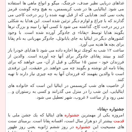
غذاهای دریایی نظیر صدف، خرچنگ، میگو و انواع ماهی ها استفاده
می شود. ایتالیایی ها در شب كریسمس، به هیچ وجه گوشت قرمز
پخت نمی كنند. هدایایی كه از قبل تهیه شده را زیر درخت كاجی می
گذارند كه با چراغ و لوازم دیگر تزئین شده است. این هدایا به شكلی
در زیر درخت كاج، گذاشته می شود تا كسی آنها را نبیند و بزرگ ترها
بگویند هدایا توسط «بِفانا» ی جادوگر آورده شده است. با وجود
كشورهای دیگر در ایتالیا به جای بابانوئل، جادوگر مهربانی به نام بِفانا
برای بچه ها هدیه می آورد.
ساعت ۱۲ شب به كوچك ترها اجازه داده می شود تا هدایای خودرا باز
كنند و ببینند بِفانای جادوگر برای آنها چه آورده است. والدین از
فرزندان خود - سنین ۱۵ سالگی و قبل از آن- می خواهند كه برای
بِفانا نامه ای نوشته و بگویند چه می خواهند. در حقیقت، این ترفندی
است تا والدین بفهمند كه فرزندان آنها به چه چیزی نیاز دارند تا تهیه
كنند.
از خاصیت های شب كریسمس در ایتالیا این است كه خانواده های
ایتالیایی، این شب را در منزل می گذرانند و كسی به رستوران و…
نمی رود و از ساعت ۶ غروب، شهر تعطیل می شود.
جشنواره «بِفانا»
امروزه یكی از مهمترین
جشنواره
های ایتالیا كه یك جشن ملی با
قدمت
بیشتر از دو هزار سال است، افسانه بِفانا است. برمبنای سنت
های مسیحیت این
جشنواره
در روز ششم ژانویه یعنی روز ظهور