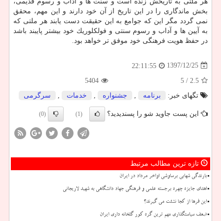
هر ملتی به تاریخش زنده است و سنت ها و آداب و رسوم قدیمی،
بخش ماندگاری را در این تاریخ از آن خود دارند و این مهم، محقق
نمی گردد مگر این كه جوامع به این حقیقت دست یابند هر ملتی كه
به آیین ها و آداب و رسوم سنتی و فولكلوریك خود بیشتر پایبند باشد
در حفظ هویت فرهنگی خود موفق تر خواهد بود.
1397/12/25
22:11:55
5404
/ 5
2.5
تگهای خبر:
برنامه
,
جشنواره
,
خدمات
,
سرگرمی
این پست جاوید شو را پسندیدید؟
(0)
(1)
تازه ترین مطالب مرتبط
بارندگی شهابی برساوشی اواخر مرداد در ایران
اهدای جایزه چهره برجسته علمی و فرهنگی جهاد دانشگاهی به شهید لاریجانی
این فرها از کجا نشئت می گیرند؟
ضعف سیاستگذاری مهم ترین گره کور گلخانه داری ایران