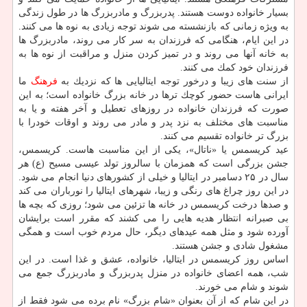
بسیار خانواده دوست هستند. پدربزرگ و مادربزرگ ها در طول زندگی
به ویژه زمانی كه بازنشسته می شوند توجه زیادی به نوه ها می كنند.
در این ایام، هنگامی كه فرزندان به سر كار می روند، مادربزرگ ها
به خانه آنها می روند و در تمیز كردن منزل و مراقبت از نوه ها به
فرزندان خود كمك می كنند.
از سنت های زیبا و درخور توجه ایتالیایی ها كه نزدیك به
فرهنگ
ما
ایرانی هاست حضور كوچك ترها در خانه بزرگ خانواده است؛ به این
صورت كه فرزندان خانواده در روزهای تعطیل و آخر هفته و یا به
مناسبت های مختلف به نزد پدر و مادر می روند و اوقات خودرا با
بزرگ تر خانواده تقسیم می كنند.
عید كریسمس یا «ناتال»، یكی از این مناسبت هاست. كریسمس،
جشن بزرگی است كه همزمان با سالروز تولد عیسی مسیح (ع) هر
سال در ۲۵ دسامبر در ایتالیا و خیلی از كشورهای دنیا انجام می شود.
در این روز چراغ های رنگی و زیبا، شهرهای ایتالیا را نورباران می كند
و صدها درخت كریسمس در خانه ها تزئین می شود؛ روزی كه بچه ها
بی صبرانه انتظار هدیه هایی را می كشند كه مقرر است برایشان
آورده شود و مثل همه عیدهای دیگر، حال مردم خوب است و همگی
مشغول شادی و جشن هستند.
اساس روز كریسمس در ایتالیا، خانواده، عشق و غذا است. در این
شب، همه اعضای خانواده در منزل پدربزرگ و مادربزرگ جمع می
شوند و شام می خورند.
در این شام كه از آن بعنوان «شام بزرگ» نام برده می شود فقط از