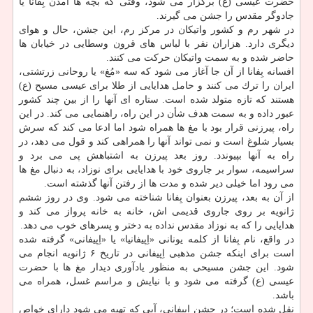
حضرت عیسی (ع) برگزار می شود، وقتی كه بچه ها آمدن بِفانا یا
جادوگر مقدس را جشن می گیرند.
در شهر رم و كشور واتیكان در مركز رم، این جشن، حال و هوای
دیگری دارد. هزاران نفر با لباس های قرون وسطایی در خیابان ها
حاضر شده و به سمت واتیكان حركت می كنند.
افسانه بِفانا از آن جا آغاز می شود كه سه «مُغ» یا روحانی زرتشتی،
ایران را ترك می كنند و حامل هدایایی از طلا برای عیسی مسیح (ع)
هستند كه تازه متولد شده است. ستاره ای آنها را از بین چند كشور
عبور داده و به سمت هدف شأن در این راه، راهنمایی می كند. در این
راه، پیرزنی قرار بود با مغ ها همراه شود اما ادعا می كند كه سرش
بسیار شلوغ است و نمی تواند آنها را همراهی كند و قول می دهد، در
راه به آنها بپیوندد. روز بعد پیرزن به اشتباهش پی می برد و
سراسیمه، سوار بر جاروی خود با هدایایی برای نوزاد، به دنبال مغ ها
می رود اما خیلی دیر شده و مدت ها از رفتن آنها گذشته است.
از آن به بعد، پیرزن بعنوان بِفانا شناخته می شود. وی در روز ششم
ژانویه بر روی جاروی قدیمی اش، خانه به خانه پرواز می كند و
هدایایی را كه به نوزاد مقدس نداده به دختر و پسرهای خوب می دهد.
در واقع، نام بِفانا از كلمه یونانی «اِپیفانیا» یا «اِپیفانی» گرفته شده
است برای اینكه جشن مذهبی اِپیفانی در تاریخ ۶ ژانویه انجام می
شود. این جشن مسیحی به منظور یادآوری دیدار مغ ها با حضرت
عیسی (ع) گرفته می شود و با نیایش و مراسم غسل، همراه می
باشد.
نقل شده است؛ در جشن اِپیفانی، آبی كه تهیه می شود دارای خواص