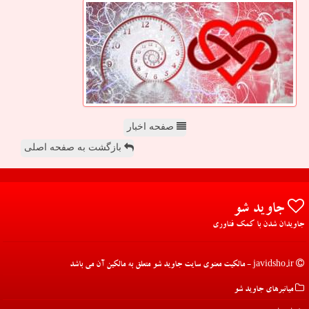
صفحه اخبار
بازگشت به صفحه اصلی
جاوید شو
جاویدان شدن با کمک فناوری
javidsho.ir - مالکیت معنوی سایت جاوید شو متعلق به مالکین آن می باشد
میانبرهای جاوید شو