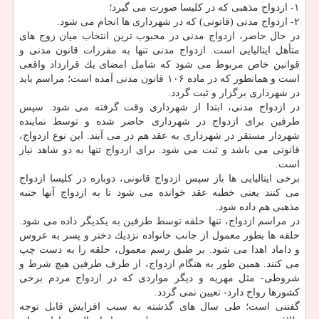
۱- ازدواج مذهبی كه در كلیسا صورت می گیرد؛
۲- ازدواج مدنی (قانونی) كه در شهرداری ها انجام می شود.
در حال حاضر، ازدواج مدنی در محبوب ترین انتخاب میان زوج های
متأهل ایتالیایی است. ازدواج مدنی تنها به مقررات قانون مدنی و
قوانین خاص مربوط می شود كه شامل امضای یك قرارداد واقعی
است و همانطور كه در ماده ۱۰۶ قانون مدنی آمده است؛ مراسم باید
در شهرداری برگزار و ثبت گردد.
در ازدواج مدنی، ابتدا از شهرداری وقت گرفته می شود. سپس
طرفین برای ازدواج در شهرداری حاضر شده و توسط نماینده
شهردار مستقر در شهرداری به عقد هم در می آیند. این نوع ازدواج،
قانونی می باشد و ثبت می شود. برای ازدواج تنها به دو شاهد نیاز
است.
برخی ایتالیایی ها باز سپس ازدواج قانونی، دوباره در كلیسا ازدواج
می كنند یعنی خطبه عقد خوانده می شود تا به ازدواج آنها جنبه
مذهبی هم داده شود.
در مراسم ازدواج، تنها حلقه توسط طرفین به یكدیگر داده می شود.
حلقه ها بطور معمول از جانب خانواده نزدیك دختر و پسر به عروس
و داماد اهدا می شود. بر طبق رسم معمول، حلقه را به دست چپ
می كنند. همین طور به هنگام ازدواج، از طرف طرفین هیچ شرط و
شروطی- مثل مهریه و دیگر مواردی كه در ازدواج مردم برخی
كشورها رواج دارد- تعیین نمی گردد.
گفتنی است؛ طی سال های گذشته به سبب افزایش قابل توجه