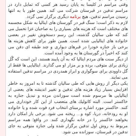
وقتی مراسم در كلیسا به پایان رسید هر كسی كه تمایل دارد در
مراسم تدفین در قبرستان شركت می كند. همین طور با به انتها
رسیدن مراسم تدفین، هیچ
برنامه
دیگری برگزار نمی گردد.
لازم به ذكر است؛ سنگ قبر در گورستان های ایتالیا به شكل مجسمه
های مختلف است كه هزینه های بسیاری را به صاحبان عزا تحمیل می
كند كه طی سالیان گذشته، این رسم دستخوش تغییر در بعضی
خانواده های ایتالیایی شده است. همین طور برای كاهش هزینه ها
برخی باز جنازه خودرا در قبرهای دیواری و چند طبقه ای دفن می
كنند كه اخیراً در گورستان ها به وجود آمده است.
از دیگر سنت های مردم ایتالیا كه به آن پایبند هستند، این است كه گُل
زیادی برای متوفی، برده و بر مزار او می گذارند. ایتالیایی ها فقط از
گل داوودی برای سوگواری و ابراز همدردی در مراسم تدفین استفاده
می نمایند.
یكی دیگر از روش هایی كه طی سالیان گذشته تا به امروز به خاطر
افزایش بسیار زیاد هزینه های تدفین و تغییر اندیشه های بعضی از
ایتالیایی ها مرسوم شده است سوزاندن مرده و تبدیل جنازه به
خاكستر است. البته كاتولیك های متعصب از این كار خودداری می
كنند. خاكستر مورد اشاره برمبنای انتخاب فرد فوت شده و یا خانواده
او به رودخانه، دریا، كوه و… ریخته می شود. برخی باز امكان دارد
بخواهند خاكستر را در خانه نگهداری كنند. در واقع؛ همه مراسم
مربوط به روش اول تدفین برگزار شده ولی جنازه متوفی به جای
تدفین در قبرستان، سوزانده می شود.