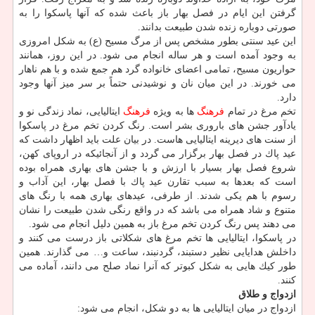
گرفتن این ایام در فصل بهار باز باعث شده كه آنها پاسكوا را به
صورتی دوباره زنده شدن طبیعت بدانند.
این عید سنتی بطور مشخص پس از مرگ مسیح (ع) به شكل امروزی
به وجود آمده است و هر ساله انجام می شود. در این روز، همانند
حواریون مسیح، تمامی اعضای خانواده گرد هم جمع شده و با هم ناهار
می خورند. در این میان نان و نوشیدنی حتماً بر سر میز آنها وجود
دارد.
تخم مرغ در تمام
فرهنگ
ها به ویژه
فرهنگ
ایتالیایی، نماد زندگی نو و
یادآور جشن های باروری بشر است. رنگ كردن تخم مرغ در پاسكوا
از سنت های دیرینه ایتالیایی هاست. در بیان علت باید اظهار داشت كه
عید پاك در فصل بهار برگزار می گردد و از آنجائیكه در اروپای كهن،
شروع فصل بهار بسیار با ارزش و با جشن های بهاری همراه بوده
است كه بعدها به سبب تقارن عید پاك با فصل بهار، این آداب و
رسوم با هم یكی شدند. از طرفی، عیدهای بهاری همه با رنگ های
متنوع و شاد همراه می باشد كه در واقع رنگی شدن طبیعت را نشان
می دهند پس رنگ كردن تخم مرغ باز به همین دلیل انجام می شود.
در پاسكوا، ایتالیایی ها تخم مرغ های شكلاتی باز درست می كنند و
داخلش هدایایی نظیر دستبند، گردنبند، ساعت و… می گذارند. همین
طور كیك هایی به شكل كبوتر كه آنرا نماد صلح می دانند، آماده می
كنند.
ازدواج و طلاق
ازدواج در میان ایتالیایی ها به دو شكل، انجام می شود: