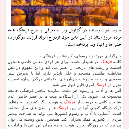
جاوید شو: نویسنده در گزارش زیر به معرفی و شرح فرهنگ عامه
مردم امروز ایتالیا در آیین هایی چون ازدواج، تولد فرزند، سوگواری،
جشن ها و اعیاد و... پرداخته است.
خبرگزاری مهر: نوید رسولی، كارشناس فرهنگی -
كلمه
فرهنگ
، در شنیدار نخست برای هر فردی معانی خاصی همچون
اصلیت و ریشه های تاریخی را تعبیر می كند و این مفهوم در ذهن
مخاطب، ماهیتی منسجم و خلل ناپذیر دارد، اما با پذیرش سیر
صعودی و رو به پیشرفت جریان های اجتماعی درگذر زمان، تغییر و
تحول در
فرهنگ
امری قابل قبول می شود.
آئین ها و آداب و رسوم هر ملت، سازنده عناصر فرهنگی جامعه
محسوب می شوند. یكی از اشكالات ملت ها در عصر حاضر، عدم
شناخت كافی و درست از
فرهنگ
و هویت دیگر كشورها به منظور
درك جایگاه كنونی آنها در بین
فرهنگ
ها و تمدن های ملل مختلف
است. آشنایی با آداب و رسوم كشورها می تواند به شناخت بیشتر
مردم آن كشورها كمك بسزایی كند. همچنین، بدین وسیله می توان
پی برد كه در روزگار بحران هویت به چه میزان این آئین ها و آداب و