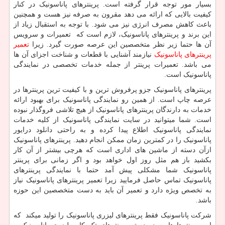
بسیار مور توجه قرار گرفته است. پرینترهای پاناسونیک در کنار
کیفیت بالایی که ارائه می دهد مقرون به صرفه نیز هست و همچنین
باعث کاهش مصرف انرژی نیز می شود. با توجه به استقبال زیاد از
این برند و پرینترهای پاناسونیک، لازم است که تعمیرات و سرویس
آن ها حتما زیر نظر متخصصین این عرصه صورت گیرد. زیرا
تعمیر
پرینترهای پاناسونیک
نیازمند آشنایی با قطعات و شناخت اجزای آن ها
می باشد. تعمیرات پرینتر از جمله خدمات تخصصی در نمایندگی
پاناسونیک است.
پرینترهای پاناسونیک جزو پرفروش ترین و با کیفیت ترین پرینترها در
عرصه چاپ است. از همین رو نمایندگی پاناسونیک برای بهبود ارائه
خدمات به دارندگان پرینترهای پاناسونیک از هیچ تلاشی فروگذار نبوده
است. شما میتوانید در سایت نمایندگی پاناسونیک از کلیه خدمات
نمایندگی پاناسونیک اطلاع پیدا کرده و به راحتی دانلود درایور
پاناسونیک را در کمترین زمان ممکن انجام دهید. پرینترهای پاناسونیک
ازآن دسته از ماشین های اداری است که هرچی بیشتر از آن کار
بکشید باز هم مثل روز اول خواهد بود و اگر زمانی برای پرینتر
پاناسونیک شما مشکلی پیش آمد حتما با نمایندگی پرینترهای
پاناسونیک تماس حاصل فرمایید زیرا تعمیر پرینترهای پاناسونیک نیاز
به تخصص ویژه دارد و تعمیر آن باید به دست متخصصین این حوزه
باشد.
شرکت پاناسونیک فقط پرینترهای لیزری پاناسونیک را تولید میکند که