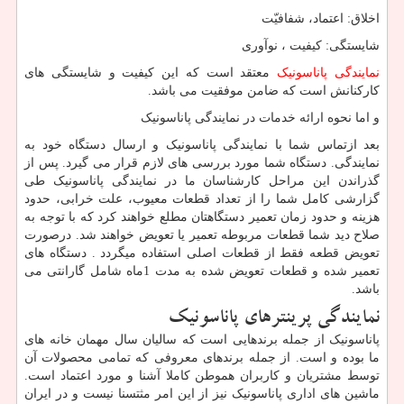
اخلاق: اعتماد، شفافیّت
شایستگی: کیفیت ، نوآوری
نمایندگی پاناسونیک
معتقد است که این کیفیت و شایستگی های
کارکنانش است که ضامن موفقیت می باشد.
و اما نحوه ارائه خدمات در نمایندگی پاناسونیک
بعد ازتماس شما با نمایندگی پاناسونیک و ارسال دستگاه خود به
نمایندگی. دستگاه شما مورد بررسی های لازم قرار می گیرد. پس از
گذراندن این مراحل کارشناسان ما در نمایندگی پاناسونیک طی
گزارشی کامل شما را از تعداد قطعات معیوب، علت خرابی، حدود
هزینه و حدود زمان تعمیر دستگاهتان مطلع خواهند کرد که با توجه به
صلاح دید شما قطعات مربوطه تعمیر یا تعویض خواهند شد. درصورت
تعویض قطعه فقط از قطعات اصلی استفاده میگردد . دستگاه های
تعمیر شده و قطعات تعویض شده به مدت 1ماه شامل گارانتی می
باشد.
نمایندگی پرینترهای پاناسونیک
پاناسونیک از جمله برندهایی است که سالیان سال مهمان خانه های
ما بوده و است. از جمله برندهای معروفی که تمامی محصولات آن
توسط مشتریان و کاربران هموطن کاملا آشنا و مورد اعتماد است.
ماشین های اداری پاناسونیک نیز از این امر مثتسنا نیست و در ایران