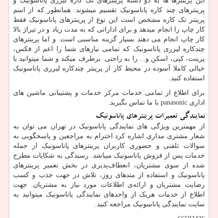
این پرینترها ها به دو دسته پرینترهای تک کاره لیزری پاناسونیک و
پرینترهای چند کاره پاناسونیک تقسیم میشوند. همانطور که از اسم
پرینتر تک کاره مشخص است این نوع از پرینترهای پاناسونیک فقط
کار چاپ را انجام میدهد و برای اداراتی که به مدت زیاد و در تیراژ بالا
کار چاپ انجام می دهند بسیار گزینه مناسبی است. و اما پرینترهای
چندکاره لیزری پاناسونیک که تمامی نیازهای شما را اعم از فکس،
پرینت، کپی، اسکن و... را به راحتی برطرف میکند و شما میتوانید با
خیالی کاملا آسوده در محیط کار از پرینتر چندکاره لیزری پاناسونیک
استفاده کنید.
برای اطلاع از تمامی خدمات مرکز خدمات و پشتیبانی ماشین های
اداری
panasonic
با ما تماس بگیرید.
نمایندگی تعمیرات پرینترهای پاناسونیک
از مهمترین ویژگی های نمایندگی پاناسونیک در تهران می توان به
شعار مشتری مداری اشاره کرد احترام به مراجعین و پاسخگویی به
سوالات تلفنی و حضوری کاربران پرینترهای پاناسونیک از جمله
خدمات پس از فروش پاناسونیک میباشد. رسیدگی به شکایات مطرح
شده از سوی مشتریان، انعطاف‌پذیری در بخش تعمیر پرینترهای
پاناسونیک و استفاده از متدهای روز، تلاش در جهت جذب و کسب
رضایت مشتریان و ارائه‌ی اطلاعات مورد نیاز به مشتریان. جهت
اطلاع از خدمات هریک از واحدهای نمایندگی پاناسونیک میتوانید به
سایت نمایندگی پاناسونیک مراجعه کنید.