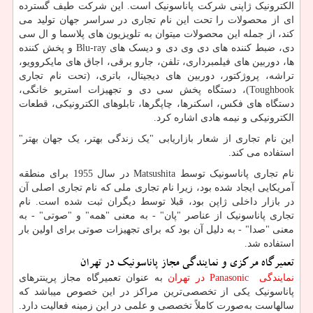
الکترونیک ژاپنی شرکت پاناسونیک است. این شرکت طیف گسترده
ای از محصولات را تحت این نام تجاری در سراسر جهان تولید می
کند، از جمله این محصولات میتوان به تلویزیون های پلاسما و ال سی
دی، ضبط کننده های دی وی دی و دیسک های
Blu-ray
و پخش کننده
ها، دوربین های فیلمبرداری، تلفن، جارو برقی، اجاق های مایکروویو،
تراشه، پروژکتور، دوربین های دیجیتال، باتری، (تحت نام تجاری
Toughbook
)، دستگاه پخش سی دی و تجهیزات استریو خانگی،
دستگاه های فکس، اسکنرها، چاپگرها، تابلوهای الکترونیکی، قطعات
الکترونیکی و نیمه هادی اشاره کرد.
این نام تجاری از شعار بازاریابی "یک زندگی بهتر، یک جهان بهتر"
استفاده می کند.
نام تجاری پاناسونیک توسط
Matsushita
در سال 1955 برای منطقه
آمریکایی ایجاد شده بود، زیرا نام تجاری ملی که نام تجاری اصلی آن
در بازار داخلی ژاپن بود، قبلا توسط دیگران ثبت شده است. نام
تجاری پاناسونیک از عناصر "پان" - به معنی "همه" و "صوتی" - به
معنی "صدا" - به دلیل آن بود که برای تجهیزات صوتی برای اولین بار
استفاده شد.
تعمیرگاه مرکزی و نمایندگی مجاز پاناسونیک در تهران
نمایندگی
Panasonic
در تهران
به عنوان تعمیرگاه مجاز پرینترهای
پاناسونیک یکی از تخصصی‌ترین مراکز در این خصوص میباشد که
سالهاست به‌صورت کاملاً تخصصی و علمی در این زمینه فعالیت دارد.