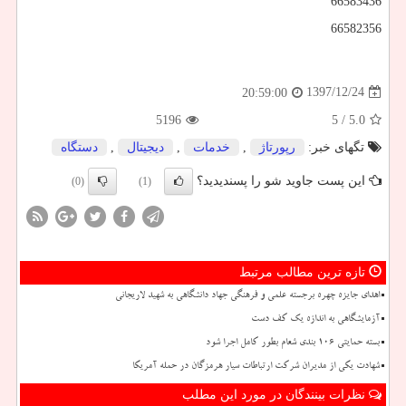
66583436
66582356
1397/12/24
20:59:00
5196
/ 5
5.0
تگهای خبر:
رپورتاژ
,
خدمات
,
دیجیتال
,
دستگاه
این پست جاوید شو را پسندیدید؟
(0)
(1)
تازه ترین مطالب مرتبط
اهدای جایزه چهره برجسته علمی و فرهنگی جهاد دانشگاهی به شهید لاریجانی
آزمایشگاهی به اندازه یک کف دست
بسته حمایتی ۱۰۶ بندی شعام بطور کامل اجرا شود
شهادت یکی از مدیران شرکت ارتباطات سیار هرمزگان در حمله آمریکا
نظرات بینندگان در مورد این مطلب