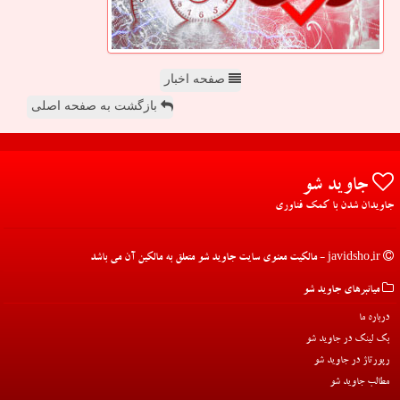
صفحه اخبار
بازگشت به صفحه اصلی
جاوید شو
جاویدان شدن با کمک فناوری
javidsho.ir - مالکیت معنوی سایت جاوید شو متعلق به مالکین آن می باشد
میانبرهای جاوید شو
درباره ما
بک لینک در جاوید شو
رپورتاژ در جاوید شو
مطالب جاوید شو