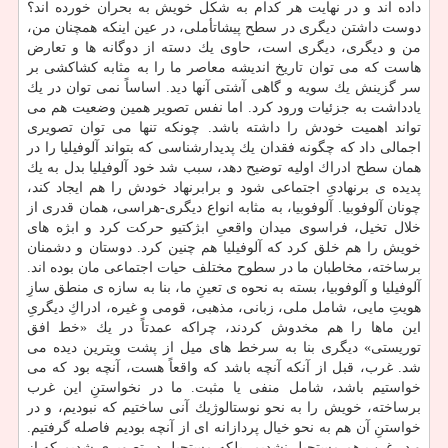
داده اند و در نهایت هر كدام به شكل خویش به بحران خورده اند؟
دوست داشتن دیگری در سطح پیشاتأملی، در عین اینكه همچنان من،
من و دیگری، دیگری است، حاوی یك دسته از دوگانه ها و تعارض
هاست كه می توان تاریخ اندیشه معاصر ما را به مثابه كشاكشی بر
سر گزینش یك سویه و گاهی آشتی آنها دید. اساساً نمی توان در یك
یادداشت به جزئیات ورود كرد. اما نفس تصویر همین وضعیت هم می
تواند اهمیت خودش را داشته باشد. چونكه تنها می توان تصویری
اجمالی داد كه چگونه فقدان یك پدیدارشناسی كه بتواند آلوفیلیا را در
همان سطح ادراك اولیه توضیح دهد، سبب شد خود آلوفیلیا بدل به یك
پدیده ی برنهادیِ اجتماعی شود و برابرنهاد خودش را هم ایجاد كند،
چونان آلوفوبیا. آلوفوبیا، به مثابه انواع دیگری-هراسی، همان قدری از
خلال تخیل، فراسوی میدان واقعیِ ابژكتیو حركت كرد و ابژه های
خویش را هم خلق كرد كه آلوفیلیا هم چنین كرد. دوستان و دشمنان
برساخته، مخاطبان ما در سطوح مختلف حیات اجتماعی مان بوده اند.
آلوفیلیا و آلوفوبیا، بسته به نحوه ی تعینِ ما، بنا به سازه ی منطق سازِ
هویتِ مایی، شامل ملی، زبانی، مذهبی، قومی و غیره، ادراكِ دیگریِ
این ماها را هم مخدوش كردند، چراكه عمدتاً در یك «خط افق
توریستی» دیگری بنا به سرخط های میل از پشت ویترین دیده می
شد. غرب، قبل از آنكه آنچه باشد كه واقعاً هست، آنچه بود كه می
خواستیم باشد، شامل منفی یا مثبت. ما در نخواستنِ این غرب
برساخته، خویش را به نحو نوستالوژیك آنی ساختیم كه نبودیم، و در
خواستنِ آن هم به نحو خیال پردازانه ای از آنچه بودیم فاصله گرفتیم.
و در غرب هم مستحیل نشدیم، بلكه مستحیل در تصویری شدیم كه از