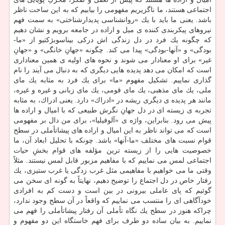
اجتماعی هستند، ما ناگزیریم مفهومی را بیابیم كه به این ساحت ناظر
باشد. یعنی ما باید با یك «روانشناسی پدیدارشناختی» به سمت فهم
نیروهای پیكربندی كننده ی میل و اراده در جامعه برویم و نشان دهیم
كه چگونه یك فرد در دل زندگی اش دركی بیناسوبژكتیو از «ما-
بودگی» و «آنها-بودگی» پیدا می كند. چگونه «جهانِ خانگی» و «جهانِ
غیر» برای او معنادار می شوند و نحوه های اولیه ی همین معناداری
است كه امكان می دهد پدیده هایی دیگری كه به دنبال می آیند را نام
گذاری نماییم. تشكیل مفهوم «ما» برای یك فرد به مثابه یك مای
ملی، یك مای مذهبی، یك مای قومی، یك مای زبانی و غیره و غیره،
مانند هر پدیده ی دیگری ریشه در «ادراك» دارد. یعنی ادراك، به مثابه
تجربه ی زیسته ای در دل جهانِ نگرش طبیعی كه با امیال و اراده ها
پیش می رود. بنابراین، واژه ی «آلوفیلیا»، برای من دال بر مفهومی
است كه می تواند ناظر به این امیال و اراده های پیشاتأملی در سطح
قوام نسبت های مختلف «ما-آنها» باشد. چونكه با تحلیل ابعاد آن، ما
خصوصیت هایی را از زیسته ترین مؤلفه های قوام بخشِ حیات
اجتماعی لمس می نماییم كه با مفاهیم مزبور قابل لمس نیستند. مثلاً
وقتی ما می خواهیم با مفاهیمی مثل غرب زدگی یا غرب ستیزی، یك
رفتار خاص در دل اجتماع را توضیح دهیم، نهایتاً به گونه ای سخن می
گوئیم كه پای عاملی بیرونی در بین است و دست كم به افرادی
خودآگاهی ای را منتسب می نماییم كه واقعاً در آن سطح وجود ندارد،
چراكه هنوز در سطح یك نگاه تأملی آن رفتار پیشاتأملی را فهم می
نماییم. به بیان ساده دو طرف برای فهم خاستگاه این دو مفهوم و