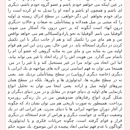
در عین اینكه می خواهم خودم باشم و عضو گروه خودم باشم، دیگری
ای باشم و همچون او باشم و آنچه او را تبدیل به او كرده است را
برای خودم بخواهم. این دگر-خواهی، در سطح ادراكِ زیسته ی اولیه
را كه مبتنی بر میل همدلانه و پیشاتأملی به صفات و حالاتِ «دیگریِ
درونِ آنها» است آنگونه كه بر «منِ درونِ ما» آشكار می شوند،
آلوفیلیا می نامم. آلوفیلیا به نحو پارادوكسیكالی هم می خواهد نواقصِ
من و هم مایِ من را تكمیل كند و هم از جانب دیگر با این تكمیل
كردن در دیگری استحاله یابد. در عین حال، پس زدن این امر هم قوام
اولیه من به مثابه من و مایِ من به مثابه گروهی كه عضو آن ام را
ناتمام می گذارد. من هویت اش را از راه اتحاد با غیر می تواند بیابد،
اما این اتحاد می تواند مرا در غیر مستحیل كند و یا غیر را در من.
همینجا می توان به فهم اساسی ترین لایه های مواجهه ی یك ایرانی با
دیگری (خاصه دیگری اروپایی) در سطح پیشاتأملی نزدیك شد. یعنی
نه در سطح نظریه ها، ایدئولوژی ها و باورها، بلكه در سطح همان
نیروهای اولیه میل و اراده. یعنی اینجا می توان به تحلیل انواع
بازنمایی های اولیه ی دنیای خودم در مقابل و در مرز دنیای دیگران و
شكل گیری انواع رفتارهای ضدونقیض من در دل زندگی روزمره
پرداخت. همینطور به صورت تاریخی هم می توان نشان داد كه چگونه
از آغاز دورانِ مواجهه ایرانی ها با دنیای مدرن، هر ایرانی ای در یك
وضعیت دوگانه ی خواست دیگری و هراس از عدم استحاله در دیگری
قرار و قوام گرفته است، چگونه جریانات فكری و یا ایدئولوژیك
گوناگون با عدم فهم تمامی ابعاد پیچیده ی این موضوع، یك سویه حكم