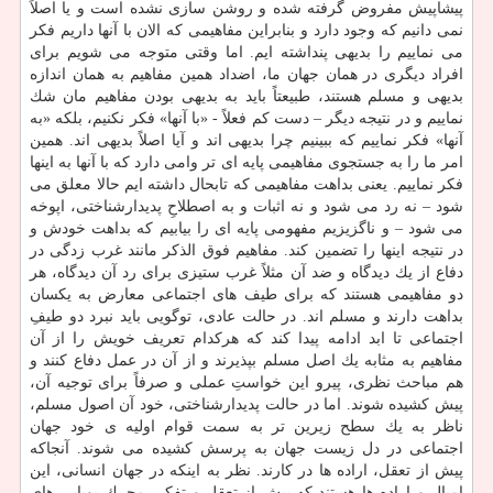
پیشاپیش مفروض گرفته شده و روشن سازی نشده است و یا اصلاً
نمی دانیم كه وجود دارد و بنابراین مفاهیمی كه الان با آنها داریم فكر
می نماییم را بدیهی پنداشته ایم. اما وقتی متوجه می شویم برای
افراد دیگری در همان جهان ما، اضداد همین مفاهیم به همان اندازه
بدیهی و مسلم هستند، طبیعتاً باید به بدیهی بودن مفاهیم مان شك
نماییم و در نتیجه دیگر – دست كم فعلاً - «با آنها» فكر نكنیم، بلكه «به
آنها» فكر نماییم كه ببینیم چرا بدیهی اند و آیا اصلاً بدیهی اند. همین
امر ما را به جستجوی مفاهیمی پایه ای تر وامی دارد كه با آنها به اینها
فكر نماییم. یعنی بداهت مفاهیمی كه تابحال داشته ایم حالا معلق می
شود – نه رد می شود و نه اثبات و به اصطلاحِ پدیدارشناختی، اپوخه
می شود – و ناگزیزیم مفهومی پایه ای را بیابیم كه بداهت خودش و
در نتیجه اینها را تضمین كند. مفاهیم فوق الذكر مانند غرب زدگی در
دفاع از یك دیدگاه و ضد آن مثلاً غرب ستیزی برای رد آن دیدگاه، هر
دو مفاهیمی هستند كه برای طیف های اجتماعی معارض به یكسان
بداهت دارند و مسلم اند. در حالت عادی، توگویی باید نبرد دو طیفِ
اجتماعی تا ابد ادامه پیدا كند كه هركدام تعریف خویش را از آن
مفاهیم به مثابه یك اصل مسلم بپذیرند و از آن در عمل دفاع كنند و
هم مباحث نظری، پیرو این خواستِ عملی و صرفاً برای توجیه آن،
پیش كشیده شوند. اما در حالت پدیدارشناختی، خود آن اصول مسلم،
ناظر به یك سطح زیرین تر به سمت قوام اولیه ی خود جهان
اجتماعی در دل زیست جهان به پرسش كشیده می شوند. آنجاكه
پیش از تعقل، اراده ها در كارند. نظر به اینكه در جهان انسانی، این
امیال و اراده ها هستند كه پیش از تعقل و تفكر، محركِ پویایی های