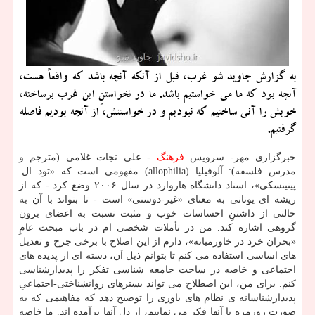
به گزارش جاوید شو غرب، قبل از آنكه آنچه باشد كه واقعاً هست،
آنچه بود كه ما می خواستیم باشد. ما در نخواستنِ این غرب برساخته،
خویش را آنی ساختیم كه نبودیم و در خواستنش، از آنچه بودیم فاصله
گرفتیم.
خبرگزاری مهر- سرویس
فرهنگ
- علی نجات غلامی (مترجم و
مدرس فلسفه): آلوفیلیا (allophilia) مفهومی است كه «تود ال.
پیتینسكی»، استاد دانشگاه هاروارد در سال ۲۰۰۶ وضع كرد - كه از
ریشه ای یونانی به معنای «غیر-دوستی» است - تا بتواند با آن به
حالتی از داشتنِ احساسات خوب و مثبت نسبت به اعضای برون
گروهی اشاره كند. من در تأملات شخصی ام در باب مبحث عامِ
«بحران خرد در خاورمیانه»، دارم از این اصلاح با برخی جرح و تعدیل
های اساسی استفاده می كنم تا بتوانم ذیل آن، دسته ای از پدیده های
اجتماعی و خاصه در ساحت جامعه شناسی تفكر را پدیدارشناسی
كنم. برای من، این اصطلاح می تواند بسترهای روانشناختی-اجتماعیِ
پدیدارشناسانه ی نظام های باوری را توضیح دهد كه مفاهیمی كه به
صورت روزمره با آنها فكر می نماییم، از دل آنها برآمده اند. ما خاصه