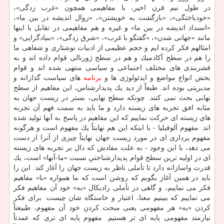
در طول نیم قرن اخیر، با مفاهیمی همچون «غرب زدگی»،
«خودباختگی»، «بازگشت به خویشتن»، «زوال اندیشه در بین ما»،
«انسداد اندیشه در بین ما» و غیره و هم مفاهیمی در تقابل با اینها
مانند «جهانی شدن»، «گفتگو با غرب»، «شرق زدگی»، «بنیادگرایی» و
امثالهم فكر كرده ایم و حجم عظیمی از ادبیات نوشتاری و شفاهی ما
را هم در سطح آكادمیك و هم در سطح ژورنالی قوام داده اند و به
قشربندی های مختلف اجتماعی و سیاسی منتهی شده اند و قوام
بخش انواع مواضع و ایدئولوژی ها و
برنامه
های سیاست گذارانه و
مدیریتی بوده اند. طبعاً از دید یك پدیدارشناس، این مفاهیم از سطح
نهایی بحث نمی كنند. چونكه سطح نهایی، بستر در زیست جهان به
مثابه افق تجربه های زیسته دارد و ما باید به سمت فهم آن تجربه
های زیسته ای حركت نماییم كه این مفاهیم در پاسخ به آنها تولید شده
اند. مفهوم آلوفیلیا - با اینكه این هم نهایتاً یك مفهوم است و هرگونه
مفهوم پردازی ای در مورد زیست جهان نهایتاً چیزی از آنرا از دست
می دهد، با این وجود - به علت مفادش كه دال بر تجربه های زیسته
ای در اولیه ترین سطح قوام پدیدارشناختیِ نسبت «ما-آنها» است، یك
قدرت واسازانه دارد تا تأملی ناظر به زیست جهان را آغاز كند. این را
باید در همین آغاز بگویم كه روشن است كه ما همواره «با» مفاهیم
فكر می نماییم، و گاهی در تأملی رادیكال «به» خود آن مفاهیم فكر
می نماییم كه ببینیم معنا، اعتبار و خاستگاه شان چیست. برای فكر
كردن «به» هر مفهومی یعنی مبحث كردنِ خود آن مفهوم، طبیعتاً
نیازمند مفهومی پایه ای تر هستیم. مفهوم پایه ای تری كه عمدتاً