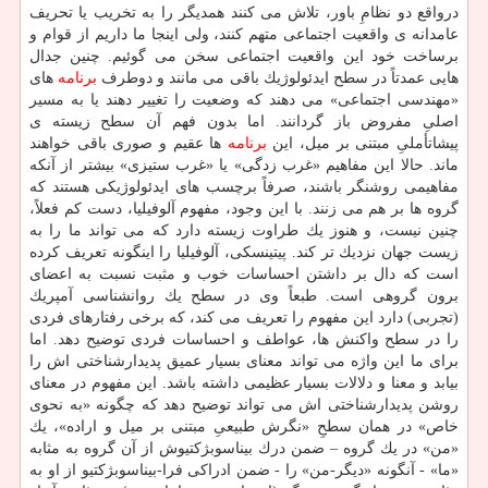
درواقع دو نظامِ باور، تلاش می كنند همدیگر را به تخریب یا تحریف
عامدانه ی واقعیت اجتماعی متهم كنند، ولی اینجا ما داریم از قوام و
برساخت خود این واقعیت اجتماعی سخن می گوئیم. چنین جدال
هایی عمدتاً در سطح ایدئولوژیك باقی می مانند و دوطرف
برنامه
های
«مهندسی اجتماعی» می دهند كه وضعیت را تغییر دهند یا به مسیر
اصلیِ مفروض باز گردانند. اما بدون فهم آن سطح زیسته ی
پیشاتأملیِ مبتنی بر میل، این
برنامه
ها عقیم و صوری باقی خواهند
ماند. حالا این مفاهیم «غرب زدگی» یا «غرب ستیزی» بیشتر از آنكه
مفاهیمی روشنگر باشند، صرفاً برچسب های ایدئولوژیكی هستند كه
گروه ها بر هم می زنند. با این وجود، مفهوم آلوفیلیا، دست كم فعلاً،
چنین نیست، و هنوز یك طراوت زیسته دارد كه می تواند ما را به
زیست جهان نزدیك تر كند. پیتینسكی، آلوفیلیا را اینگونه تعریف كرده
است كه دال بر داشتن احساسات خوب و مثبت نسبت به اعضای
برون گروهی است. طبعاً وی در سطح یك روانشناسی آمپریك
(تجربی) دارد این مفهوم را تعریف می كند، كه برخی رفتارهای فردی
را در سطح واكنش ها، عواطف و احساسات فردی توضیح دهد. اما
برای ما این واژه می تواند معنای بسیار عمیق پدیدارشناختی اش را
بیابد و معنا و دلالات بسیار عظیمی داشته باشد. این مفهوم در معنای
روشن پدیدارشناختی اش می تواند توضیح دهد كه چگونه «به نحوی
خاص» در همان سطحِ «نگرش طبیعیِ مبتنی بر میل و اراده»، یك
«من» در یك گروه – ضمن درك بیناسوبژكتیوش از آن گروه به مثابه
«ما» - آنگونه «دیگر-من» را - ضمن ادراكی فرا-بیناسوبژكتیو از او به