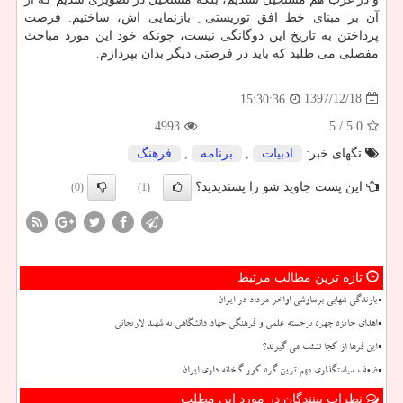
آن بر مبنای خط افق توریستی ِ بازنمایی اش، ساختیم. فرصت
پرداختن به تاریخ این دوگانگی نیست، چونكه خود این مورد مباحث
مفصلی می طلبد كه باید در فرصتی دیگر بدان بپردازم.
1397/12/18
15:30:36
4993
/ 5
5.0
تگهای خبر:
ادبیات
,
برنامه
,
فرهنگ
این پست جاوید شو را پسندیدید؟
(0)
(1)
تازه ترین مطالب مرتبط
بارندگی شهابی برساوشی اواخر مرداد در ایران
اهدای جایزه چهره برجسته علمی و فرهنگی جهاد دانشگاهی به شهید لاریجانی
این فرها از کجا نشئت می گیرند؟
ضعف سیاستگذاری مهم ترین گره کور گلخانه داری ایران
نظرات بینندگان در مورد این مطلب