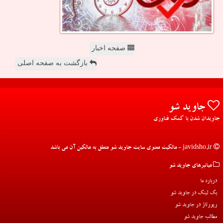
صفحه اخبار
بازگشت به صفحه اصلی
جاوید شو
جاویدان شدن با کمک فناوری
javidsho.ir - مالکیت معنوی سایت جاوید شو متعلق به مالکین آن می باشد
میانبرهای جاوید شو
درباره ما
بک لینک در جاوید شو
رپورتاژ در جاوید شو
مطالب جاوید شو