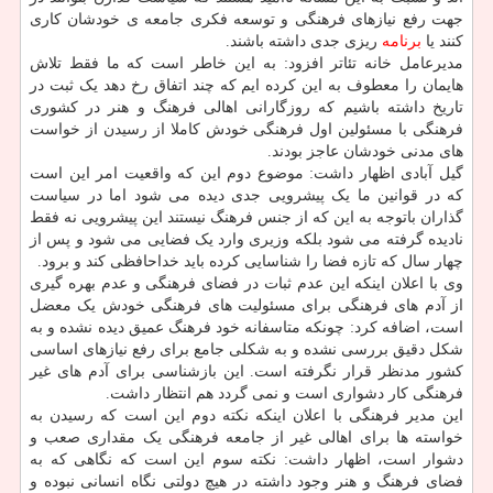
جهت رفع نیازهای فرهنگی و توسعه فکری جامعه ی خودشان کاری
کنند یا
برنامه
ریزی جدی داشته باشند.
مدیرعامل خانه تئاتر افزود: به این خاطر است که ما فقط تلاش
هایمان را معطوف به این کرده ایم که چند اتفاق رخ دهد یک ثبت در
تاریخ داشته باشیم که روزگارانی اهالی فرهنگ و هنر در کشوری
فرهنگی با مسئولین اول فرهنگی خودش کاملا از رسیدن از خواست
های مدنی خودشان عاجز بودند.
گیل آبادی اظهار داشت: موضوع دوم این که واقعیت امر این است
که در قوانین ما یک پیشرویی جدی دیده می شود اما در سیاست
گذاران باتوجه به این که از جنس فرهنگ نیستند این پیشرویی نه فقط
نادیده گرفته می شود بلکه وزیری وارد یک فضایی می شود و پس از
چهار سال که تازه فضا را شناسایی کرده باید خداحافظی کند و برود.
وی با اعلان اینکه این عدم ثبات در فضای فرهنگی و عدم بهره گیری
از آدم های فرهنگی برای مسئولیت های فرهنگی خودش یک معضل
است، اضافه کرد: چونکه متاسفانه خود فرهنگ عمیق دیده نشده و به
شکل دقیق بررسی نشده و به شکلی جامع برای رفع نیازهای اساسی
کشور مدنظر قرار نگرفته است. این بازشناسی برای آدم های غیر
فرهنگی کار دشواری است و نمی گردد هم انتظار داشت.
این مدیر فرهنگی با اعلان اینکه نکته دوم این است که رسیدن به
خواسته ها برای اهالی غیر از جامعه فرهنگی یک مقداری صعب و
دشوار است، اظهار داشت: نکته سوم این است که نگاهی که به
فضای فرهنگ و هنر وجود داشته در هیچ دولتی نگاه انسانی نبوده و