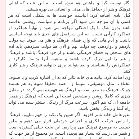
نگاه توسعه گرا و ماهیتی هم نبوده است. به این علت که اهالی
فرهنگ و هنر از حداقل های مدنی و انسانی بی بهره هستند.
گیل آبادی اضافه کرد: انباشت خواست ها به شکلی است که هر
کسی با آن مواجه می شود اگر برنامه و سیاست روشنی نداشته
باشد بدون شک با یک اختلالی مواجه می شود و نهایتاً عملکرد او
عملکرد کارآیی نیست. به این سرفصل های جدی باید توجه اساسی
داشت و آدم هایی که وارد فضای فرهنگ و هنر می شوند چه دولت
یازدهم و دوازدهم، چه دولت نهم و الان هم دولت سیزدهم، باید آدم
های ممحض به فضای فرهنگی باشند و از خود فرهنگ باشند و فرهنگ
و هنر را اول درک کرده باشند و ماهیت آنرا بدانند، کارکرد و
عملکردش را بشناسند و بعد بتوانند برای خانواده فرهنگ و هنر کاری
کنند.
وی اضافه کرد: بیانیه های خانه تئاتر که به آن اشاره کردید و یا صنوف
مختلف، مثل موسیقی، سینما و... همه تحقیقا شبیه به هم هستند
چونکه فرهنگ مد نظر است و فرهنگ هم فهمیده نمی گردد. در مقابل
چیزی که کاملا روشن و مشخص است این است که فرهنگ در همین
جامعه ای که هم اکنون سرعت مرگ از زندگی بیشتر شده می تواند
راه گشا و زندگی بخش باشد.
مدیرعامل خانه تئاتر افزود: اگر همین یک نکته را فهم نماییم، فرهنگ
را راس حرکت فکری و اجرائی خودمان قرار می دهیم و بطور
حقیقی به موضوع فرهنگ می پردازیم. این بحث خیلی گسترده است
و بنظر می رسد که بسیار هم پیچیده است. در مجموع از هر جهت که