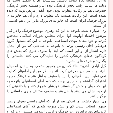
به این مساله نگاه نماییم کاستی سیاستگذاری به شکلی است که
دولت ها اساسا رقیب بخش فرهنگی بوده اند و همیشه بخش فرهنگی
خصوصی هم در رقابت مغلوب بوده، چون آنقدر مریض بوده که دیده
نشده است. این رقابت همیشه یک مغلوب دارد و آن هم خانواده ی
بزرگ فرهنگ ایران است که خانواده ی بزرگ تئاتر ایران هم قسمتی
از آنست.
وی اظهار داشت: باتوجه به این که رهبری موضوع فرهنگ را در کنار
موضوع اقتصاد اولویت اول برای مجلس شورای اسلامی مشخص
کردند و خود محمد مهدی اسماعیلی باتوجه به این که مسئول گروه
فرهنگی آقای رئیسی بوده اند باتوجه به شناختی که من از ایشان
دارم انتظار از او این است که ابتدا با صنوف هنری که بخش های
گوناگون فضای فرهنگی کشور را نمایندگی می کنند جلساتی را
بگذارند و حرف ها را بشنوند.
گیل آبادی، افزود: حالا که رییس جمهور منتخب به ایشان اطمینان
دارند و به مجلس معرفی کرده اند به نظر من این اطمینان کفایت
نمی نماید. این اطمینان را باید با صنوف و اهل هنر و فرهنگ هم به
اشتراک گذاشته و به جایی برسد که خود آقای اسماعیلی باتوجه به
این که جوان و کنش گر هستند خودشان شروع کنند و با خلاقیتی که
از خود نشان می دهند با اهل هنر و صنوف مختلف هنری جلساتی را
برگزار کنند.
وی اظهار داشت: ما اندکی بعد از آن که آقای رئیسی بعنوان رییس
جمهور انتخاب شدند کم و بیش متوجه شدیم که آقای اسماعیلی
کاندیدای وی برای وزارت فرهنگ و ارشاد اسلامی هستند. الان که او