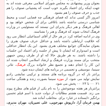
بعنوان وزیر پیشنهادی به مجلس شورای اسلامی معرفی شده اند به
جهت اینکه رای اعتماد بگیرند خوب است که پشتیبانی صنوف را هم
جذب و حرف صنوف را هم بشنود.
امروز اگر کسی نداند که فضای فرهنگی چه فضایی است و محیط
شناسی درستی نداشته باشد باتلاقی برای آن شخص خواهد بود و
اهالی فرهنگ و هنر دیگر پذیرای این نیستند که مسئولینی در وزارت
فرهنگ انتخاب شوند که فرهنگ و هنر را نشناسند.
وی در ادامه اضافه کرد: در هر حال از آقای اسماعیلی انتظار می رود
که خلاقیت ارتباطی داشته باشد و حداقل حرف صنوف هنری را
بعنوان نمایندگان جوامع مختلف هنری بشنود. این یک انتظار حداقلی
است و امیدوارم که ایشان تا پیش از جلسه رای اعتماد این جلسات
را داشته باشند. به هر طریق حالا که او از طرف رییس جمهور
منتخب برای مسند وزارت فرهنگ و ارشاد اسلامی انتخاب شده اند
این کار را انجام دهند و تجمیع نظر خانواده بزرگ
فرهنگ
، تئاتر،
سینما، موسیقی و تجسمی در برنامه های ایشان دیده شود.
پرانتز باز که در گروه برنامه های مستند و ترکیبی نمایشی رادیو
نمایش تولید می شود، از
موزه
سینما بصورت زنده و هفتگی ساعت
۲۱: ۰۰ تا ۲۳: ۰۰ پخش می شود.
پرانتزباز هر هفته موضوعش را به نام یکی از فیلم های مطرح پیوند
می زند. قسمت هشتم مطالبات از دولت جدید با اسم فیلم تحسین
برانگیز «ایستاده در غبار» برای. مخاطب آماده شد.
بهمن فرمان آرا، داریوش مهرجویی، علی نصیریان، مهران مدیری،