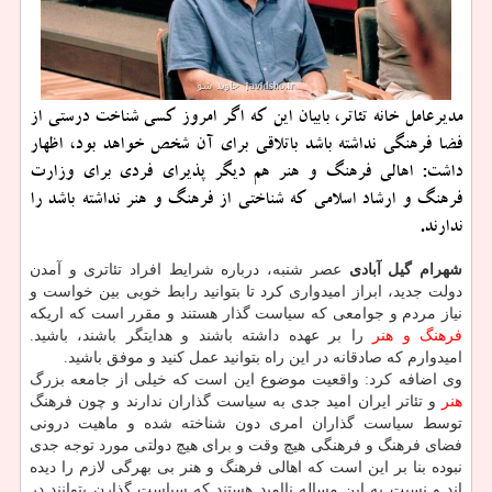
مدیرعامل خانه تئاتر، بابیان این که اگر امروز کسی شناخت درستی از
فضا فرهنگی نداشته باشد باتلاقی برای آن شخص خواهد بود، اظهار
داشت: اهالی فرهنگ و هنر هم دیگر پذیرای فردی برای وزارت
فرهنگ و ارشاد اسلامی که شناختی از فرهنگ و هنر نداشته باشد را
ندارند.
شهرام گیل آبادی
عصر شنبه، درباره شرایط افراد تئاتری و آمدن
دولت جدید، ابراز امیدواری کرد تا بتوانید رابط خوبی بین خواست و
نیاز مردم و جوامعی که سیاست گذار هستند و مقرر است که اریکه
فرهنگ و هنر
را بر عهده داشته باشند و هدایتگر باشند، باشید.
امیدوارم که صادقانه در این راه بتوانید عمل کنید و موفق باشید.
وی اضافه کرد: واقعیت موضوع این است که خیلی از جامعه بزرگ
هنر
و تئاتر ایران امید جدی به سیاست گذاران ندارند و چون فرهنگ
توسط سیاست گذاران امری دون شناخته شده و ماهیت درونی
فضای فرهنگ و فرهنگی هیچ وقت و برای هیچ دولتی مورد توجه جدی
نبوده بنا بر این است که اهالی فرهنگ و هنر بی بهرگی لازم را دیده
اند و نسبت به این مساله ناامید هستند که سیاست گذارن بتوانند در