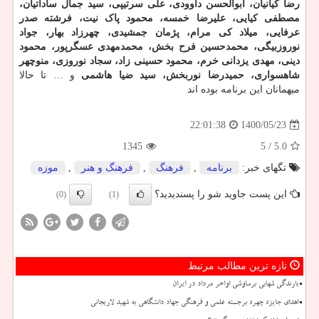
رضا کیانیان، ابوالحسن داوودی، علی سرتیپی، سید جمال ساداتیان،
مصطفی کیایی، علیرضا خمسه، محمود پاک نیت، فرشته صدر
عرفایی، میلاد کی مرام، پژمان جمشیدی، چهرزاد بهار، جواد
نوروزبیگی، محمدحسین فرح بخش، محمدمهدی عسگرپور، محمود
دینی، مهدی یزدانی خرم، محمود حسینی زاد، سجاد نوروزی، منوچهر
شاهسواری، حمیدرضا نوربخش، سید ضیا هاشمی
و … تا حالا
میهمانان این برنامه بوده اند
1400/05/23
22:01:38
1345
/ 5
5.0
تگهای خبر:
برنامه
,
فرهنگ
,
فرهنگ و هنر
,
موزه
این پست جاوید شو را پسندیدید؟
(0)
(1)
تازه ترین مطالب مرتبط
بارندگی شهابی برساوشی اواخر مرداد در ایران
اهدای جایزه چهره برجسته علمی و فرهنگی جهاد دانشگاهی به شهید لاریجانی