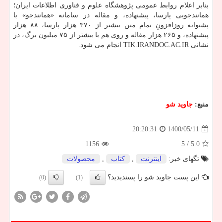
بنابر اعلام روابط عمومی پژوهشگاه علوم و فناوری اطلاعات ایران؛
همانندجویی پارسا، پیشنهاده، و مقاله در سامانه «همانندجو» با
پشتوانه روزافزونِ تمام متن بیشتر از ۳۷۰ هزار پارسا، ۸۸ هزار
پیشنهاده، و ۲۶۵ هزار مقاله و روی هم با بیشتر از ۷۵ میلیون برگ، در
نشانی TIK.IRANDOC.AC.IR انجام می شود.
منبع:
جاوید شو
1400/05/11
20:20:31
1156
/ 5
5.0
تگهای خبر:
اینترنت
,
كتاب
,
محصولات
این پست جاوید شو را پسندیدید؟
(0)
(1)