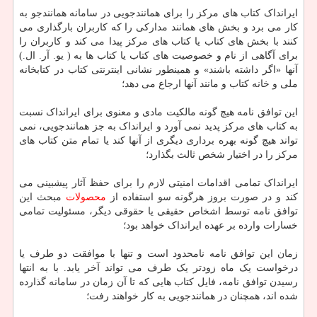
ایرانداک کتاب های مرکز را برای همانندجویی در سامانه همانندجو به
کار می برد و بخش های همانند مدارکی را که کاربران بارگذاری می
کنند با بخش های کتاب یا کتاب های مرکز پیدا می کند و کاربران را
برای آگاهی از نام و خصوصیت های کتاب یا کتاب ها به ( یو. آر. ال.)
آنها «اگر داشته باشند» و همینطور نشانی اینترنتی کتاب در کتابخانه
ملی و خانه کتاب و مانند آنها ارجاع می دهد؛
این توافق نامه هیچ گونه مالکیت مادی و معنوی برای ایرانداک نسبت
به کتاب های مرکز پدید نمی آورد و ایرانداک به جز همانندجویی، نمی
تواند هیچ گونه بهره برداری دیگری از آنها کند یا تمام متن کتاب های
مرکز را در اختیار شخص ثالث بگذارد؛
ایرانداک تمامی اقدامات امنیتی لازم را برای حفظ آثار پیشبینی می
کند و در صورت بروز هرگونه سو استفاده از
محصولات
مبحث این
توافق نامه توسط اشخاص حقیقی یا حقوقی دیگر، مسئولیت تمامی
خسارات وارده بر عهده ایرانداک خواهد بود؛
زمان این توافق نامه نامحدود است و تنها با موافقت دو طرف یا
درخواست یک ماه زودتر یک طرف می تواند آخر یابد. با به انتها
رسیدن توافق نامه، فایل کتاب هایی که تا آن زمان در سامانه گذارده
شده اند، همچنان در همانندجویی به کار خواهند رفت؛