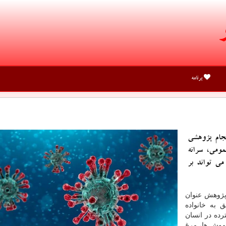
برنامه
نجام پژوهشی
مومی، سرانه
ی تواند بر
 پژوهش عنوان
ها، ویروس های دارای +RNA متعلق به خانواده
 به شکل گسترده در انسان
ران وجود دارند. بطوریکه Coronaviruses در موش ها، مرغ