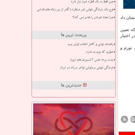
چین فقط به یک قطره خون نیاز دارد
اوج یک بارندگی شهابی غیر منتظره با گذر از بین زباله های فضایی
نشان داد
چرا معده خودش را هضم نمی کند؟
ه تعیین
پربحث ترین ها
۳۰ کشور اول با شیوع بالا در اختیار
راهنمای نهایی و کامل انتخاب اولین پیپ
تورم و
خطری که بوی بد ندارد
پشت پرده علمی آتشسوزی های اروپا
بارندگی شهابی برساوشی اواخر مرداد در ایران
جدیدترین ها