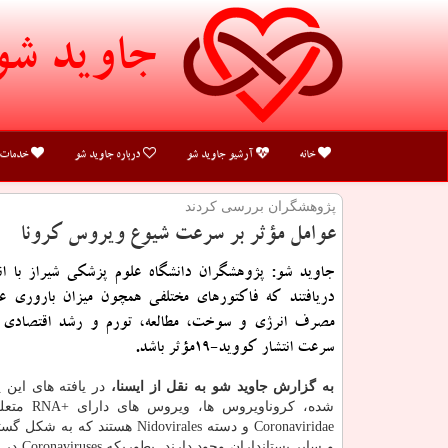
جاوید شو
خانه
آرشیو جاوید شو
درباره جاوید شو
خدمات
پژوهشگران بررسی كردند
عوامل مؤثر بر سرعت شیوع ویروس كرونا
جاوید شو: پژوهشگران دانشگاه علوم پزشکی شیراز با ا
دریافتند که فاکتورهای مختلفی همچون میزان باروری ع
مصرف انرژی و سوخت، مطالعه، تورم و رشد اقتصادی م
سرعت انتشار کووید-19مؤثر باشد.
به گزارش جاوید شو به نقل از ایسنا،
در یافته های این
شده، کروناویروس 
Coronaviridae و دسته Nidovirales هستند که
و سایر پستاندا