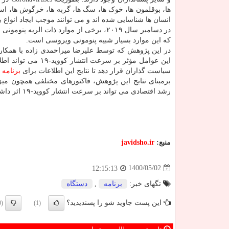
ها، بوقلمون ها، خوک ها، سگ ها، گربه ها، خرگوش ها، اسب
انسان ها شناسایی شده اند و می توانند موجب ایجاد انواع 
در دسامبر سال ۲۰۱۹، برخی از موارد ذات ا
که این موارد بسیار شبیه پنومونی ویروسی است.
در این پژوهش که توسط علیرضا میراحمدی زاده با همکا
سیاست گذاران قرار دهد تا نتایج این اطلاعات برای
برنامه
ر
برمبنای نتایج این پژوهش، فاکتورهای مختلفی همچون 
رشد اقتصادی می تواند بر سرعت انتشار کووید-۱۹ اثر داشته باشد.
منبع:
javidsho.ir
1400/05/02
12:15:13
تگهای خبر:
برنامه
,
دستگاه
این پست جاوید شو را پسندیدید؟
(0)
(1)