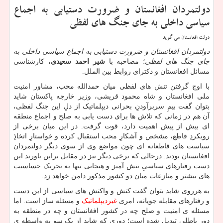
دولتمردان افغانستان و ضرورت دستیابی به اجماع
سیاسی داخلی به جای جنگ های لفظی
دولت افغانستان می گوید
دولتمردان افغانستان و ضرورت دستیابی به اجماع سیاسی داخلی به
جای جنگ های لفظی
؛ مصاحبه با
شیر احمد سعیدی
، کارشناسی
مسائل افغانستان و دکترای روابط بین الملل.
با اوج گرفتن تنش های لفظی میان حمدالله محب، مشاور امنیت
ملی افغانستان و شاه محمود قریشی، وزیر خارجه پاکستان شاید
بتوان گفت بیمِ سربرآودنِ بحرانی دیپلماتیک از دلِ این جنگ لفظی،
آن هم در زمانی که تلاش ها برای دست یابی به صلح و اجماع منطقه
ای بیش از پیش اهمیت دارد، قوت گرفت. در این میان برخی از
رویکردِ قاطع، مشخص و آشکارِ محب استقبال کرده و خواستارِ اتخاذِ
سیاست های قاطعانه ای چون مواضع وی از سوی دیگر دولتمردان
افغانستان بودند. درحالی که برخی دیگر نیز در مقابل براین باورند این
دست رفتارهای سیاسیِ تنش آمیز و هیجانی تنها به تحریک حساسیت
های بیشتر و منازعات میان دو کشور مذکور دامن خواهد زد.
به هرروی شاید بتوان گفت کنش و واکنش های سیاسی از این دست
و رفتارهای مقابله جویانه، امری
غیردیپلماتیک
و مسئله ساز است. اما
مسئله ی امنیت و صلح چه در کشور افغانستان و چه در منطقه به
دورِ باطلی تبدیل شده است؛ دوری که شاید از یک سو به واسطه ی