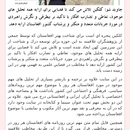
جاوید شو: كلكین تلاش می كند تا فضایی برای ارایه همه تحلیل های
موجود، تعاطی و تضارب افكار با تاكید بر بیطرفی و نگرش راهبردی
در مورد جریانات متعدد و متكثر و پرشتاب كشور افغانستان ارایه دهد.
كلكين پنجره اي است براي شناخت بهتر افغانستان كه توسط جمعي
از پژوهشگران علاقمند به اين حوزه براي توسعه درك و شناخت از
اين سرزمين كهن ايجاد شده است و تلاش مي كند تا فضايي براي
ارايه همه تحليل هاي موجود، تعاطي و تضارب افكار با تاكيد بر
بيطرفي و نگرش راهبردي در مورد جريانات متعدد و متكثر و پرشتاب
اين كشور ارايه دهد تا مخاطب در فضايي علمي به فهمي بهتر در اين
زمينه دست يابد.
در این سایت علاوه بر ترجمه و بازنشر بسیاری از تحلیل های مهم
موجود در مورد افغانستان هر روز با موضوع مهم ترین رویدادهای
سیاسی، فرهنگی و اجتماعی این کشور یادداشت ها و مصاحبه های
اختصاصی با تحلیل گران ایرانی و افغانستانی درج می شود. علاوه بر
این دو بخش مهم تحت عنوان سینما و کتابخانه در سایت وجود دارد
که در آن به معرفی و نقد مهم ترین آثار مکتوب و نمایشی با موضوع
افغانستان پرداخته می شود.
همچنین فایل تمام متن مهم ترین روزنامه های افغانستان هر روز در
دسترس مخاطبین قرار می گیرد تا از این طریق مخاطب علاقمند