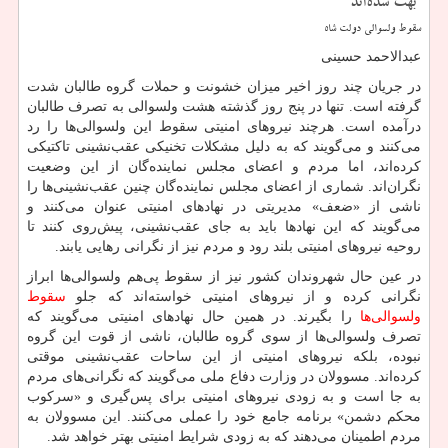
بهت شده‌اند
سقوط ولسوالی دولت شاه
عبدالاحمد حسینی
در جریان چند روز اخیر میزان خشونت‌ و حملات گروه طالبان شدت
گرفته است. تنها در پنج روز گذشته هشت ولسوالی به تصرف طالبان
در‌آمده است. هرچند نیروهای امنیتی سقوط این ولسوالی‌ها را رد
می‌کنند و می‌گویند که به دلیل مشکلات تخنیکی عقب‌نشینی تاکتیکی
کرده‌اند، اما مردم و اعضای مجلس نماینده‌گان از این وضعیت
نگران‌اند. شماری از اعضای مجلس نماینده‌گان چنین عقب‌نشینی‌ها را
ناشی از «ضعف» مدیریتی در نهادهای امنیتی عنوان می‌کنند و
می‌گویند که این نهادها باید به جای عقب‌نشینی، پیش‌روی کنند تا
روحیه نیروهای امنیتی بلند رود و مردم نیز از نگرانی رهایی یابند.
در عین حال شهروندان کشور نیز از سقوط پی‌هم ولسوالی‌ها ابراز
نگرانی کرده‌ و از نیروهای امنیتی خواسته‌اند که جلو
سقوط
ولسوالی‌ها
را بگیرند. در همین حال نهادهای امنیتی می‌گویند که
تصرف ولسوالی‌ها از سوی گروه طالبان‌، ناشی از قوت این گروه
نبوده، بلکه نیروهای امنیتی از این ساحات عقب‌نشینی موقتی
کرده‌اند. مسوولان در وزارت دفاع ملی می‌گویند که نگرانی‌های مردم
به جا است و به ‌زودی نیروهای امنیتی برای پس‌گیری و «سرکوب
محکم دشمن» برنامه جامع خود را عملی می‌کنند. این مسوولان به
مردم اطمینان می‌دهند که به‌ زودی شرایط امنیتی بهتر خواهد شد.