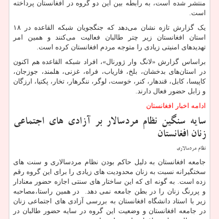
منتشر شده است، به رابطه بین این دو گروه در افغانستان پرداخته
است.
یک گزارش تازه نشان می‌دهد که جنگجویان شبکه القاعده در ۱۸
استان افغانستان زیر چتر طالبان فعالیت می‌کنند و همین امر
تهدیدهای امنیتی زیادی را متوجه مردم افغانستان کرده است.
براساس گزارش «لانگ وار ژورنال»، افراد شبکه القاعده هم اکنون
در استان‌های بدخشان، بلخ، فاریاب، فراه، غزنی، هلمند، جوزجان،
کاپیسا، کابل، قندهار، کنر، خوست، لوگر، ننگرهار، تخار، پکتیا، ارزگان
و زابل حضور فعال دارند.
ادامه اخبار افغانستان
سایه سنگین نظام مردسالار بر آزادی های اجتماعی
زنان افغانستان
نظام مردسالاری
جامعه افغانستان به دلیل حاکم بودن نظام مردسالاری و سنت های
سختگیرانه نسبت به زنان محدودیت های زیادی را برای این گروه رقم
زده است. به گونه ای که این ساختار های سنتی اجازه حضور معنادار
و پررنگ زنان را در بطن جامعه نمی دهد. در همین راستا،مصاحبه
زیر با استاد دانشگاه افغانستان به بررسی آزادی های اجتماعی زنان
در جامعه افغانستان و وضعیت این گروه در سایه حضور طالبان در