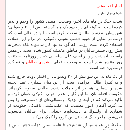
اخبار افغانستان
سقوط ولسوالی جلریز
شدت جنگ در ماه های اخیر، وضعیت امنیتی کشور را وخیم و بدتر
کرده است. به گونه ای در حدود یک ماه گذشته بیش از ۲۰ ولسوالی/
شهرستان به دست طالبان سقوط کرده است. این در حالی است که
دولت در مقابل از شیوه «عقب نشینی تاکتیکی» در برابر این حملات
استفاده کرده است. روشی که گویا نه تنها کارامد نبوده بلکه منجر به
پیش روی بیشتر طالبان در مناطق مختلف کشور شده است. در همین
رابطه، یادداشت زیر از لطف علی سلطانی که در روزنامه اطلاعات
روز منتشر شده است به وضعیت فعلی
پیشروی طالبان
و عملکرد
دولت پرداخته است.
از یک ماه به این سو بیش از ۲۰ ولسوالی از اختیار دولت خارج شده
و به کنترل طالبان درامده است. از این میان شماری، عمدا تخلیه
شده و شماری هم بر اثر حملات شدید طالبان سقوط کرده‌اند.
حکومت افغانستان اما این کار را عقب‌نشینی تاکتیکی عنوان کرده و
تأکید می‌کند که در آینده‌ی نزدیک ولسوالی‌های از دست‌رفته را پس
می‌گیرد. آگاهان امور معتقدند که عقب‌نشینی تاکتیکی حکومت از
شماری از ولسوالی‌ها دست‌آورد چندانی برای طالبان محسوب
نمی‌شود اما در جنگ تبلیغاتی این گروه را کمک می‌کند.
سقوط پی‌ هم ولسوالی‌ ها؛ مردم با عقب‌ نشینی دولت دچار ترس و