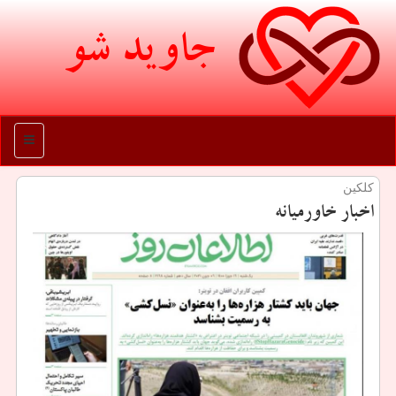
جاوید شو
منو
كلكین
اخبار خاورمیانه