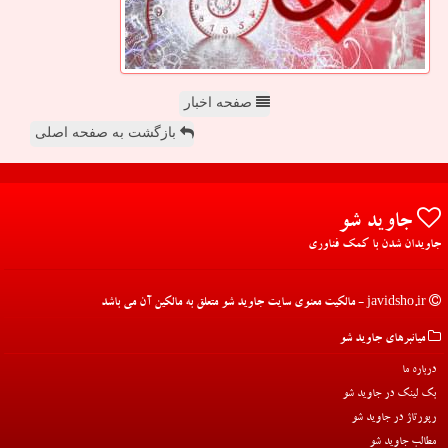
صفحه اخبار
بازگشت به صفحه اصلی
جاوید شو
جاویدان شدن با کمک فناوری
javidsho.ir - مالکیت معنوی سایت جاوید شو متعلق به مالکین آن می باشد
میانبرهای جاوید شو
درباره ما
بک لینک در جاوید شو
رپورتاژ در جاوید شو
مطالب جاوید شو