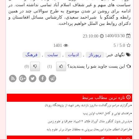
سیاست های مبهم و غیر شفاف اسلام آباد تمامی نداشته است. در
ادامه برای روشن تر شدن موضوع به طرح سوالاتی چند در همین
رابطه و گفتگو با شیراحمد سعیدی، کارشناس مسائل افغانستان و
دکترای روابط بین الملل خواهیم پرداخت.
1400/03/30
23:10:00
1401
/ 5
5.0
تگهای خبر:
رپورتاژ
,
ادبیات
,
سایت
,
فرهنگ
این پست جاوید شو را پسندیدید؟
(0)
(1)
تازه ترین مطالب مرتبط
برگزاری مراسم بزرگداشت سالروز بازدید رهبر شهید از پژوهشگاه رویان
راهنمای نهایی و کامل انتخاب اولین پیپ
پذیرش بدون کنکور مدال آوران طلای ۲ المپیاد جغرافیا و علوم زمین
فراخوان اعطای جایزه ابوریحان بیرونی به محققان جوان برتر علوم پایه