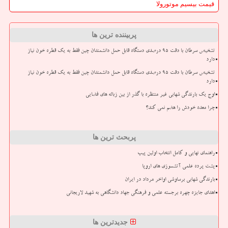
قیمت بیسیم موتورولا
پربیننده ترین ها
تشخیص سرطان با دقت ۹۵ درصدی دستگاه قابل حمل دانشمندان چین فقط به یک قطره خون نیاز
دارد
تشخیص سرطان با دقت ۹۵ درصدی دستگاه قابل حمل دانشمندان چین فقط به یک قطره خون نیاز
دارد
اوج یک بارندگی شهابی غیر منتظره با گذر از بین زباله های فضایی
چرا معده خودش را هضم نمی کند؟
پربحث ترین ها
راهنمای نهایی و کامل انتخاب اولین پیپ
پشت پرده علمی آتشسوزی های اروپا
بارندگی شهابی برساوشی اواخر مرداد در ایران
اهدای جایزه چهره برجسته علمی و فرهنگی جهاد دانشگاهی به شهید لاریجانی
جدیدترین ها