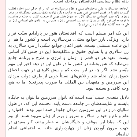
بدنه نظام سیاسی افغانستان پرداخته است.
۱.جامعه افغانستان به دلیل ساختارهای سنتی و نظام مردسالارانه ای که بر او حاکم است اجازه فعالیت
گسترده زنان را در فضای اجتماعی نمی دهد. به عبارت دیگر، نهادینه شدن سنت‌های سختگیرانه در برابر
زنان در لایه عمیق اجتماعی افغانستان زنان را به عنوان بخش مهمی از جمعیت کشور به حاشیه برده است؛
با توجه به این نوع نگاه مردسالارانه، فعالیت اجتماعی زنان و دسترسی به آزادی های اجتماعی شان در
طی دو دهه گذشته چگونه ارزیابی می‌شود؟
این یک امر مسلم است که افغانستان هنوز در پارادایم سنّت قرار
دارد. ویژگی بارز جوامع سنتی، مردسالاری است و کشور ما هم از
این قاعده مستثنی نیست. تغییر اذهان جوامع سنّتی از مرد سالاری به
زن سالاری و یا تساوی حقوق و مکلفیت‌ها این دو جنس کار آسانی
نیست. تعهد هر دو قشر و زمان و انرژی و طرح و برنامه جامع
می‌طلبد که شوربختانه در کشور ما در طول این دو دهه اخیر این مهم
میّسر نشد. اگر چه در این مدت کم و بیش کارهای در جهت احقاق
حقوق زنان انجام شد و تلاش‌های نسبتاً خوبی از طرف دولت مردان
این سرزمین و متعهدان بین المللی ما صورت پذیرفت؛ اما به هیچ
وجه کافی و بسنده نبود.
دلایل متعددی سبب آمده است که بانوان سرزمین ما نتوان به جایگاه
بایسته و شایسته‌شان در جامعه دست یابند. نخست این که، در طول
سالیان دراز در این سرزمین مردان جلودار همه امور بودند. اختیاردار
عام و تام و خود را سالار و سرور و برتر از زنان می‌پنداشتند. از بیم
این که مبادا این موقف و جایگاه‌شان به خطر بیفتد، کار مفیدی در
جهت بیرون آوردن زنان از چهاردیواری خانه به اجتماعی انجام
نداده‌اند.