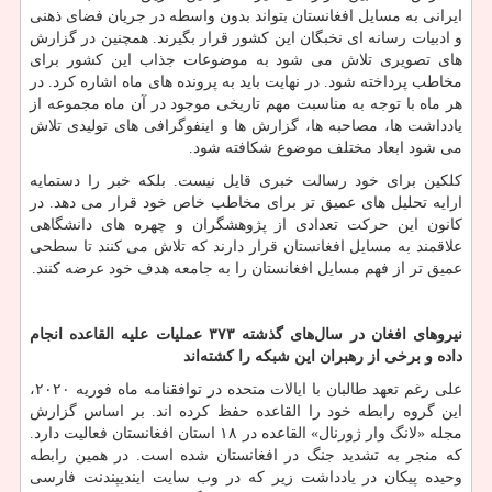
ایرانی به مسایل افغانستان بتواند بدون واسطه در جریان فضای ذهنی
و ادبیات رسانه ای نخبگان این کشور قرار بگیرند. همچنین در گزارش
های تصویری تلاش می شود به موضوعات جذاب این کشور برای
مخاطب پرداخته شود. در نهایت باید به پرونده های ماه اشاره کرد. در
هر ماه با توجه به مناسبت مهم تاریخی موجود در آن ماه مجموعه از
یادداشت ها، مصاحبه ها، گزارش ها و اینفوگرافی های تولیدی تلاش
می شود ابعاد مختلف موضوع شکافته شود.
کلکین برای خود رسالت خبری قایل نیست. بلکه خبر را دستمایه
ارایه تحلیل های عمیق تر برای مخاطب خاص خود قرار می دهد. در
کانون این حرکت تعدادی از پژوهشگران و چهره های دانشگاهی
علاقمند به مسایل افغانستان قرار دارند که تلاش می کنند تا سطحی
عمیق تر از فهم مسایل افغانستان را به جامعه هدف خود عرضه کنند.
نیروهای افغان در سال‌های گذشته
۳۷۳
عملیات علیه القاعده انجام
داده و برخی از رهبران این شبکه را کشته‌اند
علی رغم تعهد طالبان با ایالات متحده در توافقنامه ماه فوریه ۲۰۲۰،
این گروه رابطه خود را القاعده حفظ کرده اند. بر اساس گزارش
مجله «لانگ وار ژورنال» القاعده در ۱۸ استان افغانستان فعالیت دارد.
که منجر به تشدید جنگ در افغانستان شده است. در همین رابطه
وحیده پیکان در یادداشت زیر که در وب سایت ایندیپندنت فارسی