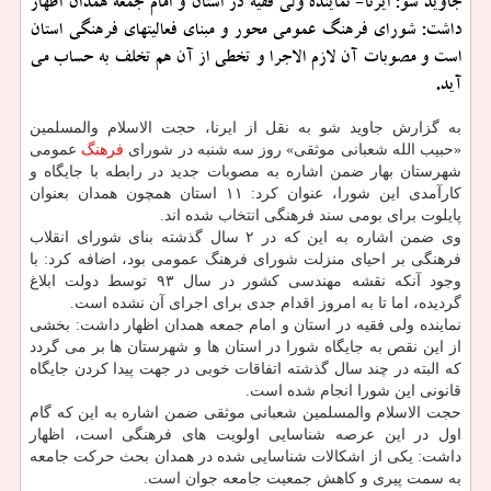
جاوید شو: ایرنا- نماینده ولی فقیه در استان و امام جمعه همدان اظهار
داشت: شورای فرهنگ عمومی محور و مبنای فعالیتهای فرهنگی استان
است و مصوبات آن لازم الاجرا و تخطی از آن هم تخلف به حساب می
آید.
به گزارش جاوید شو به نقل از ایرنا، حجت الاسلام والمسلمین
«حبیب الله شعبانی موثقی» روز سه شنبه در شورای
فرهنگ
عمومی
شهرستان بهار ضمن اشاره به مصوبات جدید در رابطه با جایگاه و
کارآمدی این شورا، عنوان کرد: ۱۱ استان همچون همدان بعنوان
پایلوت برای بومی سند فرهنگی انتخاب شده اند.
وی ضمن اشاره به این که در ۲ سال گذشته بنای شورای انقلاب
فرهنگی بر احیای منزلت شورای فرهنگ عمومی بود، اضافه کرد: با
وجود آنکه نقشه مهندسی کشور در سال ۹۳ توسط دولت ابلاغ
گردیده، اما تا به امروز اقدام جدی برای اجرای آن نشده است.
نماینده ولی فقیه در استان و امام جمعه همدان اظهار داشت: بخشی
از این نقص به جایگاه شورا در استان ها و شهرستان ها بر می گردد
که البته در چند سال گذشته اتفاقات خوبی در جهت پیدا کردن جایگاه
قانونی این شورا انجام شده است.
حجت الاسلام والمسلمین شعبانی موثقی ضمن اشاره به این که گام
اول در این عرصه شناسایی اولویت های فرهنگی است، اظهار
داشت: یکی از اشکالات شناسایی شده در همدان بحث حرکت جامعه
به سمت پیری و کاهش جمعیت جامعه جوان است.