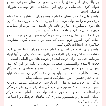
وی بالا رفتن آمار طلاق را مشکل بعدی در استان معرفی نمود و
عنوان کرد: شناسایی و رفع این مشکلات، جز وظایف شورای
فرهنگی است.
نماینده ولی فقیه در استان و امام جمعه همدان با اشاره به اینکه باید
حرف مردم را به دولت برسانیم، اظهار داشت: به صورت مثال کانون
های بوی نامطبوع در بهار و جاده غار علیصدر می تواند از مطالبات
جدی و اصلی در این منطقه از دولت آینده باشد.
وی انتخابات را نشان دهنده رشد فرهنگی و سیاسی مردم دانست و
اضافه کرد: امروز لازم است که همه برای شکل گیری مشارکت
حداکثری در انتخابات تلاش کنند.
نماینده ولی فقیه در استان و امام جمعه همدان خاطرنشان کرد:
مشارکت حداکثری دارای اثرات فراوانی است که یکی از آنها ایجاد
سرمایه اجتماعی برای دولت آینده در عرصه های بین المللی است.
حجت الاسلام والمسلمین شعبانی موثقی با تکیه بر این که بیان
شبهاتی در مورد مهندسی انتخابات، با مفاهیم سیاسی ما سازگار
نیست، اظهار داشت: آنچه باید به آن دقت کنیم آن است که نباید
اجازه دهیم دشمن از نوع مشارکت ها سو استفاده نماید.
به گزارش جاوید شو به نقل از ایرنا، شورای فرهنگ عمومی بالاترین
شورا در جهت اتخاذ تصمیم های فرهنگی و اجرای طرح های فرهنگی
در استان هاست و با حضور نماینده ولی فقیه، امام جمعه مرکز
استان، استاندار و همینطور مدیران کل نهادهای فرهنگی و اجتماعی
برگزار می گردد.