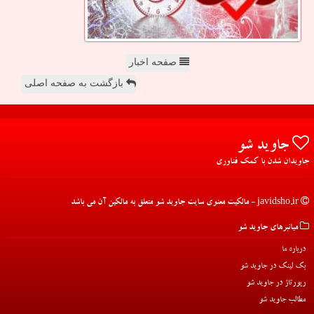
صفحه اخبار
بازگشت به صفحه اصلی
جاوید شو
جاویدان شدن با کمک فناوری
javidsho.ir - مالکیت معنوی سایت جاوید شو متعلق به مالکین آن می باشد
میانبرهای جاوید شو
درباره ما
بک لینک در جاوید شو
رپورتاژ در جاوید شو
مطالب جاوید شو