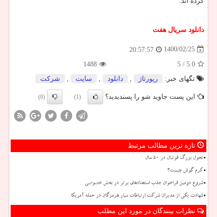
کرده اند.
دانلود
سریال
هفت
1400/02/25
20:57:57
1488
/ 5
5.0
تگهای خبر:
رپورتاژ
,
دانلود
,
سایت
,
شركت
این پست جاوید شو را پسندیدید؟
(0)
(1)
تازه ترین مطالب مرتبط
تحول بزرگ فوتبال در ۵۰ سال
کرم گوش چیست؟
شروع دومین فراخوان جذب استعدادهای برتر در بخش خصوصی
شهادت یکی از مدیران شرکت ارتباطات سیار هرمزگان در حمله آمریکا
نظرات بینندگان در مورد این مطلب