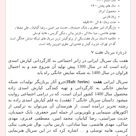
سال انتشار
1400
سال های پخش
1400
محصول
ایران
زبان
فارسی
مدت زمان
50 الی 60 دقیقه
بازیگران
امیر جعفری , بابک حمیدیان , حدیث میر امینی , رضا کیانیان , علی مصفا ,
مهدی هاشمی , مینا ساداتی , نازنین بیاتی , نیکی کریمی , هانیه توسلی
خلاصه داستان
سریال هفت،یکی از پرلوکیشن ترین سریال های شبکه نمایش خانگی است
که در تهران، جزیره کیش و هندورابی جلوی دوربین رفته است.
درباره سریال هفت 7
هفت یک سریال ایرانی در ژانر اجتماعی به کارگردانی کیارش اسدی
زاده است که در سال 1399 پیش تولید آن شروع شد و به احتمال
قراوان در سال 1400 به شبکه نمایش خانگی راه یابد
سریال ایرانی
هفت
)
Haft Series
(
جزو آثار پربازیگر تولیدات شبکه
نمایش خانگی به کارگردانی و تهیه کنندگی کیارش اسدی زاده
محصول سال 1400 کشور ایران است، که در درامی اجتماعی روایت
میشود. داستان سریال خانگی 7 (هفت) به قلم کیارش اسدی زاده به
رشته تحریر درآمده است. از هنرمندان آن می‌توان به ترکیبی از
اکتورهای سینمایی و تلویزیونی از جمله امیر جعفری، بابک حمیدیان،
حدیث میرامینی، رضا کیانیان، محمد امین، مصطفی قدیری، مهدی
ساکی، مهدی هاشمی، مینا ساداتی، نازنین بیاتی، نوال شریفی، نیکی
کریمی، هانیه توسلی و … اشاره کرد که در این سریال هنرنمایی