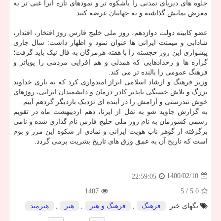
جلوه های دیرپای تمدنی را باشکوه تر و نمودهای تازه آنرا غنی تر به
معرض نمایش گذاشته و به جهانیان عرضه کنند.
عضو کابینه دولت دوازدهم، روز ملی خلیج فارس روز افتخار، اقتدار،
شادابی و میمنت ایرانی ها عنوان نمود و اظهار داشت: سال جاری
پیشوازی این روز خجسته را با هفته هرمزگان به فال نیک باید گرفت؛
گزاره ها و رخدادهایی که همدلی و هم افزایی مردمی را پویاتر و
فرهنگ عمومی را بالنده تر می کند.
وزیر فرهنگ و ارشاد اسلامی ابراز امیدواری کرد که به یاری خداوند
بزرگ و تلاش خستگی ناپذیر کادر درمان و دانشمندان ایرانی، روزهای
خوش تندرستی و آرامش را در آینده ای نزدیک باردیگر گردهم آییم.
به گزارش جاوید شو به نقل از ایرنا، دهم اردیبهشت ماه در تقویم
رسمی کشورمان به نام روز ملی خلیج فارس نام گذاری شده و نامی
برگرفته از گوهر ناب هویت ایرانی و نمادی از شکوه این مرز و بوم
است که تاریخ آن به عمق ورق های تاریخ بشریت برمی گردد.
1400/02/10
22:59:05
1407
/ 5
5.0
تگهای خبر:
فرهنگ
,
فرهنگ و هنر
,
هنر
,
هنرمند