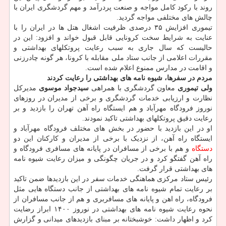
روند با رکود کامل مواجه و صنعت پردرآمد و مهم گردشگری ایران با
چالش های مختلفی مواجه گردید.
تیموری افزایش ۳۵ درصدی ظرفیت اشغال هتل ها در ایران را با
عنایت به شرایط سخت کرونایی قابل قبول خواند و افزود: این در
حالیست که سال جاری به سبب رعایت پروتکلهای بهداشتی و
مقررات اعلامی از جانب ستاد ملی مقابله با کرونا، هر گونه چادرزنی
و اقامت در مدارس ممنوع اعلام شده است.
مردم در سفرها، شیوه نامه های بهداشتی را رعایت کردند
ولی تیموری
معاون گردشگری با همراهی
سیدجواد موسوی
مدیرکل
نظارت و ارزیابی خدمات گردشگری و برخی از مدیران در روزهای
نوروز فرودگاه مهرآباد و هم ایستگاه راه آهن تهران را بازدید و بر
رعایت دقیق پروتکلهای بهداشتی تاکید نمودند.
او در این بازدید با حضور در بخش های مختلف فرودگاه مهرآباد و
ایستگاه راه آهن، از نزدیک با برخی از مدیران و کارکنان این دو
دستگاه
و هم با برخی از مسافران در پایانه های مسافری فرودگاه و
راه آهن گفتگو کرد و در جریان چگونگی و میزان رعایت شیوه نامه
های بهداشتی قرار گرفت.
رئیس ستاد مرکزی هماهنگی خدمات سفر در این بازدیدها ضمن تاکید
بر رعایت تمام شیوه نامه های بهداشتی از جانب دستگاه هایی مثل
فرودگاه، راه اهن و پایانه های مسافربری و هم از جانب مسافران از
نحوه رعایت شیوه نامه های بهداشتی در نوروز ۱۴۰۰ ابراز رضایت
کرد و اظهار داشت: خوشبختانه بر مبنای بازدیدهای میدانی و گزارش