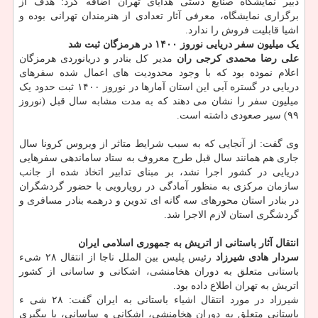
دبیر نمایشگاه صنایع دستی هدایای تهران اضافه کرد: هدف از
برگزاری نمایشگاه، معرفی آثار تعدادی از هنرمندان تهرانی بوده و
اشیا قابلیت فروش را ندارد.
یک میلیون سفر دریایی نوروز ۱۴۰۰ در هرمزگان ثبت شد
علی رضا محمدی کرجی ران
مدیر کل بنادر و دریانوردی هرمزگان
اعلام نموده بود که با وجود محدودیت های اعمال شده سفرهای
دریایی در گستره آبی این استان آمارها در نوروز ۱۴۰۰ ثبت حدود یک
میلیون سفر را نشان می دهند که به مدت مشابه سال قبل (نوروز
۹۹) سیر صعودی داشته است.
وی گفت: از آنجایی که به سبب شرایط متاثر از ویروس کرونا سال
جاری هم همانند سال قبل طرح معروف به ستاد ساماندهی سفرهایی
دریایی در کشور اجرا نشد، بر مبنای تدابیر اتخاذ شده از جانب
سازمان مرکزی به منظور آمادگی در رویارویی با حضور گردشگران
در بنادر استان محورهای سه گانه ای تدوین و درهمه بنادر مسافری و
گردشگری استان لازم الاجرا شد.
انتقال آثار باستانی از اتریش به جمهوری اسلامی ایران
سردار هادی شیرزاد
رئیس پلیس بین الملل ناجا از انتقال ۲۸ شیء
باستانی متعلق به دوران هخامنشی، اشکانی و ساسانی از کشور
اتریش به تهران اطلاع داده بود.
شیرزاد در مورد انتقال اشیاء باستانی به ایران گفت: ۲۸ شی ء
باستانی متعلق به دوران هخامنشی، اشکانی و ساسانی، با پیگیری