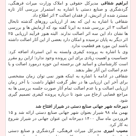
ابراهیم شقاقی
مدیرکل حقوقی و املاک وزارت میراث فرهنگی،
گردشگری و صنایع دستی با اشاره به استمرار بررسی آثار تازه
مسترد شده از اتریش، از فقدان اصالت ۳ اثر اطلاع داد.
شقاقی با اشاره به این که بعد از ارزیابی روزهای گذشته تابحال
اصالت ۳ اثر بررسی شده به ایرنا گفته بود که آزمایش ها و بررسی
ها نشان داد این سه اثر اصالت ندارند. البته هنوز فرآیند ارزیابی ۲۵
اثر دیگر به پایان نرسیده و امکان دارد بعضی از این آثار اصالت داشته
باشند این مورد هم قطعیت ندارد.
وی با اشاره به پرونده کیفری وابسته به این استرداد اضافه کرد:
حساسیت و اهمیت زیادی برای این پرونده وجود ندارد؛ ازاین رو مقرر
است کارشناسان و اساتید فن برجسته این حوزه درمورد اصالت و یا
عدم اصالت این آثار نظر بدهند.
شقاقی در ادامه با اشاره به اینکه هنوز نمی توان زمان مشخصی
برای آخر این ارزیابی ها در نظر گرفت اظهار داشت: با آخر زمان
ارزیابی اصالت و یا عدم اصالت تمام آثار صورت جلسه بررسی ها به
مراجع قضایی ارجاع می شود تا درباره پرونده کیفری تصمیم گیری
شود.
دبیرخانه شهر جهانی صنایع دستی در شیراز افتتاح شد
بهمن ماه ۹۸ شیراز بعنوان شهر جهانی صنایع دستی ارائه شد و ۱۵
فروردین ماه سال ۱۴۰۰ دبیرخانه این عنوان جهانی در شیراز شروع
به کار کرد.
مصیب امیری
مدیرکل میراث فرهنگی، گردشگری و صنایع دستی