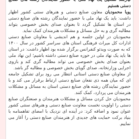
دستی هستیم
پویا محمودیان
معاون صنایع دستی و هنرهای سنتی کشور اظهار
داشت: باید یک نهاد ملی با حضور نمایندگان رشته های صنایع دستی
در استان ها تشکیل گردد تا بعنوان صدای بخش خصوصی بتواند
مطالبه گری و به حل مسائل و مشکلات هنرمندان کمک نماید.
محمودیان در اولین جلسه و هم اندیشی با معاونان صنایع دستی
ادارات کل میراث فرهنگی استان های سراسر کشور در سال ۱۴۰۰
که به صورت ویدئو کنفرانس برگزار شده بود اظهار داشت: در استان
ها باید یک نهاد ملی در حوزه صنایع دستی داشته باشیم؛ این نهاد ملی
بعنوان صدای بخش خصوصی می تواند مطالبه گری کند و بازوی
اجرایی وزارتخانه، صدای گویای بخش خصوصی و مطالبه گر باشد.
از معاونان صنایع دستی استانی انتظار می رود برای تشکیل جامعه
ای که میان همه ذی نفعان صنایع دستی ارتباط برقرار می کند و با
حضور نمایندگان رشته های صنایع دستی استان به مسائل و مشکلات
هنرمندان می پردازد، کمک کنند.
محمودیان حل کردن مسائل و مشکلات هنرمندان و صنعتگران صنایع
دستی را اولویت نخست معاونت صنایع دستی و هنرهای سنتی کشور
عنوان نمود و اضافه کرد: در آینده ای نزدیک با امضای تفاهمنامه با
بنیاد برکت حمایت های جدیدی از هنرمندان صنایع دستی را آغاز می
نماییم.