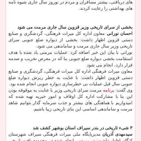
های دریافتی، بیشتر مسافران و مردم در نوروز سال جاری شیوه نامه
های بهداشتی را رعایت کردند.
بخشی از سرای تاریخی وزیر قزوین سال جاری مرمت می شود
احسان نورانی
معاون اداره کل میراث فرهنگی، گردشگری و صنایع
دستی قزوین اظهار داشت: بخشی از دیواره ضلع جنوبی سرای
تاریخی وزیر سال جاری مرمت و ساماندهی می شود.
نورانی با بیان این خبر اضافه کرد: عملیات مرمتی یاد شده با هدف
استقامت بخشی دیواره ضلع جنوبی بنا که در معرض تخریب و صدمه
قرار دارد، انجام می شود.
معاون میراث فرهنگی اداره کل میراث فرهنگی، گردشگری و صنایع
دستی قزوین اظهار داشت: با عنایت به خطر ریزش دیواره ضلع
جنوبی سال قبل عملیات بی خطرسازی دیواره جنوبی انجام شده بود.
وی گفت:
برنامه
مرمت سرای تاریخی وزیر با عنایت به موقوفه بودن
این بنا با مشارکت اداره کل اوقاف و امور خیریه تهیه شده که
امیدواریم با هماهنگی های بیشتر و جذب سرمایه گذار بتوانیم شاهد
مرمت و ساماندهی اساسی این بنای تاریخی زیبا باشیم.
۳ شیء تاریخی در بندر سیراف استان بوشهر کشف شد
سیدمهدی آذریان
مدیرپایگاه ملی میراث فرهنگی سیراف شهرستان
کنگان اظهار داشت: در بررسی انجام شده در محدوده بافت تاریخی