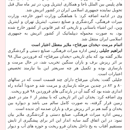
های پلیس بین الملل ناجا و همکاری اینترپل وین، در تیر ماه سال قبل
تحویل نماینده جمهوری اسلامی ایران در کشور اتریش شد.
وی در ادامه اضافه کرد: با هماهنگی وزارت امور خارجه، وزارت
میراث فرهنگی، گردشگری و صنایع دستی، اینترپل تهران و اینترپل
وین، این اشیاء باستانی و تاریخی که غیر قانونی از کشور خارج شده
بود، به صورت محموله دیپلماتیک از کشور اتریش به جمهوری
اسلامی ایران منتقل شد.
اتمام مرمت «یخدان میرفتاح» ملایر معطل اعتبار است
ابراهیم جلیلی
رئیس اداره میراث فرهنگی، صنایع دستی و گردشگری
ملایر گفته بود که بنای تاریخی «یخدان میرفتاح» که فروردین سال ۹۸
بر اثر ریزش برف و باران سنگین تخریب شد، در حال مرمت و
بازسازی بوده و تکمیل هر چه سریعتر این بنا نیازمند تخصیص
اعتبارات است.
جلیلی گفت: یخدان میرفتاح دارای چند قسمت است که در سالهای
۸۰ و ۸۲ در چندین مرحله بازسازی و مرمت شد و حدودا آماده راه
اندازی شده بود که گنبد آن در بارندگی های فروردین ۹۸ فرو ریخت.
وی اضافه کرد: یخدان این اثر تاریخی که با بیشتر از ۶ متر در عمق
زمین قرار گرفته، به صورت کامل سالم می باشد و دیواره بین
یخدان و گنبد هم بر اثر ریزش برف و باران صدمه ای ندیده است.
رییس اداره میراث فرهنگی، صنایع دستی و گردشگری ملایر بیان
نمود: در این اتفاق گنبد سایه انداز این اثر برای پیشگیری از تابش
مستقیم آفتاب به یخ داخل یخدان فرو ریخت و حوزه های آب و دیوار