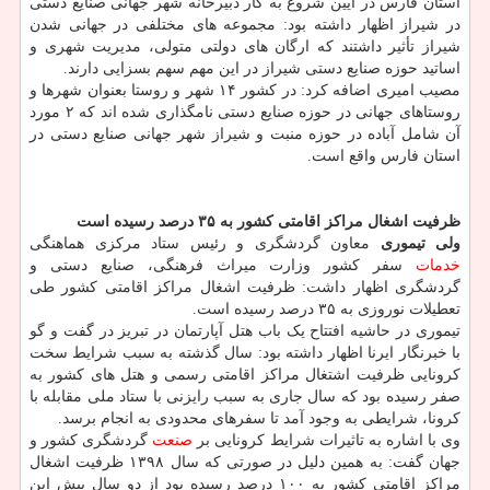
استان فارس در آیین شروع به کار دبیرخانه شهر جهانی صنایع دستی
در شیراز اظهار داشته بود: مجموعه های مختلفی در جهانی شدن
شیراز تأثیر داشتند که ارگان های دولتی متولی، مدیریت شهری و
اساتید حوزه صنایع دستی شیراز در این مهم سهم بسزایی دارند.
مصیب امیری اضافه کرد: در کشور ۱۴ شهر و روستا بعنوان شهرها و
روستاهای جهانی در حوزه صنایع دستی نامگذاری شده اند که ۲ مورد
آن شامل آباده در حوزه منبت و شیراز شهر جهانی صنایع دستی در
استان فارس واقع است.
ظرفیت اشغال مراکز اقامتی کشور به ۳۵ درصد رسیده است
ولی تیموری
معاون گردشگری و رئیس ستاد مرکزی هماهنگی
خدمات
سفر کشور وزارت میراث فرهنگی، صنایع دستی و
گردشگری اظهار داشت: ظرفیت اشغال مراکز اقامتی کشور طی
تعطیلات نوروزی به ۳۵ درصد رسیده است.
تیموری در حاشیه افتتاح یک باب هتل آپارتمان در تبریز در گفت و گو
با خبرنگار ایرنا اظهار داشته بود: سال گذشته به سبب شرایط سخت
کرونایی ظرفیت اشتغال مراکز اقامتی رسمی و هتل های کشور به
صفر رسیده بود که سال جاری به سبب رایزنی با ستاد ملی مقابله با
کرونا، شرایطی به وجود آمد تا سفرهای محدودی به انجام برسد.
وی با اشاره به تاثیرات شرایط کرونایی بر
صنعت
گردشگری کشور و
جهان گفت: به همین دلیل در صورتی که سال ۱۳۹۸ ظرفیت اشغال
مراکز اقامتی کشور به ۱۰۰ درصد رسیده بود از دو سال پیش این