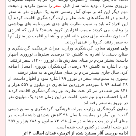
نوروزی مشرف بودید مانند سال قبل
سفر
را ممنوع نکردید و مبحث
مهم دیگر این که بر مبنای آمار رسمی حدود یک میلیون نفر به سفر
رفتند و در اقامتگاه های تحت نظر وزارت گردشگری اقامت کردند آیا
این افراد که باید به سبب نظارت های جدی شیوه نامه های بهداشتی
را رعایت می کردند مسبب افزایش کرونا هستند؟ یا این که افرادی
که بدون ضابطه برای دیدن خانه اقوام و آشنا و اقامت در منازل آنها
به سفر رفتند، کرونا را عیدی آوردند.
ولی تیموری
معاون گردشگری وزارت میراث فرهنگی، گردشگری و
صنایع دستی با اشاره به کاهش ۹۶ درصدی سفرهای نوروزی اظهار
داشت: بیشتر مردم بر مبنای سفارش های نوروز ۱۴۰۰، سفر نرفتند.
وی با اشاره به کاهش ۹۶ درصدی گردشگران نوروزی امسال اضافه
کرد: سال جاری بیشتر مردم بر مبنای سفارش ها به سفر نرفتند.
تیموری به ممنوعیت سفر در نوروز ۹۹ اشاره نمود و اظهار داشت: از
۲۸ اسفند ۹۹ تا سیزدهم فروردین سالجاری دو میلیون و ۵۵۷ هزار و
۸۴۱ نفر شب در مراکز تحت نظارت وزارت گردشگری اقامت کردند
که با احتساب دو و نیم شب اقامت در این زمان حدود یک میلیون نفر
در نوروز به سفر رفته اند.
معاون گردشگری وزارت میراث فرهنگی، گردشگری و صنایع دستی
گفت: این آمار در مقایسه با سال ۹۸ کاهش شدیدی داشته است، بر
مبنای آمار در مدت مشابه در سال ۹۸، ۷۲ میلیون و ۲۸۸ هزار و ۳۵۷
نفر شب اقامت در کشور ثبت شده است.
ادامه بررسی آثار مسترد شده از اتریش/ فقدان اصالت ۳ اثر