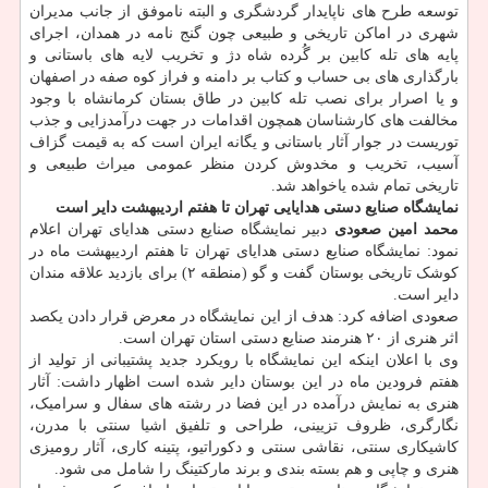
توسعه طرح های ناپایدار گردشگری و البته ناموفق از جانب مدیران
شهری در اماکن تاریخی و طبیعی چون گنج نامه در همدان، اجرای
پایه های تله کابین بر گُرده شاه دژ و تخریب لایه های باستانی و
بارگذاری های بی حساب و کتاب بر دامنه و فراز کوه صفه در اصفهان
و یا اصرار برای نصب تله کابین در طاق بستان کرمانشاه با وجود
مخالفت های کارشناسان همچون اقدامات در جهت درآمدزایی و جذب
توریست در جوار آثار باستانی و یگانه ایران است که به قیمت گزاف
آسیب، تخریب و مخدوش کردن منظر عمومی میراث طبیعی و
تاریخی تمام شده یاخواهد شد.
نمایشگاه صنایع دستی هدایایی تهران تا هفتم اردیبهشت دایر است
محمد امین صعودی
دبیر نمایشگاه صنایع دستی هدایای تهران اعلام
نمود: نمایشگاه صنایع دستی هدایای تهران تا هفتم اردیبهشت ماه در
کوشک تاریخی بوستان گفت و گو (منطقه ۲) برای بازدید علاقه مندان
دایر است.
صعودی اضافه کرد: هدف از این نمایشگاه در معرض قرار دادن یکصد
اثر هنری از ۲۰ هنرمند صنایع دستی استان تهران است.
وی با اعلان اینکه این نمایشگاه با رویکرد جدید پشتیبانی از تولید از
هفتم فرودین ماه در این بوستان دایر شده است اظهار داشت: آثار
هنری به نمایش درآمده در این فضا در رشته های سفال و سرامیک،
نگارگری، ظروف تزیینی، طراحی و تلفیق اشیا سنتی با مدرن،
کاشیکاری سنتی، نقاشی سنتی و دکوراتیو، پتینه کاری، آثار رومیزی
هنری و چاپی و هم بسته بندی و برند مارکتینگ را شامل می شود.