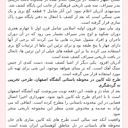
بندر سیراف، سه شی تاریخی فرهنگی از جانب این پایگاه کشف شد.
سیدمهدی آذریان اعلام نمود: این آثار شامل ۲ قطعه گچ بری و یک
شی سنگی است که بعد از کشف با انتقال به دفتر پایگاه مورد پاک
سازی قرار گرفته است.
وی بیان نمود: قرون اولیه اسلامی شامل قرن اول تا چهارم هجری
دوران شکوه و اوج بندر سیراف بشمار می رود که در آن دوران
تاجران و افراد متمول عمارت هایی بنا می کردند که برخی از آنها
دارای چهار یا پنج طبقه بود و برای تزئین این بناها از تزئینات گچ بری
استفاده می کردند بنا بر این قطعه های خیلی از این تزئین ها، تابحال
در بافت تاریخی سیراف کشف شده است.
آذریان افزود: یکی دیگر از اشیا کشف شده، دست کندی از جنس
سنگ آهک است، که بر مبنای شواهد موجود، این شی برای تهیه نان
مورد استفاده قرار می گرفته است.
طرح تله کابین در محوطه باستانی آتشگاه اصفهان، طرحی تخریبی
نه گردشگری
بعد از شاه دژ و صُفه، این دفعه نوبت سرنوشت کوه آتشگاه اصفهان
است تا با اجرای طرح تله کابین نابود شود، شهرداری اخیرا اتصال
فضایی در این محدوده باستانی را مطرح کرده است، اتفاقی که می
تواند به صدمه و مخدوش شدن منظر این مجموعه تاریخی منجر
شود.
واقعیت آنکه چند سالی است طرح های تله کابین سازی بلای جان
محوطه های باستانی در دل مناطق کوهستانی ایران شده است.