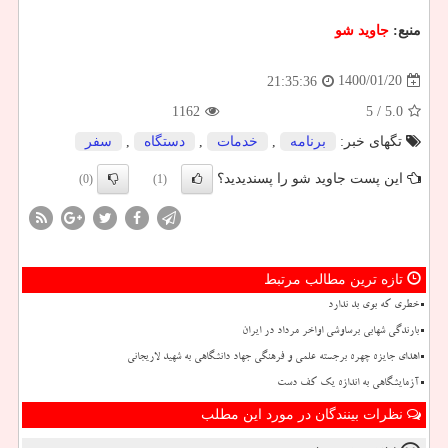
منبع:
جاوید شو
1400/01/20
21:35:36
1162
/ 5
5.0
تگهای خبر:
برنامه
,
خدمات
,
دستگاه
,
سفر
این پست جاوید شو را پسندیدید؟
(0)
(1)
تازه ترین مطالب مرتبط
خطری که بوی بد ندارد
بارندگی شهابی برساوشی اواخر مرداد در ایران
اهدای جایزه چهره برجسته علمی و فرهنگی جهاد دانشگاهی به شهید لاریجانی
آزمایشگاهی به اندازه یک کف دست
نظرات بینندگان در مورد این مطلب