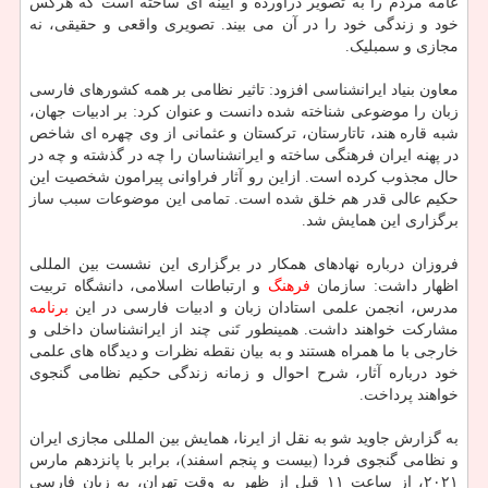
عامه مردم را به تصویر درآورده و آیینه ای ساخته است که هرکس
خود و زندگی خود را در آن می بیند. تصویری واقعی و حقیقی، نه
مجازی و سمبلیک.
معاون بنیاد ایرانشناسی افزود: تاثیر نظامی بر همه کشورهای فارسی
زبان را موضوعی شناخته شده دانست و عنوان کرد: بر ادبیات جهان،
شبه قاره هند، تاتارستان، ترکستان و عثمانی از وی چهره ای شاخص
در پهنه ایران فرهنگی ساخته و ایرانشناسان را چه در گذشته و چه در
حال مجذوب کرده است. ازاین رو آثار فراوانی پیرامون شخصیت این
حکیم عالی قدر هم خلق شده است. تمامی این موضوعات سبب ساز
برگزاری این همایش شد.
فروزان درباره نهادهای همکار در برگزاری این نشست بین المللی
اظهار داشت: سازمان
فرهنگ
و ارتباطات اسلامی، دانشگاه تربیت
مدرس، انجمن علمی استادان زبان و ادبیات فارسی در این
برنامه
مشارکت خواهند داشت. همینطور تَنی چند از ایرانشناسان داخلی و
خارجی با ما همراه هستند و به بیان نقطه نظرات و دیدگاه های علمی
خود درباره آثار، شرح احوال و زمانه زندگی حکیم نظامی گنجوی
خواهند پرداخت.
به گزارش جاوید شو به نقل از ایرنا، همایش بین المللی مجازی ایران
و نظامی گنجوی فردا (بیست و پنجم اسفند)، برابر با پانزدهم مارس
۲۰۲۱، از ساعت ۱۱ قبل از ظهر به وقت تهران، به زبان فارسی