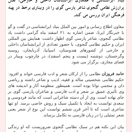
بنیاد ایرانشناسی با همکاری ایرانشناسان داخلی و خارجی، نقش
پرارزش نظامی گنجوی شاعر پارسی گوی را در وبیناری برخط در پهنه
فرهنگی ایران بررسی می کند.
معاون اطلاع رسانی و امور بین الملل بنیاد ایرانشناسی در گفت و گو
با خبرنگار ایرنا، ضمن اشاره به ۲۱ اسفند ماه گرامی داشت یاد
نظامی گنجوی، شاعر پارسی گوی اظهار داشت: همایش بین المللی
ایران و حکیم نظامی گنجوی، با حضور تعدادی از ایرانشناسان داخلی
و خارجی از کشورهای هندوستان، اسپانیا، آذربایجان، روسیه
وگرجستان، دوشنبه (بیست و پنجم اسفند)، در چارچوب وبینار در
فضای مجازی، برگزار می شود.
حامد فروزان
نظامی را از ارکان شعر و ادب فارسی خواند و افزود:
حکیم نظامی شخصیتی متاله و فقیه، ادیب و شاعر داشته و ریاضی
دان و منجمی توانا بوده است. همینطور منظومه آثار و اندیشه های
وی تأثیری عمیق بر شعر و ادب فارسی و شاعران پارسی گوی بر
جای نهاده است. وی از آن دسته شاعرانی است که مانند فردوسی و
سعدی توانست به ایجاد یا تکمیل سبک و روش خاصی برسد. او تنها
شاعری است که تا آخر قرن ششم توانست این نوع از شعر یعنی
شعر تمثیلی را در زبان فارسی به تکامل برساند.
بیان این نکته هم در سبک نظامی گنجوی ضروریست که او زندگی