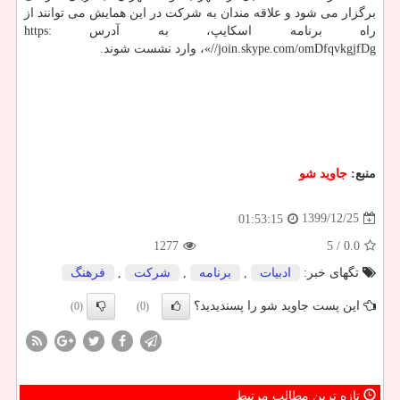
برگزار می شود و علاقه مندان به شرکت در این همایش می توانند از
راه برنامه اسکایپ، به آدرس https:
//join.skype.com/omDfqvkgjfDg»، وارد نشست شوند.
منبع:
جاوید شو
1399/12/25
01:53:15
1277
/ 5
0.0
تگهای خبر:
ادبیات
,
برنامه
,
شركت
,
فرهنگ
این پست جاوید شو را پسندیدید؟
(0)
(0)
تازه ترین مطالب مرتبط